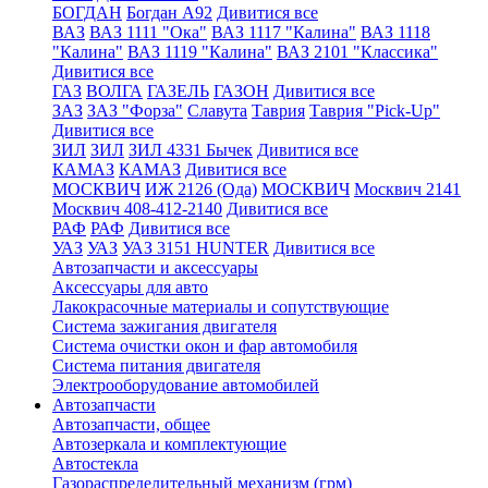
БОГДАН
Богдан А92
Дивитися все
ВАЗ
ВАЗ 1111 "Ока"
ВАЗ 1117 "Калина"
ВАЗ 1118
"Калина"
ВАЗ 1119 "Калина"
ВАЗ 2101 "Классика"
Дивитися все
ГАЗ
ВОЛГА
ГАЗЕЛЬ
ГАЗОН
Дивитися все
ЗАЗ
ЗАЗ "Форза"
Славута
Таврия
Таврия "Pick-Up"
Дивитися все
ЗИЛ
ЗИЛ
ЗИЛ 4331 Бычек
Дивитися все
КАМАЗ
КАМАЗ
Дивитися все
МОСКВИЧ
ИЖ 2126 (Ода)
МОСКВИЧ
Москвич 2141
Москвич 408-412-2140
Дивитися все
РАФ
РАФ
Дивитися все
УАЗ
УАЗ
УАЗ 3151 HUNTER
Дивитися все
Автозапчасти и аксессуары
Аксессуары для авто
Лакокрасочные материалы и сопутствующие
Система зажигания двигателя
Система очистки окон и фар автомобиля
Система питания двигателя
Электрооборудование автомобилей
Автозапчасти
Автозапчасти, общее
Автозеркала и комплектующие
Автостекла
Газораспределительный механизм (грм)