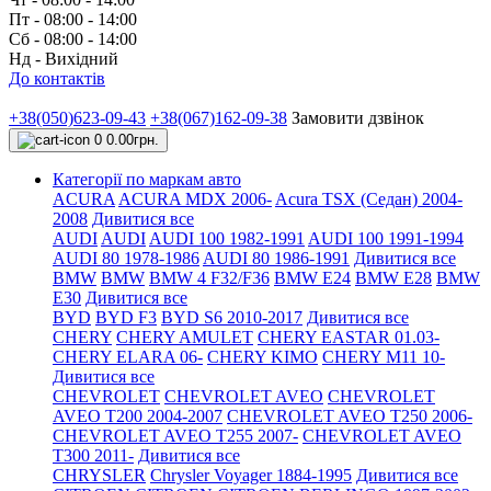
Пт - 08:00 - 14:00
Сб - 08:00 - 14:00
Нд - Вихідний
До контактів
+38(050)623-09-43
+38(067)162-09-38
Замовити дзвінок
0
0.00грн.
Категорії по маркам авто
ACURA
ACURA MDX 2006-
Acura TSX (Седан) 2004-
2008
Дивитися все
AUDI
AUDI
AUDI 100 1982-1991
AUDI 100 1991-1994
AUDI 80 1978-1986
AUDI 80 1986-1991
Дивитися все
BMW
BMW
BMW 4 F32/F36
BMW E24
BMW E28
BMW
E30
Дивитися все
BYD
BYD F3
BYD S6 2010-2017
Дивитися все
CHERY
CHERY AMULET
CHERY EASTAR 01.03-
CHERY ELARA 06-
CHERY KIMO
CHERY M11 10-
Дивитися все
CHEVROLET
CHEVROLET AVEO
CHEVROLET
AVEO Т200 2004-2007
CHEVROLET AVEO Т250 2006-
CHEVROLET AVEO Т255 2007-
CHEVROLET AVEO
Т300 2011-
Дивитися все
CHRYSLER
Chrysler Voyager 1884-1995
Дивитися все