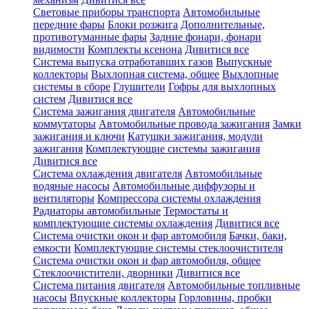
Световые приборы транспорта
Автомобильные
передние фары
Блоки розжига
Дополнительные,
противотуманные фары
Задние фонари, фонари
видимости
Комплекты ксенона
Дивитися все
Система выпуска отработавших газов
Выпускные
коллекторы
Выхлопная система, общее
Выхлопные
системы в сборе
Глушители
Гофры для выхлопных
систем
Дивитися все
Система зажигания двигателя
Автомобильные
коммутаторы
Автомобильные провода зажигания
Замки
зажигания и ключи
Катушки зажигания, модули
зажигания
Комплектующие системы зажигания
Дивитися все
Система охлаждения двигателя
Автомобильные
водяные насосы
Автомобильные диффузоры и
вентиляторы
Компрессора системы охлаждения
Радиаторы автомобильные
Термостаты и
комплектующие системы охлаждения
Дивитися все
Система очистки окон и фар автомобиля
Бачки, баки,
емкости
Комплектующие системы стеклоочистителя
Система очистки окон и фар автомобиля, общее
Стеклоочистители, дворники
Дивитися все
Система питания двигателя
Автомобильные топливные
насосы
Впускные коллекторы
Горловины, пробки