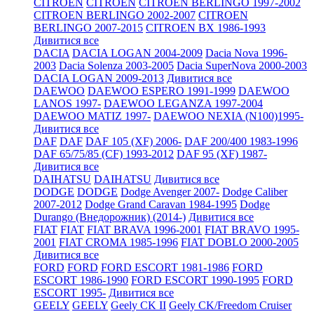
CITROEN
CITROEN
CITROEN BERLINGO 1997-2002
CITROEN BERLINGO 2002-2007
CITROEN
BERLINGO 2007-2015
CITROEN BX 1986-1993
Дивитися все
DACIA
DACIA LOGAN 2004-2009
Dacia Nova 1996-
2003
Dacia Solenza 2003-2005
Dacia SuperNova 2000-2003
DACIA LOGAN 2009-2013
Дивитися все
DAEWOO
DAEWOO ESPERO 1991-1999
DAEWOO
LANOS 1997-
DAEWOO LEGANZA 1997-2004
DAEWOO MATIZ 1997-
DAEWOO NEXIA (N100)1995-
Дивитися все
DAF
DAF
DAF 105 (XF) 2006-
DAF 200/400 1983-1996
DAF 65/75/85 (CF) 1993-2012
DAF 95 (XF) 1987-
Дивитися все
DAIHATSU
DAIHATSU
Дивитися все
DODGE
DODGE
Dodge Avenger 2007-
Dodge Caliber
2007-2012
Dodge Grand Caravan 1984-1995
Dodge
Durango (Внедорожник) (2014-)
Дивитися все
FIAT
FIAT
FIAT BRAVA 1996-2001
FIAT BRAVO 1995-
2001
FIAT CROMA 1985-1996
FIAT DOBLO 2000-2005
Дивитися все
FORD
FORD
FORD ESCORT 1981-1986
FORD
ESCORT 1986-1990
FORD ESCORT 1990-1995
FORD
ESCORT 1995-
Дивитися все
GEELY
GEELY
Geely CK II
Geely CK/Freedom Cruiser