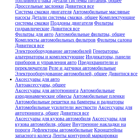
топливного бака
Детали системы питания, общее
Дроссельные заслонки
Дивитися все
Система смазки двигателя
Автомобильные масляные
насосы
Детали системы смазки, общее
Комплектующие
системы смазки
Поддоны двигателя
Фильтры
гидравлические
Дивитися все
Фильтры для авто
Автомобильные фильтры, общее
Комплекты автомобильных фильтров
Фильтры салона
Дивитися все
Электрооборудование автомобилей
Генераторы,
альтернаторы и комплектующие
Индикаторы, панели
приборов и управления авто
Предохранители и
переключатели
Реле и датчики автомобильные
Электрооборудование автомобилей, общее
Дивитися все
Аксессуары для авто
Автоаксессуары, общее
Аксессуары для автотюнинга
Автомобильные
аэродинамические обвесы
Автомобильные пленки
Автомобильные решетки на бамперы и радиаторы
Автомобильные усилители жесткости
Аксессуары для
автотюнинга, общее
Дивитися все
Аксессуары для кузова автомобиля
Аксессуары для
кузова автомобиля, общее
Внутренние накладки на
пороги
Дефлекторы автомобильные
Кронштейны
запасного колеса
Ленты контурной маркировки