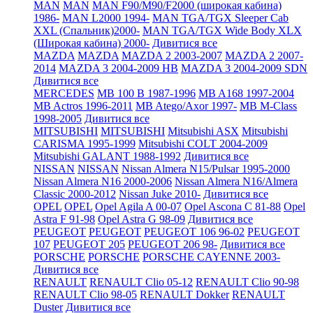
MAN
MAN
MAN F90/M90/F2000 (широкая кабина)
1986-
MAN L2000 1994-
MAN TGA/TGX Sleeper Cab
XXL (Спальник)2000-
MAN TGA/TGX Wide Body XLX
(Широкая кабина) 2000-
Дивитися все
MAZDA
MAZDA
MAZDA 2 2003-2007
MAZDA 2 2007-
2014
MAZDA 3 2004-2009 HB
MAZDA 3 2004-2009 SDN
Дивитися все
MERCEDES
MB 100 B 1987-1996
MB A168 1997-2004
MB Actros 1996-2011
MB Atego/Axor 1997-
MB M-Class
1998-2005
Дивитися все
MITSUBISHI
MITSUBISHI
Mitsubishi ASX
Mitsubishi
CARISMA 1995-1999
Mitsubishi COLT 2004-2009
Mitsubishi GALANT 1988-1992
Дивитися все
NISSAN
NISSAN
Nissan Almera N15/Pulsar 1995-2000
Nissan Almera N16 2000-2006
Nissan Almera N16/Almera
Classic 2000-2012
Nissan Juke 2010-
Дивитися все
OPEL
OPEL
Opel Agila A 00-07
Opel Ascona C 81-88
Opel
Astra F 91-98
Opel Astra G 98-09
Дивитися все
PEUGEOT
PEUGEOT
PEUGEOT 106 96-02
PEUGEOT
107
PEUGEOT 205
PEUGEOT 206 98-
Дивитися все
PORSCHE
PORSCHE
PORSCHE CAYENNE 2003-
Дивитися все
RENAULT
RENAULT Clio 05-12
RENAULT Clio 90-98
RENAULT Clio 98-05
RENAULT Dokker
RENAULT
Duster
Дивитися все