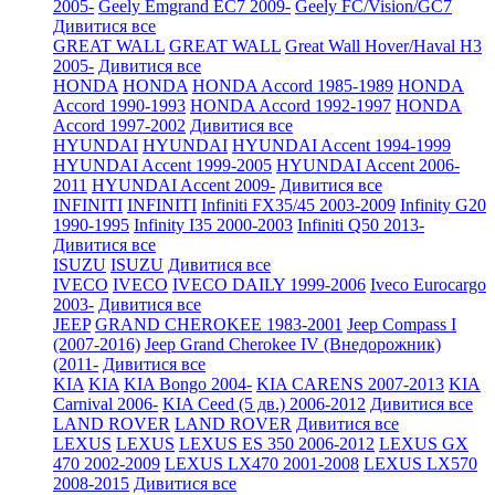
2005-
Geely Emgrand EC7 2009-
Geely FC/Vision/GC7
Дивитися все
GREAT WALL
GREAT WALL
Great Wall Hover/Haval H3
2005-
Дивитися все
HONDA
HONDA
HONDA Accord 1985-1989
HONDA
Accord 1990-1993
HONDA Accord 1992-1997
HONDA
Accord 1997-2002
Дивитися все
HYUNDAI
HYUNDAI
HYUNDAI Accent 1994-1999
HYUNDAI Accent 1999-2005
HYUNDAI Accent 2006-
2011
HYUNDAI Accent 2009-
Дивитися все
INFINITI
INFINITI
Infiniti FX35/45 2003-2009
Infinity G20
1990-1995
Infinity I35 2000-2003
Infiniti Q50 2013-
Дивитися все
ISUZU
ISUZU
Дивитися все
IVECO
IVECO
IVECO DAILY 1999-2006
Iveco Eurocargo
2003-
Дивитися все
JEEP
GRAND CHEROKEE 1983-2001
Jeep Compass I
(2007-2016)
Jeep Grand Cherokee IV (Внедорожник)
(2011-
Дивитися все
KIA
KIA
KIA Bongo 2004-
KIA CARENS 2007-2013
KIA
Carnival 2006-
KIA Ceed (5 дв.) 2006-2012
Дивитися все
LAND ROVER
LAND ROVER
Дивитися все
LEXUS
LEXUS
LEXUS ES 350 2006-2012
LEXUS GX
470 2002-2009
LEXUS LX470 2001-2008
LEXUS LX570
2008-2015
Дивитися все