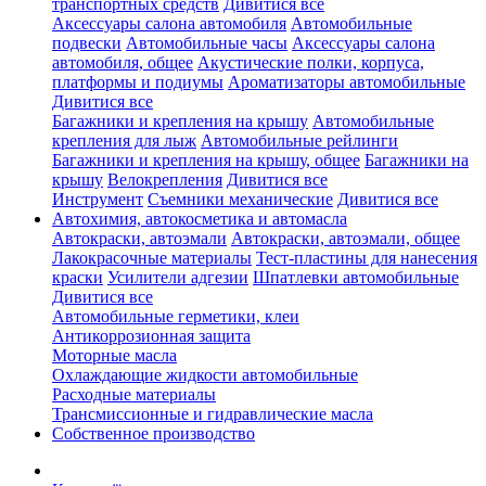
транспортных средств
Дивитися все
Аксессуары салона автомобиля
Автомобильные
подвески
Автомобильные часы
Аксессуары салона
автомобиля, общее
Акустические полки, корпуса,
платформы и подиумы
Ароматизаторы автомобильные
Дивитися все
Багажники и крепления на крышу
Автомобильные
крепления для лыж
Автомобильные рейлинги
Багажники и крепления на крышу, общее
Багажники на
крышу
Велокрепления
Дивитися все
Инструмент
Съемники механические
Дивитися все
Автохимия, автокосметика и автомасла
Автокраски, автоэмали
Автокраски, автоэмали, общее
Лакокрасочные материалы
Тест-пластины для нанесения
краски
Усилители адгезии
Шпатлевки автомобильные
Дивитися все
Автомобильные герметики, клеи
Антикоррозионная защита
Моторные масла
Охлаждающие жидкости автомобильные
Расходные материалы
Трансмиссионные и гидравлические масла
Собственное производство