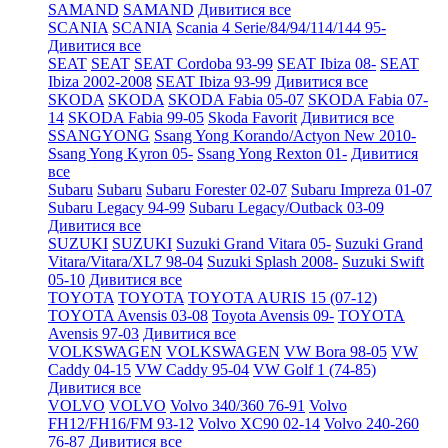
SAMAND
SAMAND
Дивитися все
SCANIA
SCANIA
Scania 4 Serie/84/94/114/144 95-
Дивитися все
SEAT
SEAT
SEAT Cordoba 93-99
SEAT Ibiza 08-
SEAT
Ibiza 2002-2008
SEAT Ibiza 93-99
Дивитися все
SKODA
SKODA
SKODA Fabia 05-07
SKODA Fabia 07-
14
SKODA Fabia 99-05
Skoda Favorit
Дивитися все
SSANGYONG
Ssang Yong Korando/Actyon New 2010-
Ssang Yong Kyron 05-
Ssang Yong Rexton 01-
Дивитися
все
Subaru
Subaru
Subaru Forester 02-07
Subaru Impreza 01-07
Subaru Legacy 94-99
Subaru Legacy/Outback 03-09
Дивитися все
SUZUKI
SUZUKI
Suzuki Grand Vitara 05-
Suzuki Grand
Vitara/Vitara/XL7 98-04
Suzuki Splash 2008-
Suzuki Swift
05-10
Дивитися все
TOYOTA
TOYOTA
TOYOTA AURIS 15 (07-12)
TOYOTA Avensis 03-08
Toyota Avensis 09-
TOYOTA
Avensis 97-03
Дивитися все
VOLKSWAGEN
VOLKSWAGEN
VW Bora 98-05
VW
Caddy 04-15
VW Caddy 95-04
VW Golf 1 (74-85)
Дивитися все
VOLVO
VOLVO
Volvo 340/360 76-91
Volvo
FH12/FH16/FM 93-12
Volvo XC90 02-14
Volvo 240-260
76-87
Дивитися все