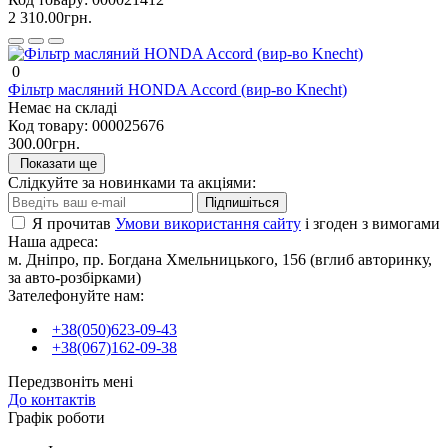
2 310.00грн.
0
Фільтр масляний HONDA Accord (вир-во Knecht)
Немає на складі
Код товару:
000025676
300.00грн.
Показати ще
Слідкуйте за новинками та акціями:
Підпишіться
Я прочитав
Умови використання сайту
і згоден з вимогами
Наша адреса:
м. Дніпро, пр. Богдана Хмельницького, 156 (вглиб авторинку,
за авто-розбірками)
Зателефонуйте нам:
+38(050)623-09-43
+38(067)162-09-38
Передзвоніть мені
До контактів
Графік роботи