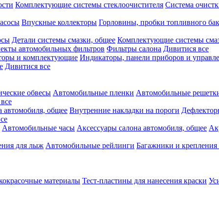
ости
Комплектующие системы стеклоочистителя
Система очистк
асосы
Впускные коллекторы
Горловины, пробки топливного ба
осы
Детали системы смазки, общее
Комплектующие системы сма
екты автомобильных фильтров
Фильтры салона
Дивитися все
аторы и комплектующие
Индикаторы, панели приборов и управле
е
Дивитися все
ческие обвесы
Автомобильные пленки
Автомобильные решетки
 все
а автомобиля, общее
Внутренние накладки на пороги
Дефлектор
се
Автомобильные часы
Аксессуары салона автомобиля, общее
Ак
ения для лыж
Автомобильные рейлинги
Багажники и крепления 
кокрасочные материалы
Тест-пластины для нанесения краски
Ус