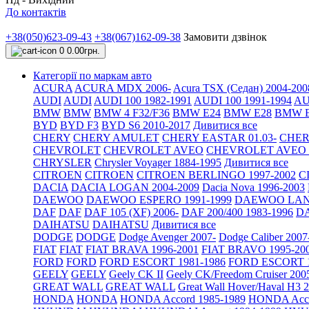
До контактів
+38(050)623-09-43
+38(067)162-09-38
Замовити дзвінок
0
0.00грн.
Категорії по маркам авто
ACURA
ACURA MDX 2006-
Acura TSX (Седан) 2004-200
AUDI
AUDI
AUDI 100 1982-1991
AUDI 100 1991-1994
AU
BMW
BMW
BMW 4 F32/F36
BMW E24
BMW E28
BMW E
BYD
BYD F3
BYD S6 2010-2017
Дивитися все
CHERY
CHERY AMULET
CHERY EASTAR 01.03-
CHER
CHEVROLET
CHEVROLET AVEO
CHEVROLET AVEO Т
CHRYSLER
Chrysler Voyager 1884-1995
Дивитися все
CITROEN
CITROEN
CITROEN BERLINGO 1997-2002
C
DACIA
DACIA LOGAN 2004-2009
Dacia Nova 1996-2003
DAEWOO
DAEWOO ESPERO 1991-1999
DAEWOO LANO
DAF
DAF
DAF 105 (XF) 2006-
DAF 200/400 1983-1996
DA
DAIHATSU
DAIHATSU
Дивитися все
DODGE
DODGE
Dodge Avenger 2007-
Dodge Caliber 2007
FIAT
FIAT
FIAT BRAVA 1996-2001
FIAT BRAVO 1995-20
FORD
FORD
FORD ESCORT 1981-1986
FORD ESCORT 1
GEELY
GEELY
Geely CK II
Geely CK/Freedom Cruiser 200
GREAT WALL
GREAT WALL
Great Wall Hover/Haval H3 
HONDA
HONDA
HONDA Accord 1985-1989
HONDA Acco