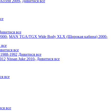
ccent 2009-
Дивитися все
се
Дивитися все
000-
MAN TGA/TGX Wide Body XLX (Широкая кабина) 2000-
 все
витися все
1988-1992
Дивитися все
2012
Nissan Juke 2010-
Дивитися все
ся все
ся все