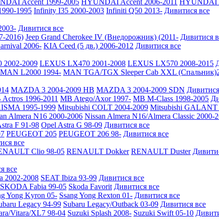
DAI Accent 1999-2005
HYUNDAI Accent 2006-2011
HYUNDAI A
 1990-1995
Infinity I35 2000-2003
Infiniti Q50 2013-
Дивитися все
2003-
Дивитися все
7-2016)
Jeep Grand Cherokee IV (Внедорожник) (2011-
Дивитися в
arnival 2006-
KIA Ceed (5 дв.) 2006-2012
Дивитися все
 2002-2009
LEXUS LX470 2001-2008
LEXUS LX570 2008-2015
MAN L2000 1994-
MAN TGA/TGX Sleeper Cab XXL (Спальник)2
014
MAZDA 3 2004-2009 HB
MAZDA 3 2004-2009 SDN
Дивитися
Actros 1996-2011
MB Atego/Axor 1997-
MB M-Class 1998-2005
Ди
RISMA 1995-1999
Mitsubishi COLT 2004-2009
Mitsubishi GALANT 
san Almera N16 2000-2006
Nissan Almera N16/Almera Classic 2000-
stra F 91-98
Opel Astra G 98-09
Дивитися все
7
PEUGEOT 205
PEUGEOT 206 98-
Дивитися все
ися все
ENAULT Clio 98-05
RENAULT Dokker
RENAULT Duster
Дивити
я все
a 2002-2008
SEAT Ibiza 93-99
Дивитися все
SKODA Fabia 99-05
Skoda Favorit
Дивитися все
ng Yong Kyron 05-
Ssang Yong Rexton 01-
Дивитися все
ubaru Legacy 94-99
Subaru Legacy/Outback 03-09
Дивитися все
ara/Vitara/XL7 98-04
Suzuki Splash 2008-
Suzuki Swift 05-10
Дивити