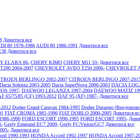
8
Дивитися все
DI 80 1978-1986
AUDI 80 1986-1991
Дивитися все
30
Дивитися все
Y ELARA 06-
CHERY KIMO
CHERY M11 10-
Дивитися все
200 2004-2007
CHEVROLET AVEO Т250 2006-
CHEVROLET AV
ITROEN BERLINGO 2002-2007
CITROEN BERLINGO 2007-201
Dacia Solenza 2003-2005
Dacia SuperNova 2000-2003
DACIA LOGA
S 1997-
DAEWOO LEGANZA 1997-2004
DAEWOO MATIZ 19
F 65/75/85 (CF) 1993-2012
DAF 95 (XF) 1987-
Дивитися все
-2012
Dodge Grand Caravan 1984-1995
Dodge Durango (Внедорожн
01
FIAT CROMA 1985-1996
FIAT DOBLO 2000-2005
Дивитися вс
986-1990
FORD ESCORT 1990-1995
FORD ESCORT 1995-
Диви
5-
Geely Emgrand EC7 2009-
Geely FC/Vision/GC7
Дивитися все
2005-
Дивитися все
rd 1990-1993
HONDA Accord 1992-1997
HONDA Accord 1997-2