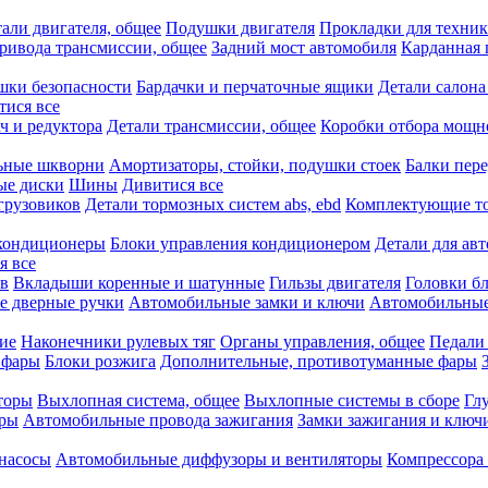
али двигателя, общее
Подушки двигателя
Прокладки для техни
привода трансмиссии, общее
Задний мост автомобиля
Карданная 
шки безопасности
Бардачки и перчаточные ящики
Детали салона
тися все
ч и редуктора
Детали трансмиссии, общее
Коробки отбора мощн
ьные шкворни
Амортизаторы, стойки, подушки стоек
Балки пере
ые диски
Шины
Дивитися все
грузовиков
Детали тормозных систем abs, ebd
Комплектующие т
кондиционеры
Блоки управления кондиционером
Детали для ав
я все
в
Вкладыши коренные и шатунные
Гильзы двигателя
Головки б
е дверные ручки
Автомобильные замки и ключи
Автомобильны
ие
Наконечники рулевых тяг
Органы управления, общее
Педали
 фары
Блоки розжига
Дополнительные, противотуманные фары
торы
Выхлопная система, общее
Выхлопные системы в сборе
Гл
оры
Автомобильные провода зажигания
Замки зажигания и ключ
насосы
Автомобильные диффузоры и вентиляторы
Компрессора