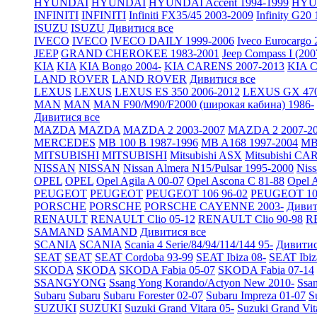
HYUNDAI
HYUNDAI
HYUNDAI Accent 1994-1999
HYUN
INFINITI
INFINITI
Infiniti FX35/45 2003-2009
Infinity G20
ISUZU
ISUZU
Дивитися все
IVECO
IVECO
IVECO DAILY 1999-2006
Iveco Eurocargo 
JEEP
GRAND CHEROKEE 1983-2001
Jeep Compass I (200
KIA
KIA
KIA Bongo 2004-
KIA CARENS 2007-2013
KIA C
LAND ROVER
LAND ROVER
Дивитися все
LEXUS
LEXUS
LEXUS ES 350 2006-2012
LEXUS GX 470
MAN
MAN
MAN F90/M90/F2000 (широкая кабина) 1986-
Дивитися все
MAZDA
MAZDA
MAZDA 2 2003-2007
MAZDA 2 2007-2
MERCEDES
MB 100 B 1987-1996
MB A168 1997-2004
MB 
MITSUBISHI
MITSUBISHI
Mitsubishi ASX
Mitsubishi CA
NISSAN
NISSAN
Nissan Almera N15/Pulsar 1995-2000
Nis
OPEL
OPEL
Opel Agila A 00-07
Opel Ascona C 81-88
Opel A
PEUGEOT
PEUGEOT
PEUGEOT 106 96-02
PEUGEOT 10
PORSCHE
PORSCHE
PORSCHE CAYENNE 2003-
Дивит
RENAULT
RENAULT Clio 05-12
RENAULT Clio 90-98
R
SAMAND
SAMAND
Дивитися все
SCANIA
SCANIA
Scania 4 Serie/84/94/114/144 95-
Дивитис
SEAT
SEAT
SEAT Cordoba 93-99
SEAT Ibiza 08-
SEAT Ibiz
SKODA
SKODA
SKODA Fabia 05-07
SKODA Fabia 07-14
SSANGYONG
Ssang Yong Korando/Actyon New 2010-
Ssa
Subaru
Subaru
Subaru Forester 02-07
Subaru Impreza 01-07
S
SUZUKI
SUZUKI
Suzuki Grand Vitara 05-
Suzuki Grand Vit