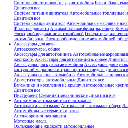
Система очистки окон и фар автомобиля
Бачки, баки, емк
Дивитися все
Система питания двигателя
Автомобильные топливные н
Дивитися все
Система смазки двигателя
Автомобильные масляные нас
Фильтры для авто
Автомобильные фильтры, общее
Компл
Электрооборудование автомобилей
Генераторы, альтерн
автомобильные
Электрооборудование автомобилей, обще
Аксессуары для авто
Автоаксессуары, общее
Аксессуары для автотюнинга
Автомобильные аэродинами
жесткости
Аксессуары для автотюнинга, общее
Дивитися
Аксессуары для кузова автомобиля
Аксессуары для кузов
контурной маркировки транспортных средств
Дивитися в
Аксессуары салона автомобиля
Автомобильные подвески
Ароматизаторы автомобильные
Дивитися все
Багажники и крепления на крышу
Автомобильные крепл
Дивитися все
Инструмент
Съемники механические
Дивитися все
Автохимия, автокосметика и автомасла
Автокраски, автоэмали
Автокраски, автоэмали, общее
Ла
Автомобильные герметики, клеи
Антикоррозионная защита
Моторные масла
Охлаждающие жидкости автомобильные