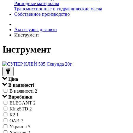
Расходные материалы
Трансмиссионные и гидравлические масла
Собственное производство
Аксессуары для авто
Инструмент
Інструмент
Ціна
В наявності
В наявності
2
Виробники
ELEGANT
2
KingSTD
2
К2
1
ОАЭ
7
Украина
5
Харьков
2