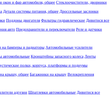
и окон и фар автомобиля, общее
Стеклоочистители, дворники
ка
Детали системы питания, общее
Дроссельные заслонки
зки
Поддоны двигателя
Фильтры гидравлические
Дивитися все
ния авто
Предохранители и переключатели
Реле и датчики
 на бамперы и радиаторы
Автомобильные усилители
ы автомобильные
Кронштейны запасного колеса
Ленты
устические полки, корпуса, платформы и подиумы
на крышу, общее
Багажники на крышу
Велокрепления
илители адгезии
Шпатлевки автомобильные
Дивитися все