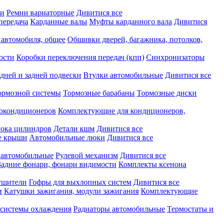
ки
Ремни вариаторные
Дивитися все
передача
Карданные валы
Муфты карданного вала
Дивитися
 автомобиля, общее
Обшивки дверей, багажника, потолков,
ости
Коробки переключения передач (кпп)
Синхронизаторы
дней и задней подвески
Втулки автомобильные
Дивитися все
ормозной системы
Тормозные барабаны
Тормозные диски
токондиционеров
Комплектующие для кондиционеров,
лока цилиндров
Детали кшм
Дивитися все
е крыши
Автомобильные люки
Дивитися все
 автомобильные
Рулевой механизм
Дивитися все
Задние фонари, фонари видимости
Комплекты ксенона
ушители
Гофры для выхлопных систем
Дивитися все
и
Катушки зажигания, модули зажигания
Комплектующие
 системы охлаждения
Радиаторы автомобильные
Термостаты и