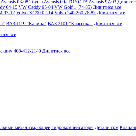
vensis 03-08
Toyota Avensis 09-
TOYOTA Avensis 97-03
Дивитис
y 04-15
VW Caddy 95-04
VW Golf 1 (74-85)
Дивитися все
M 93-12
Volvo XC90 02-14
Volvo 240-260 76-87
Дивитися все
на"
ВАЗ 1119 "Калина"
ВАЗ 2101 "Классика"
Дивитися все
ися все
сквич 408-412-2140
Дивитися все
ельный механизм, общее
Гидрокомпенсаторы
Детали грм
Клапаны