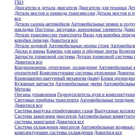
ГБО
Двигатели и детали двигателя
Двигатели для техники
Дет
Детали мостов и привода трансмиссии
Детали мостов и 
все
Детали салона автомобиля
Автомобильные ремни и поду
накладки
Пистоны, заглушки, крепежные элементы
Диви
Детали трансмиссии транспорта
Валы для коробки переда
коробки передач
Дивитися все
Детали ходовой
Автомобильные опоры стоек
Автомобил
Диски и шины
Камеры для шин и ободные ленты
Колесн
Запчасти тормозной системы
Детали тормозной системы 
Дивитися все
Кондиционеры, отопление, охлаждение
Автомобильные 
отопителей
Комплектующие системы отопления
Дивитис
Кривошипно-шатунный механизм (кшм)
Блоки цилиндро
Кузовные запчасти
Автомобильные двери
Автомобильны
Метизы
Органы управления
Гидроусилитель руля и комплектующ
Световые приборы транспорта
Автомобильные передние
Дивитися все
Система выпуска отработавших газов
Выпускные коллек
Система зажигания двигателя
Автомобильные коммутат
системы зажигания
Дивитися все
Система охлаждения двигателя
Автомобильные водяные 
комплектующие системы охлаждения
Дивитися все