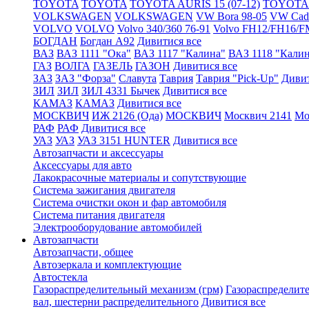
TOYOTA
TOYOTA
TOYOTA AURIS 15 (07-12)
TOYOTA A
VOLKSWAGEN
VOLKSWAGEN
VW Bora 98-05
VW Cadd
VOLVO
VOLVO
Volvo 340/360 76-91
Volvo FH12/FH16/F
БОГДАН
Богдан А92
Дивитися все
ВАЗ
ВАЗ 1111 "Ока"
ВАЗ 1117 "Калина"
ВАЗ 1118 "Кали
ГАЗ
ВОЛГА
ГАЗЕЛЬ
ГАЗОН
Дивитися все
ЗАЗ
ЗАЗ "Форза"
Славута
Таврия
Таврия "Pick-Up"
Дивит
ЗИЛ
ЗИЛ
ЗИЛ 4331 Бычек
Дивитися все
КАМАЗ
КАМАЗ
Дивитися все
МОСКВИЧ
ИЖ 2126 (Ода)
МОСКВИЧ
Москвич 2141
Мо
РАФ
РАФ
Дивитися все
УАЗ
УАЗ
УАЗ 3151 HUNTER
Дивитися все
Автозапчасти и аксессуары
Аксессуары для авто
Лакокрасочные материалы и сопутствующие
Система зажигания двигателя
Система очистки окон и фар автомобиля
Система питания двигателя
Электрооборудование автомобилей
Автозапчасти
Автозапчасти, общее
Автозеркала и комплектующие
Автостекла
Газораспределительный механизм (грм)
Газораспределит
вал, шестерни распределительного
Дивитися все