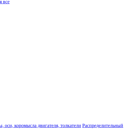
я все
, оси, коромысла двигателя, толкатели
Распределительный