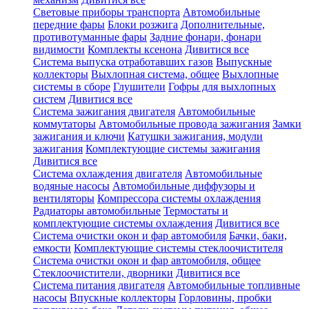
Световые приборы транспорта
Автомобильные
передние фары
Блоки розжига
Дополнительные,
противотуманные фары
Задние фонари, фонари
видимости
Комплекты ксенона
Дивитися все
Система выпуска отработавших газов
Выпускные
коллекторы
Выхлопная система, общее
Выхлопные
системы в сборе
Глушители
Гофры для выхлопных
систем
Дивитися все
Система зажигания двигателя
Автомобильные
коммутаторы
Автомобильные провода зажигания
Замки
зажигания и ключи
Катушки зажигания, модули
зажигания
Комплектующие системы зажигания
Дивитися все
Система охлаждения двигателя
Автомобильные
водяные насосы
Автомобильные диффузоры и
вентиляторы
Компрессора системы охлаждения
Радиаторы автомобильные
Термостаты и
комплектующие системы охлаждения
Дивитися все
Система очистки окон и фар автомобиля
Бачки, баки,
емкости
Комплектующие системы стеклоочистителя
Система очистки окон и фар автомобиля, общее
Стеклоочистители, дворники
Дивитися все
Система питания двигателя
Автомобильные топливные
насосы
Впускные коллекторы
Горловины, пробки