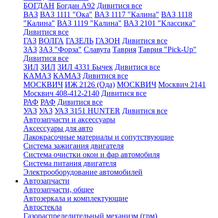
БОГДАН
Богдан А92
Дивитися все
ВАЗ
ВАЗ 1111 "Ока"
ВАЗ 1117 "Калина"
ВАЗ 1118
"Калина"
ВАЗ 1119 "Калина"
ВАЗ 2101 "Классика"
Дивитися все
ГАЗ
ВОЛГА
ГАЗЕЛЬ
ГАЗОН
Дивитися все
ЗАЗ
ЗАЗ "Форза"
Славута
Таврия
Таврия "Pick-Up"
Дивитися все
ЗИЛ
ЗИЛ
ЗИЛ 4331 Бычек
Дивитися все
КАМАЗ
КАМАЗ
Дивитися все
МОСКВИЧ
ИЖ 2126 (Ода)
МОСКВИЧ
Москвич 2141
Москвич 408-412-2140
Дивитися все
РАФ
РАФ
Дивитися все
УАЗ
УАЗ
УАЗ 3151 HUNTER
Дивитися все
Автозапчасти и аксессуары
Аксессуары для авто
Лакокрасочные материалы и сопутствующие
Система зажигания двигателя
Система очистки окон и фар автомобиля
Система питания двигателя
Электрооборудование автомобилей
Автозапчасти
Автозапчасти, общее
Автозеркала и комплектующие
Автостекла
Газораспределительный механизм (грм)