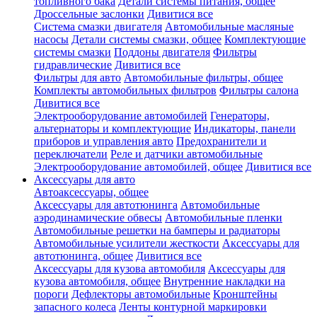
топливного бака
Детали системы питания, общее
Дроссельные заслонки
Дивитися все
Система смазки двигателя
Автомобильные масляные
насосы
Детали системы смазки, общее
Комплектующие
системы смазки
Поддоны двигателя
Фильтры
гидравлические
Дивитися все
Фильтры для авто
Автомобильные фильтры, общее
Комплекты автомобильных фильтров
Фильтры салона
Дивитися все
Электрооборудование автомобилей
Генераторы,
альтернаторы и комплектующие
Индикаторы, панели
приборов и управления авто
Предохранители и
переключатели
Реле и датчики автомобильные
Электрооборудование автомобилей, общее
Дивитися все
Аксессуары для авто
Автоаксессуары, общее
Аксессуары для автотюнинга
Автомобильные
аэродинамические обвесы
Автомобильные пленки
Автомобильные решетки на бамперы и радиаторы
Автомобильные усилители жесткости
Аксессуары для
автотюнинга, общее
Дивитися все
Аксессуары для кузова автомобиля
Аксессуары для
кузова автомобиля, общее
Внутренние накладки на
пороги
Дефлекторы автомобильные
Кронштейны
запасного колеса
Ленты контурной маркировки