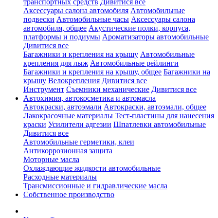
транспортных средств
Дивитися все
Аксессуары салона автомобиля
Автомобильные
подвески
Автомобильные часы
Аксессуары салона
автомобиля, общее
Акустические полки, корпуса,
платформы и подиумы
Ароматизаторы автомобильные
Дивитися все
Багажники и крепления на крышу
Автомобильные
крепления для лыж
Автомобильные рейлинги
Багажники и крепления на крышу, общее
Багажники на
крышу
Велокрепления
Дивитися все
Инструмент
Съемники механические
Дивитися все
Автохимия, автокосметика и автомасла
Автокраски, автоэмали
Автокраски, автоэмали, общее
Лакокрасочные материалы
Тест-пластины для нанесения
краски
Усилители адгезии
Шпатлевки автомобильные
Дивитися все
Автомобильные герметики, клеи
Антикоррозионная защита
Моторные масла
Охлаждающие жидкости автомобильные
Расходные материалы
Трансмиссионные и гидравлические масла
Собственное производство