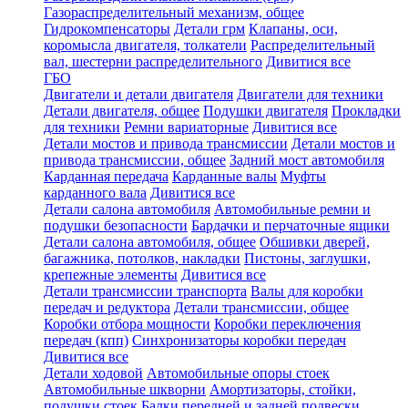
Газораспределительный механизм, общее
Гидрокомпенсаторы
Детали грм
Клапаны, оси,
коромысла двигателя, толкатели
Распределительный
вал, шестерни распределительного
Дивитися все
ГБО
Двигатели и детали двигателя
Двигатели для техники
Детали двигателя, общее
Подушки двигателя
Прокладки
для техники
Ремни вариаторные
Дивитися все
Детали мостов и привода трансмиссии
Детали мостов и
привода трансмиссии, общее
Задний мост автомобиля
Карданная передача
Карданные валы
Муфты
карданного вала
Дивитися все
Детали салона автомобиля
Автомобильные ремни и
подушки безопасности
Бардачки и перчаточные ящики
Детали салона автомобиля, общее
Обшивки дверей,
багажника, потолков, накладки
Пистоны, заглушки,
крепежные элементы
Дивитися все
Детали трансмиссии транспорта
Валы для коробки
передач и редуктора
Детали трансмиссии, общее
Коробки отбора мощности
Коробки переключения
передач (кпп)
Синхронизаторы коробки передач
Дивитися все
Детали ходовой
Автомобильные опоры стоек
Автомобильные шкворни
Амортизаторы, стойки,
подушки стоек
Балки передней и задней подвески