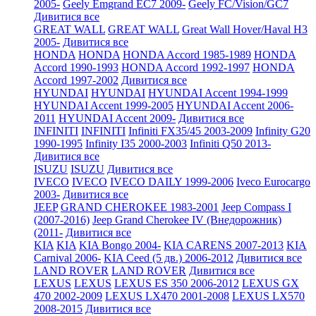
2005-
Geely Emgrand EC7 2009-
Geely FC/Vision/GC7
Дивитися все
GREAT WALL
GREAT WALL
Great Wall Hover/Haval H3
2005-
Дивитися все
HONDA
HONDA
HONDA Accord 1985-1989
HONDA
Accord 1990-1993
HONDA Accord 1992-1997
HONDA
Accord 1997-2002
Дивитися все
HYUNDAI
HYUNDAI
HYUNDAI Accent 1994-1999
HYUNDAI Accent 1999-2005
HYUNDAI Accent 2006-
2011
HYUNDAI Accent 2009-
Дивитися все
INFINITI
INFINITI
Infiniti FX35/45 2003-2009
Infinity G20
1990-1995
Infinity I35 2000-2003
Infiniti Q50 2013-
Дивитися все
ISUZU
ISUZU
Дивитися все
IVECO
IVECO
IVECO DAILY 1999-2006
Iveco Eurocargo
2003-
Дивитися все
JEEP
GRAND CHEROKEE 1983-2001
Jeep Compass I
(2007-2016)
Jeep Grand Cherokee IV (Внедорожник)
(2011-
Дивитися все
KIA
KIA
KIA Bongo 2004-
KIA CARENS 2007-2013
KIA
Carnival 2006-
KIA Ceed (5 дв.) 2006-2012
Дивитися все
LAND ROVER
LAND ROVER
Дивитися все
LEXUS
LEXUS
LEXUS ES 350 2006-2012
LEXUS GX
470 2002-2009
LEXUS LX470 2001-2008
LEXUS LX570
2008-2015
Дивитися все