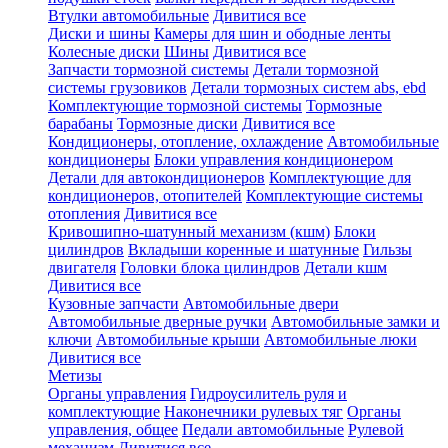
Втулки автомобильные
Дивитися все
Диски и шины
Камеры для шин и ободные ленты
Колесные диски
Шины
Дивитися все
Запчасти тормозной системы
Детали тормозной
системы грузовиков
Детали тормозных систем abs, ebd
Комплектующие тормозной системы
Тормозные
барабаны
Тормозные диски
Дивитися все
Кондиционеры, отопление, охлаждение
Автомобильные
кондиционеры
Блоки управления кондиционером
Детали для автокондиционеров
Комплектующие для
кондиционеров, отопителей
Комплектующие системы
отопления
Дивитися все
Кривошипно-шатунный механизм (кшм)
Блоки
цилиндров
Вкладыши коренные и шатунные
Гильзы
двигателя
Головки блока цилиндров
Детали кшм
Дивитися все
Кузовные запчасти
Автомобильные двери
Автомобильные дверные ручки
Автомобильные замки и
ключи
Автомобильные крыши
Автомобильные люки
Дивитися все
Метизы
Органы управления
Гидроусилитель руля и
комплектующие
Наконечники рулевых тяг
Органы
управления, общее
Педали автомобильные
Рулевой
механизм
Дивитися все