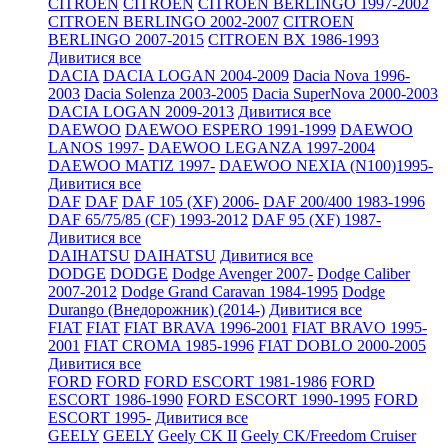
CITROEN
CITROEN
CITROEN BERLINGO 1997-2002
CITROEN BERLINGO 2002-2007
CITROEN
BERLINGO 2007-2015
CITROEN BX 1986-1993
Дивитися все
DACIA
DACIA LOGAN 2004-2009
Dacia Nova 1996-
2003
Dacia Solenza 2003-2005
Dacia SuperNova 2000-2003
DACIA LOGAN 2009-2013
Дивитися все
DAEWOO
DAEWOO ESPERO 1991-1999
DAEWOO
LANOS 1997-
DAEWOO LEGANZA 1997-2004
DAEWOO MATIZ 1997-
DAEWOO NEXIA (N100)1995-
Дивитися все
DAF
DAF
DAF 105 (XF) 2006-
DAF 200/400 1983-1996
DAF 65/75/85 (CF) 1993-2012
DAF 95 (XF) 1987-
Дивитися все
DAIHATSU
DAIHATSU
Дивитися все
DODGE
DODGE
Dodge Avenger 2007-
Dodge Caliber
2007-2012
Dodge Grand Caravan 1984-1995
Dodge
Durango (Внедорожник) (2014-)
Дивитися все
FIAT
FIAT
FIAT BRAVA 1996-2001
FIAT BRAVO 1995-
2001
FIAT CROMA 1985-1996
FIAT DOBLO 2000-2005
Дивитися все
FORD
FORD
FORD ESCORT 1981-1986
FORD
ESCORT 1986-1990
FORD ESCORT 1990-1995
FORD
ESCORT 1995-
Дивитися все
GEELY
GEELY
Geely CK II
Geely CK/Freedom Cruiser