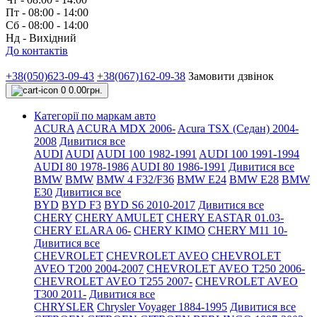
Пт - 08:00 - 14:00
Сб - 08:00 - 14:00
Нд - Вихідний
До контактів
+38(050)623-09-43
+38(067)162-09-38
Замовити дзвінок
0
0.00грн.
Категорії по маркам авто
ACURA
ACURA MDX 2006-
Acura TSX (Седан) 2004-
2008
Дивитися все
AUDI
AUDI
AUDI 100 1982-1991
AUDI 100 1991-1994
AUDI 80 1978-1986
AUDI 80 1986-1991
Дивитися все
BMW
BMW
BMW 4 F32/F36
BMW E24
BMW E28
BMW
E30
Дивитися все
BYD
BYD F3
BYD S6 2010-2017
Дивитися все
CHERY
CHERY AMULET
CHERY EASTAR 01.03-
CHERY ELARA 06-
CHERY KIMO
CHERY M11 10-
Дивитися все
CHEVROLET
CHEVROLET AVEO
CHEVROLET
AVEO Т200 2004-2007
CHEVROLET AVEO Т250 2006-
CHEVROLET AVEO Т255 2007-
CHEVROLET AVEO
Т300 2011-
Дивитися все
CHRYSLER
Chrysler Voyager 1884-1995
Дивитися все