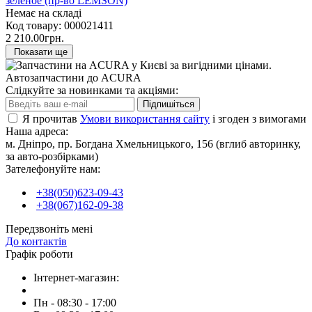
зеленое (пр-во LEMSON)
Немає на складі
Код товару:
000021411
2 210.00грн.
Показати ще
Автозапчастини до ACURA
Слідкуйте за новинками та акціями:
Підпишіться
Я прочитав
Умови використання сайту
і згоден з вимогами
Наша адреса:
м. Дніпро, пр. Богдана Хмельницького, 156 (вглиб авторинку,
за авто-розбірками)
Зателефонуйте нам:
+38(050)623-09-43
+38(067)162-09-38
Передзвоніть мені
До контактів
Графік роботи
Інтернет-магазин:
Пн - 08:30 - 17:00