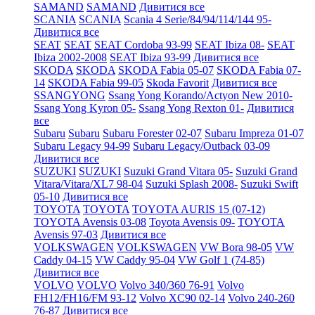
SAMAND
SAMAND
Дивитися все
SCANIA
SCANIA
Scania 4 Serie/84/94/114/144 95-
Дивитися все
SEAT
SEAT
SEAT Cordoba 93-99
SEAT Ibiza 08-
SEAT
Ibiza 2002-2008
SEAT Ibiza 93-99
Дивитися все
SKODA
SKODA
SKODA Fabia 05-07
SKODA Fabia 07-
14
SKODA Fabia 99-05
Skoda Favorit
Дивитися все
SSANGYONG
Ssang Yong Korando/Actyon New 2010-
Ssang Yong Kyron 05-
Ssang Yong Rexton 01-
Дивитися
все
Subaru
Subaru
Subaru Forester 02-07
Subaru Impreza 01-07
Subaru Legacy 94-99
Subaru Legacy/Outback 03-09
Дивитися все
SUZUKI
SUZUKI
Suzuki Grand Vitara 05-
Suzuki Grand
Vitara/Vitara/XL7 98-04
Suzuki Splash 2008-
Suzuki Swift
05-10
Дивитися все
TOYOTA
TOYOTA
TOYOTA AURIS 15 (07-12)
TOYOTA Avensis 03-08
Toyota Avensis 09-
TOYOTA
Avensis 97-03
Дивитися все
VOLKSWAGEN
VOLKSWAGEN
VW Bora 98-05
VW
Caddy 04-15
VW Caddy 95-04
VW Golf 1 (74-85)
Дивитися все
VOLVO
VOLVO
Volvo 340/360 76-91
Volvo
FH12/FH16/FM 93-12
Volvo XC90 02-14
Volvo 240-260
76-87
Дивитися все