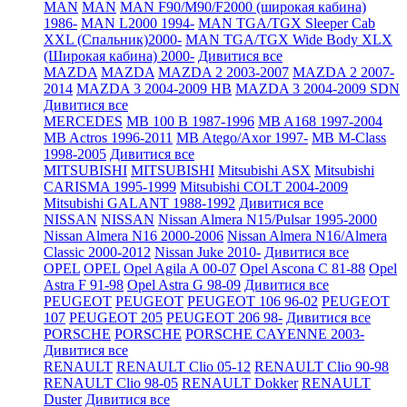
MAN
MAN
MAN F90/M90/F2000 (широкая кабина)
1986-
MAN L2000 1994-
MAN TGA/TGX Sleeper Cab
XXL (Спальник)2000-
MAN TGA/TGX Wide Body XLX
(Широкая кабина) 2000-
Дивитися все
MAZDA
MAZDA
MAZDA 2 2003-2007
MAZDA 2 2007-
2014
MAZDA 3 2004-2009 HB
MAZDA 3 2004-2009 SDN
Дивитися все
MERCEDES
MB 100 B 1987-1996
MB A168 1997-2004
MB Actros 1996-2011
MB Atego/Axor 1997-
MB M-Class
1998-2005
Дивитися все
MITSUBISHI
MITSUBISHI
Mitsubishi ASX
Mitsubishi
CARISMA 1995-1999
Mitsubishi COLT 2004-2009
Mitsubishi GALANT 1988-1992
Дивитися все
NISSAN
NISSAN
Nissan Almera N15/Pulsar 1995-2000
Nissan Almera N16 2000-2006
Nissan Almera N16/Almera
Classic 2000-2012
Nissan Juke 2010-
Дивитися все
OPEL
OPEL
Opel Agila A 00-07
Opel Ascona C 81-88
Opel
Astra F 91-98
Opel Astra G 98-09
Дивитися все
PEUGEOT
PEUGEOT
PEUGEOT 106 96-02
PEUGEOT
107
PEUGEOT 205
PEUGEOT 206 98-
Дивитися все
PORSCHE
PORSCHE
PORSCHE CAYENNE 2003-
Дивитися все
RENAULT
RENAULT Clio 05-12
RENAULT Clio 90-98
RENAULT Clio 98-05
RENAULT Dokker
RENAULT
Duster
Дивитися все