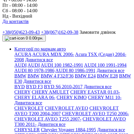
Пт - 08:00 - 14:00
Сб - 08:00 - 14:00
Нд - Вихідний
До контактів
+38(050)623-09-43
+38(067)162-09-38
Замовити дзвінок
0
0.00грн.
Категорії по маркам авто
ACURA
ACURA MDX 2006-
Acura TSX (Седан) 2004-
2008
Дивитися все
AUDI
AUDI
AUDI 100 1982-1991
AUDI 100 1991-1994
AUDI 80 1978-1986
AUDI 80 1986-1991
Дивитися все
BMW
BMW
BMW 4 F32/F36
BMW E24
BMW E28
BMW
E30
Дивитися все
BYD
BYD F3
BYD S6 2010-2017
Дивитися все
CHERY
CHERY AMULET
CHERY EASTAR 01.03-
CHERY ELARA 06-
CHERY KIMO
CHERY M11 10-
Дивитися все
CHEVROLET
CHEVROLET AVEO
CHEVROLET
AVEO Т200 2004-2007
CHEVROLET AVEO Т250 2006-
CHEVROLET AVEO Т255 2007-
CHEVROLET AVEO
Т300 2011-
Дивитися все
CHRYSLER
Chrysler Voyager 1884-1995
Дивитися все