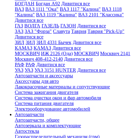
БОГДАН
Богдан А92
Дивитися все
ВАЗ
ВАЗ 1111 "Ока"
ВАЗ 1117 "Калина"
ВАЗ 1118
"Калина"
ВАЗ 1119 "Калина"
ВАЗ 2101 "Классика"
Дивитися все
ГАЗ
ВОЛГА
ГАЗЕЛЬ
ГАЗОН
Дивитися все
ЗАЗ
ЗАЗ "Форза"
Славута
Таврия
Таврия "Pick-Up"
Дивитися все
ЗИЛ
ЗИЛ
ЗИЛ 4331 Бычек
Дивитися все
КАМАЗ
КАМАЗ
Дивитися все
МОСКВИЧ
ИЖ 2126 (Ода)
МОСКВИЧ
Москвич 2141
Москвич 408-412-2140
Дивитися все
РАФ
РАФ
Дивитися все
УАЗ
УАЗ
УАЗ 3151 HUNTER
Дивитися все
Автозапчасти и аксессуары
Аксессуары для авто
Лакокрасочные материалы и сопутствующие
Система зажигания двигателя
Система очистки окон и фар автомобиля
Система питания двигателя
Электрооборудование автомобилей
Автозапчасти
Автозапчасти, общее
Автозеркала и комплектующие
Автостекла
Газораспределительный механизм (грм)