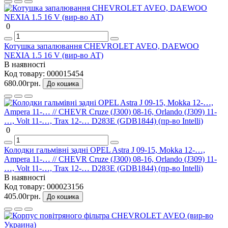
0
Котушка запалювання CHEVROLET AVEO, DAEWOO
NEXIA 1.5 16 V (вир-во АТ)
В наявності
Код товару:
000015454
680.00грн.
До кошика
0
Колодки гальмівні задні OPEL Astra J 09-15, Mokka 12-…,
Ampera 11-… // CHEVR Cruze (J300) 08-16, Orlando (J309) 11-
…, Volt 11-…, Trax 12-… D283E (GDB1844) (пр-во Intelli)
В наявності
Код товару:
000023156
405.00грн.
До кошика