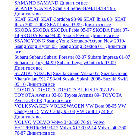
SAMAND
SAMAND
Дивитися все
SCANIA
SCANIA
Scania 4 Serie/84/94/114/144 95-
Дивитися все
SEAT
SEAT
SEAT Cordoba 93-99
SEAT Ibiza 08-
SEAT
Ibiza 2002-2008
SEAT Ibiza 93-99
Дивитися все
SKODA
SKODA
SKODA Fabia 05-07
SKODA Fabia 07-
14
SKODA Fabia 99-05
Skoda Favorit
Дивитися все
SSANGYONG
Ssang Yong Korando/Actyon New 2010-
Ssang Yong Kyron 05-
Ssang Yong Rexton 01-
Дивитися
все
Subaru
Subaru
Subaru Forester 02-07
Subaru Impreza 01-07
Subaru Legacy 94-99
Subaru Legacy/Outback 03-09
Дивитися все
SUZUKI
SUZUKI
Suzuki Grand Vitara 05-
Suzuki Grand
Vitara/Vitara/XL7 98-04
Suzuki Splash 2008-
Suzuki Swift
05-10
Дивитися все
TOYOTA
TOYOTA
TOYOTA AURIS 15 (07-12)
TOYOTA Avensis 03-08
Toyota Avensis 09-
TOYOTA
Avensis 97-03
Дивитися все
VOLKSWAGEN
VOLKSWAGEN
VW Bora 98-05
VW
Caddy 04-15
VW Caddy 95-04
VW Golf 1 (74-85)
Дивитися все
VOLVO
VOLVO
Volvo 340/360 76-91
Volvo
FH12/FH16/FM 93-12
Volvo XC90 02-14
Volvo 240-260
76-87
Дивитися все