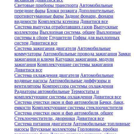
Световые приборы транспорта
Автомобильные
передние фары
Блоки розжига
Дополнительные,
противотуманные фары
Задние фонари, фонари
видимости
Комплекты ксенона
Дивитися все
Система выпуска отработавших газов
Выпускные
коллекторы
Выхлопная система, общее
Выхлопные
системы в сборе
Глушители
Гофры для выхлопных
систем
Дивитися все
Система зажигания двигателя
Автомобильные
коммутаторы
Автомобильные провода зажигания
Замки
зажигания и ключи
Катушки зажигания, модули
зажигания
Комплектующие системы зажигания
Дивитися все
Система охлаждения двигателя
Автомобильные
водяные насосы
Автомобильные диффузоры и
вентиляторы
Компрессора системы охлаждения
Радиаторы автомобильные
Термостаты и
комплектующие системы охлаждения
Дивитися все
Система очистки окон и фар автомобиля
Бачки, баки,
емкости
Комплектующие системы стеклоочистителя
Система очистки окон и фар автомобиля, общее
Стеклоочистители, дворники
Дивитися все
Система питания двигателя
Автомобильные топливные
насосы
Впускные коллекторы
Горловины, пробки