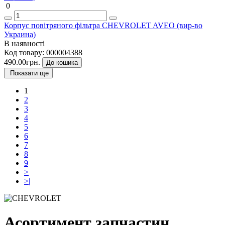
0
Корпус повітряного фільтра CHEVROLET AVEО (вир-во
Украина)
В наявності
Код товару:
000004388
490.00грн.
До кошика
Показати ще
1
2
3
4
5
6
7
8
9
>
>|
Асортимент запчастин