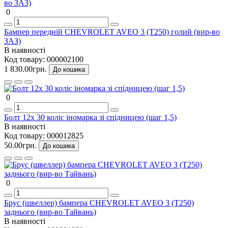
0
Бампер передній CHEVROLET AVEO 3 (Т250) голий (вир-во
ЗАЗ)
В наявності
Код товару:
000002100
1 830.00грн.
До кошика
0
Болт 12х 30 коліс іномарка зі спідницею (шаг 1,5)
В наявності
Код товару:
000012825
50.00грн.
До кошика
0
Брус (швеллер) бампера CHEVROLET AVEO 3 (Т250)
заднього (вир-во Тайвань)
В наявності