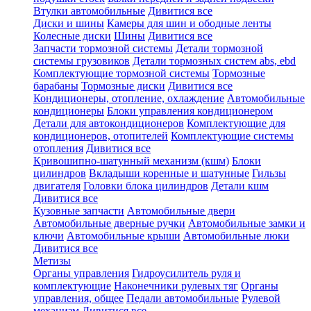
Втулки автомобильные
Дивитися все
Диски и шины
Камеры для шин и ободные ленты
Колесные диски
Шины
Дивитися все
Запчасти тормозной системы
Детали тормозной
системы грузовиков
Детали тормозных систем abs, ebd
Комплектующие тормозной системы
Тормозные
барабаны
Тормозные диски
Дивитися все
Кондиционеры, отопление, охлаждение
Автомобильные
кондиционеры
Блоки управления кондиционером
Детали для автокондиционеров
Комплектующие для
кондиционеров, отопителей
Комплектующие системы
отопления
Дивитися все
Кривошипно-шатунный механизм (кшм)
Блоки
цилиндров
Вкладыши коренные и шатунные
Гильзы
двигателя
Головки блока цилиндров
Детали кшм
Дивитися все
Кузовные запчасти
Автомобильные двери
Автомобильные дверные ручки
Автомобильные замки и
ключи
Автомобильные крыши
Автомобильные люки
Дивитися все
Метизы
Органы управления
Гидроусилитель руля и
комплектующие
Наконечники рулевых тяг
Органы
управления, общее
Педали автомобильные
Рулевой
механизм
Дивитися все