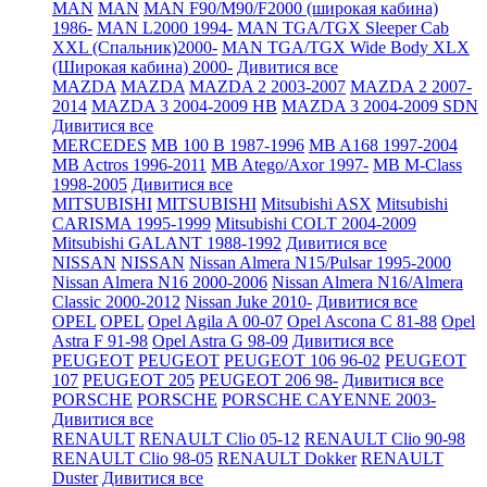
MAN
MAN
MAN F90/M90/F2000 (широкая кабина)
1986-
MAN L2000 1994-
MAN TGA/TGX Sleeper Cab
XXL (Спальник)2000-
MAN TGA/TGX Wide Body XLX
(Широкая кабина) 2000-
Дивитися все
MAZDA
MAZDA
MAZDA 2 2003-2007
MAZDA 2 2007-
2014
MAZDA 3 2004-2009 HB
MAZDA 3 2004-2009 SDN
Дивитися все
MERCEDES
MB 100 B 1987-1996
MB A168 1997-2004
MB Actros 1996-2011
MB Atego/Axor 1997-
MB M-Class
1998-2005
Дивитися все
MITSUBISHI
MITSUBISHI
Mitsubishi ASX
Mitsubishi
CARISMA 1995-1999
Mitsubishi COLT 2004-2009
Mitsubishi GALANT 1988-1992
Дивитися все
NISSAN
NISSAN
Nissan Almera N15/Pulsar 1995-2000
Nissan Almera N16 2000-2006
Nissan Almera N16/Almera
Classic 2000-2012
Nissan Juke 2010-
Дивитися все
OPEL
OPEL
Opel Agila A 00-07
Opel Ascona C 81-88
Opel
Astra F 91-98
Opel Astra G 98-09
Дивитися все
PEUGEOT
PEUGEOT
PEUGEOT 106 96-02
PEUGEOT
107
PEUGEOT 205
PEUGEOT 206 98-
Дивитися все
PORSCHE
PORSCHE
PORSCHE CAYENNE 2003-
Дивитися все
RENAULT
RENAULT Clio 05-12
RENAULT Clio 90-98
RENAULT Clio 98-05
RENAULT Dokker
RENAULT
Duster
Дивитися все