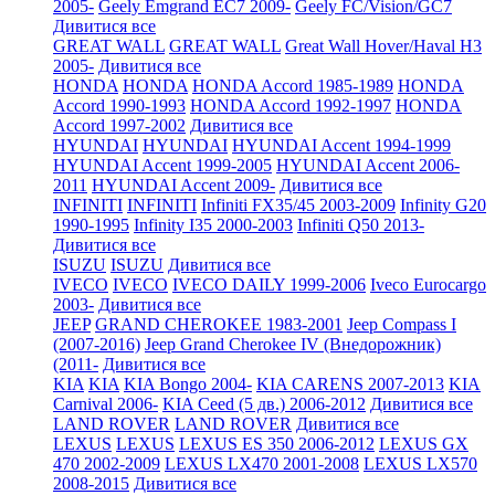
2005-
Geely Emgrand EC7 2009-
Geely FC/Vision/GC7
Дивитися все
GREAT WALL
GREAT WALL
Great Wall Hover/Haval H3
2005-
Дивитися все
HONDA
HONDA
HONDA Accord 1985-1989
HONDA
Accord 1990-1993
HONDA Accord 1992-1997
HONDA
Accord 1997-2002
Дивитися все
HYUNDAI
HYUNDAI
HYUNDAI Accent 1994-1999
HYUNDAI Accent 1999-2005
HYUNDAI Accent 2006-
2011
HYUNDAI Accent 2009-
Дивитися все
INFINITI
INFINITI
Infiniti FX35/45 2003-2009
Infinity G20
1990-1995
Infinity I35 2000-2003
Infiniti Q50 2013-
Дивитися все
ISUZU
ISUZU
Дивитися все
IVECO
IVECO
IVECO DAILY 1999-2006
Iveco Eurocargo
2003-
Дивитися все
JEEP
GRAND CHEROKEE 1983-2001
Jeep Compass I
(2007-2016)
Jeep Grand Cherokee IV (Внедорожник)
(2011-
Дивитися все
KIA
KIA
KIA Bongo 2004-
KIA CARENS 2007-2013
KIA
Carnival 2006-
KIA Ceed (5 дв.) 2006-2012
Дивитися все
LAND ROVER
LAND ROVER
Дивитися все
LEXUS
LEXUS
LEXUS ES 350 2006-2012
LEXUS GX
470 2002-2009
LEXUS LX470 2001-2008
LEXUS LX570
2008-2015
Дивитися все