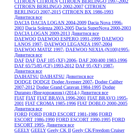
CITROEN
CITROEN
CITROEN BERLINGO 1997-2002
CITROEN BERLINGO 2002-2007
CITROEN
BERLINGO 2007-2015
CITROEN BX 1986-1993
Дивитися все
DACIA
DACIA LOGAN 2004-2009
Dacia Nova 1996-
2003
Dacia Solenza 2003-2005
Dacia SuperNova 2000-2003
DACIA LOGAN 2009-2013
Дивитися все
DAEWOO
DAEWOO ESPERO 1991-1999
DAEWOO
LANOS 1997-
DAEWOO LEGANZA 1997-2004
DAEWOO MATIZ 1997-
DAEWOO NEXIA (N100)1995-
Дивитися все
DAF
DAF
DAF 105 (XF) 2006-
DAF 200/400 1983-1996
DAF 65/75/85 (CF) 1993-2012
DAF 95 (XF) 1987-
Дивитися все
DAIHATSU
DAIHATSU
Дивитися все
DODGE
DODGE
Dodge Avenger 2007-
Dodge Caliber
2007-2012
Dodge Grand Caravan 1984-1995
Dodge
Durango (Внедорожник) (2014-)
Дивитися все
FIAT
FIAT
FIAT BRAVA 1996-2001
FIAT BRAVO 1995-
2001
FIAT CROMA 1985-1996
FIAT DOBLO 2000-2005
Дивитися все
FORD
FORD
FORD ESCORT 1981-1986
FORD
ESCORT 1986-1990
FORD ESCORT 1990-1995
FORD
ESCORT 1995-
Дивитися все
GEELY
GEELY
Geely CK II
Geely CK/Freedom Cruiser