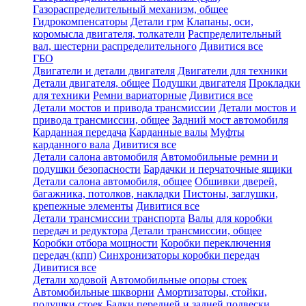
Газораспределительный механизм, общее
Гидрокомпенсаторы
Детали грм
Клапаны, оси,
коромысла двигателя, толкатели
Распределительный
вал, шестерни распределительного
Дивитися все
ГБО
Двигатели и детали двигателя
Двигатели для техники
Детали двигателя, общее
Подушки двигателя
Прокладки
для техники
Ремни вариаторные
Дивитися все
Детали мостов и привода трансмиссии
Детали мостов и
привода трансмиссии, общее
Задний мост автомобиля
Карданная передача
Карданные валы
Муфты
карданного вала
Дивитися все
Детали салона автомобиля
Автомобильные ремни и
подушки безопасности
Бардачки и перчаточные ящики
Детали салона автомобиля, общее
Обшивки дверей,
багажника, потолков, накладки
Пистоны, заглушки,
крепежные элементы
Дивитися все
Детали трансмиссии транспорта
Валы для коробки
передач и редуктора
Детали трансмиссии, общее
Коробки отбора мощности
Коробки переключения
передач (кпп)
Синхронизаторы коробки передач
Дивитися все
Детали ходовой
Автомобильные опоры стоек
Автомобильные шкворни
Амортизаторы, стойки,
подушки стоек
Балки передней и задней подвески