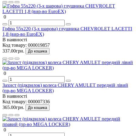
0
Гофра 55х220 (3-х шарова) глушника CHEVROLET LACETTI
1,8 (вир-во EuroEX)
В наявності
Код товару:
000019857
337.00грн.
До кошика
0
Захист (підкрилок) колеса CHERY AMULET передній лівий
(пр-во MEGA LOCKER)
В наявності
Код товару:
000007336
365.00грн.
До кошика
0