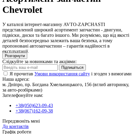
Chevrolet
У каталозі інтернет-магазину AVTO-ZAPCHASTI
представлений широкий асортимент запчастин - двигуни,
підвіски, диски та багато іншого. Ми розуміємо, що від якості
деталей безпосередньо залежить ваша безпека, а тому
пропоновані автозапчастини – гарантія надійності в
експлуатації.
Розгорнути
Кожен покупець нашого інтернет-магазину може
Слідкуйте за новинками та акціями:
розраховувати на те, що придбані деталі та комплектуючі
безвідмовно виконуватимуть свої функції протягом багатьох
Підпишіться
років. Співробітники AVTO-ZAPCHASTI докладають
Я прочитав
Умови використання сайту
і згоден з вимогами
максимум зусиль, щоб використання вашого автомобіля було
Наша адреса:
для вас максимально комфортним та приносило задоволення.
м. Дніпро, пр. Богдана Хмельницького, 156 (вглиб авторинку,
А значить, купівля деталей, комплектуючих і автоаксесуарів, а
за авто-розбірками)
також сам ремонт повинні бути на високому рівні.
Зателефонуйте нам:
Наш онлайн магазин гарантує моментальний прийом
замовлення, своєчасне відправлення в будь-яке місто України
+38(050)623-09-43
або швидку доставку по Дніпру. У разі потреби наші
+38(067)162-09-38
менеджери нададуть вам висококваліфіковану консультацію з
Передзвоніть мені
будь-якого питання щодо вибору деталей або уточнення
До контактів
технічних характеристик.
Графік роботи