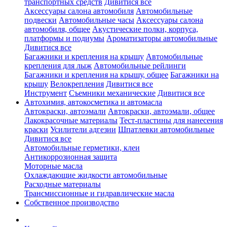
транспортных средств
Дивитися все
Аксессуары салона автомобиля
Автомобильные
подвески
Автомобильные часы
Аксессуары салона
автомобиля, общее
Акустические полки, корпуса,
платформы и подиумы
Ароматизаторы автомобильные
Дивитися все
Багажники и крепления на крышу
Автомобильные
крепления для лыж
Автомобильные рейлинги
Багажники и крепления на крышу, общее
Багажники на
крышу
Велокрепления
Дивитися все
Инструмент
Съемники механические
Дивитися все
Автохимия, автокосметика и автомасла
Автокраски, автоэмали
Автокраски, автоэмали, общее
Лакокрасочные материалы
Тест-пластины для нанесения
краски
Усилители адгезии
Шпатлевки автомобильные
Дивитися все
Автомобильные герметики, клеи
Антикоррозионная защита
Моторные масла
Охлаждающие жидкости автомобильные
Расходные материалы
Трансмиссионные и гидравлические масла
Собственное производство