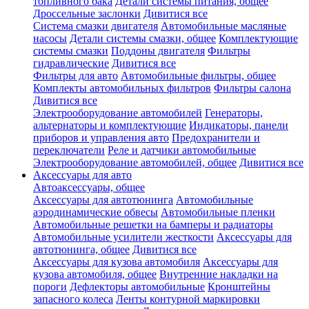
топливного бака
Детали системы питания, общее
Дроссельные заслонки
Дивитися все
Система смазки двигателя
Автомобильные масляные
насосы
Детали системы смазки, общее
Комплектующие
системы смазки
Поддоны двигателя
Фильтры
гидравлические
Дивитися все
Фильтры для авто
Автомобильные фильтры, общее
Комплекты автомобильных фильтров
Фильтры салона
Дивитися все
Электрооборудование автомобилей
Генераторы,
альтернаторы и комплектующие
Индикаторы, панели
приборов и управления авто
Предохранители и
переключатели
Реле и датчики автомобильные
Электрооборудование автомобилей, общее
Дивитися все
Аксессуары для авто
Автоаксессуары, общее
Аксессуары для автотюнинга
Автомобильные
аэродинамические обвесы
Автомобильные пленки
Автомобильные решетки на бамперы и радиаторы
Автомобильные усилители жесткости
Аксессуары для
автотюнинга, общее
Дивитися все
Аксессуары для кузова автомобиля
Аксессуары для
кузова автомобиля, общее
Внутренние накладки на
пороги
Дефлекторы автомобильные
Кронштейны
запасного колеса
Ленты контурной маркировки