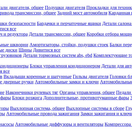
али двигателя, общее
Подушки двигателя
Прокладки для техни
привода трансмиссии, общее
Задний мост автомобиля
Карданная 
шки безопасности
Бардачки и перчаточные ящики
Детали салона
тися все
ч и редуктора
Детали трансмиссии, общее
Коробки отбора мощн
ьные шкворни
Амортизаторы, стойки, подушки стоек
Балки пере
ые диски
Шины
Дивитися все
грузовиков
Детали тормозных систем abs, ebd
Комплектующие т
кондиционеры
Блоки управления кондиционером
Детали для ав
я все
в
Вкладыши коренные и шатунные
Гильзы двигателя
Головки б
е дверные ручки
Автомобильные замки и ключи
Автомобильны
ие
Наконечники рулевых тяг
Органы управления, общее
Педали
 фары
Блоки розжига
Дополнительные, противотуманные фары
торы
Выхлопная система, общее
Выхлопные системы в сборе
Гл
оры
Автомобильные провода зажигания
Замки зажигания и ключ
насосы
Автомобильные диффузоры и вентиляторы
Компрессора