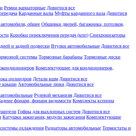
ки
Ремни вариаторные
Дивитися все
передача
Карданные валы
Муфты карданного вала
Дивитися
 автомобиля, общее
Обшивки дверей, багажника, потолков,
ости
Коробки переключения передач (кпп)
Синхронизаторы
дней и задней подвески
Втулки автомобильные
Дивитися все
ормозной системы
Тормозные барабаны
Тормозные диски
токондиционеров
Комплектующие для кондиционеров,
лока цилиндров
Детали кшм
Дивитися все
е крыши
Автомобильные люки
Дивитися все
 автомобильные
Рулевой механизм
Дивитися все
Задние фонари, фонари видимости
Комплекты ксенона
ушители
Гофры для выхлопных систем
Дивитися все
и
Катушки зажигания, модули зажигания
Комплектующие
 системы охлаждения
Радиаторы автомобильные
Термостаты и