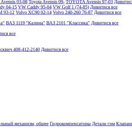
vensis 03-08
Toyota Avensis 09-
TOYOTA Avensis 97-03
Дивитис
y 04-15
VW Caddy 95-04
VW Golf 1 (74-85)
Дивитися все
M 93-12
Volvo XC90 02-14
Volvo 240-260 76-87
Дивитися все
на"
ВАЗ 1119 "Калина"
ВАЗ 2101 "Классика"
Дивитися все
ися все
сквич 408-412-2140
Дивитися все
ельный механизм, общее
Гидрокомпенсаторы
Детали грм
Клапаны