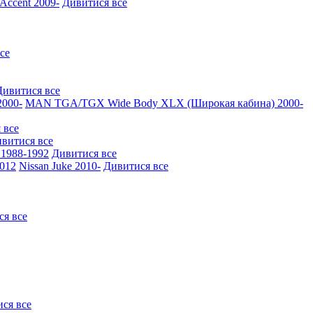
ccent 2009-
Дивитися все
се
Дивитися все
000-
MAN TGA/TGX Wide Body XLX (Широкая кабина) 2000-
 все
витися все
1988-1992
Дивитися все
2012
Nissan Juke 2010-
Дивитися все
ся все
ся все