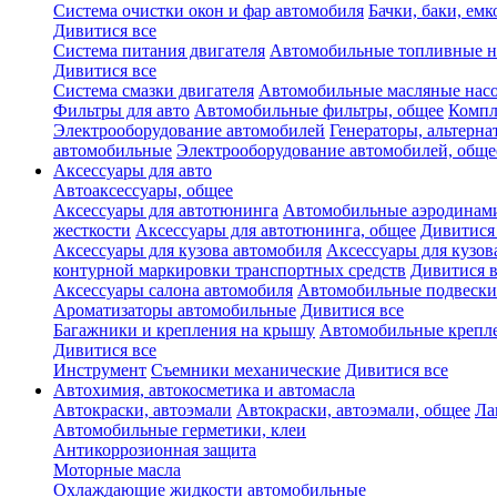
Система очистки окон и фар автомобиля
Бачки, баки, емк
Дивитися все
Система питания двигателя
Автомобильные топливные н
Дивитися все
Система смазки двигателя
Автомобильные масляные нас
Фильтры для авто
Автомобильные фильтры, общее
Компл
Электрооборудование автомобилей
Генераторы, альтерн
автомобильные
Электрооборудование автомобилей, обще
Аксессуары для авто
Автоаксессуары, общее
Аксессуары для автотюнинга
Автомобильные аэродинами
жесткости
Аксессуары для автотюнинга, общее
Дивитися
Аксессуары для кузова автомобиля
Аксессуары для кузов
контурной маркировки транспортных средств
Дивитися в
Аксессуары салона автомобиля
Автомобильные подвески
Ароматизаторы автомобильные
Дивитися все
Багажники и крепления на крышу
Автомобильные крепл
Дивитися все
Инструмент
Съемники механические
Дивитися все
Автохимия, автокосметика и автомасла
Автокраски, автоэмали
Автокраски, автоэмали, общее
Ла
Автомобильные герметики, клеи
Антикоррозионная защита
Моторные масла
Охлаждающие жидкости автомобильные