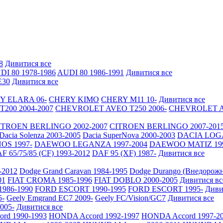
8
Дивитися все
DI 80 1978-1986
AUDI 80 1986-1991
Дивитися все
30
Дивитися все
Y ELARA 06-
CHERY KIMO
CHERY M11 10-
Дивитися все
200 2004-2007
CHEVROLET AVEO Т250 2006-
CHEVROLET AV
ITROEN BERLINGO 2002-2007
CITROEN BERLINGO 2007-201
Dacia Solenza 2003-2005
Dacia SuperNova 2000-2003
DACIA LOGA
S 1997-
DAEWOO LEGANZA 1997-2004
DAEWOO MATIZ 19
F 65/75/85 (CF) 1993-2012
DAF 95 (XF) 1987-
Дивитися все
-2012
Dodge Grand Caravan 1984-1995
Dodge Durango (Внедорожн
01
FIAT CROMA 1985-1996
FIAT DOBLO 2000-2005
Дивитися вс
986-1990
FORD ESCORT 1990-1995
FORD ESCORT 1995-
Диви
5-
Geely Emgrand EC7 2009-
Geely FC/Vision/GC7
Дивитися все
2005-
Дивитися все
rd 1990-1993
HONDA Accord 1992-1997
HONDA Accord 1997-2