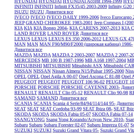
HYUNDAI
HYUNDAI
HYUNDAI Accent 1994-1999
HYUN
INFINITI
INFINITI
Infiniti FX35/45 2003-2009
Infinity G20
ISUZU
ISUZU
Дивитися все
IVECO
IVECO
IVECO DAILY 1999-2006
Iveco Eurocargo 
JEEP
GRAND CHEROKEE 1983-2001
Jeep Compass I (200
KIA
KIA
KIA Bongo 2004-
KIA CARENS 2007-2013
KIA C
LAND ROVER
LAND ROVER
Дивитися все
LEXUS
LEXUS
LEXUS ES 350 2006-2012
LEXUS GX 470
MAN
MAN
MAN F90/M90/F2000 (широкая кабина) 1986-
Дивитися все
MAZDA
MAZDA
MAZDA 2 2003-2007
MAZDA 2 2007-2
MERCEDES
MB 100 B 1987-1996
MB A168 1997-2004
MB 
MITSUBISHI
MITSUBISHI
Mitsubishi ASX
Mitsubishi CA
NISSAN
NISSAN
Nissan Almera N15/Pulsar 1995-2000
Nis
OPEL
OPEL
Opel Agila A 00-07
Opel Ascona C 81-88
Opel A
PEUGEOT
PEUGEOT
PEUGEOT 106 96-02
PEUGEOT 10
PORSCHE
PORSCHE
PORSCHE CAYENNE 2003-
Дивит
RENAULT
RENAULT Clio 05-12
RENAULT Clio 90-98
R
SAMAND
SAMAND
Дивитися все
SCANIA
SCANIA
Scania 4 Serie/84/94/114/144 95-
Дивитис
SEAT
SEAT
SEAT Cordoba 93-99
SEAT Ibiza 08-
SEAT Ibiz
SKODA
SKODA
SKODA Fabia 05-07
SKODA Fabia 07-14
SSANGYONG
Ssang Yong Korando/Actyon New 2010-
Ssa
Subaru
Subaru
Subaru Forester 02-07
Subaru Impreza 01-07
S
SUZUKI
SUZUKI
Suzuki Grand Vitara 05-
Suzuki Grand Vit