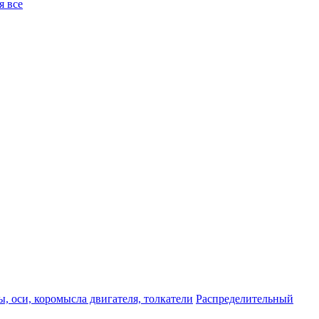
я все
, оси, коромысла двигателя, толкатели
Распределительный