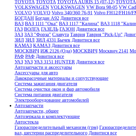
TOYOTA
TOYOTA
TOYOTA AURIS 15 (07-12)
TOYOTA A
VOLKSWAGEN
VOLKSWAGEN
VW Bora 98-05
VW Cadd
VOLVO
VOLVO
Volvo 340/360 76-91
Volvo FH12/FH16/F
БОГДАН
Богдан А92
Дивитися все
ВАЗ
ВАЗ 1111 "Ока"
ВАЗ 1117 "Калина"
ВАЗ 1118 "Кали
ГАЗ
ВОЛГА
ГАЗЕЛЬ
ГАЗОН
Дивитися все
ЗАЗ
ЗАЗ "Форза"
Славута
Таврия
Таврия "Pick-Up"
Дивит
ЗИЛ
ЗИЛ
ЗИЛ 4331 Бычек
Дивитися все
КАМАЗ
КАМАЗ
Дивитися все
МОСКВИЧ
ИЖ 2126 (Ода)
МОСКВИЧ
Москвич 2141
Мо
РАФ
РАФ
Дивитися все
УАЗ
УАЗ
УАЗ 3151 HUNTER
Дивитися все
Автозапчасти и аксессуары
Аксессуары для авто
Лакокрасочные материалы и сопутствующие
Система зажигания двигателя
Система очистки окон и фар автомобиля
Система питания двигателя
Электрооборудование автомобилей
Автозапчасти
Автозапчасти, общее
Автозеркала и комплектующие
Автостекла
Газораспределительный механизм (грм)
Газораспределит
вал, шестерни распределительного
Дивитися все