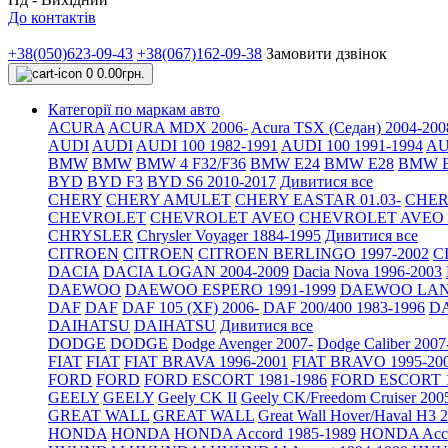
До контактів
+38(050)623-09-43
+38(067)162-09-38
Замовити дзвінок
0
0.00грн.
Категорії по маркам авто
ACURA
ACURA MDX 2006-
Acura TSX (Седан) 2004-200
AUDI
AUDI
AUDI 100 1982-1991
AUDI 100 1991-1994
AU
BMW
BMW
BMW 4 F32/F36
BMW E24
BMW E28
BMW E
BYD
BYD F3
BYD S6 2010-2017
Дивитися все
CHERY
CHERY AMULET
CHERY EASTAR 01.03-
CHER
CHEVROLET
CHEVROLET AVEO
CHEVROLET AVEO Т
CHRYSLER
Chrysler Voyager 1884-1995
Дивитися все
CITROEN
CITROEN
CITROEN BERLINGO 1997-2002
C
DACIA
DACIA LOGAN 2004-2009
Dacia Nova 1996-2003
DAEWOO
DAEWOO ESPERO 1991-1999
DAEWOO LANO
DAF
DAF
DAF 105 (XF) 2006-
DAF 200/400 1983-1996
DA
DAIHATSU
DAIHATSU
Дивитися все
DODGE
DODGE
Dodge Avenger 2007-
Dodge Caliber 2007
FIAT
FIAT
FIAT BRAVA 1996-2001
FIAT BRAVO 1995-20
FORD
FORD
FORD ESCORT 1981-1986
FORD ESCORT 1
GEELY
GEELY
Geely CK II
Geely CK/Freedom Cruiser 200
GREAT WALL
GREAT WALL
Great Wall Hover/Haval H3 
HONDA
HONDA
HONDA Accord 1985-1989
HONDA Acco