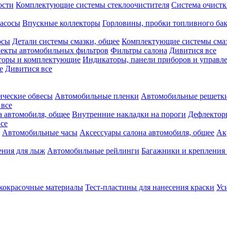
ости
Комплектующие системы стеклоочистителя
Система очистк
асосы
Впускные коллекторы
Горловины, пробки топливного ба
осы
Детали системы смазки, общее
Комплектующие системы сма
екты автомобильных фильтров
Фильтры салона
Дивитися все
аторы и комплектующие
Индикаторы, панели приборов и управле
е
Дивитися все
ческие обвесы
Автомобильные пленки
Автомобильные решетки
 все
а автомобиля, общее
Внутренние накладки на пороги
Дефлектор
се
Автомобильные часы
Аксессуары салона автомобиля, общее
Ак
ения для лыж
Автомобильные рейлинги
Багажники и крепления 
кокрасочные материалы
Тест-пластины для нанесения краски
Ус