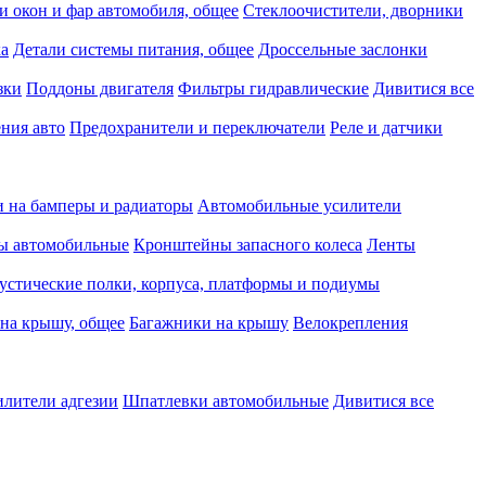
и окон и фар автомобиля, общее
Стеклоочистители, дворники
ка
Детали системы питания, общее
Дроссельные заслонки
зки
Поддоны двигателя
Фильтры гидравлические
Дивитися все
ния авто
Предохранители и переключатели
Реле и датчики
 на бамперы и радиаторы
Автомобильные усилители
ы автомобильные
Кронштейны запасного колеса
Ленты
устические полки, корпуса, платформы и подиумы
на крышу, общее
Багажники на крышу
Велокрепления
илители адгезии
Шпатлевки автомобильные
Дивитися все