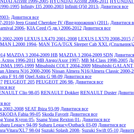
DAI Accent 1999-2005
HYUNDAI Accent 2006-2011
HYUNDAI A
 1990-1995
Infinity I35 2000-2003
Infiniti Q50 2013-
Дивитися все
2003-
Дивитися все
7-2016)
Jeep Grand Cherokee IV (Внедорожник) (2011-
Дивитися в
arnival 2006-
KIA Ceed (5 дв.) 2006-2012
Дивитися все
 2002-2009
LEXUS LX470 2001-2008
LEXUS LX570 2008-2015
MAN L2000 1994-
MAN TGA/TGX Sleeper Cab XXL (Спальник)2
014
MAZDA 3 2004-2009 HB
MAZDA 3 2004-2009 SDN
Дивитися
Actros 1996-2011
MB Atego/Axor 1997-
MB M-Class 1998-2005
Ди
RISMA 1995-1999
Mitsubishi COLT 2004-2009
Mitsubishi GALANT 
san Almera N16 2000-2006
Nissan Almera N16/Almera Classic 2000-
stra F 91-98
Opel Astra G 98-09
Дивитися все
7
PEUGEOT 205
PEUGEOT 206 98-
Дивитися все
ися все
ENAULT Clio 98-05
RENAULT Dokker
RENAULT Duster
Дивити
я все
a 2002-2008
SEAT Ibiza 93-99
Дивитися все
SKODA Fabia 99-05
Skoda Favorit
Дивитися все
ng Yong Kyron 05-
Ssang Yong Rexton 01-
Дивитися все
ubaru Legacy 94-99
Subaru Legacy/Outback 03-09
Дивитися все
ara/Vitara/XL7 98-04
Suzuki Splash 2008-
Suzuki Swift 05-10
Дивити