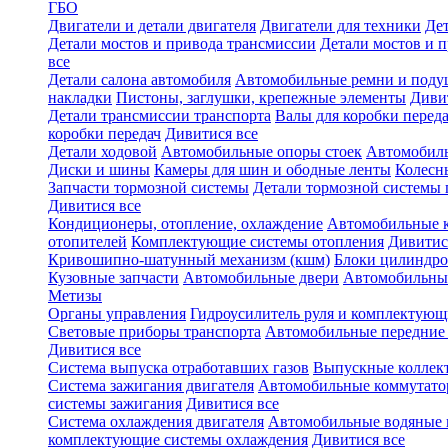
ГБО
Двигатели и детали двигателя
Двигатели для техники
Дет
Детали мостов и привода трансмиссии
Детали мостов и 
все
Детали салона автомобиля
Автомобильные ремни и поду
накладки
Пистоны, заглушки, крепежные элементы
Диви
Детали трансмиссии транспорта
Валы для коробки переда
коробки передач
Дивитися все
Детали ходовой
Автомобильные опоры стоек
Автомобил
Диски и шины
Камеры для шин и ободные ленты
Колесн
Запчасти тормозной системы
Детали тормозной системы 
Дивитися все
Кондиционеры, отопление, охлаждение
Автомобильные 
отопителей
Комплектующие системы отопления
Дивитис
Кривошипно-шатунный механизм (кшм)
Блоки цилиндро
Кузовные запчасти
Автомобильные двери
Автомобильны
Метизы
Органы управления
Гидроусилитель руля и комплектующ
Световые приборы транспорта
Автомобильные передние
Дивитися все
Система выпуска отработавших газов
Выпускные коллек
Система зажигания двигателя
Автомобильные коммутат
системы зажигания
Дивитися все
Система охлаждения двигателя
Автомобильные водяные 
комплектующие системы охлаждения
Дивитися все