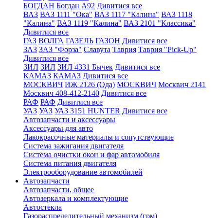
БОГДАН
Богдан А92
Дивитися все
ВАЗ
ВАЗ 1111 "Ока"
ВАЗ 1117 "Калина"
ВАЗ 1118
"Калина"
ВАЗ 1119 "Калина"
ВАЗ 2101 "Классика"
Дивитися все
ГАЗ
ВОЛГА
ГАЗЕЛЬ
ГАЗОН
Дивитися все
ЗАЗ
ЗАЗ "Форза"
Славута
Таврия
Таврия "Pick-Up"
Дивитися все
ЗИЛ
ЗИЛ
ЗИЛ 4331 Бычек
Дивитися все
КАМАЗ
КАМАЗ
Дивитися все
МОСКВИЧ
ИЖ 2126 (Ода)
МОСКВИЧ
Москвич 2141
Москвич 408-412-2140
Дивитися все
РАФ
РАФ
Дивитися все
УАЗ
УАЗ
УАЗ 3151 HUNTER
Дивитися все
Автозапчасти и аксессуары
Аксессуары для авто
Лакокрасочные материалы и сопутствующие
Система зажигания двигателя
Система очистки окон и фар автомобиля
Система питания двигателя
Электрооборудование автомобилей
Автозапчасти
Автозапчасти, общее
Автозеркала и комплектующие
Автостекла
Газораспределительный механизм (грм)