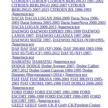
CITROEN
CITROEN
CITROEN BERLINGO 1997-2002
CITROEN BERLINGO 2002-2007
CITROEN
BERLINGO 2007-2015
CITROEN BX 1986-1993
Дивитися все
DACIA
DACIA LOGAN 2004-2009
Dacia Nova 1996-
2003
Dacia Solenza 2003-2005
Dacia SuperNova 2000-2003
DACIA LOGAN 2009-2013
Дивитися все
DAEWOO
DAEWOO ESPERO 1991-1999
DAEWOO
LANOS 1997-
DAEWOO LEGANZA 1997-2004
DAEWOO MATIZ 1997-
DAEWOO NEXIA (N100)1995-
Дивитися все
DAF
DAF
DAF 105 (XF) 2006-
DAF 200/400 1983-1996
DAF 65/75/85 (CF) 1993-2012
DAF 95 (XF) 1987-
Дивитися все
DAIHATSU
DAIHATSU
Дивитися все
DODGE
DODGE
Dodge Avenger 2007-
Dodge Caliber
2007-2012
Dodge Grand Caravan 1984-1995
Dodge
Durango (Внедорожник) (2014-)
Дивитися все
FIAT
FIAT
FIAT BRAVA 1996-2001
FIAT BRAVO 1995-
2001
FIAT CROMA 1985-1996
FIAT DOBLO 2000-2005
Дивитися все
FORD
FORD
FORD ESCORT 1981-1986
FORD
ESCORT 1986-1990
FORD ESCORT 1990-1995
FORD
ESCORT 1995-
Дивитися все
GEELY
GEELY
Geely CK II
Geely CK/Freedom Cruiser