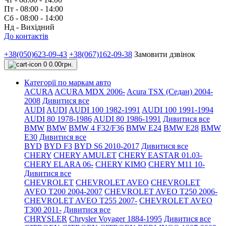
Пт - 08:00 - 14:00
Сб - 08:00 - 14:00
Нд - Вихідний
До контактів
+38(050)623-09-43
+38(067)162-09-38
Замовити дзвінок
0
0.00грн.
Категорії по маркам авто
ACURA
ACURA MDX 2006-
Acura TSX (Седан) 2004-
2008
Дивитися все
AUDI
AUDI
AUDI 100 1982-1991
AUDI 100 1991-1994
AUDI 80 1978-1986
AUDI 80 1986-1991
Дивитися все
BMW
BMW
BMW 4 F32/F36
BMW E24
BMW E28
BMW
E30
Дивитися все
BYD
BYD F3
BYD S6 2010-2017
Дивитися все
CHERY
CHERY AMULET
CHERY EASTAR 01.03-
CHERY ELARA 06-
CHERY KIMO
CHERY M11 10-
Дивитися все
CHEVROLET
CHEVROLET AVEO
CHEVROLET
AVEO Т200 2004-2007
CHEVROLET AVEO Т250 2006-
CHEVROLET AVEO Т255 2007-
CHEVROLET AVEO
Т300 2011-
Дивитися все
CHRYSLER
Chrysler Voyager 1884-1995
Дивитися все