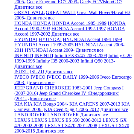
2005-
Geely Emgrand EC7 2009-
Geely FC/Vision/GC7
Дивитися все
GREAT WALL
GREAT WALL
Great Wall Hover/Haval H3
2005-
Дивитися все
HONDA
HONDA
HONDA Accord 1985-1989
HONDA
Accord 1990-1993
HONDA Accord 1992-1997
HONDA
Accord 1997-2002
Дивитися все
HYUNDAI
HYUNDAI
HYUNDAI Accent 1994-1999
HYUNDAI Accent 1999-2005
HYUNDAI Accent 2006-
2011
HYUNDAI Accent 2009-
Дивитися все
INFINITI
INFINITI
Infiniti FX35/45 2003-2009
Infinity G20
1990-1995
Infinity I35 2000-2003
Infiniti Q50 2013-
Дивитися все
ISUZU
ISUZU
Дивитися все
IVECO
IVECO
IVECO DAILY 1999-2006
Iveco Eurocargo
2003-
Дивитися все
JEEP
GRAND CHEROKEE 1983-2001
Jeep Compass I
(2007-2016)
Jeep Grand Cherokee IV (Внедорожник)
(2011-
Дивитися все
KIA
KIA
KIA Bongo 2004-
KIA CARENS 2007-2013
KIA
Carnival 2006-
KIA Ceed (5 дв.) 2006-2012
Дивитися все
LAND ROVER
LAND ROVER
Дивитися все
LEXUS
LEXUS
LEXUS ES 350 2006-2012
LEXUS GX
470 2002-2009
LEXUS LX470 2001-2008
LEXUS LX570
2008-2015
Дивитися все