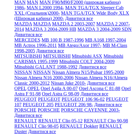
MAN
MAN
MAN F90/M90/F2000 (широкая кабина)
1986-
MAN L2000 1994-
MAN TGA/TGX Sleeper Cab
XXL (Спальник)2000-
MAN TGA/TGX Wide Body XLX
(Широкая кабина) 2000-
Дивитися все
MAZDA
MAZDA
MAZDA 2 2003-2007
MAZDA 2 2007-
2014
MAZDA 3 2004-2009 HB
MAZDA 3 2004-2009 SDN
Дивитися все
MERCEDES
MB 100 B 1987-1996
MB A168 1997-2004
MB Actros 1996-2011
MB Atego/Axor 1997-
MB M-Class
1998-2005
Дивитися все
MITSUBISHI
MITSUBISHI
Mitsubishi ASX
Mitsubishi
CARISMA 1995-1999
Mitsubishi COLT 2004-2009
Mitsubishi GALANT 1988-1992
Дивитися все
NISSAN
NISSAN
Nissan Almera N15/Pulsar 1995-2000
Nissan Almera N16 2000-2006
Nissan Almera N16/Almera
Classic 2000-2012
Nissan Juke 2010-
Дивитися все
OPEL
OPEL
Opel Agila A 00-07
Opel Ascona C 81-88
Opel
Astra F 91-98
Opel Astra G 98-09
Дивитися все
PEUGEOT
PEUGEOT
PEUGEOT 106 96-02
PEUGEOT
107
PEUGEOT 205
PEUGEOT 206 98-
Дивитися все
PORSCHE
PORSCHE
PORSCHE CAYENNE 2003-
Дивитися все
RENAULT
RENAULT Clio 05-12
RENAULT Clio 90-98
RENAULT Clio 98-05
RENAULT Dokker
RENAULT
Duster
Дивитися все