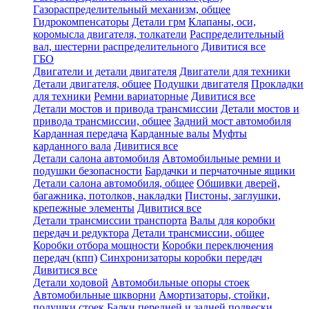
Газораспределительный механизм, общее
Гидрокомпенсаторы
Детали грм
Клапаны, оси,
коромысла двигателя, толкатели
Распределительный
вал, шестерни распределительного
Дивитися все
ГБО
Двигатели и детали двигателя
Двигатели для техники
Детали двигателя, общее
Подушки двигателя
Прокладки
для техники
Ремни вариаторные
Дивитися все
Детали мостов и привода трансмиссии
Детали мостов и
привода трансмиссии, общее
Задний мост автомобиля
Карданная передача
Карданные валы
Муфты
карданного вала
Дивитися все
Детали салона автомобиля
Автомобильные ремни и
подушки безопасности
Бардачки и перчаточные ящики
Детали салона автомобиля, общее
Обшивки дверей,
багажника, потолков, накладки
Пистоны, заглушки,
крепежные элементы
Дивитися все
Детали трансмиссии транспорта
Валы для коробки
передач и редуктора
Детали трансмиссии, общее
Коробки отбора мощности
Коробки переключения
передач (кпп)
Синхронизаторы коробки передач
Дивитися все
Детали ходовой
Автомобильные опоры стоек
Автомобильные шкворни
Амортизаторы, стойки,
подушки стоек
Балки передней и задней подвески