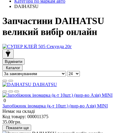
Категорії по маркам авто
DAIHATSU
Запчастини DAIHATSU
великий вибір онлайн
Відмінити
Каталог
DAIHATSU
0
Запобіжник іномарка (к-т 10шт.) (вир-во Азія) MINI
Немає на складі
Код товару:
000011375
35.00грн.
Показати ще