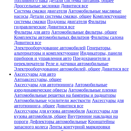
топливного бака
Детали системы питания, общее
Дроссельные заслонки
Дивитися все
Система смазки двигателя
Автомобильные масляные
насосы
Детали системы смазки, общее
Комплектующие
системы смазки
Поддоны двигателя
Фильтры
гидравлические
Дивитися все
Фильтры для авто
Автомобильные фильтры, общее
Комплекты автомобильных фильтров
Фильтры салона
Дивитися все
Электрооборудование автомобилей
Генераторы,
альтернаторы и комплектующие
Индикаторы, панели
приборов и управления авто
Предохранители и
переключатели
Реле и датчики автомобильные
Электрооборудование автомобилей, общее
Дивитися все
Аксессуары для авто
Автоаксессуары, общее
Аксессуары для автотюнинга
Автомобильные
аэродинамические обвесы
Автомобильные пленки
Автомобильные решетки на бамперы и радиаторы
Автомобильные усилители жесткости
Аксессуары для
автотюнинга, общее
Дивитися все
Аксессуары для кузова автомобиля
Аксессуары для
кузова автомобиля, общее
Внутренние накладки на
пороги
Дефлекторы автомобильные
Кронштейны
запасного колеса
Ленты контурной маркировки