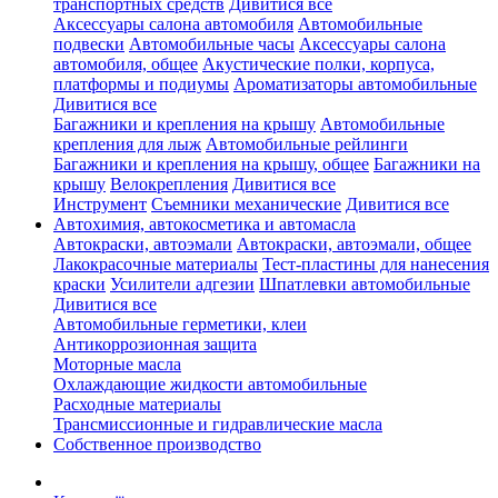
транспортных средств
Дивитися все
Аксессуары салона автомобиля
Автомобильные
подвески
Автомобильные часы
Аксессуары салона
автомобиля, общее
Акустические полки, корпуса,
платформы и подиумы
Ароматизаторы автомобильные
Дивитися все
Багажники и крепления на крышу
Автомобильные
крепления для лыж
Автомобильные рейлинги
Багажники и крепления на крышу, общее
Багажники на
крышу
Велокрепления
Дивитися все
Инструмент
Съемники механические
Дивитися все
Автохимия, автокосметика и автомасла
Автокраски, автоэмали
Автокраски, автоэмали, общее
Лакокрасочные материалы
Тест-пластины для нанесения
краски
Усилители адгезии
Шпатлевки автомобильные
Дивитися все
Автомобильные герметики, клеи
Антикоррозионная защита
Моторные масла
Охлаждающие жидкости автомобильные
Расходные материалы
Трансмиссионные и гидравлические масла
Собственное производство