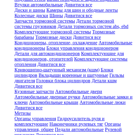
Втулки автомобильные
Дивитися все
Диски и шины
Камеры для шин и ободные ленты
Колесные диски
Шины
Дивитися все
Запчасти тормозной системы
Детали тормозной
системы грузовиков
Детали тормозных систем abs, ebd
Комплектующие тормозной системы
Тормозные
барабаны
Тормозные диски
Дивитися все
Кондиционеры, отопление, охлаждение
Автомобильные
кондиционеры
Блоки управления кондиционером
Детали для автокондиционеров
Комплектующие для
кондиционеров, отопителей
Комплектующие системы
отопления
Дивитися все
Кривошипно-шатунный механизм (кшм)
Блоки
цилиндров
Вкладыши коренные и шатунные
Гильзы
двигателя
Головки блока цилиндров
Детали кшм
Дивитися все
Кузовные запчасти
Автомобильные двери
Автомобильные дверные ручки
Автомобильные замки и
ключи
Автомобильные крыши
Автомобильные люки
Дивитися все
Метизы
Органы управления
Гидроусилитель руля и
комплектующие
Наконечники рулевых тяг
Органы
управления, общее
Педали автомобильные
Рулевой
механизм
Дивитися все