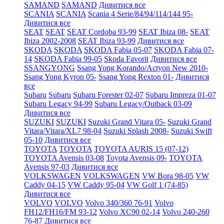
SAMAND
SAMAND
Дивитися все
SCANIA
SCANIA
Scania 4 Serie/84/94/114/144 95-
Дивитися все
SEAT
SEAT
SEAT Cordoba 93-99
SEAT Ibiza 08-
SEAT
Ibiza 2002-2008
SEAT Ibiza 93-99
Дивитися все
SKODA
SKODA
SKODA Fabia 05-07
SKODA Fabia 07-
14
SKODA Fabia 99-05
Skoda Favorit
Дивитися все
SSANGYONG
Ssang Yong Korando/Actyon New 2010-
Ssang Yong Kyron 05-
Ssang Yong Rexton 01-
Дивитися
все
Subaru
Subaru
Subaru Forester 02-07
Subaru Impreza 01-07
Subaru Legacy 94-99
Subaru Legacy/Outback 03-09
Дивитися все
SUZUKI
SUZUKI
Suzuki Grand Vitara 05-
Suzuki Grand
Vitara/Vitara/XL7 98-04
Suzuki Splash 2008-
Suzuki Swift
05-10
Дивитися все
TOYOTA
TOYOTA
TOYOTA AURIS 15 (07-12)
TOYOTA Avensis 03-08
Toyota Avensis 09-
TOYOTA
Avensis 97-03
Дивитися все
VOLKSWAGEN
VOLKSWAGEN
VW Bora 98-05
VW
Caddy 04-15
VW Caddy 95-04
VW Golf 1 (74-85)
Дивитися все
VOLVO
VOLVO
Volvo 340/360 76-91
Volvo
FH12/FH16/FM 93-12
Volvo XC90 02-14
Volvo 240-260
76-87
Дивитися все