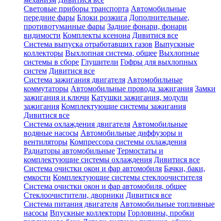
Световые приборы транспорта
Автомобильные
передние фары
Блоки розжига
Дополнительные,
противотуманные фары
Задние фонари, фонари
видимости
Комплекты ксенона
Дивитися все
Система выпуска отработавших газов
Выпускные
коллекторы
Выхлопная система, общее
Выхлопные
системы в сборе
Глушители
Гофры для выхлопных
систем
Дивитися все
Система зажигания двигателя
Автомобильные
коммутаторы
Автомобильные провода зажигания
Замки
зажигания и ключи
Катушки зажигания, модули
зажигания
Комплектующие системы зажигания
Дивитися все
Система охлаждения двигателя
Автомобильные
водяные насосы
Автомобильные диффузоры и
вентиляторы
Компрессора системы охлаждения
Радиаторы автомобильные
Термостаты и
комплектующие системы охлаждения
Дивитися все
Система очистки окон и фар автомобиля
Бачки, баки,
емкости
Комплектующие системы стеклоочистителя
Система очистки окон и фар автомобиля, общее
Стеклоочистители, дворники
Дивитися все
Система питания двигателя
Автомобильные топливные
насосы
Впускные коллекторы
Горловины, пробки