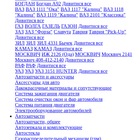
БОГДАН
Богдан А92
Дивитися все
ВАЗ
ВАЗ 1111 "Ока"
ВАЗ 1117 "Калина"
ВАЗ 1118
"Калина"
ВАЗ 1119 "Калина"
ВАЗ 2101 "Классика"
Дивитися все
ГАЗ
ВОЛГА
ГАЗЕЛЬ
ГАЗОН
Дивитися все
ЗАЗ
ЗАЗ "Форза"
Славута
Таврия
Таврия "Pick-Up"
Дивитися все
ЗИЛ
ЗИЛ
ЗИЛ 4331 Бычек
Дивитися все
КАМАЗ
КАМАЗ
Дивитися все
МОСКВИЧ
ИЖ 2126 (Ода)
МОСКВИЧ
Москвич 2141
Москвич 408-412-2140
Дивитися все
РАФ
РАФ
Дивитися все
УАЗ
УАЗ
УАЗ 3151 HUNTER
Дивитися все
Автозапчасти и аксессуары
Аксессуары для авто
Лакокрасочные материалы и сопутствующие
Система зажигания двигателя
Система очистки окон и фар автомобиля
Система питания двигателя
Электрооборудование автомобилей
Автозапчасти
Автозапчасти, общее
Автозеркала и комплектующие
Автостекла
Газораспределительный механизм (грм)