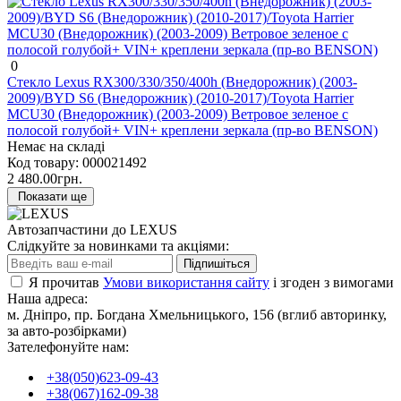
0
Стекло Lexus RX300/330/350/400h (Внедорожник) (2003-
2009)/BYD S6 (Внедорожник) (2010-2017)/Toyota Harrier
MCU30 (Внедорожник) (2003-2009) Ветровое зеленое с
полосой голубой+ VIN+ креплени зеркала (пр-во BENSON)
Немає на складі
Код товару:
000021492
2 480.00грн.
Показати ще
Автозапчастини до LEXUS
Слідкуйте за новинками та акціями:
Підпишіться
Я прочитав
Умови використання сайту
і згоден з вимогами
Наша адреса:
м. Дніпро, пр. Богдана Хмельницького, 156 (вглиб авторинку,
за авто-розбірками)
Зателефонуйте нам:
+38(050)623-09-43
+38(067)162-09-38