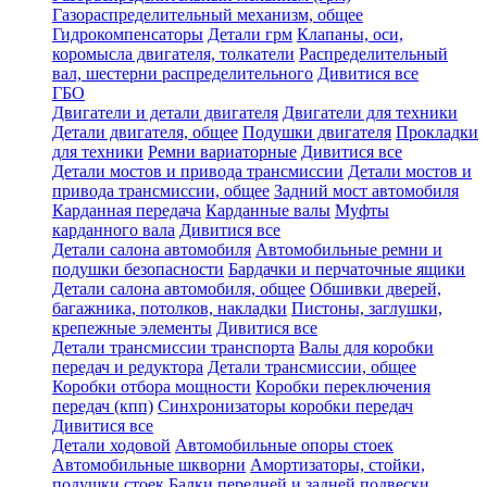
Газораспределительный механизм, общее
Гидрокомпенсаторы
Детали грм
Клапаны, оси,
коромысла двигателя, толкатели
Распределительный
вал, шестерни распределительного
Дивитися все
ГБО
Двигатели и детали двигателя
Двигатели для техники
Детали двигателя, общее
Подушки двигателя
Прокладки
для техники
Ремни вариаторные
Дивитися все
Детали мостов и привода трансмиссии
Детали мостов и
привода трансмиссии, общее
Задний мост автомобиля
Карданная передача
Карданные валы
Муфты
карданного вала
Дивитися все
Детали салона автомобиля
Автомобильные ремни и
подушки безопасности
Бардачки и перчаточные ящики
Детали салона автомобиля, общее
Обшивки дверей,
багажника, потолков, накладки
Пистоны, заглушки,
крепежные элементы
Дивитися все
Детали трансмиссии транспорта
Валы для коробки
передач и редуктора
Детали трансмиссии, общее
Коробки отбора мощности
Коробки переключения
передач (кпп)
Синхронизаторы коробки передач
Дивитися все
Детали ходовой
Автомобильные опоры стоек
Автомобильные шкворни
Амортизаторы, стойки,
подушки стоек
Балки передней и задней подвески