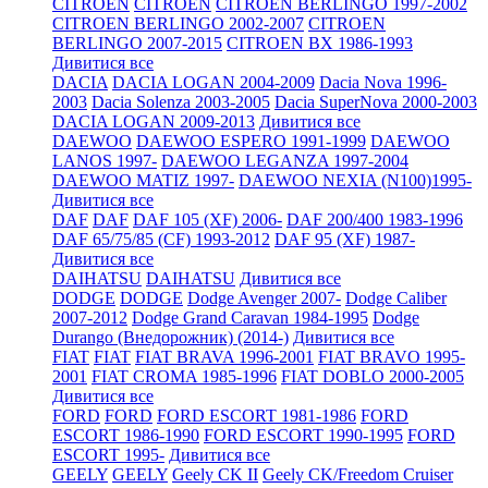
CITROEN
CITROEN
CITROEN BERLINGO 1997-2002
CITROEN BERLINGO 2002-2007
CITROEN
BERLINGO 2007-2015
CITROEN BX 1986-1993
Дивитися все
DACIA
DACIA LOGAN 2004-2009
Dacia Nova 1996-
2003
Dacia Solenza 2003-2005
Dacia SuperNova 2000-2003
DACIA LOGAN 2009-2013
Дивитися все
DAEWOO
DAEWOO ESPERO 1991-1999
DAEWOO
LANOS 1997-
DAEWOO LEGANZA 1997-2004
DAEWOO MATIZ 1997-
DAEWOO NEXIA (N100)1995-
Дивитися все
DAF
DAF
DAF 105 (XF) 2006-
DAF 200/400 1983-1996
DAF 65/75/85 (CF) 1993-2012
DAF 95 (XF) 1987-
Дивитися все
DAIHATSU
DAIHATSU
Дивитися все
DODGE
DODGE
Dodge Avenger 2007-
Dodge Caliber
2007-2012
Dodge Grand Caravan 1984-1995
Dodge
Durango (Внедорожник) (2014-)
Дивитися все
FIAT
FIAT
FIAT BRAVA 1996-2001
FIAT BRAVO 1995-
2001
FIAT CROMA 1985-1996
FIAT DOBLO 2000-2005
Дивитися все
FORD
FORD
FORD ESCORT 1981-1986
FORD
ESCORT 1986-1990
FORD ESCORT 1990-1995
FORD
ESCORT 1995-
Дивитися все
GEELY
GEELY
Geely CK II
Geely CK/Freedom Cruiser