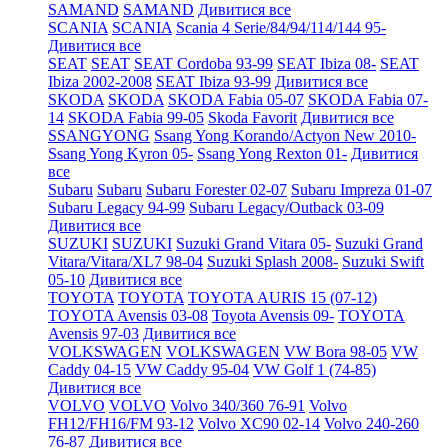
SAMAND
SAMAND
Дивитися все
SCANIA
SCANIA
Scania 4 Serie/84/94/114/144 95-
Дивитися все
SEAT
SEAT
SEAT Cordoba 93-99
SEAT Ibiza 08-
SEAT
Ibiza 2002-2008
SEAT Ibiza 93-99
Дивитися все
SKODA
SKODA
SKODA Fabia 05-07
SKODA Fabia 07-
14
SKODA Fabia 99-05
Skoda Favorit
Дивитися все
SSANGYONG
Ssang Yong Korando/Actyon New 2010-
Ssang Yong Kyron 05-
Ssang Yong Rexton 01-
Дивитися
все
Subaru
Subaru
Subaru Forester 02-07
Subaru Impreza 01-07
Subaru Legacy 94-99
Subaru Legacy/Outback 03-09
Дивитися все
SUZUKI
SUZUKI
Suzuki Grand Vitara 05-
Suzuki Grand
Vitara/Vitara/XL7 98-04
Suzuki Splash 2008-
Suzuki Swift
05-10
Дивитися все
TOYOTA
TOYOTA
TOYOTA AURIS 15 (07-12)
TOYOTA Avensis 03-08
Toyota Avensis 09-
TOYOTA
Avensis 97-03
Дивитися все
VOLKSWAGEN
VOLKSWAGEN
VW Bora 98-05
VW
Caddy 04-15
VW Caddy 95-04
VW Golf 1 (74-85)
Дивитися все
VOLVO
VOLVO
Volvo 340/360 76-91
Volvo
FH12/FH16/FM 93-12
Volvo XC90 02-14
Volvo 240-260
76-87
Дивитися все