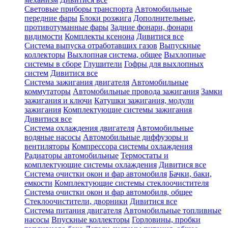
Световые приборы транспорта
Автомобильные
передние фары
Блоки розжига
Дополнительные,
противотуманные фары
Задние фонари, фонари
видимости
Комплекты ксенона
Дивитися все
Система выпуска отработавших газов
Выпускные
коллекторы
Выхлопная система, общее
Выхлопные
системы в сборе
Глушители
Гофры для выхлопных
систем
Дивитися все
Система зажигания двигателя
Автомобильные
коммутаторы
Автомобильные провода зажигания
Замки
зажигания и ключи
Катушки зажигания, модули
зажигания
Комплектующие системы зажигания
Дивитися все
Система охлаждения двигателя
Автомобильные
водяные насосы
Автомобильные диффузоры и
вентиляторы
Компрессора системы охлаждения
Радиаторы автомобильные
Термостаты и
комплектующие системы охлаждения
Дивитися все
Система очистки окон и фар автомобиля
Бачки, баки,
емкости
Комплектующие системы стеклоочистителя
Система очистки окон и фар автомобиля, общее
Стеклоочистители, дворники
Дивитися все
Система питания двигателя
Автомобильные топливные
насосы
Впускные коллекторы
Горловины, пробки