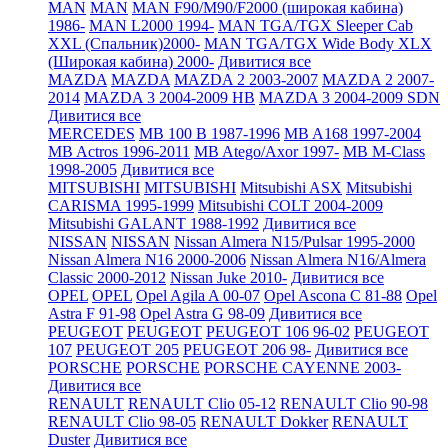
MAN
MAN
MAN F90/M90/F2000 (широкая кабина)
1986-
MAN L2000 1994-
MAN TGA/TGX Sleeper Cab
XXL (Спальник)2000-
MAN TGA/TGX Wide Body XLX
(Широкая кабина) 2000-
Дивитися все
MAZDA
MAZDA
MAZDA 2 2003-2007
MAZDA 2 2007-
2014
MAZDA 3 2004-2009 HB
MAZDA 3 2004-2009 SDN
Дивитися все
MERCEDES
MB 100 B 1987-1996
MB A168 1997-2004
MB Actros 1996-2011
MB Atego/Axor 1997-
MB M-Class
1998-2005
Дивитися все
MITSUBISHI
MITSUBISHI
Mitsubishi ASX
Mitsubishi
CARISMA 1995-1999
Mitsubishi COLT 2004-2009
Mitsubishi GALANT 1988-1992
Дивитися все
NISSAN
NISSAN
Nissan Almera N15/Pulsar 1995-2000
Nissan Almera N16 2000-2006
Nissan Almera N16/Almera
Classic 2000-2012
Nissan Juke 2010-
Дивитися все
OPEL
OPEL
Opel Agila A 00-07
Opel Ascona C 81-88
Opel
Astra F 91-98
Opel Astra G 98-09
Дивитися все
PEUGEOT
PEUGEOT
PEUGEOT 106 96-02
PEUGEOT
107
PEUGEOT 205
PEUGEOT 206 98-
Дивитися все
PORSCHE
PORSCHE
PORSCHE CAYENNE 2003-
Дивитися все
RENAULT
RENAULT Clio 05-12
RENAULT Clio 90-98
RENAULT Clio 98-05
RENAULT Dokker
RENAULT
Duster
Дивитися все