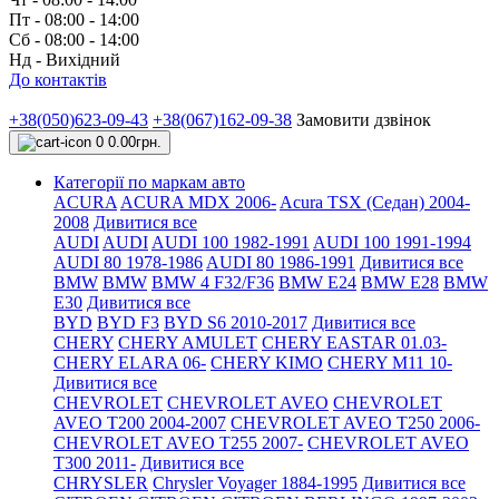
Пт - 08:00 - 14:00
Сб - 08:00 - 14:00
Нд - Вихідний
До контактів
+38(050)623-09-43
+38(067)162-09-38
Замовити дзвінок
0
0.00грн.
Категорії по маркам авто
ACURA
ACURA MDX 2006-
Acura TSX (Седан) 2004-
2008
Дивитися все
AUDI
AUDI
AUDI 100 1982-1991
AUDI 100 1991-1994
AUDI 80 1978-1986
AUDI 80 1986-1991
Дивитися все
BMW
BMW
BMW 4 F32/F36
BMW E24
BMW E28
BMW
E30
Дивитися все
BYD
BYD F3
BYD S6 2010-2017
Дивитися все
CHERY
CHERY AMULET
CHERY EASTAR 01.03-
CHERY ELARA 06-
CHERY KIMO
CHERY M11 10-
Дивитися все
CHEVROLET
CHEVROLET AVEO
CHEVROLET
AVEO Т200 2004-2007
CHEVROLET AVEO Т250 2006-
CHEVROLET AVEO Т255 2007-
CHEVROLET AVEO
Т300 2011-
Дивитися все
CHRYSLER
Chrysler Voyager 1884-1995
Дивитися все