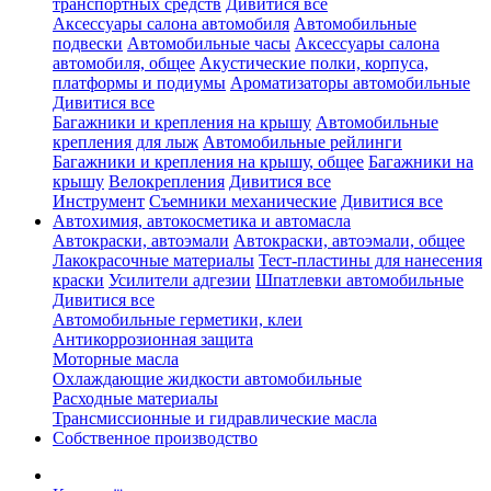
транспортных средств
Дивитися все
Аксессуары салона автомобиля
Автомобильные
подвески
Автомобильные часы
Аксессуары салона
автомобиля, общее
Акустические полки, корпуса,
платформы и подиумы
Ароматизаторы автомобильные
Дивитися все
Багажники и крепления на крышу
Автомобильные
крепления для лыж
Автомобильные рейлинги
Багажники и крепления на крышу, общее
Багажники на
крышу
Велокрепления
Дивитися все
Инструмент
Съемники механические
Дивитися все
Автохимия, автокосметика и автомасла
Автокраски, автоэмали
Автокраски, автоэмали, общее
Лакокрасочные материалы
Тест-пластины для нанесения
краски
Усилители адгезии
Шпатлевки автомобильные
Дивитися все
Автомобильные герметики, клеи
Антикоррозионная защита
Моторные масла
Охлаждающие жидкости автомобильные
Расходные материалы
Трансмиссионные и гидравлические масла
Собственное производство