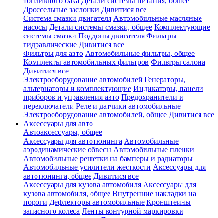
топливного бака
Детали системы питания, общее
Дроссельные заслонки
Дивитися все
Система смазки двигателя
Автомобильные масляные
насосы
Детали системы смазки, общее
Комплектующие
системы смазки
Поддоны двигателя
Фильтры
гидравлические
Дивитися все
Фильтры для авто
Автомобильные фильтры, общее
Комплекты автомобильных фильтров
Фильтры салона
Дивитися все
Электрооборудование автомобилей
Генераторы,
альтернаторы и комплектующие
Индикаторы, панели
приборов и управления авто
Предохранители и
переключатели
Реле и датчики автомобильные
Электрооборудование автомобилей, общее
Дивитися все
Аксессуары для авто
Автоаксессуары, общее
Аксессуары для автотюнинга
Автомобильные
аэродинамические обвесы
Автомобильные пленки
Автомобильные решетки на бамперы и радиаторы
Автомобильные усилители жесткости
Аксессуары для
автотюнинга, общее
Дивитися все
Аксессуары для кузова автомобиля
Аксессуары для
кузова автомобиля, общее
Внутренние накладки на
пороги
Дефлекторы автомобильные
Кронштейны
запасного колеса
Ленты контурной маркировки