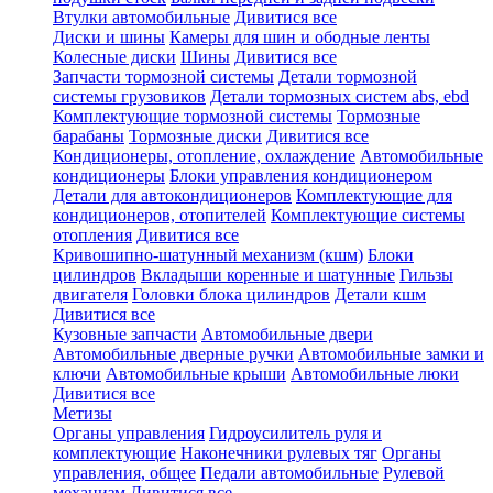
Втулки автомобильные
Дивитися все
Диски и шины
Камеры для шин и ободные ленты
Колесные диски
Шины
Дивитися все
Запчасти тормозной системы
Детали тормозной
системы грузовиков
Детали тормозных систем abs, ebd
Комплектующие тормозной системы
Тормозные
барабаны
Тормозные диски
Дивитися все
Кондиционеры, отопление, охлаждение
Автомобильные
кондиционеры
Блоки управления кондиционером
Детали для автокондиционеров
Комплектующие для
кондиционеров, отопителей
Комплектующие системы
отопления
Дивитися все
Кривошипно-шатунный механизм (кшм)
Блоки
цилиндров
Вкладыши коренные и шатунные
Гильзы
двигателя
Головки блока цилиндров
Детали кшм
Дивитися все
Кузовные запчасти
Автомобильные двери
Автомобильные дверные ручки
Автомобильные замки и
ключи
Автомобильные крыши
Автомобильные люки
Дивитися все
Метизы
Органы управления
Гидроусилитель руля и
комплектующие
Наконечники рулевых тяг
Органы
управления, общее
Педали автомобильные
Рулевой
механизм
Дивитися все