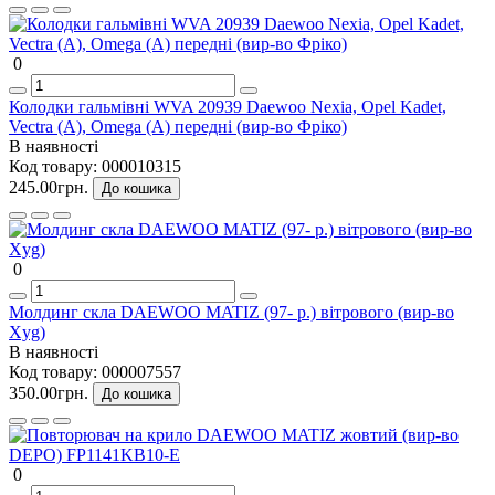
0
Колодки гальмівні WVA 20939 Daewoo Nexia, Opel Kadet,
Vectra (A), Omega (A) передні (вир-во Фріко)
В наявності
Код товару:
000010315
245.00грн.
До кошика
0
Молдинг скла DAEWOO MATIZ (97- р.) вітрового (вир-во
Xyg)
В наявності
Код товару:
000007557
350.00грн.
До кошика
0