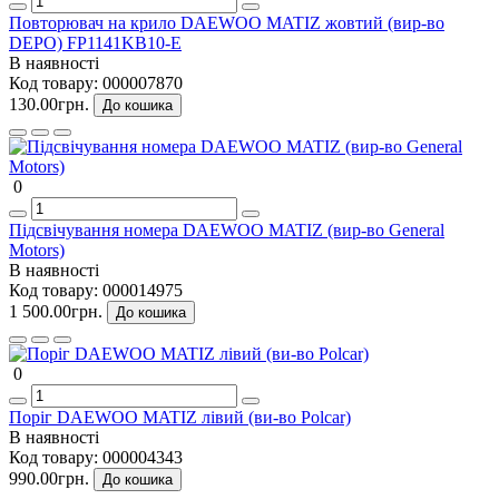
Повторювач на крило DAEWOO MATIZ жовтий (вир-во
DEPO) FP1141KB10-E
В наявності
Код товару:
000007870
130.00грн.
До кошика
0
Підсвічування номера DAEWOO MATIZ (вир-во General
Motors)
В наявності
Код товару:
000014975
1 500.00грн.
До кошика
0
Поріг DAEWOO MATIZ лівий (ви-во Polcar)
В наявності
Код товару:
000004343
990.00грн.
До кошика