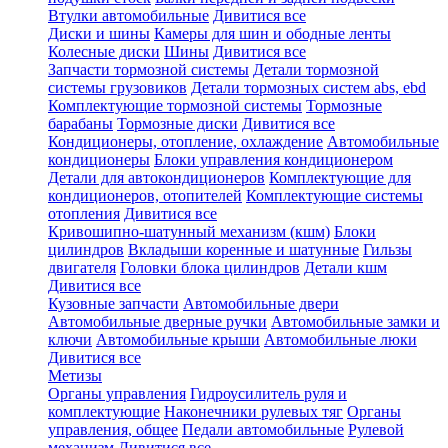
Втулки автомобильные
Дивитися все
Диски и шины
Камеры для шин и ободные ленты
Колесные диски
Шины
Дивитися все
Запчасти тормозной системы
Детали тормозной
системы грузовиков
Детали тормозных систем abs, ebd
Комплектующие тормозной системы
Тормозные
барабаны
Тормозные диски
Дивитися все
Кондиционеры, отопление, охлаждение
Автомобильные
кондиционеры
Блоки управления кондиционером
Детали для автокондиционеров
Комплектующие для
кондиционеров, отопителей
Комплектующие системы
отопления
Дивитися все
Кривошипно-шатунный механизм (кшм)
Блоки
цилиндров
Вкладыши коренные и шатунные
Гильзы
двигателя
Головки блока цилиндров
Детали кшм
Дивитися все
Кузовные запчасти
Автомобильные двери
Автомобильные дверные ручки
Автомобильные замки и
ключи
Автомобильные крыши
Автомобильные люки
Дивитися все
Метизы
Органы управления
Гидроусилитель руля и
комплектующие
Наконечники рулевых тяг
Органы
управления, общее
Педали автомобильные
Рулевой
механизм
Дивитися все