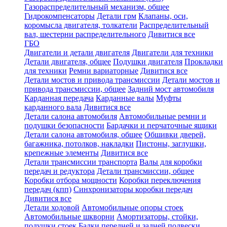
Газораспределительный механизм, общее
Гидрокомпенсаторы
Детали грм
Клапаны, оси,
коромысла двигателя, толкатели
Распределительный
вал, шестерни распределительного
Дивитися все
ГБО
Двигатели и детали двигателя
Двигатели для техники
Детали двигателя, общее
Подушки двигателя
Прокладки
для техники
Ремни вариаторные
Дивитися все
Детали мостов и привода трансмиссии
Детали мостов и
привода трансмиссии, общее
Задний мост автомобиля
Карданная передача
Карданные валы
Муфты
карданного вала
Дивитися все
Детали салона автомобиля
Автомобильные ремни и
подушки безопасности
Бардачки и перчаточные ящики
Детали салона автомобиля, общее
Обшивки дверей,
багажника, потолков, накладки
Пистоны, заглушки,
крепежные элементы
Дивитися все
Детали трансмиссии транспорта
Валы для коробки
передач и редуктора
Детали трансмиссии, общее
Коробки отбора мощности
Коробки переключения
передач (кпп)
Синхронизаторы коробки передач
Дивитися все
Детали ходовой
Автомобильные опоры стоек
Автомобильные шкворни
Амортизаторы, стойки,
подушки стоек
Балки передней и задней подвески