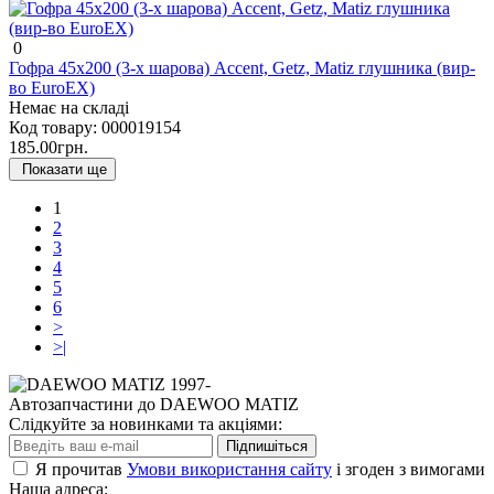
0
Гофра 45х200 (3-х шарова) Accent, Getz, Matiz глушника (вир-
во EuroEX)
Немає на складі
Код товару:
000019154
185.00грн.
Показати ще
1
2
3
4
5
6
>
>|
Автозапчастини до DAEWOO MATIZ
Слідкуйте за новинками та акціями:
Підпишіться
Я прочитав
Умови використання сайту
і згоден з вимогами
Наша адреса: