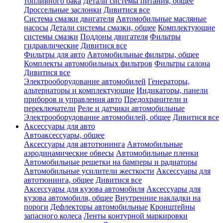
топливного бака
Детали системы питания, общее
Дроссельные заслонки
Дивитися все
Система смазки двигателя
Автомобильные масляные
насосы
Детали системы смазки, общее
Комплектующие
системы смазки
Поддоны двигателя
Фильтры
гидравлические
Дивитися все
Фильтры для авто
Автомобильные фильтры, общее
Комплекты автомобильных фильтров
Фильтры салона
Дивитися все
Электрооборудование автомобилей
Генераторы,
альтернаторы и комплектующие
Индикаторы, панели
приборов и управления авто
Предохранители и
переключатели
Реле и датчики автомобильные
Электрооборудование автомобилей, общее
Дивитися все
Аксессуары для авто
Автоаксессуары, общее
Аксессуары для автотюнинга
Автомобильные
аэродинамические обвесы
Автомобильные пленки
Автомобильные решетки на бамперы и радиаторы
Автомобильные усилители жесткости
Аксессуары для
автотюнинга, общее
Дивитися все
Аксессуары для кузова автомобиля
Аксессуары для
кузова автомобиля, общее
Внутренние накладки на
пороги
Дефлекторы автомобильные
Кронштейны
запасного колеса
Ленты контурной маркировки