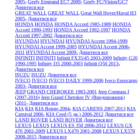
2005-
Geely Emgrand EC7 2009-
Geely FC/Vision/GC7
Дивитися все
GREAT WALL
GREAT WALL
Great Wall Hover/Haval H3
2005-
Дивитися все
HONDA
HONDA
HONDA Accord 1985-1989
HONDA
Accord 1990-1993
HONDA Accord 1992-1997
HONDA
Accord 1997-2002
Дивитися все
HYUNDAI
HYUNDAI
HYUNDAI Accent 1994-1999
HYUNDAI Accent 1999-2005
HYUNDAI Accent 2006-
2011
HYUNDAI Accent 2009-
Дивитися все
INFINITI
INFINITI
Infiniti FX35/45 2003-2009
Infinity G20
1990-1995
Infinity I35 2000-2003
Infiniti Q50 2013-
Дивитися все
ISUZU
ISUZU
Дивитися все
IVECO
IVECO
IVECO DAILY 1999-2006
Iveco Eurocargo
2003-
Дивитися все
JEEP
GRAND CHEROKEE 1983-2001
Jeep Compass I
(2007-2016)
Jeep Grand Cherokee IV (Внедорожник)
(2011-
Дивитися все
KIA
KIA
KIA Bongo 2004-
KIA CARENS 2007-2013
KIA
Carnival 2006-
KIA Ceed (5 дв.) 2006-2012
Дивитися все
LAND ROVER
LAND ROVER
Дивитися все
LEXUS
LEXUS
LEXUS ES 350 2006-2012
LEXUS GX
470 2002-2009
LEXUS LX470 2001-2008
LEXUS LX570
2008-2015
Дивитися все