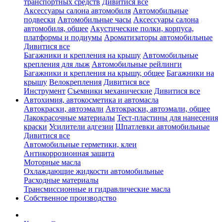
транспортных средств
Дивитися все
Аксессуары салона автомобиля
Автомобильные
подвески
Автомобильные часы
Аксессуары салона
автомобиля, общее
Акустические полки, корпуса,
платформы и подиумы
Ароматизаторы автомобильные
Дивитися все
Багажники и крепления на крышу
Автомобильные
крепления для лыж
Автомобильные рейлинги
Багажники и крепления на крышу, общее
Багажники на
крышу
Велокрепления
Дивитися все
Инструмент
Съемники механические
Дивитися все
Автохимия, автокосметика и автомасла
Автокраски, автоэмали
Автокраски, автоэмали, общее
Лакокрасочные материалы
Тест-пластины для нанесения
краски
Усилители адгезии
Шпатлевки автомобильные
Дивитися все
Автомобильные герметики, клеи
Антикоррозионная защита
Моторные масла
Охлаждающие жидкости автомобильные
Расходные материалы
Трансмиссионные и гидравлические масла
Собственное производство