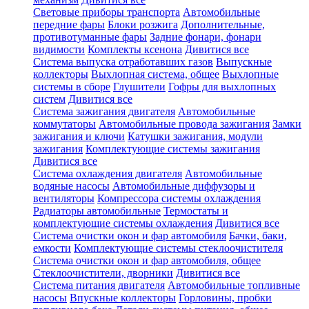
Световые приборы транспорта
Автомобильные
передние фары
Блоки розжига
Дополнительные,
противотуманные фары
Задние фонари, фонари
видимости
Комплекты ксенона
Дивитися все
Система выпуска отработавших газов
Выпускные
коллекторы
Выхлопная система, общее
Выхлопные
системы в сборе
Глушители
Гофры для выхлопных
систем
Дивитися все
Система зажигания двигателя
Автомобильные
коммутаторы
Автомобильные провода зажигания
Замки
зажигания и ключи
Катушки зажигания, модули
зажигания
Комплектующие системы зажигания
Дивитися все
Система охлаждения двигателя
Автомобильные
водяные насосы
Автомобильные диффузоры и
вентиляторы
Компрессора системы охлаждения
Радиаторы автомобильные
Термостаты и
комплектующие системы охлаждения
Дивитися все
Система очистки окон и фар автомобиля
Бачки, баки,
емкости
Комплектующие системы стеклоочистителя
Система очистки окон и фар автомобиля, общее
Стеклоочистители, дворники
Дивитися все
Система питания двигателя
Автомобильные топливные
насосы
Впускные коллекторы
Горловины, пробки