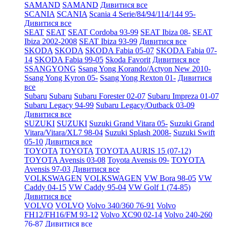
SAMAND
SAMAND
Дивитися все
SCANIA
SCANIA
Scania 4 Serie/84/94/114/144 95-
Дивитися все
SEAT
SEAT
SEAT Cordoba 93-99
SEAT Ibiza 08-
SEAT
Ibiza 2002-2008
SEAT Ibiza 93-99
Дивитися все
SKODA
SKODA
SKODA Fabia 05-07
SKODA Fabia 07-
14
SKODA Fabia 99-05
Skoda Favorit
Дивитися все
SSANGYONG
Ssang Yong Korando/Actyon New 2010-
Ssang Yong Kyron 05-
Ssang Yong Rexton 01-
Дивитися
все
Subaru
Subaru
Subaru Forester 02-07
Subaru Impreza 01-07
Subaru Legacy 94-99
Subaru Legacy/Outback 03-09
Дивитися все
SUZUKI
SUZUKI
Suzuki Grand Vitara 05-
Suzuki Grand
Vitara/Vitara/XL7 98-04
Suzuki Splash 2008-
Suzuki Swift
05-10
Дивитися все
TOYOTA
TOYOTA
TOYOTA AURIS 15 (07-12)
TOYOTA Avensis 03-08
Toyota Avensis 09-
TOYOTA
Avensis 97-03
Дивитися все
VOLKSWAGEN
VOLKSWAGEN
VW Bora 98-05
VW
Caddy 04-15
VW Caddy 95-04
VW Golf 1 (74-85)
Дивитися все
VOLVO
VOLVO
Volvo 340/360 76-91
Volvo
FH12/FH16/FM 93-12
Volvo XC90 02-14
Volvo 240-260
76-87
Дивитися все