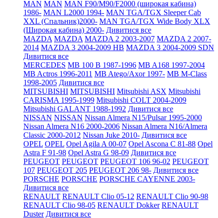
MAN
MAN
MAN F90/M90/F2000 (широкая кабина)
1986-
MAN L2000 1994-
MAN TGA/TGX Sleeper Cab
XXL (Спальник)2000-
MAN TGA/TGX Wide Body XLX
(Широкая кабина) 2000-
Дивитися все
MAZDA
MAZDA
MAZDA 2 2003-2007
MAZDA 2 2007-
2014
MAZDA 3 2004-2009 HB
MAZDA 3 2004-2009 SDN
Дивитися все
MERCEDES
MB 100 B 1987-1996
MB A168 1997-2004
MB Actros 1996-2011
MB Atego/Axor 1997-
MB M-Class
1998-2005
Дивитися все
MITSUBISHI
MITSUBISHI
Mitsubishi ASX
Mitsubishi
CARISMA 1995-1999
Mitsubishi COLT 2004-2009
Mitsubishi GALANT 1988-1992
Дивитися все
NISSAN
NISSAN
Nissan Almera N15/Pulsar 1995-2000
Nissan Almera N16 2000-2006
Nissan Almera N16/Almera
Classic 2000-2012
Nissan Juke 2010-
Дивитися все
OPEL
OPEL
Opel Agila A 00-07
Opel Ascona C 81-88
Opel
Astra F 91-98
Opel Astra G 98-09
Дивитися все
PEUGEOT
PEUGEOT
PEUGEOT 106 96-02
PEUGEOT
107
PEUGEOT 205
PEUGEOT 206 98-
Дивитися все
PORSCHE
PORSCHE
PORSCHE CAYENNE 2003-
Дивитися все
RENAULT
RENAULT Clio 05-12
RENAULT Clio 90-98
RENAULT Clio 98-05
RENAULT Dokker
RENAULT
Duster
Дивитися все