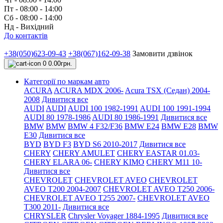
Пт - 08:00 - 14:00
Сб - 08:00 - 14:00
Нд - Вихідний
До контактів
+38(050)623-09-43
+38(067)162-09-38
Замовити дзвінок
0
0.00грн.
Категорії по маркам авто
ACURA
ACURA MDX 2006-
Acura TSX (Седан) 2004-
2008
Дивитися все
AUDI
AUDI
AUDI 100 1982-1991
AUDI 100 1991-1994
AUDI 80 1978-1986
AUDI 80 1986-1991
Дивитися все
BMW
BMW
BMW 4 F32/F36
BMW E24
BMW E28
BMW
E30
Дивитися все
BYD
BYD F3
BYD S6 2010-2017
Дивитися все
CHERY
CHERY AMULET
CHERY EASTAR 01.03-
CHERY ELARA 06-
CHERY KIMO
CHERY M11 10-
Дивитися все
CHEVROLET
CHEVROLET AVEO
CHEVROLET
AVEO Т200 2004-2007
CHEVROLET AVEO Т250 2006-
CHEVROLET AVEO Т255 2007-
CHEVROLET AVEO
Т300 2011-
Дивитися все
CHRYSLER
Chrysler Voyager 1884-1995
Дивитися все