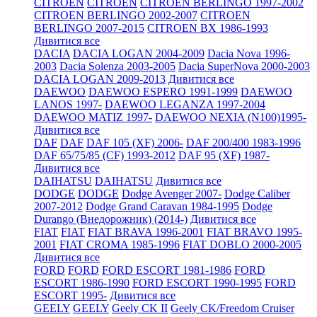
CITROEN
CITROEN
CITROEN BERLINGO 1997-2002
CITROEN BERLINGO 2002-2007
CITROEN
BERLINGO 2007-2015
CITROEN BX 1986-1993
Дивитися все
DACIA
DACIA LOGAN 2004-2009
Dacia Nova 1996-
2003
Dacia Solenza 2003-2005
Dacia SuperNova 2000-2003
DACIA LOGAN 2009-2013
Дивитися все
DAEWOO
DAEWOO ESPERO 1991-1999
DAEWOO
LANOS 1997-
DAEWOO LEGANZA 1997-2004
DAEWOO MATIZ 1997-
DAEWOO NEXIA (N100)1995-
Дивитися все
DAF
DAF
DAF 105 (XF) 2006-
DAF 200/400 1983-1996
DAF 65/75/85 (CF) 1993-2012
DAF 95 (XF) 1987-
Дивитися все
DAIHATSU
DAIHATSU
Дивитися все
DODGE
DODGE
Dodge Avenger 2007-
Dodge Caliber
2007-2012
Dodge Grand Caravan 1984-1995
Dodge
Durango (Внедорожник) (2014-)
Дивитися все
FIAT
FIAT
FIAT BRAVA 1996-2001
FIAT BRAVO 1995-
2001
FIAT CROMA 1985-1996
FIAT DOBLO 2000-2005
Дивитися все
FORD
FORD
FORD ESCORT 1981-1986
FORD
ESCORT 1986-1990
FORD ESCORT 1990-1995
FORD
ESCORT 1995-
Дивитися все
GEELY
GEELY
Geely CK II
Geely CK/Freedom Cruiser