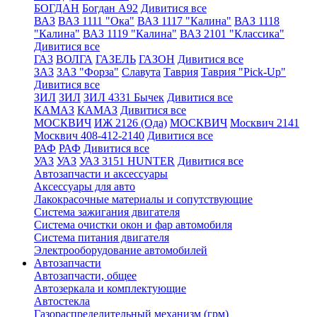
БОГДАН
Богдан А92
Дивитися все
ВАЗ
ВАЗ 1111 "Ока"
ВАЗ 1117 "Калина"
ВАЗ 1118
"Калина"
ВАЗ 1119 "Калина"
ВАЗ 2101 "Классика"
Дивитися все
ГАЗ
ВОЛГА
ГАЗЕЛЬ
ГАЗОН
Дивитися все
ЗАЗ
ЗАЗ "Форза"
Славута
Таврия
Таврия "Pick-Up"
Дивитися все
ЗИЛ
ЗИЛ
ЗИЛ 4331 Бычек
Дивитися все
КАМАЗ
КАМАЗ
Дивитися все
МОСКВИЧ
ИЖ 2126 (Ода)
МОСКВИЧ
Москвич 2141
Москвич 408-412-2140
Дивитися все
РАФ
РАФ
Дивитися все
УАЗ
УАЗ
УАЗ 3151 HUNTER
Дивитися все
Автозапчасти и аксессуары
Аксессуары для авто
Лакокрасочные материалы и сопутствующие
Система зажигания двигателя
Система очистки окон и фар автомобиля
Система питания двигателя
Электрооборудование автомобилей
Автозапчасти
Автозапчасти, общее
Автозеркала и комплектующие
Автостекла
Газораспределительный механизм (грм)