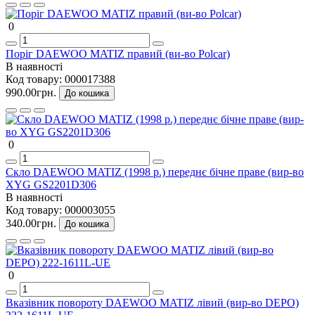
0
Поріг DAEWOO MATIZ правий (ви-во Polcar)
В наявності
Код товару:
000017388
990.00грн.
До кошика
0
Скло DAEWOO MATIZ (1998 р.) переднє бічне праве (вир-во
XYG GS2201D306
В наявності
Код товару:
000003055
340.00грн.
До кошика
0
Вказівник повороту DAEWOO MATIZ лівий (вир-во DEPO)