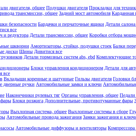
али двигателя, общее
Подушки двигателя
Прокладки для техни
привода трансмиссии, общее
Задний мост автомобиля
Карданная 
шки безопасности
Бардачки и перчаточные ящики
Детали салона
тися все
ч и редуктора
Детали трансмиссии, общее
Коробки отбора мощн
ьные шкворни
Амортизаторы, стойки, подушки стоек
Балки пере
ые диски
Шины
Дивитися все
грузовиков
Детали тормозных систем abs, ebd
Комплектующие т
кондиционеры
Блоки управления кондиционером
Детали для ав
я все
в
Вкладыши коренные и шатунные
Гильзы двигателя
Головки б
е дверные ручки
Автомобильные замки и ключи
Автомобильны
ие
Наконечники рулевых тяг
Органы управления, общее
Педали
 фары
Блоки розжига
Дополнительные, противотуманные фары
торы
Выхлопная система, общее
Выхлопные системы в сборе
Гл
оры
Автомобильные провода зажигания
Замки зажигания и ключ
насосы
Автомобильные диффузоры и вентиляторы
Компрессора