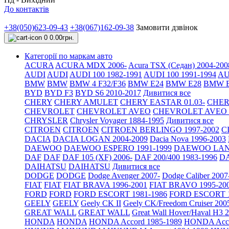
До контактів
+38(050)623-09-43
+38(067)162-09-38
Замовити дзвінок
0
0.00грн.
Категорії по маркам авто
ACURA
ACURA MDX 2006-
Acura TSX (Седан) 2004-200
AUDI
AUDI
AUDI 100 1982-1991
AUDI 100 1991-1994
AU
BMW
BMW
BMW 4 F32/F36
BMW E24
BMW E28
BMW E
BYD
BYD F3
BYD S6 2010-2017
Дивитися все
CHERY
CHERY AMULET
CHERY EASTAR 01.03-
CHER
CHEVROLET
CHEVROLET AVEO
CHEVROLET AVEO Т
CHRYSLER
Chrysler Voyager 1884-1995
Дивитися все
CITROEN
CITROEN
CITROEN BERLINGO 1997-2002
C
DACIA
DACIA LOGAN 2004-2009
Dacia Nova 1996-2003
DAEWOO
DAEWOO ESPERO 1991-1999
DAEWOO LANO
DAF
DAF
DAF 105 (XF) 2006-
DAF 200/400 1983-1996
DA
DAIHATSU
DAIHATSU
Дивитися все
DODGE
DODGE
Dodge Avenger 2007-
Dodge Caliber 2007
FIAT
FIAT
FIAT BRAVA 1996-2001
FIAT BRAVO 1995-20
FORD
FORD
FORD ESCORT 1981-1986
FORD ESCORT 1
GEELY
GEELY
Geely CK II
Geely CK/Freedom Cruiser 200
GREAT WALL
GREAT WALL
Great Wall Hover/Haval H3 
HONDA
HONDA
HONDA Accord 1985-1989
HONDA Acco