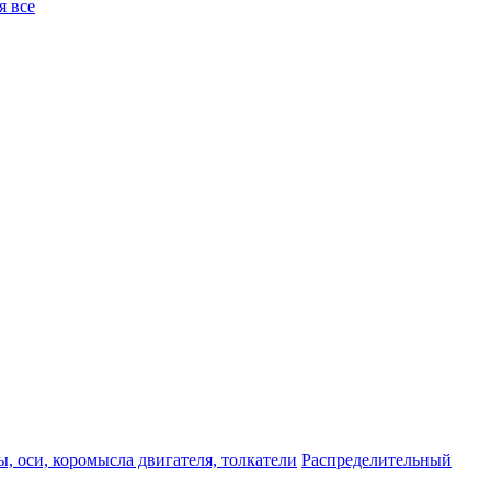
я все
, оси, коромысла двигателя, толкатели
Распределительный