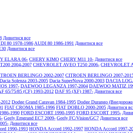
8
Дивитися все
DI 80 1978-1986
AUDI 80 1986-1991
Дивитися все
30
Дивитися все
Y ELARA 06-
CHERY KIMO
CHERY M11 10-
Дивитися все
200 2004-2007
CHEVROLET AVEO Т250 2006-
CHEVROLET AV
ITROEN BERLINGO 2002-2007
CITROEN BERLINGO 2007-201
Dacia Solenza 2003-2005
Dacia SuperNova 2000-2003
DACIA LOGA
S 1997-
DAEWOO LEGANZA 1997-2004
DAEWOO MATIZ 19
F 65/75/85 (CF) 1993-2012
DAF 95 (XF) 1987-
Дивитися все
-2012
Dodge Grand Caravan 1984-1995
Dodge Durango (Внедорожн
01
FIAT CROMA 1985-1996
FIAT DOBLO 2000-2005
Дивитися вс
986-1990
FORD ESCORT 1990-1995
FORD ESCORT 1995-
Диви
5-
Geely Emgrand EC7 2009-
Geely FC/Vision/GC7
Дивитися все
2005-
Дивитися все
rd 1990-1993
HONDA Accord 1992-1997
HONDA Accord 1997-2