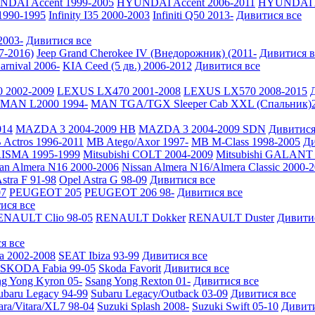
DAI Accent 1999-2005
HYUNDAI Accent 2006-2011
HYUNDAI A
 1990-1995
Infinity I35 2000-2003
Infiniti Q50 2013-
Дивитися все
2003-
Дивитися все
7-2016)
Jeep Grand Cherokee IV (Внедорожник) (2011-
Дивитися в
arnival 2006-
KIA Ceed (5 дв.) 2006-2012
Дивитися все
 2002-2009
LEXUS LX470 2001-2008
LEXUS LX570 2008-2015
MAN L2000 1994-
MAN TGA/TGX Sleeper Cab XXL (Спальник)2
014
MAZDA 3 2004-2009 HB
MAZDA 3 2004-2009 SDN
Дивитися
Actros 1996-2011
MB Atego/Axor 1997-
MB M-Class 1998-2005
Ди
RISMA 1995-1999
Mitsubishi COLT 2004-2009
Mitsubishi GALANT 
san Almera N16 2000-2006
Nissan Almera N16/Almera Classic 2000-
stra F 91-98
Opel Astra G 98-09
Дивитися все
7
PEUGEOT 205
PEUGEOT 206 98-
Дивитися все
ися все
ENAULT Clio 98-05
RENAULT Dokker
RENAULT Duster
Дивити
я все
a 2002-2008
SEAT Ibiza 93-99
Дивитися все
SKODA Fabia 99-05
Skoda Favorit
Дивитися все
ng Yong Kyron 05-
Ssang Yong Rexton 01-
Дивитися все
ubaru Legacy 94-99
Subaru Legacy/Outback 03-09
Дивитися все
ara/Vitara/XL7 98-04
Suzuki Splash 2008-
Suzuki Swift 05-10
Дивити