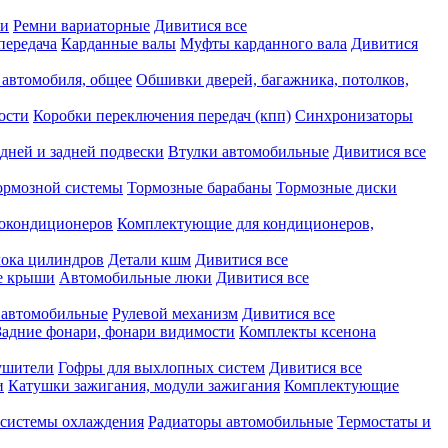
ки
Ремни вариаторные
Дивитися все
передача
Карданные валы
Муфты карданного вала
Дивитися
 автомобиля, общее
Обшивки дверей, багажника, потолков,
ости
Коробки переключения передач (кпп)
Синхронизаторы
дней и задней подвески
Втулки автомобильные
Дивитися все
ормозной системы
Тормозные барабаны
Тормозные диски
токондиционеров
Комплектующие для кондиционеров,
лока цилиндров
Детали кшм
Дивитися все
е крыши
Автомобильные люки
Дивитися все
 автомобильные
Рулевой механизм
Дивитися все
Задние фонари, фонари видимости
Комплекты ксенона
ушители
Гофры для выхлопных систем
Дивитися все
и
Катушки зажигания, модули зажигания
Комплектующие
 системы охлаждения
Радиаторы автомобильные
Термостаты и