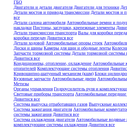
ГБО
Двигатели и детали двигателя
Двигатели для техники
Дет
Детали мостов и привода трансмиссии
Детали мостов и 
все
Детали салона автомобиля
Автомобильные ремни и поду
накладки
Пистоны, заглушки, крепежные элементы
Диви
Детали трансмиссии транспорта
Валы для коробки переда
коробки передач
Дивитися все
Детали ходовой
Автомобильные опоры стоек
Автомобил
Диски и шины
Камеры для шин и ободные ленты
Колесн
Запчасти тормозной системы
Детали тормозной системы 
Дивитися все
Кондиционеры, отопление, охлаждение
Автомобильные 
отопителей
Комплектующие системы отопления
Дивитис
Кривошипно-шатунный механизм (кшм)
Блоки цилиндро
Кузовные запчасти
Автомобильные двери
Автомобильны
Метизы
Органы управления
Гидроусилитель руля и комплектующ
Световые приборы транспорта
Автомобильные передние
Дивитися все
Система выпуска отработавших газов
Выпускные коллек
Система зажигания двигателя
Автомобильные коммутат
системы зажигания
Дивитися все
Система охлаждения двигателя
Автомобильные водяные 
комплектующие системы охлаждения
Дивитися все