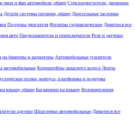
и окон и фар автомобиля, общее
Стеклоочистители, дворники
ка
Детали системы питания, общее
Дроссельные заслонки
зки
Поддоны двигателя
Фильтры гидравлические
Дивитися все
ния авто
Предохранители и переключатели
Реле и датчики
 на бамперы и радиаторы
Автомобильные усилители
ы автомобильные
Кронштейны запасного колеса
Ленты
устические полки, корпуса, платформы и подиумы
на крышу, общее
Багажники на крышу
Велокрепления
илители адгезии
Шпатлевки автомобильные
Дивитися все