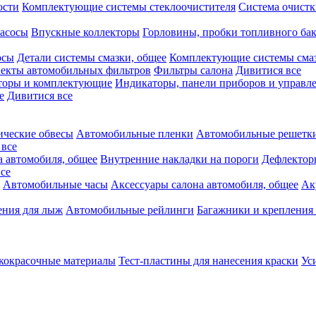
ости
Комплектующие системы стеклоочистителя
Система очистк
асосы
Впускные коллекторы
Горловины, пробки топливного ба
осы
Детали системы смазки, общее
Комплектующие системы сма
екты автомобильных фильтров
Фильтры салона
Дивитися все
аторы и комплектующие
Индикаторы, панели приборов и управле
е
Дивитися все
ческие обвесы
Автомобильные пленки
Автомобильные решетки
 все
а автомобиля, общее
Внутренние накладки на пороги
Дефлектор
се
Автомобильные часы
Аксессуары салона автомобиля, общее
Ак
ения для лыж
Автомобильные рейлинги
Багажники и крепления 
кокрасочные материалы
Тест-пластины для нанесения краски
Ус