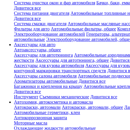
Система очистки окон и фар автомобиля
Бачки, баки, емк
Дивитися все
Система питания двигателя
Автомобильные топливные н
Дивитися все
Система смазки двигателя
Автомобильные масляные нас
Фильтры для авто
Автомобильные фильтры, общее
Компл
Электрооборудование автомобилей
Генераторы, альтерн
автомобильные
Электрооборудование автомобилей, обще
Аксессуары для авто
Автоаксессуары, общее
Аксессуары для автотюнинга
Автомобильные аэродинами
жесткости
Аксессуары для автотюнинга, общее
Дивитися
Аксессуары для кузова автомобиля
Аксессуары для кузов
контурной маркировки транспортных средств
Дивитися в
Аксессуары салона автомобиля
Автомобильные подвески
Ароматизаторы автомобильные
Дивитися все
Багажники и крепления на крышу
Автомобильные крепл
Дивитися все
Инструмент
Съемники механические
Дивитися все
Автохимия, автокосметика и автомасла
Автокраски, автоэмали
Автокраски, автоэмали, общее
Ла
Автомобильные герметики, клеи
Антикоррозионная защита
Моторные масла
Охлаждающие жидкости автомобильные