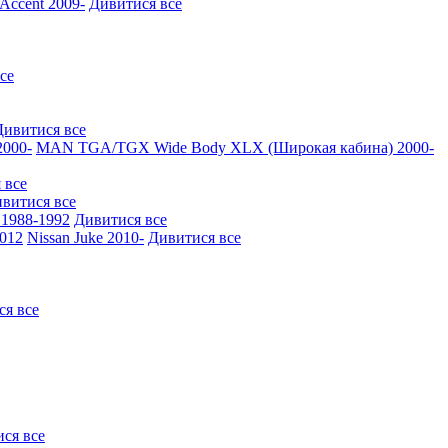
ccent 2009-
Дивитися все
се
Дивитися все
000-
MAN TGA/TGX Wide Body XLX (Широкая кабина) 2000-
 все
витися все
1988-1992
Дивитися все
2012
Nissan Juke 2010-
Дивитися все
ся все
ся все