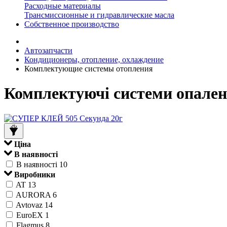
Расходные материалы
Трансмиссионные и гидравлические масла
Собственное производство
Автозапчасти
Кондиционеры, отопление, охлаждение
Комплектующие системы отопления
Комплектуючі системи опале
Ціна
В наявності
В наявності
10
Виробники
AT
13
AURORA
6
Avtovaz
14
EuroEX
1
Flagmus
8