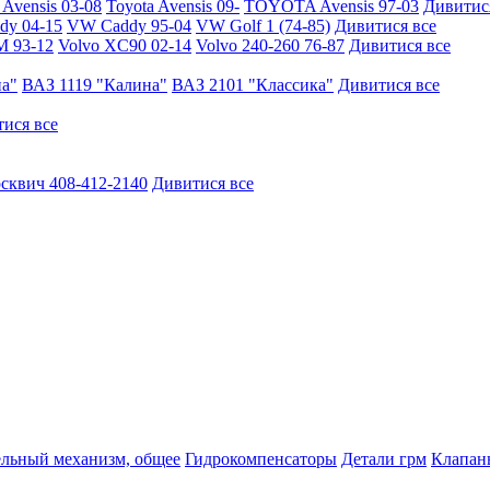
vensis 03-08
Toyota Avensis 09-
TOYOTA Avensis 97-03
Дивитис
y 04-15
VW Caddy 95-04
VW Golf 1 (74-85)
Дивитися все
M 93-12
Volvo XC90 02-14
Volvo 240-260 76-87
Дивитися все
на"
ВАЗ 1119 "Калина"
ВАЗ 2101 "Классика"
Дивитися все
ися все
сквич 408-412-2140
Дивитися все
ельный механизм, общее
Гидрокомпенсаторы
Детали грм
Клапаны