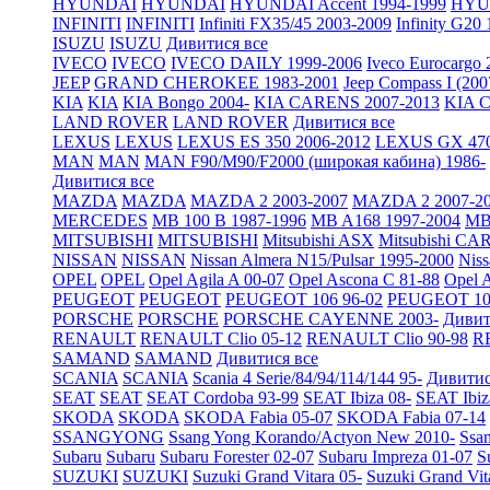
HYUNDAI
HYUNDAI
HYUNDAI Accent 1994-1999
HYUN
INFINITI
INFINITI
Infiniti FX35/45 2003-2009
Infinity G20
ISUZU
ISUZU
Дивитися все
IVECO
IVECO
IVECO DAILY 1999-2006
Iveco Eurocargo 
JEEP
GRAND CHEROKEE 1983-2001
Jeep Compass I (200
KIA
KIA
KIA Bongo 2004-
KIA CARENS 2007-2013
KIA C
LAND ROVER
LAND ROVER
Дивитися все
LEXUS
LEXUS
LEXUS ES 350 2006-2012
LEXUS GX 470
MAN
MAN
MAN F90/M90/F2000 (широкая кабина) 1986-
Дивитися все
MAZDA
MAZDA
MAZDA 2 2003-2007
MAZDA 2 2007-2
MERCEDES
MB 100 B 1987-1996
MB A168 1997-2004
MB 
MITSUBISHI
MITSUBISHI
Mitsubishi ASX
Mitsubishi CA
NISSAN
NISSAN
Nissan Almera N15/Pulsar 1995-2000
Nis
OPEL
OPEL
Opel Agila A 00-07
Opel Ascona C 81-88
Opel A
PEUGEOT
PEUGEOT
PEUGEOT 106 96-02
PEUGEOT 10
PORSCHE
PORSCHE
PORSCHE CAYENNE 2003-
Дивит
RENAULT
RENAULT Clio 05-12
RENAULT Clio 90-98
R
SAMAND
SAMAND
Дивитися все
SCANIA
SCANIA
Scania 4 Serie/84/94/114/144 95-
Дивитис
SEAT
SEAT
SEAT Cordoba 93-99
SEAT Ibiza 08-
SEAT Ibiz
SKODA
SKODA
SKODA Fabia 05-07
SKODA Fabia 07-14
SSANGYONG
Ssang Yong Korando/Actyon New 2010-
Ssa
Subaru
Subaru
Subaru Forester 02-07
Subaru Impreza 01-07
S
SUZUKI
SUZUKI
Suzuki Grand Vitara 05-
Suzuki Grand Vit