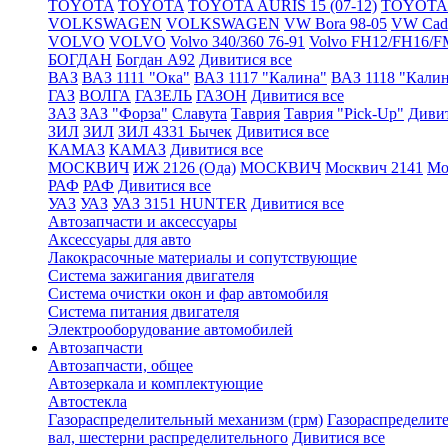
TOYOTA
TOYOTA
TOYOTA AURIS 15 (07-12)
TOYOTA A
VOLKSWAGEN
VOLKSWAGEN
VW Bora 98-05
VW Cadd
VOLVO
VOLVO
Volvo 340/360 76-91
Volvo FH12/FH16/F
БОГДАН
Богдан А92
Дивитися все
ВАЗ
ВАЗ 1111 "Ока"
ВАЗ 1117 "Калина"
ВАЗ 1118 "Кали
ГАЗ
ВОЛГА
ГАЗЕЛЬ
ГАЗОН
Дивитися все
ЗАЗ
ЗАЗ "Форза"
Славута
Таврия
Таврия "Pick-Up"
Дивит
ЗИЛ
ЗИЛ
ЗИЛ 4331 Бычек
Дивитися все
КАМАЗ
КАМАЗ
Дивитися все
МОСКВИЧ
ИЖ 2126 (Ода)
МОСКВИЧ
Москвич 2141
Мо
РАФ
РАФ
Дивитися все
УАЗ
УАЗ
УАЗ 3151 HUNTER
Дивитися все
Автозапчасти и аксессуары
Аксессуары для авто
Лакокрасочные материалы и сопутствующие
Система зажигания двигателя
Система очистки окон и фар автомобиля
Система питания двигателя
Электрооборудование автомобилей
Автозапчасти
Автозапчасти, общее
Автозеркала и комплектующие
Автостекла
Газораспределительный механизм (грм)
Газораспределит
вал, шестерни распределительного
Дивитися все