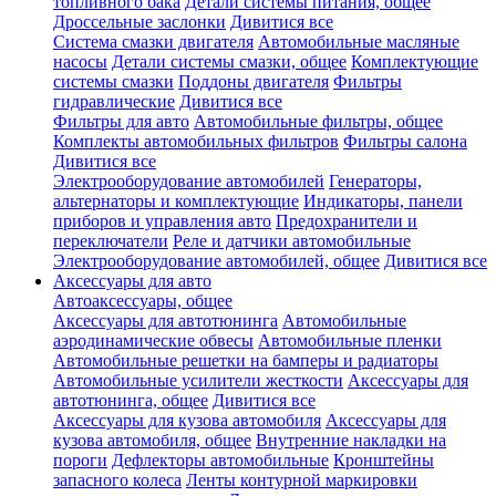
топливного бака
Детали системы питания, общее
Дроссельные заслонки
Дивитися все
Система смазки двигателя
Автомобильные масляные
насосы
Детали системы смазки, общее
Комплектующие
системы смазки
Поддоны двигателя
Фильтры
гидравлические
Дивитися все
Фильтры для авто
Автомобильные фильтры, общее
Комплекты автомобильных фильтров
Фильтры салона
Дивитися все
Электрооборудование автомобилей
Генераторы,
альтернаторы и комплектующие
Индикаторы, панели
приборов и управления авто
Предохранители и
переключатели
Реле и датчики автомобильные
Электрооборудование автомобилей, общее
Дивитися все
Аксессуары для авто
Автоаксессуары, общее
Аксессуары для автотюнинга
Автомобильные
аэродинамические обвесы
Автомобильные пленки
Автомобильные решетки на бамперы и радиаторы
Автомобильные усилители жесткости
Аксессуары для
автотюнинга, общее
Дивитися все
Аксессуары для кузова автомобиля
Аксессуары для
кузова автомобиля, общее
Внутренние накладки на
пороги
Дефлекторы автомобильные
Кронштейны
запасного колеса
Ленты контурной маркировки