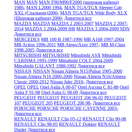
MAN
MAN
MAN F90/M90/F2000 (широкая кабина)
1986-
MAN L2000 1994-
MAN TGA/TGX Sleeper Cab
XXL (Спальник)2000-
MAN TGA/TGX Wide Body XLX
(Широкая кабина) 2000-
Дивитися все
MAZDA
MAZDA
MAZDA 2 2003-2007
MAZDA 2 2007-
2014
MAZDA 3 2004-2009 HB
MAZDA 3 2004-2009 SDN
Дивитися все
MERCEDES
MB 100 B 1987-1996
MB A168 1997-2004
MB Actros 1996-2011
MB Atego/Axor 1997-
MB M-Class
1998-2005
Дивитися все
MITSUBISHI
MITSUBISHI
Mitsubishi ASX
Mitsubishi
CARISMA 1995-1999
Mitsubishi COLT 2004-2009
Mitsubishi GALANT 1988-1992
Дивитися все
NISSAN
NISSAN
Nissan Almera N15/Pulsar 1995-2000
Nissan Almera N16 2000-2006
Nissan Almera N16/Almera
Classic 2000-2012
Nissan Juke 2010-
Дивитися все
OPEL
OPEL
Opel Agila A 00-07
Opel Ascona C 81-88
Opel
Astra F 91-98
Opel Astra G 98-09
Дивитися все
PEUGEOT
PEUGEOT
PEUGEOT 106 96-02
PEUGEOT
107
PEUGEOT 205
PEUGEOT 206 98-
Дивитися все
PORSCHE
PORSCHE
PORSCHE CAYENNE 2003-
Дивитися все
RENAULT
RENAULT Clio 05-12
RENAULT Clio 90-98
RENAULT Clio 98-05
RENAULT Dokker
RENAULT
Duster
Дивитися все