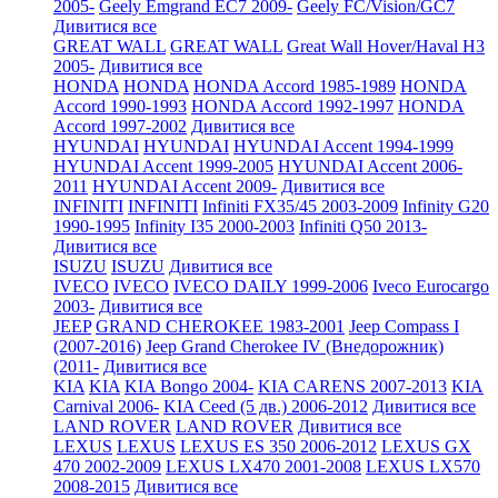
2005-
Geely Emgrand EC7 2009-
Geely FC/Vision/GC7
Дивитися все
GREAT WALL
GREAT WALL
Great Wall Hover/Haval H3
2005-
Дивитися все
HONDA
HONDA
HONDA Accord 1985-1989
HONDA
Accord 1990-1993
HONDA Accord 1992-1997
HONDA
Accord 1997-2002
Дивитися все
HYUNDAI
HYUNDAI
HYUNDAI Accent 1994-1999
HYUNDAI Accent 1999-2005
HYUNDAI Accent 2006-
2011
HYUNDAI Accent 2009-
Дивитися все
INFINITI
INFINITI
Infiniti FX35/45 2003-2009
Infinity G20
1990-1995
Infinity I35 2000-2003
Infiniti Q50 2013-
Дивитися все
ISUZU
ISUZU
Дивитися все
IVECO
IVECO
IVECO DAILY 1999-2006
Iveco Eurocargo
2003-
Дивитися все
JEEP
GRAND CHEROKEE 1983-2001
Jeep Compass I
(2007-2016)
Jeep Grand Cherokee IV (Внедорожник)
(2011-
Дивитися все
KIA
KIA
KIA Bongo 2004-
KIA CARENS 2007-2013
KIA
Carnival 2006-
KIA Ceed (5 дв.) 2006-2012
Дивитися все
LAND ROVER
LAND ROVER
Дивитися все
LEXUS
LEXUS
LEXUS ES 350 2006-2012
LEXUS GX
470 2002-2009
LEXUS LX470 2001-2008
LEXUS LX570
2008-2015
Дивитися все