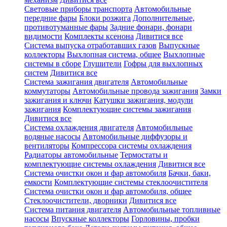
Световые приборы транспорта
Автомобильные
передние фары
Блоки розжига
Дополнительные,
противотуманные фары
Задние фонари, фонари
видимости
Комплекты ксенона
Дивитися все
Система выпуска отработавших газов
Выпускные
коллекторы
Выхлопная система, общее
Выхлопные
системы в сборе
Глушители
Гофры для выхлопных
систем
Дивитися все
Система зажигания двигателя
Автомобильные
коммутаторы
Автомобильные провода зажигания
Замки
зажигания и ключи
Катушки зажигания, модули
зажигания
Комплектующие системы зажигания
Дивитися все
Система охлаждения двигателя
Автомобильные
водяные насосы
Автомобильные диффузоры и
вентиляторы
Компрессора системы охлаждения
Радиаторы автомобильные
Термостаты и
комплектующие системы охлаждения
Дивитися все
Система очистки окон и фар автомобиля
Бачки, баки,
емкости
Комплектующие системы стеклоочистителя
Система очистки окон и фар автомобиля, общее
Стеклоочистители, дворники
Дивитися все
Система питания двигателя
Автомобильные топливные
насосы
Впускные коллекторы
Горловины, пробки