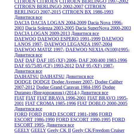
CITROEN
CITROEN
CITROEN BERLINGO 1997-2002
CITROEN BERLINGO 2002-2007
CITROEN
BERLINGO 2007-2015
CITROEN BX 1986-1993
Дивитися все
DACIA
DACIA LOGAN 2004-2009
Dacia Nova 1996-
2003
Dacia Solenza 2003-2005
Dacia SuperNova 2000-2003
DACIA LOGAN 2009-2013
Дивитися все
DAEWOO
DAEWOO ESPERO 1991-1999
DAEWOO
LANOS 1997-
DAEWOO LEGANZA 1997-2004
DAEWOO MATIZ 1997-
DAEWOO NEXIA (N100)1995-
Дивитися все
DAF
DAF
DAF 105 (XF) 2006-
DAF 200/400 1983-1996
DAF 65/75/85 (CF) 1993-2012
DAF 95 (XF) 1987-
Дивитися все
DAIHATSU
DAIHATSU
Дивитися все
DODGE
DODGE
Dodge Avenger 2007-
Dodge Caliber
2007-2012
Dodge Grand Caravan 1984-1995
Dodge
Durango (Внедорожник) (2014-)
Дивитися все
FIAT
FIAT
FIAT BRAVA 1996-2001
FIAT BRAVO 1995-
2001
FIAT CROMA 1985-1996
FIAT DOBLO 2000-2005
Дивитися все
FORD
FORD
FORD ESCORT 1981-1986
FORD
ESCORT 1986-1990
FORD ESCORT 1990-1995
FORD
ESCORT 1995-
Дивитися все
GEELY
GEELY
Geely CK II
Geely CK/Freedom Cruiser