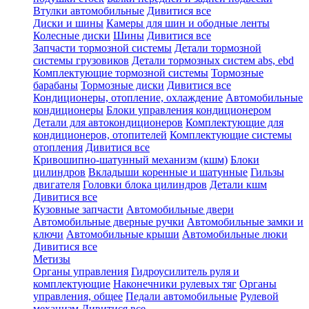
Втулки автомобильные
Дивитися все
Диски и шины
Камеры для шин и ободные ленты
Колесные диски
Шины
Дивитися все
Запчасти тормозной системы
Детали тормозной
системы грузовиков
Детали тормозных систем abs, ebd
Комплектующие тормозной системы
Тормозные
барабаны
Тормозные диски
Дивитися все
Кондиционеры, отопление, охлаждение
Автомобильные
кондиционеры
Блоки управления кондиционером
Детали для автокондиционеров
Комплектующие для
кондиционеров, отопителей
Комплектующие системы
отопления
Дивитися все
Кривошипно-шатунный механизм (кшм)
Блоки
цилиндров
Вкладыши коренные и шатунные
Гильзы
двигателя
Головки блока цилиндров
Детали кшм
Дивитися все
Кузовные запчасти
Автомобильные двери
Автомобильные дверные ручки
Автомобильные замки и
ключи
Автомобильные крыши
Автомобильные люки
Дивитися все
Метизы
Органы управления
Гидроусилитель руля и
комплектующие
Наконечники рулевых тяг
Органы
управления, общее
Педали автомобильные
Рулевой
механизм
Дивитися все