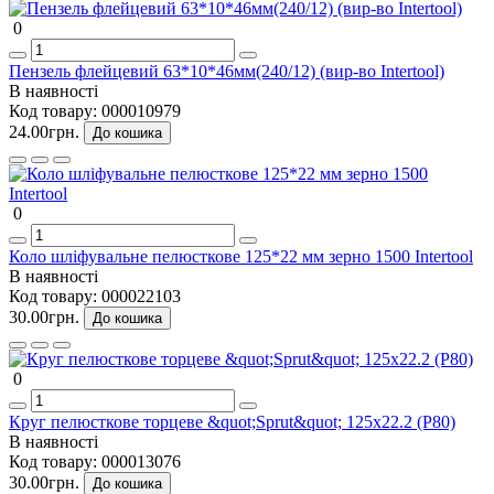
0
Пензель флейцевий 63*10*46мм(240/12) (вир-во Intertool)
В наявності
Код товару:
000010979
24.00грн.
До кошика
0
Коло шліфувальне пелюсткове 125*22 мм зерно 1500 Intertool
В наявності
Код товару:
000022103
30.00грн.
До кошика
0
Круг пелюсткове торцеве &quot;Sprut&quot; 125x22.2 (P80)
В наявності
Код товару:
000013076
30.00грн.
До кошика