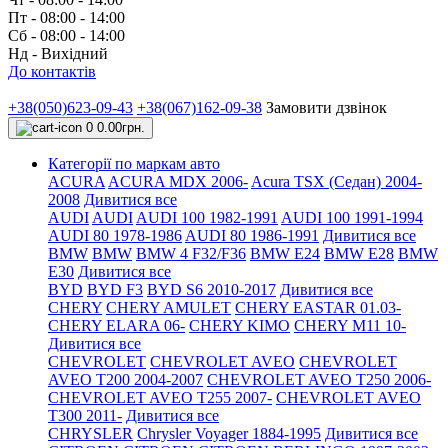
Пт - 08:00 - 14:00
Сб - 08:00 - 14:00
Нд - Вихідний
До контактів
+38(050)623-09-43
+38(067)162-09-38
Замовити дзвінок
0
0.00грн.
Категорії по маркам авто
ACURA
ACURA MDX 2006-
Acura TSX (Седан) 2004-
2008
Дивитися все
AUDI
AUDI
AUDI 100 1982-1991
AUDI 100 1991-1994
AUDI 80 1978-1986
AUDI 80 1986-1991
Дивитися все
BMW
BMW
BMW 4 F32/F36
BMW E24
BMW E28
BMW
E30
Дивитися все
BYD
BYD F3
BYD S6 2010-2017
Дивитися все
CHERY
CHERY AMULET
CHERY EASTAR 01.03-
CHERY ELARA 06-
CHERY KIMO
CHERY M11 10-
Дивитися все
CHEVROLET
CHEVROLET AVEO
CHEVROLET
AVEO Т200 2004-2007
CHEVROLET AVEO Т250 2006-
CHEVROLET AVEO Т255 2007-
CHEVROLET AVEO
Т300 2011-
Дивитися все
CHRYSLER
Chrysler Voyager 1884-1995
Дивитися все