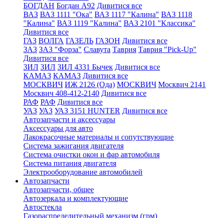
БОГДАН
Богдан А92
Дивитися все
ВАЗ
ВАЗ 1111 "Ока"
ВАЗ 1117 "Калина"
ВАЗ 1118
"Калина"
ВАЗ 1119 "Калина"
ВАЗ 2101 "Классика"
Дивитися все
ГАЗ
ВОЛГА
ГАЗЕЛЬ
ГАЗОН
Дивитися все
ЗАЗ
ЗАЗ "Форза"
Славута
Таврия
Таврия "Pick-Up"
Дивитися все
ЗИЛ
ЗИЛ
ЗИЛ 4331 Бычек
Дивитися все
КАМАЗ
КАМАЗ
Дивитися все
МОСКВИЧ
ИЖ 2126 (Ода)
МОСКВИЧ
Москвич 2141
Москвич 408-412-2140
Дивитися все
РАФ
РАФ
Дивитися все
УАЗ
УАЗ
УАЗ 3151 HUNTER
Дивитися все
Автозапчасти и аксессуары
Аксессуары для авто
Лакокрасочные материалы и сопутствующие
Система зажигания двигателя
Система очистки окон и фар автомобиля
Система питания двигателя
Электрооборудование автомобилей
Автозапчасти
Автозапчасти, общее
Автозеркала и комплектующие
Автостекла
Газораспределительный механизм (грм)