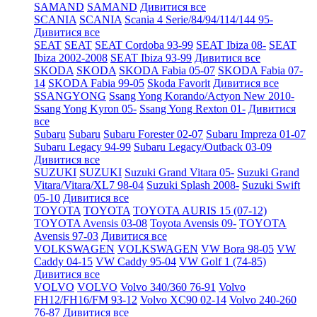
SAMAND
SAMAND
Дивитися все
SCANIA
SCANIA
Scania 4 Serie/84/94/114/144 95-
Дивитися все
SEAT
SEAT
SEAT Cordoba 93-99
SEAT Ibiza 08-
SEAT
Ibiza 2002-2008
SEAT Ibiza 93-99
Дивитися все
SKODA
SKODA
SKODA Fabia 05-07
SKODA Fabia 07-
14
SKODA Fabia 99-05
Skoda Favorit
Дивитися все
SSANGYONG
Ssang Yong Korando/Actyon New 2010-
Ssang Yong Kyron 05-
Ssang Yong Rexton 01-
Дивитися
все
Subaru
Subaru
Subaru Forester 02-07
Subaru Impreza 01-07
Subaru Legacy 94-99
Subaru Legacy/Outback 03-09
Дивитися все
SUZUKI
SUZUKI
Suzuki Grand Vitara 05-
Suzuki Grand
Vitara/Vitara/XL7 98-04
Suzuki Splash 2008-
Suzuki Swift
05-10
Дивитися все
TOYOTA
TOYOTA
TOYOTA AURIS 15 (07-12)
TOYOTA Avensis 03-08
Toyota Avensis 09-
TOYOTA
Avensis 97-03
Дивитися все
VOLKSWAGEN
VOLKSWAGEN
VW Bora 98-05
VW
Caddy 04-15
VW Caddy 95-04
VW Golf 1 (74-85)
Дивитися все
VOLVO
VOLVO
Volvo 340/360 76-91
Volvo
FH12/FH16/FM 93-12
Volvo XC90 02-14
Volvo 240-260
76-87
Дивитися все