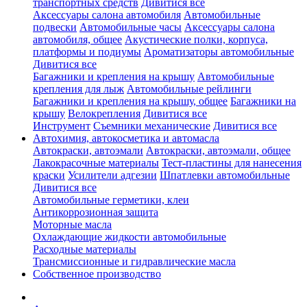
транспортных средств
Дивитися все
Аксессуары салона автомобиля
Автомобильные
подвески
Автомобильные часы
Аксессуары салона
автомобиля, общее
Акустические полки, корпуса,
платформы и подиумы
Ароматизаторы автомобильные
Дивитися все
Багажники и крепления на крышу
Автомобильные
крепления для лыж
Автомобильные рейлинги
Багажники и крепления на крышу, общее
Багажники на
крышу
Велокрепления
Дивитися все
Инструмент
Съемники механические
Дивитися все
Автохимия, автокосметика и автомасла
Автокраски, автоэмали
Автокраски, автоэмали, общее
Лакокрасочные материалы
Тест-пластины для нанесения
краски
Усилители адгезии
Шпатлевки автомобильные
Дивитися все
Автомобильные герметики, клеи
Антикоррозионная защита
Моторные масла
Охлаждающие жидкости автомобильные
Расходные материалы
Трансмиссионные и гидравлические масла
Собственное производство