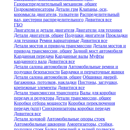
Газораспределительный механизм, общее
Гидрокомпенсаторы
Детали грм
Клапаны, оси,
коромысла двигателя, толкатели
Распределительный
вал, шестерни распределительного
Дивитися все
ГБО
Двигатели и детали двигателя
Двигатели для техники
Детали двигателя, общее
Подушки двигателя
Прокладки
для техники
Ремни вариаторные
Дивитися все
Детали мостов и привода трансмиссии
Детали мостов и
привода трансмиссии, общее
Задний мост автомобиля
Карданная передача
Карданные валы
Муфты
карданного вала
Дивитися все
Детали салона автомобиля
Автомобильные ремни и
подушки безопасности
Бардачки и перчаточные ящики
Детали салона автомобиля, общее
Обшивки дверей,
багажника, потолков, накладки
Пистоны, заглушки,
крепежные элементы
Дивитися все
Детали трансмиссии транспорта
Валы для коробки
передач и редуктора
Детали трансмиссии, общее
Коробки отбора мощности
Коробки переключения
передач (кпп)
Синхронизаторы коробки передач
Дивитися все
Детали ходовой
Автомобильные опоры стоек
Автомобильные шкворни
Амортизаторы, стойки,
подушки стоек
Балки передней и задней подвески