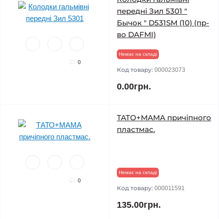
передні Зил 5301 "
Бычок " D531SM (10) (пр-
во DAFMI)
Немає на складі
0
Код товару:
000023073
0.00грн.
ТАТО+МАМА причіпного
пластмас.
Немає на складі
0
Код товару:
000011591
135.00грн.