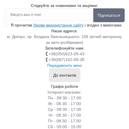
особливостей. Наш інтернет-магазин здійснює доставку
Слідкуйте за новинками та акціями:
товарів по Києву та всій Україні.
Підпишіться
Я прочитав
Умови використання сайту
і згоден з вимогами
Якісні деталі ЗІЛ в Україні
Наша адреса:
м. Дніпро, пр. Богдана Хмельницького, 156 (вглиб авторинку,
за авто-розбірками)
Зателефонуйте нам:
На українському ринку нових і вживаних транспортних засобів
+38(050)623-09-43
автомобілі вітчизняного виробництва ЗІЛ займають одне з
+38(067)162-09-38
лідируючих місць з експлуатації. Адже чимало моделей було
Передзвоніть мені
випущено ще минулого століття. Сьогодні ці авто
До контактів
задовольняють багатьох автовласників, знайомих із поняттям
вітчизняного виробництва. Старі автомобілі ЗІЛ мають
Графік роботи
Інтернет-магазин:
схильність до поломок унаслідок тривалої експлуатації. Часто
Пн - 08:30 - 17:00
автолюбителі скаржаться, що зламався компресор або інші
Вт - 08:30 - 17:00
деталі, випущені назад. Але варто врахувати, що ремонт ЗІЛів
Ср - 08:30 - 17:00
обходиться на кілька порядків дешевше, ніж іномарок. А
Чт - 08:30 - 17:00
оскільки на дорогах вживані машини ЗІЛ зустрічаються
Пт - 08:30 - 17:00
Сб - 09:00 - 15:00
регулярно, значить і попит на автозапчастини для машин цієї