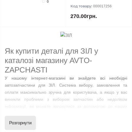
0
Код товару:
000017256
270.00грн.
Як купити деталі для ЗІЛ у
каталозі магазину AVTO-
ZAPCHASTI
У нашому інтернет-магазині ви знайдете всі необхідні
автозапчастини для ЗІЛ. Система вибору, замовлення та
оплати максимально зручна для користувача, а якщо у вас
виникли проблеми з вибором запчастин або недоліком
інформації, ви можете звернутися за допомогою до наших
консультантів. Вони з радістю нададуть вам
висококваліфіковану технічну допомогу з будь-якого питання з
Розгорнути
урахуванням моделі вашого автомобіля та будь-яких його