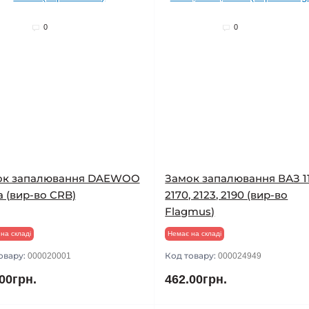
0
0
ок запалювання DAEWOO
Замок запалювання ВАЗ 11
a (вир-во CRB)
2170, 2123, 2190 (вир-во
Flagmus)
на складі
Немає на складі
овару:
Код товару:
000020001
000024949
00грн.
462.00грн.