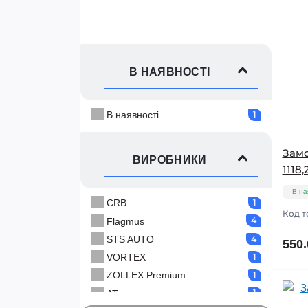
В НАЯВНОСТІ
1
В наявності
Замо
ВИРОБНИКИ
1118
В на
1
CRB
Код т
4
Flagmus
4
STS AUTO
550.
1
VORTEX
1
ZOLLEX Premium
1
АТ