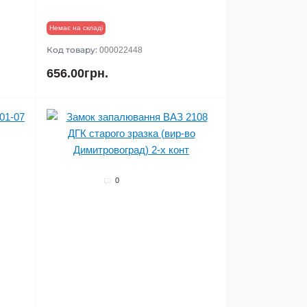
Немає на складі
Код товару:
000022448
656.00грн.
0