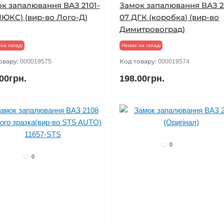
к запалювання ВАЗ 2101-
Замок запалювання ВАЗ 2
ЛЮКС) (вир-во Лого-Д)
07 ДГК (коробка) (вир-во
Димитровоград)
на складі
Немає на складі
овару:
Код товару:
000019575
000019574
00грн.
198.00грн.
0
0