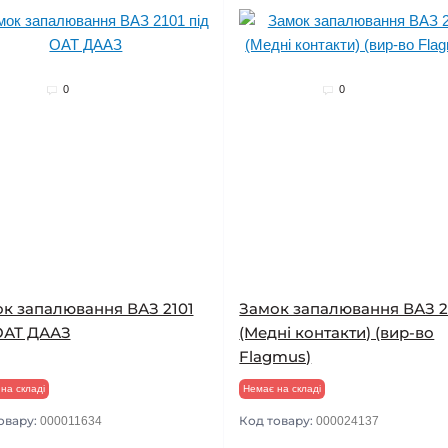
0
0
к запалювання ВАЗ 2101
Замок запалювання ВАЗ 2
ОАТ ДААЗ
(Медні контакти) (вир-во
Flagmus)
на складі
Немає на складі
овару:
Код товару:
000011634
000024137