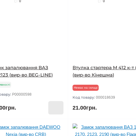
0
0
к запалювання ВАЗ
Втулка стартера М 412 к-т 
,2123 (вир-во BEG-LINE)
(вир-во Кінешма)
явності
Немає на складі
овару:
P00000598
Код товару:
000018639
00грн.
21.00грн.