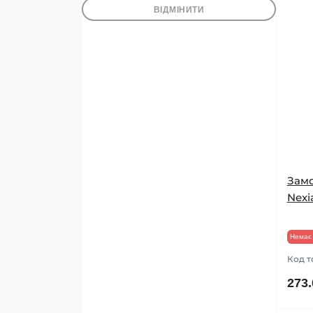
1
Авто-Электрика
ВІДМІНИТИ
1
Автоарматура
6
ДААЗ
2
Димитровград
1
Калуга АЭ
1
Кинешма
1
Корея
11
ЛОГО-Д
1
Польша
3
Украина
Зам
2
Экрис
Nexi
Немає 
Код т
273.