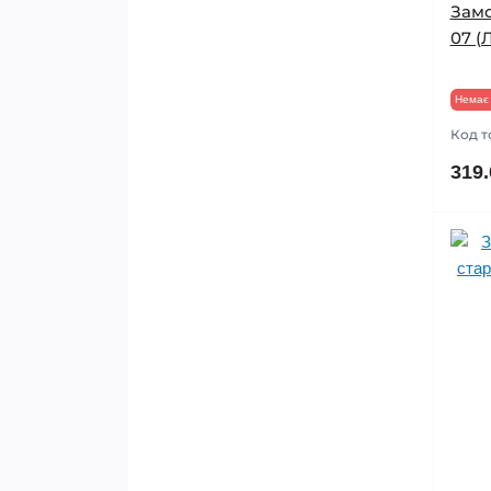
Замо
07 (
Немає 
Код т
319.