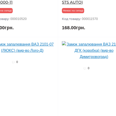
000-11
STS AUTO)
на складі
Немає на складі
овару:
Код товару:
000010520
000011570
00грн.
168.00грн.
0
0