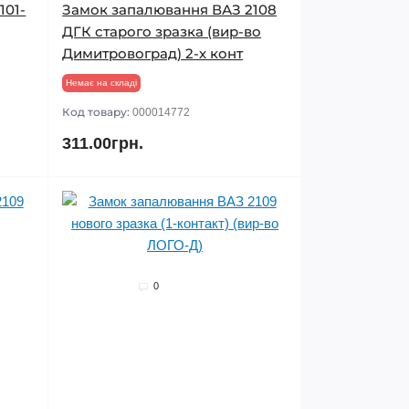
101-
Замок запалювання ВАЗ 2108
ДГК старого зразка (вир-во
Димитровоград) 2-х конт
Немає на складі
Код товару:
000014772
311.00грн.
0