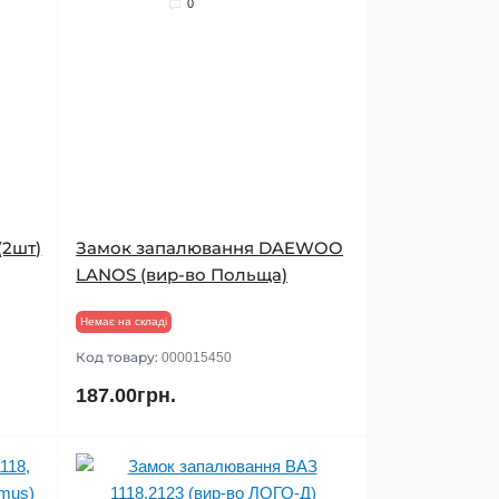
0
(2шт)
Замок запалювання DAEWOO
LANOS (вир-во Польща)
Немає на складі
Код товару:
000015450
187.00грн.