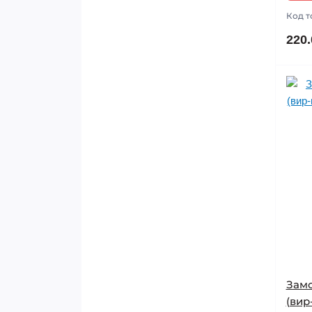
Код т
220.
Замо
(вир