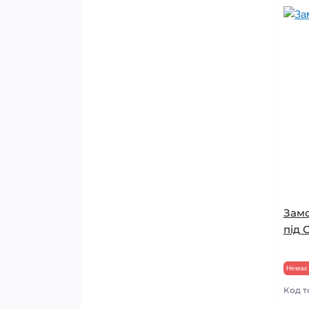
Замо
під 
Немає 
Код т