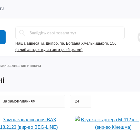
ТИ
Наша адреса:
м. Дніпро, пр. Богдана Хмельницького, 156
(вглиб авторинку, за авто-розбірками)
мки зажигания и ключи
чі