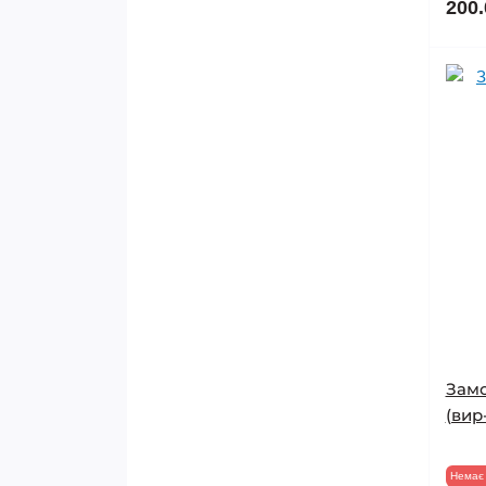
200.
Замо
(вир
Немає 