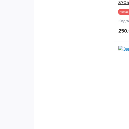
3704
Немає 
Код т
250.