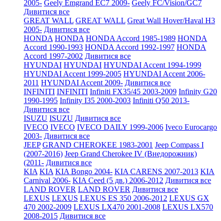
2005-
Geely Emgrand EC7 2009-
Geely FC/Vision/GC7
Дивитися все
GREAT WALL
GREAT WALL
Great Wall Hover/Haval H3
2005-
Дивитися все
HONDA
HONDA
HONDA Accord 1985-1989
HONDA
Accord 1990-1993
HONDA Accord 1992-1997
HONDA
Accord 1997-2002
Дивитися все
HYUNDAI
HYUNDAI
HYUNDAI Accent 1994-1999
HYUNDAI Accent 1999-2005
HYUNDAI Accent 2006-
2011
HYUNDAI Accent 2009-
Дивитися все
INFINITI
INFINITI
Infiniti FX35/45 2003-2009
Infinity G20
1990-1995
Infinity I35 2000-2003
Infiniti Q50 2013-
Дивитися все
ISUZU
ISUZU
Дивитися все
IVECO
IVECO
IVECO DAILY 1999-2006
Iveco Eurocargo
2003-
Дивитися все
JEEP
GRAND CHEROKEE 1983-2001
Jeep Compass I
(2007-2016)
Jeep Grand Cherokee IV (Внедорожник)
(2011-
Дивитися все
KIA
KIA
KIA Bongo 2004-
KIA CARENS 2007-2013
KIA
Carnival 2006-
KIA Ceed (5 дв.) 2006-2012
Дивитися все
LAND ROVER
LAND ROVER
Дивитися все
LEXUS
LEXUS
LEXUS ES 350 2006-2012
LEXUS GX
470 2002-2009
LEXUS LX470 2001-2008
LEXUS LX570
2008-2015
Дивитися все