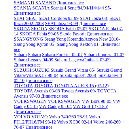
SAMAND
SAMAND
Дивитися все
SCANIA
SCANIA
Scania 4 Serie/84/94/114/144 95-
Дивитися все
SEAT
SEAT
SEAT Cordoba 93-99
SEAT Ibiza 08-
SEAT
Ibiza 2002-2008
SEAT Ibiza 93-99
Дивитися все
SKODA
SKODA
SKODA Fabia 05-07
SKODA Fabia 07-
14
SKODA Fabia 99-05
Skoda Favorit
Дивитися все
SSANGYONG
Ssang Yong Korando/Actyon New 2010-
Ssang Yong Kyron 05-
Ssang Yong Rexton 01-
Дивитися
все
Subaru
Subaru
Subaru Forester 02-07
Subaru Impreza 01-07
Subaru Legacy 94-99
Subaru Legacy/Outback 03-09
Дивитися все
SUZUKI
SUZUKI
Suzuki Grand Vitara 05-
Suzuki Grand
Vitara/Vitara/XL7 98-04
Suzuki Splash 2008-
Suzuki Swift
05-10
Дивитися все
TOYOTA
TOYOTA
TOYOTA AURIS 15 (07-12)
TOYOTA Avensis 03-08
Toyota Avensis 09-
TOYOTA
Avensis 97-03
Дивитися все
VOLKSWAGEN
VOLKSWAGEN
VW Bora 98-05
VW
Caddy 04-15
VW Caddy 95-04
VW Golf 1 (74-85)
Дивитися все
VOLVO
VOLVO
Volvo 340/360 76-91
Volvo
FH12/FH16/FM 93-12
Volvo XC90 02-14
Volvo 240-260
76-87
Дивитися все