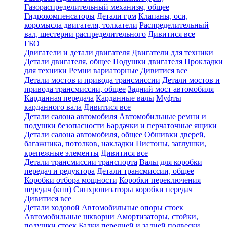
Газораспределительный механизм, общее
Гидрокомпенсаторы
Детали грм
Клапаны, оси,
коромысла двигателя, толкатели
Распределительный
вал, шестерни распределительного
Дивитися все
ГБО
Двигатели и детали двигателя
Двигатели для техники
Детали двигателя, общее
Подушки двигателя
Прокладки
для техники
Ремни вариаторные
Дивитися все
Детали мостов и привода трансмиссии
Детали мостов и
привода трансмиссии, общее
Задний мост автомобиля
Карданная передача
Карданные валы
Муфты
карданного вала
Дивитися все
Детали салона автомобиля
Автомобильные ремни и
подушки безопасности
Бардачки и перчаточные ящики
Детали салона автомобиля, общее
Обшивки дверей,
багажника, потолков, накладки
Пистоны, заглушки,
крепежные элементы
Дивитися все
Детали трансмиссии транспорта
Валы для коробки
передач и редуктора
Детали трансмиссии, общее
Коробки отбора мощности
Коробки переключения
передач (кпп)
Синхронизаторы коробки передач
Дивитися все
Детали ходовой
Автомобильные опоры стоек
Автомобильные шкворни
Амортизаторы, стойки,
подушки стоек
Балки передней и задней подвески