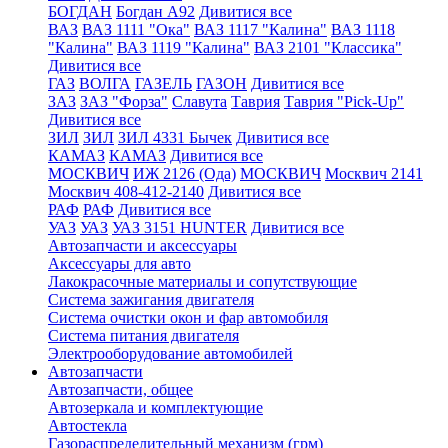
БОГДАН
Богдан А92
Дивитися все
ВАЗ
ВАЗ 1111 "Ока"
ВАЗ 1117 "Калина"
ВАЗ 1118
"Калина"
ВАЗ 1119 "Калина"
ВАЗ 2101 "Классика"
Дивитися все
ГАЗ
ВОЛГА
ГАЗЕЛЬ
ГАЗОН
Дивитися все
ЗАЗ
ЗАЗ "Форза"
Славута
Таврия
Таврия "Pick-Up"
Дивитися все
ЗИЛ
ЗИЛ
ЗИЛ 4331 Бычек
Дивитися все
КАМАЗ
КАМАЗ
Дивитися все
МОСКВИЧ
ИЖ 2126 (Ода)
МОСКВИЧ
Москвич 2141
Москвич 408-412-2140
Дивитися все
РАФ
РАФ
Дивитися все
УАЗ
УАЗ
УАЗ 3151 HUNTER
Дивитися все
Автозапчасти и аксессуары
Аксессуары для авто
Лакокрасочные материалы и сопутствующие
Система зажигания двигателя
Система очистки окон и фар автомобиля
Система питания двигателя
Электрооборудование автомобилей
Автозапчасти
Автозапчасти, общее
Автозеркала и комплектующие
Автостекла
Газораспределительный механизм (грм)