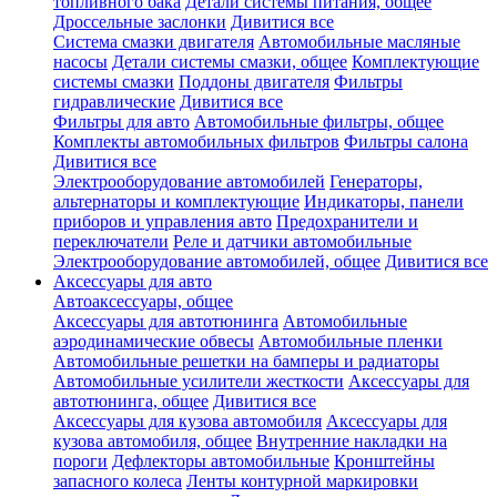
топливного бака
Детали системы питания, общее
Дроссельные заслонки
Дивитися все
Система смазки двигателя
Автомобильные масляные
насосы
Детали системы смазки, общее
Комплектующие
системы смазки
Поддоны двигателя
Фильтры
гидравлические
Дивитися все
Фильтры для авто
Автомобильные фильтры, общее
Комплекты автомобильных фильтров
Фильтры салона
Дивитися все
Электрооборудование автомобилей
Генераторы,
альтернаторы и комплектующие
Индикаторы, панели
приборов и управления авто
Предохранители и
переключатели
Реле и датчики автомобильные
Электрооборудование автомобилей, общее
Дивитися все
Аксессуары для авто
Автоаксессуары, общее
Аксессуары для автотюнинга
Автомобильные
аэродинамические обвесы
Автомобильные пленки
Автомобильные решетки на бамперы и радиаторы
Автомобильные усилители жесткости
Аксессуары для
автотюнинга, общее
Дивитися все
Аксессуары для кузова автомобиля
Аксессуары для
кузова автомобиля, общее
Внутренние накладки на
пороги
Дефлекторы автомобильные
Кронштейны
запасного колеса
Ленты контурной маркировки