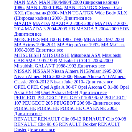
MAN
MAN
MAN F90/M90/F2000 (широкая кабина)
1986-
MAN L2000 1994-
MAN TGA/TGX Sleeper Cab
XXL (Спальник)2000-
MAN TGA/TGX Wide Body XLX
(Широкая кабина) 2000-
Дивитися все
MAZDA
MAZDA
MAZDA 2 2003-2007
MAZDA 2 2007-
2014
MAZDA 3 2004-2009 HB
MAZDA 3 2004-2009 SDN
Дивитися все
MERCEDES
MB 100 B 1987-1996
MB A168 1997-2004
MB Actros 1996-2011
MB Atego/Axor 1997-
MB M-Class
1998-2005
Дивитися все
MITSUBISHI
MITSUBISHI
Mitsubishi ASX
Mitsubishi
CARISMA 1995-1999
Mitsubishi COLT 2004-2009
Mitsubishi GALANT 1988-1992
Дивитися все
NISSAN
NISSAN
Nissan Almera N15/Pulsar 1995-2000
Nissan Almera N16 2000-2006
Nissan Almera N16/Almera
Classic 2000-2012
Nissan Juke 2010-
Дивитися все
OPEL
OPEL
Opel Agila A 00-07
Opel Ascona C 81-88
Opel
Astra F 91-98
Opel Astra G 98-09
Дивитися все
PEUGEOT
PEUGEOT
PEUGEOT 106 96-02
PEUGEOT
107
PEUGEOT 205
PEUGEOT 206 98-
Дивитися все
PORSCHE
PORSCHE
PORSCHE CAYENNE 2003-
Дивитися все
RENAULT
RENAULT Clio 05-12
RENAULT Clio 90-98
RENAULT Clio 98-05
RENAULT Dokker
RENAULT
Duster
Дивитися все