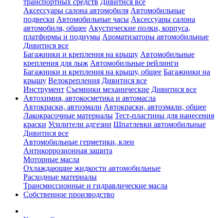
транспортных средств
Дивитися все
Аксессуары салона автомобиля
Автомобильные
подвески
Автомобильные часы
Аксессуары салона
автомобиля, общее
Акустические полки, корпуса,
платформы и подиумы
Ароматизаторы автомобильные
Дивитися все
Багажники и крепления на крышу
Автомобильные
крепления для лыж
Автомобильные рейлинги
Багажники и крепления на крышу, общее
Багажники на
крышу
Велокрепления
Дивитися все
Инструмент
Съемники механические
Дивитися все
Автохимия, автокосметика и автомасла
Автокраски, автоэмали
Автокраски, автоэмали, общее
Лакокрасочные материалы
Тест-пластины для нанесения
краски
Усилители адгезии
Шпатлевки автомобильные
Дивитися все
Автомобильные герметики, клеи
Антикоррозионная защита
Моторные масла
Охлаждающие жидкости автомобильные
Расходные материалы
Трансмиссионные и гидравлические масла
Собственное производство