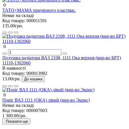
0
ТАТО+МАМА причіпного пластмас.
Немає на складі
Код товару:
000011591
135.00грн.
0
Подушка радіатора ВАЗ 2108, 1111 Ока верхня (вир-во БРТ)
11110-1302060
В наявності
Код товару:
000013982
13.00грн.
До кошика
0
Поріг ВАЗ 1111 (ОКА) лівий (вир-во Экрис)
Немає на складі
Код товару:
000007603
1 300.00грн.
Показати ще