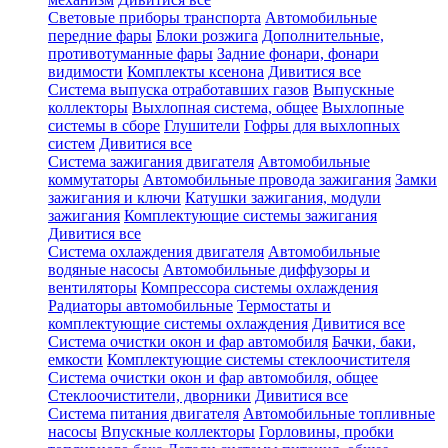
Световые приборы транспорта
Автомобильные
передние фары
Блоки розжига
Дополнительные,
противотуманные фары
Задние фонари, фонари
видимости
Комплекты ксенона
Дивитися все
Система выпуска отработавших газов
Выпускные
коллекторы
Выхлопная система, общее
Выхлопные
системы в сборе
Глушители
Гофры для выхлопных
систем
Дивитися все
Система зажигания двигателя
Автомобильные
коммутаторы
Автомобильные провода зажигания
Замки
зажигания и ключи
Катушки зажигания, модули
зажигания
Комплектующие системы зажигания
Дивитися все
Система охлаждения двигателя
Автомобильные
водяные насосы
Автомобильные диффузоры и
вентиляторы
Компрессора системы охлаждения
Радиаторы автомобильные
Термостаты и
комплектующие системы охлаждения
Дивитися все
Система очистки окон и фар автомобиля
Бачки, баки,
емкости
Комплектующие системы стеклоочистителя
Система очистки окон и фар автомобиля, общее
Стеклоочистители, дворники
Дивитися все
Система питания двигателя
Автомобильные топливные
насосы
Впускные коллекторы
Горловины, пробки