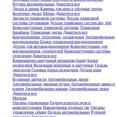
Втулки автомобильные
Дивитися все
Диски и шины
Камеры для шин и ободные ленты
Колесные диски
Шины
Дивитися все
Запчасти тормозной системы
Детали тормозной
системы грузовиков
Детали тормозных систем abs, ebd
Комплектующие тормозной системы
Тормозные
барабаны
Тормозные диски
Дивитися все
Кондиционеры, отопление, охлаждение
Автомобильные
кондиционеры
Блоки управления кондиционером
Детали для автокондиционеров
Комплектующие для
кондиционеров, отопителей
Комплектующие системы
отопления
Дивитися все
Кривошипно-шатунный механизм (кшм)
Блоки
цилиндров
Вкладыши коренные и шатунные
Гильзы
двигателя
Головки блока цилиндров
Детали кшм
Дивитися все
Кузовные запчасти
Автомобильные двери
Автомобильные дверные ручки
Автомобильные замки и
ключи
Автомобильные крыши
Автомобильные люки
Дивитися все
Метизы
Органы управления
Гидроусилитель руля и
комплектующие
Наконечники рулевых тяг
Органы
управления, общее
Педали автомобильные
Рулевой
механизм
Дивитися все