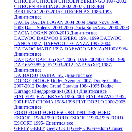
CITROEN
CITROEN
CITROEN BERLINGO 1997-2002
CITROEN BERLINGO 2002-2007
CITROEN
BERLINGO 2007-2015
CITROEN BX 1986-1993
Дивитися все
DACIA
DACIA LOGAN 2004-2009
Dacia Nova 1996-
2003
Dacia Solenza 2003-2005
Dacia SuperNova 2000-2003
DACIA LOGAN 2009-2013
Дивитися все
DAEWOO
DAEWOO ESPERO 1991-1999
DAEWOO
LANOS 1997-
DAEWOO LEGANZA 1997-2004
DAEWOO MATIZ 1997-
DAEWOO NEXIA (N100)1995-
Дивитися все
DAF
DAF
DAF 105 (XF) 2006-
DAF 200/400 1983-1996
DAF 65/75/85 (CF) 1993-2012
DAF 95 (XF) 1987-
Дивитися все
DAIHATSU
DAIHATSU
Дивитися все
DODGE
DODGE
Dodge Avenger 2007-
Dodge Caliber
2007-2012
Dodge Grand Caravan 1984-1995
Dodge
Durango (Внедорожник) (2014-)
Дивитися все
FIAT
FIAT
FIAT BRAVA 1996-2001
FIAT BRAVO 1995-
2001
FIAT CROMA 1985-1996
FIAT DOBLO 2000-2005
Дивитися все
FORD
FORD
FORD ESCORT 1981-1986
FORD
ESCORT 1986-1990
FORD ESCORT 1990-1995
FORD
ESCORT 1995-
Дивитися все
GEELY
GEELY
Geely CK II
Geely CK/Freedom Cruiser