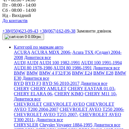
Пт - 08:00 - 14:00
Сб - 08:00 - 14:00
Нд - Вихідний
До контактів
+38(050)623-09-43
+38(067)162-09-38
Замовити дзвінок
0
0.00грн.
Категорії по маркам авто
ACURA
ACURA MDX 2006-
Acura TSX (Седан) 2004-
2008
Дивитися все
AUDI
AUDI
AUDI 100 1982-1991
AUDI 100 1991-1994
AUDI 80 1978-1986
AUDI 80 1986-1991
Дивитися все
BMW
BMW
BMW 4 F32/F36
BMW E24
BMW E28
BMW
E30
Дивитися все
BYD
BYD F3
BYD S6 2010-2017
Дивитися все
CHERY
CHERY AMULET
CHERY EASTAR 01.03-
CHERY ELARA 06-
CHERY KIMO
CHERY M11 10-
Дивитися все
CHEVROLET
CHEVROLET AVEO
CHEVROLET
AVEO Т200 2004-2007
CHEVROLET AVEO Т250 2006-
CHEVROLET AVEO Т255 2007-
CHEVROLET AVEO
Т300 2011-
Дивитися все
CHRYSLER
Chrysler Voyager 1884-1995
Дивитися все