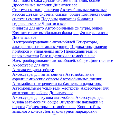
топливного бака
Детали системы питания, общее
Дроссельные заслонки
Дивитися все
Система смазки двигателя
Автомобильные масляные
насосы
Детали системы смазки, общее
Комплектующие
системы смазки
Поддоны двигателя
Фильтры
гидравлические
Дивитися все
Фильтры для авто
Автомобильные фильтры, общее
Комплекты автомобильных фильтров
Фильтры салона
Дивитися все
Электрооборудование автомобилей
Генераторы,
альтернаторы и комплектующие
Индикаторы, панели
приборов и управления авто
Предохранители и
переключатели
Реле и датчики автомобильные
Электрооборудование автомобилей, общее
Дивитися все
Аксессуары для авто
Автоаксессуары, общее
Аксессуары для автотюнинга
Автомобильные
аэродинамические обвесы
Автомобильные пленки
Автомобильные решетки на бамперы и радиаторы
Автомобильные усилители жесткости
Аксессуары для
автотюнинга, общее
Дивитися все
Аксессуары для кузова автомобиля
Аксессуары для
кузова автомобиля, общее
Внутренние накладки на
пороги
Дефлекторы автомобильные
Кронштейны
запасного колеса
Ленты контурной маркировки