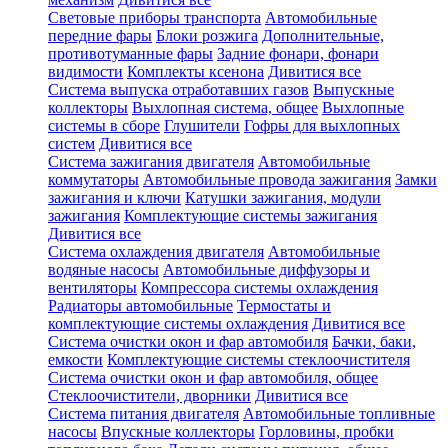
Световые приборы транспорта
Автомобильные
передние фары
Блоки розжига
Дополнительные,
противотуманные фары
Задние фонари, фонари
видимости
Комплекты ксенона
Дивитися все
Система выпуска отработавших газов
Выпускные
коллекторы
Выхлопная система, общее
Выхлопные
системы в сборе
Глушители
Гофры для выхлопных
систем
Дивитися все
Система зажигания двигателя
Автомобильные
коммутаторы
Автомобильные провода зажигания
Замки
зажигания и ключи
Катушки зажигания, модули
зажигания
Комплектующие системы зажигания
Дивитися все
Система охлаждения двигателя
Автомобильные
водяные насосы
Автомобильные диффузоры и
вентиляторы
Компрессора системы охлаждения
Радиаторы автомобильные
Термостаты и
комплектующие системы охлаждения
Дивитися все
Система очистки окон и фар автомобиля
Бачки, баки,
емкости
Комплектующие системы стеклоочистителя
Система очистки окон и фар автомобиля, общее
Стеклоочистители, дворники
Дивитися все
Система питания двигателя
Автомобильные топливные
насосы
Впускные коллекторы
Горловины, пробки