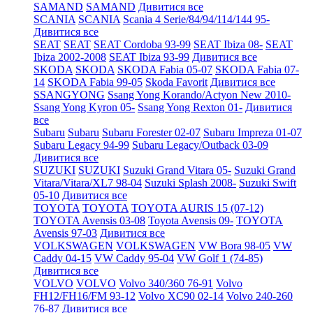
SAMAND
SAMAND
Дивитися все
SCANIA
SCANIA
Scania 4 Serie/84/94/114/144 95-
Дивитися все
SEAT
SEAT
SEAT Cordoba 93-99
SEAT Ibiza 08-
SEAT
Ibiza 2002-2008
SEAT Ibiza 93-99
Дивитися все
SKODA
SKODA
SKODA Fabia 05-07
SKODA Fabia 07-
14
SKODA Fabia 99-05
Skoda Favorit
Дивитися все
SSANGYONG
Ssang Yong Korando/Actyon New 2010-
Ssang Yong Kyron 05-
Ssang Yong Rexton 01-
Дивитися
все
Subaru
Subaru
Subaru Forester 02-07
Subaru Impreza 01-07
Subaru Legacy 94-99
Subaru Legacy/Outback 03-09
Дивитися все
SUZUKI
SUZUKI
Suzuki Grand Vitara 05-
Suzuki Grand
Vitara/Vitara/XL7 98-04
Suzuki Splash 2008-
Suzuki Swift
05-10
Дивитися все
TOYOTA
TOYOTA
TOYOTA AURIS 15 (07-12)
TOYOTA Avensis 03-08
Toyota Avensis 09-
TOYOTA
Avensis 97-03
Дивитися все
VOLKSWAGEN
VOLKSWAGEN
VW Bora 98-05
VW
Caddy 04-15
VW Caddy 95-04
VW Golf 1 (74-85)
Дивитися все
VOLVO
VOLVO
Volvo 340/360 76-91
Volvo
FH12/FH16/FM 93-12
Volvo XC90 02-14
Volvo 240-260
76-87
Дивитися все