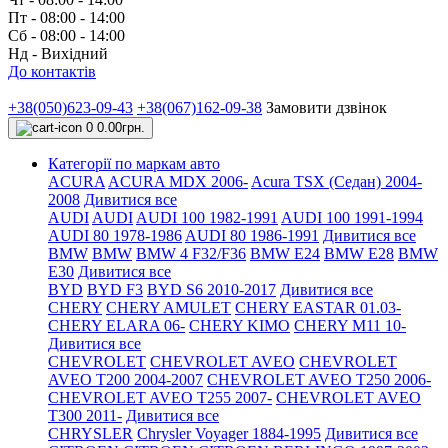
Пт - 08:00 - 14:00
Сб - 08:00 - 14:00
Нд - Вихідний
До контактів
+38(050)623-09-43
+38(067)162-09-38
Замовити дзвінок
0
0.00грн.
Категорії по маркам авто
ACURA
ACURA MDX 2006-
Acura TSX (Седан) 2004-
2008
Дивитися все
AUDI
AUDI
AUDI 100 1982-1991
AUDI 100 1991-1994
AUDI 80 1978-1986
AUDI 80 1986-1991
Дивитися все
BMW
BMW
BMW 4 F32/F36
BMW E24
BMW E28
BMW
E30
Дивитися все
BYD
BYD F3
BYD S6 2010-2017
Дивитися все
CHERY
CHERY AMULET
CHERY EASTAR 01.03-
CHERY ELARA 06-
CHERY KIMO
CHERY M11 10-
Дивитися все
CHEVROLET
CHEVROLET AVEO
CHEVROLET
AVEO Т200 2004-2007
CHEVROLET AVEO Т250 2006-
CHEVROLET AVEO Т255 2007-
CHEVROLET AVEO
Т300 2011-
Дивитися все
CHRYSLER
Chrysler Voyager 1884-1995
Дивитися все