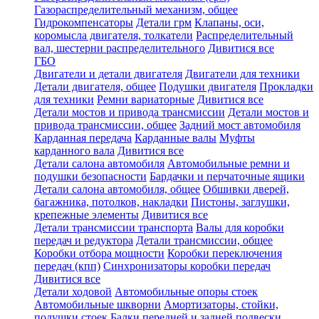
Газораспределительный механизм, общее
Гидрокомпенсаторы
Детали грм
Клапаны, оси,
коромысла двигателя, толкатели
Распределительный
вал, шестерни распределительного
Дивитися все
ГБО
Двигатели и детали двигателя
Двигатели для техники
Детали двигателя, общее
Подушки двигателя
Прокладки
для техники
Ремни вариаторные
Дивитися все
Детали мостов и привода трансмиссии
Детали мостов и
привода трансмиссии, общее
Задний мост автомобиля
Карданная передача
Карданные валы
Муфты
карданного вала
Дивитися все
Детали салона автомобиля
Автомобильные ремни и
подушки безопасности
Бардачки и перчаточные ящики
Детали салона автомобиля, общее
Обшивки дверей,
багажника, потолков, накладки
Пистоны, заглушки,
крепежные элементы
Дивитися все
Детали трансмиссии транспорта
Валы для коробки
передач и редуктора
Детали трансмиссии, общее
Коробки отбора мощности
Коробки переключения
передач (кпп)
Синхронизаторы коробки передач
Дивитися все
Детали ходовой
Автомобильные опоры стоек
Автомобильные шкворни
Амортизаторы, стойки,
подушки стоек
Балки передней и задней подвески