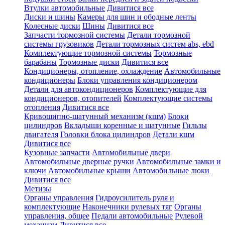
Втулки автомобильные
Дивитися все
Диски и шины
Камеры для шин и ободные ленты
Колесные диски
Шины
Дивитися все
Запчасти тормозной системы
Детали тормозной
системы грузовиков
Детали тормозных систем abs, ebd
Комплектующие тормозной системы
Тормозные
барабаны
Тормозные диски
Дивитися все
Кондиционеры, отопление, охлаждение
Автомобильные
кондиционеры
Блоки управления кондиционером
Детали для автокондиционеров
Комплектующие для
кондиционеров, отопителей
Комплектующие системы
отопления
Дивитися все
Кривошипно-шатунный механизм (кшм)
Блоки
цилиндров
Вкладыши коренные и шатунные
Гильзы
двигателя
Головки блока цилиндров
Детали кшм
Дивитися все
Кузовные запчасти
Автомобильные двери
Автомобильные дверные ручки
Автомобильные замки и
ключи
Автомобильные крыши
Автомобильные люки
Дивитися все
Метизы
Органы управления
Гидроусилитель руля и
комплектующие
Наконечники рулевых тяг
Органы
управления, общее
Педали автомобильные
Рулевой
механизм
Дивитися все