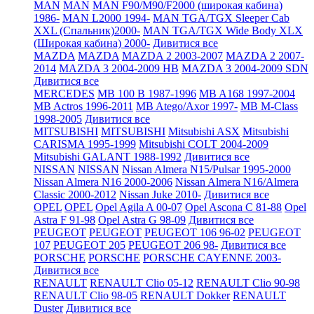
MAN
MAN
MAN F90/M90/F2000 (широкая кабина)
1986-
MAN L2000 1994-
MAN TGA/TGX Sleeper Cab
XXL (Спальник)2000-
MAN TGA/TGX Wide Body XLX
(Широкая кабина) 2000-
Дивитися все
MAZDA
MAZDA
MAZDA 2 2003-2007
MAZDA 2 2007-
2014
MAZDA 3 2004-2009 HB
MAZDA 3 2004-2009 SDN
Дивитися все
MERCEDES
MB 100 B 1987-1996
MB A168 1997-2004
MB Actros 1996-2011
MB Atego/Axor 1997-
MB M-Class
1998-2005
Дивитися все
MITSUBISHI
MITSUBISHI
Mitsubishi ASX
Mitsubishi
CARISMA 1995-1999
Mitsubishi COLT 2004-2009
Mitsubishi GALANT 1988-1992
Дивитися все
NISSAN
NISSAN
Nissan Almera N15/Pulsar 1995-2000
Nissan Almera N16 2000-2006
Nissan Almera N16/Almera
Classic 2000-2012
Nissan Juke 2010-
Дивитися все
OPEL
OPEL
Opel Agila A 00-07
Opel Ascona C 81-88
Opel
Astra F 91-98
Opel Astra G 98-09
Дивитися все
PEUGEOT
PEUGEOT
PEUGEOT 106 96-02
PEUGEOT
107
PEUGEOT 205
PEUGEOT 206 98-
Дивитися все
PORSCHE
PORSCHE
PORSCHE CAYENNE 2003-
Дивитися все
RENAULT
RENAULT Clio 05-12
RENAULT Clio 90-98
RENAULT Clio 98-05
RENAULT Dokker
RENAULT
Duster
Дивитися все