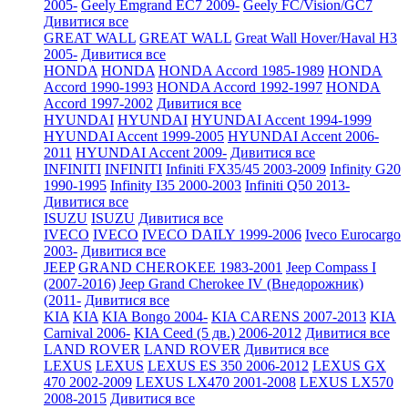
2005-
Geely Emgrand EC7 2009-
Geely FC/Vision/GC7
Дивитися все
GREAT WALL
GREAT WALL
Great Wall Hover/Haval H3
2005-
Дивитися все
HONDA
HONDA
HONDA Accord 1985-1989
HONDA
Accord 1990-1993
HONDA Accord 1992-1997
HONDA
Accord 1997-2002
Дивитися все
HYUNDAI
HYUNDAI
HYUNDAI Accent 1994-1999
HYUNDAI Accent 1999-2005
HYUNDAI Accent 2006-
2011
HYUNDAI Accent 2009-
Дивитися все
INFINITI
INFINITI
Infiniti FX35/45 2003-2009
Infinity G20
1990-1995
Infinity I35 2000-2003
Infiniti Q50 2013-
Дивитися все
ISUZU
ISUZU
Дивитися все
IVECO
IVECO
IVECO DAILY 1999-2006
Iveco Eurocargo
2003-
Дивитися все
JEEP
GRAND CHEROKEE 1983-2001
Jeep Compass I
(2007-2016)
Jeep Grand Cherokee IV (Внедорожник)
(2011-
Дивитися все
KIA
KIA
KIA Bongo 2004-
KIA CARENS 2007-2013
KIA
Carnival 2006-
KIA Ceed (5 дв.) 2006-2012
Дивитися все
LAND ROVER
LAND ROVER
Дивитися все
LEXUS
LEXUS
LEXUS ES 350 2006-2012
LEXUS GX
470 2002-2009
LEXUS LX470 2001-2008
LEXUS LX570
2008-2015
Дивитися все