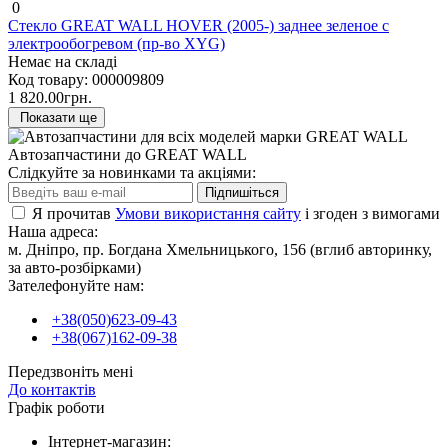
0
Стекло GREAT WALL HOVER (2005-) заднее зеленое с
электрообогревом (пр-во XYG)
Немає на складі
Код товару:
000009809
1 820.00грн.
Показати ще
Автозапчастини до GREAT WALL
Слідкуйте за новинками та акціями:
Підпишіться
Я прочитав
Умови використання сайту
і згоден з вимогами
Наша адреса:
м. Дніпро, пр. Богдана Хмельницького, 156 (вглиб авторинку,
за авто-розбірками)
Зателефонуйте нам:
+38(050)623-09-43
+38(067)162-09-38
Передзвоніть мені
До контактів
Графік роботи
Інтернет-магазин: