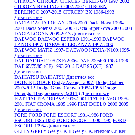
CITROEN
CITROEN
CITROEN BERLINGO 1997-2002
CITROEN BERLINGO 2002-2007
CITROEN
BERLINGO 2007-2015
CITROEN BX 1986-1993
Дивитися все
DACIA
DACIA LOGAN 2004-2009
Dacia Nova 1996-
2003
Dacia Solenza 2003-2005
Dacia SuperNova 2000-2003
DACIA LOGAN 2009-2013
Дивитися все
DAEWOO
DAEWOO ESPERO 1991-1999
DAEWOO
LANOS 1997-
DAEWOO LEGANZA 1997-2004
DAEWOO MATIZ 1997-
DAEWOO NEXIA (N100)1995-
Дивитися все
DAF
DAF
DAF 105 (XF) 2006-
DAF 200/400 1983-1996
DAF 65/75/85 (CF) 1993-2012
DAF 95 (XF) 1987-
Дивитися все
DAIHATSU
DAIHATSU
Дивитися все
DODGE
DODGE
Dodge Avenger 2007-
Dodge Caliber
2007-2012
Dodge Grand Caravan 1984-1995
Dodge
Durango (Внедорожник) (2014-)
Дивитися все
FIAT
FIAT
FIAT BRAVA 1996-2001
FIAT BRAVO 1995-
2001
FIAT CROMA 1985-1996
FIAT DOBLO 2000-2005
Дивитися все
FORD
FORD
FORD ESCORT 1981-1986
FORD
ESCORT 1986-1990
FORD ESCORT 1990-1995
FORD
ESCORT 1995-
Дивитися все
GEELY
GEELY
Geely CK II
Geely CK/Freedom Cruiser