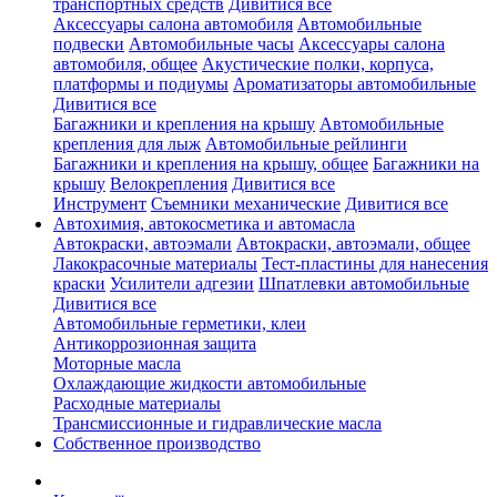
транспортных средств
Дивитися все
Аксессуары салона автомобиля
Автомобильные
подвески
Автомобильные часы
Аксессуары салона
автомобиля, общее
Акустические полки, корпуса,
платформы и подиумы
Ароматизаторы автомобильные
Дивитися все
Багажники и крепления на крышу
Автомобильные
крепления для лыж
Автомобильные рейлинги
Багажники и крепления на крышу, общее
Багажники на
крышу
Велокрепления
Дивитися все
Инструмент
Съемники механические
Дивитися все
Автохимия, автокосметика и автомасла
Автокраски, автоэмали
Автокраски, автоэмали, общее
Лакокрасочные материалы
Тест-пластины для нанесения
краски
Усилители адгезии
Шпатлевки автомобильные
Дивитися все
Автомобильные герметики, клеи
Антикоррозионная защита
Моторные масла
Охлаждающие жидкости автомобильные
Расходные материалы
Трансмиссионные и гидравлические масла
Собственное производство