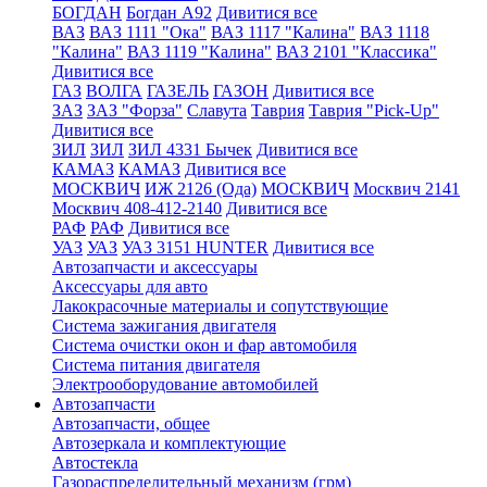
БОГДАН
Богдан А92
Дивитися все
ВАЗ
ВАЗ 1111 "Ока"
ВАЗ 1117 "Калина"
ВАЗ 1118
"Калина"
ВАЗ 1119 "Калина"
ВАЗ 2101 "Классика"
Дивитися все
ГАЗ
ВОЛГА
ГАЗЕЛЬ
ГАЗОН
Дивитися все
ЗАЗ
ЗАЗ "Форза"
Славута
Таврия
Таврия "Pick-Up"
Дивитися все
ЗИЛ
ЗИЛ
ЗИЛ 4331 Бычек
Дивитися все
КАМАЗ
КАМАЗ
Дивитися все
МОСКВИЧ
ИЖ 2126 (Ода)
МОСКВИЧ
Москвич 2141
Москвич 408-412-2140
Дивитися все
РАФ
РАФ
Дивитися все
УАЗ
УАЗ
УАЗ 3151 HUNTER
Дивитися все
Автозапчасти и аксессуары
Аксессуары для авто
Лакокрасочные материалы и сопутствующие
Система зажигания двигателя
Система очистки окон и фар автомобиля
Система питания двигателя
Электрооборудование автомобилей
Автозапчасти
Автозапчасти, общее
Автозеркала и комплектующие
Автостекла
Газораспределительный механизм (грм)