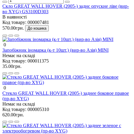
Скло GREAT WALL HOVER (2005-) заднє опускне ліве (вир-
во XYG) GS3100D303
В наявності
Код товару:
000007481
570.00грн.
До кошика
0
Запобіжник іномарка (к-т 10шт.) (вир-во Азія) MINI
Немає на складі
Код товару:
000011375
35.00грн.
0
Стекло GREAT WALL HOVER (2005-) заднее боковое правое
(пр-во XYG)
Немає на складі
Код товару:
000005310
620.00грн.