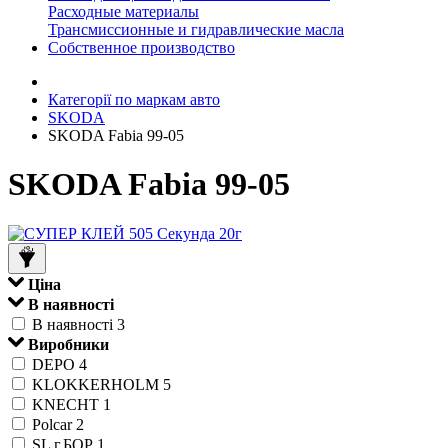
Расходные материалы
Трансмиссионные и гидравлические масла
Собственное производство
Категорії по маркам авто
SKODA
SKODA Fabia 99-05
SKODA Fabia 99-05
Ціна
В наявності
В наявності
3
Виробники
DEPO
4
KLOKKERHOLM
5
KNECHT
1
Polcar
2
SL г.БОР
1