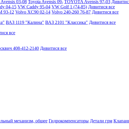
vensis 03-08
Toyota Avensis 09-
TOYOTA Avensis 97-03
Дивитис
y 04-15
VW Caddy 95-04
VW Golf 1 (74-85)
Дивитися все
M 93-12
Volvo XC90 02-14
Volvo 240-260 76-87
Дивитися все
на"
ВАЗ 1119 "Калина"
ВАЗ 2101 "Классика"
Дивитися все
ися все
сквич 408-412-2140
Дивитися все
ельный механизм, общее
Гидрокомпенсаторы
Детали грм
Клапаны