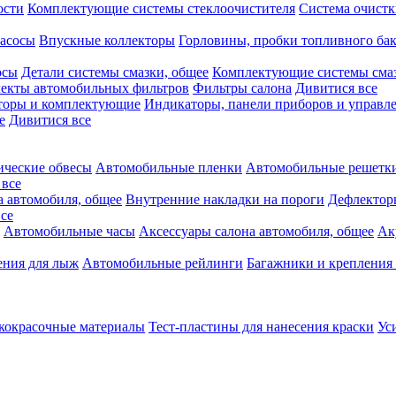
ости
Комплектующие системы стеклоочистителя
Система очистк
асосы
Впускные коллекторы
Горловины, пробки топливного ба
осы
Детали системы смазки, общее
Комплектующие системы сма
екты автомобильных фильтров
Фильтры салона
Дивитися все
аторы и комплектующие
Индикаторы, панели приборов и управле
е
Дивитися все
ческие обвесы
Автомобильные пленки
Автомобильные решетки
 все
а автомобиля, общее
Внутренние накладки на пороги
Дефлектор
се
Автомобильные часы
Аксессуары салона автомобиля, общее
Ак
ения для лыж
Автомобильные рейлинги
Багажники и крепления 
кокрасочные материалы
Тест-пластины для нанесения краски
Ус