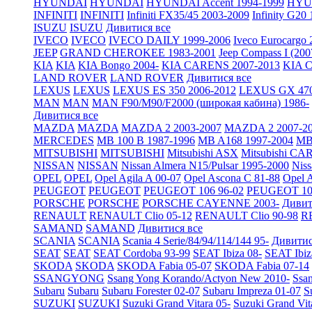
HYUNDAI
HYUNDAI
HYUNDAI Accent 1994-1999
HYUN
INFINITI
INFINITI
Infiniti FX35/45 2003-2009
Infinity G20
ISUZU
ISUZU
Дивитися все
IVECO
IVECO
IVECO DAILY 1999-2006
Iveco Eurocargo 
JEEP
GRAND CHEROKEE 1983-2001
Jeep Compass I (200
KIA
KIA
KIA Bongo 2004-
KIA CARENS 2007-2013
KIA C
LAND ROVER
LAND ROVER
Дивитися все
LEXUS
LEXUS
LEXUS ES 350 2006-2012
LEXUS GX 470
MAN
MAN
MAN F90/M90/F2000 (широкая кабина) 1986-
Дивитися все
MAZDA
MAZDA
MAZDA 2 2003-2007
MAZDA 2 2007-2
MERCEDES
MB 100 B 1987-1996
MB A168 1997-2004
MB 
MITSUBISHI
MITSUBISHI
Mitsubishi ASX
Mitsubishi CA
NISSAN
NISSAN
Nissan Almera N15/Pulsar 1995-2000
Nis
OPEL
OPEL
Opel Agila A 00-07
Opel Ascona C 81-88
Opel A
PEUGEOT
PEUGEOT
PEUGEOT 106 96-02
PEUGEOT 10
PORSCHE
PORSCHE
PORSCHE CAYENNE 2003-
Дивит
RENAULT
RENAULT Clio 05-12
RENAULT Clio 90-98
R
SAMAND
SAMAND
Дивитися все
SCANIA
SCANIA
Scania 4 Serie/84/94/114/144 95-
Дивитис
SEAT
SEAT
SEAT Cordoba 93-99
SEAT Ibiza 08-
SEAT Ibiz
SKODA
SKODA
SKODA Fabia 05-07
SKODA Fabia 07-14
SSANGYONG
Ssang Yong Korando/Actyon New 2010-
Ssa
Subaru
Subaru
Subaru Forester 02-07
Subaru Impreza 01-07
S
SUZUKI
SUZUKI
Suzuki Grand Vitara 05-
Suzuki Grand Vit