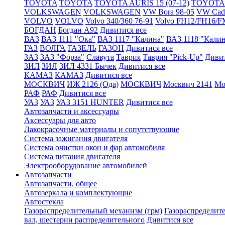
TOYOTA
TOYOTA
TOYOTA AURIS 15 (07-12)
TOYOTA A
VOLKSWAGEN
VOLKSWAGEN
VW Bora 98-05
VW Cadd
VOLVO
VOLVO
Volvo 340/360 76-91
Volvo FH12/FH16/F
БОГДАН
Богдан А92
Дивитися все
ВАЗ
ВАЗ 1111 "Ока"
ВАЗ 1117 "Калина"
ВАЗ 1118 "Кали
ГАЗ
ВОЛГА
ГАЗЕЛЬ
ГАЗОН
Дивитися все
ЗАЗ
ЗАЗ "Форза"
Славута
Таврия
Таврия "Pick-Up"
Дивит
ЗИЛ
ЗИЛ
ЗИЛ 4331 Бычек
Дивитися все
КАМАЗ
КАМАЗ
Дивитися все
МОСКВИЧ
ИЖ 2126 (Ода)
МОСКВИЧ
Москвич 2141
Мо
РАФ
РАФ
Дивитися все
УАЗ
УАЗ
УАЗ 3151 HUNTER
Дивитися все
Автозапчасти и аксессуары
Аксессуары для авто
Лакокрасочные материалы и сопутствующие
Система зажигания двигателя
Система очистки окон и фар автомобиля
Система питания двигателя
Электрооборудование автомобилей
Автозапчасти
Автозапчасти, общее
Автозеркала и комплектующие
Автостекла
Газораспределительный механизм (грм)
Газораспределит
вал, шестерни распределительного
Дивитися все