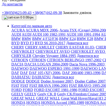
До контактів
+38(050)623-09-43
+38(067)162-09-38
Замовити дзвінок
0
0.00грн.
Категорії по маркам авто
ACURA
ACURA MDX 2006-
Acura TSX (Седан) 2004-200
AUDI
AUDI
AUDI 100 1982-1991
AUDI 100 1991-1994
AU
BMW
BMW
BMW 4 F32/F36
BMW E24
BMW E28
BMW E
BYD
BYD F3
BYD S6 2010-2017
Дивитися все
CHERY
CHERY AMULET
CHERY EASTAR 01.03-
CHER
CHEVROLET
CHEVROLET AVEO
CHEVROLET AVEO Т
CHRYSLER
Chrysler Voyager 1884-1995
Дивитися все
CITROEN
CITROEN
CITROEN BERLINGO 1997-2002
C
DACIA
DACIA LOGAN 2004-2009
Dacia Nova 1996-2003
DAEWOO
DAEWOO ESPERO 1991-1999
DAEWOO LANO
DAF
DAF
DAF 105 (XF) 2006-
DAF 200/400 1983-1996
DA
DAIHATSU
DAIHATSU
Дивитися все
DODGE
DODGE
Dodge Avenger 2007-
Dodge Caliber 2007
FIAT
FIAT
FIAT BRAVA 1996-2001
FIAT BRAVO 1995-20
FORD
FORD
FORD ESCORT 1981-1986
FORD ESCORT 1
GEELY
GEELY
Geely CK II
Geely CK/Freedom Cruiser 200
GREAT WALL
GREAT WALL
Great Wall Hover/Haval H3 
HONDA
HONDA
HONDA Accord 1985-1989
HONDA Acco