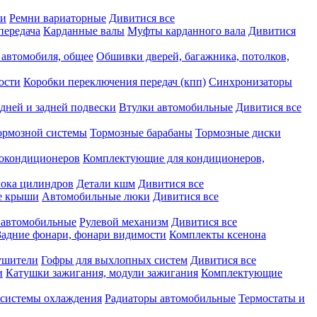
ки
Ремни вариаторные
Дивитися все
передача
Карданные валы
Муфты карданного вала
Дивитися
 автомобиля, общее
Обшивки дверей, багажника, потолков,
ости
Коробки переключения передач (кпп)
Синхронизаторы
дней и задней подвески
Втулки автомобильные
Дивитися все
ормозной системы
Тормозные барабаны
Тормозные диски
токондиционеров
Комплектующие для кондиционеров,
лока цилиндров
Детали кшм
Дивитися все
е крыши
Автомобильные люки
Дивитися все
 автомобильные
Рулевой механизм
Дивитися все
Задние фонари, фонари видимости
Комплекты ксенона
ушители
Гофры для выхлопных систем
Дивитися все
и
Катушки зажигания, модули зажигания
Комплектующие
 системы охлаждения
Радиаторы автомобильные
Термостаты и