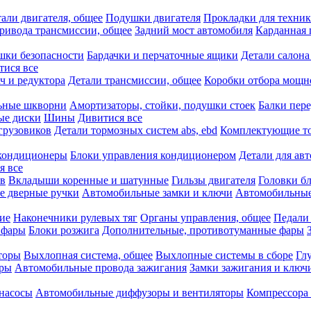
али двигателя, общее
Подушки двигателя
Прокладки для техни
привода трансмиссии, общее
Задний мост автомобиля
Карданная 
шки безопасности
Бардачки и перчаточные ящики
Детали салона
тися все
ч и редуктора
Детали трансмиссии, общее
Коробки отбора мощн
ьные шкворни
Амортизаторы, стойки, подушки стоек
Балки пере
ые диски
Шины
Дивитися все
грузовиков
Детали тормозных систем abs, ebd
Комплектующие т
кондиционеры
Блоки управления кондиционером
Детали для ав
я все
в
Вкладыши коренные и шатунные
Гильзы двигателя
Головки б
е дверные ручки
Автомобильные замки и ключи
Автомобильны
ие
Наконечники рулевых тяг
Органы управления, общее
Педали
 фары
Блоки розжига
Дополнительные, противотуманные фары
торы
Выхлопная система, общее
Выхлопные системы в сборе
Гл
оры
Автомобильные провода зажигания
Замки зажигания и ключ
насосы
Автомобильные диффузоры и вентиляторы
Компрессора