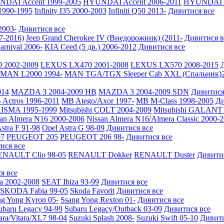
DAI Accent 1999-2005
HYUNDAI Accent 2006-2011
HYUNDAI A
 1990-1995
Infinity I35 2000-2003
Infiniti Q50 2013-
Дивитися все
2003-
Дивитися все
7-2016)
Jeep Grand Cherokee IV (Внедорожник) (2011-
Дивитися в
arnival 2006-
KIA Ceed (5 дв.) 2006-2012
Дивитися все
 2002-2009
LEXUS LX470 2001-2008
LEXUS LX570 2008-2015
MAN L2000 1994-
MAN TGA/TGX Sleeper Cab XXL (Спальник)2
014
MAZDA 3 2004-2009 HB
MAZDA 3 2004-2009 SDN
Дивитися
Actros 1996-2011
MB Atego/Axor 1997-
MB M-Class 1998-2005
Ди
RISMA 1995-1999
Mitsubishi COLT 2004-2009
Mitsubishi GALANT 
san Almera N16 2000-2006
Nissan Almera N16/Almera Classic 2000-
stra F 91-98
Opel Astra G 98-09
Дивитися все
7
PEUGEOT 205
PEUGEOT 206 98-
Дивитися все
ися все
ENAULT Clio 98-05
RENAULT Dokker
RENAULT Duster
Дивити
я все
a 2002-2008
SEAT Ibiza 93-99
Дивитися все
SKODA Fabia 99-05
Skoda Favorit
Дивитися все
ng Yong Kyron 05-
Ssang Yong Rexton 01-
Дивитися все
ubaru Legacy 94-99
Subaru Legacy/Outback 03-09
Дивитися все
ara/Vitara/XL7 98-04
Suzuki Splash 2008-
Suzuki Swift 05-10
Дивити