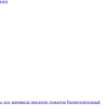
я все
, оси, коромысла двигателя, толкатели
Распределительный