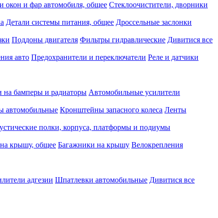
и окон и фар автомобиля, общее
Стеклоочистители, дворники
ка
Детали системы питания, общее
Дроссельные заслонки
зки
Поддоны двигателя
Фильтры гидравлические
Дивитися все
ния авто
Предохранители и переключатели
Реле и датчики
 на бамперы и радиаторы
Автомобильные усилители
ы автомобильные
Кронштейны запасного колеса
Ленты
устические полки, корпуса, платформы и подиумы
на крышу, общее
Багажники на крышу
Велокрепления
илители адгезии
Шпатлевки автомобильные
Дивитися все