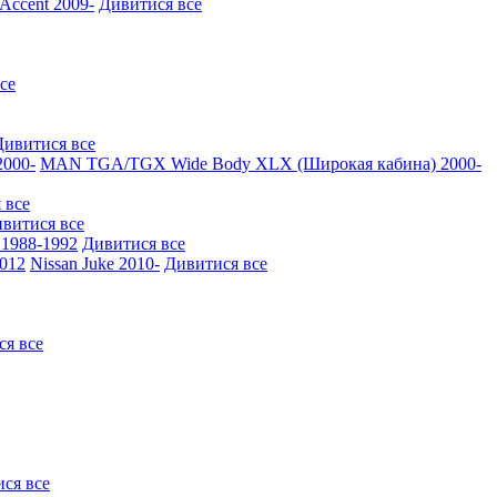
ccent 2009-
Дивитися все
се
Дивитися все
000-
MAN TGA/TGX Wide Body XLX (Широкая кабина) 2000-
 все
витися все
1988-1992
Дивитися все
2012
Nissan Juke 2010-
Дивитися все
ся все
ся все