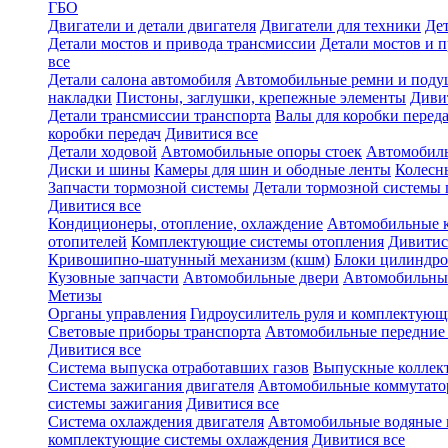
ГБО
Двигатели и детали двигателя
Двигатели для техники
Дет
Детали мостов и привода трансмиссии
Детали мостов и 
все
Детали салона автомобиля
Автомобильные ремни и поду
накладки
Пистоны, заглушки, крепежные элементы
Диви
Детали трансмиссии транспорта
Валы для коробки переда
коробки передач
Дивитися все
Детали ходовой
Автомобильные опоры стоек
Автомобил
Диски и шины
Камеры для шин и ободные ленты
Колесн
Запчасти тормозной системы
Детали тормозной системы 
Дивитися все
Кондиционеры, отопление, охлаждение
Автомобильные 
отопителей
Комплектующие системы отопления
Дивитис
Кривошипно-шатунный механизм (кшм)
Блоки цилиндро
Кузовные запчасти
Автомобильные двери
Автомобильны
Метизы
Органы управления
Гидроусилитель руля и комплектующ
Световые приборы транспорта
Автомобильные передние
Дивитися все
Система выпуска отработавших газов
Выпускные коллек
Система зажигания двигателя
Автомобильные коммутат
системы зажигания
Дивитися все
Система охлаждения двигателя
Автомобильные водяные 
комплектующие системы охлаждения
Дивитися все