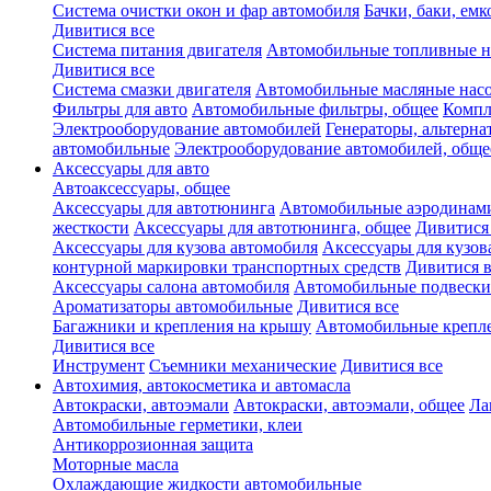
Система очистки окон и фар автомобиля
Бачки, баки, емк
Дивитися все
Система питания двигателя
Автомобильные топливные н
Дивитися все
Система смазки двигателя
Автомобильные масляные нас
Фильтры для авто
Автомобильные фильтры, общее
Компл
Электрооборудование автомобилей
Генераторы, альтерн
автомобильные
Электрооборудование автомобилей, обще
Аксессуары для авто
Автоаксессуары, общее
Аксессуары для автотюнинга
Автомобильные аэродинами
жесткости
Аксессуары для автотюнинга, общее
Дивитися
Аксессуары для кузова автомобиля
Аксессуары для кузов
контурной маркировки транспортных средств
Дивитися в
Аксессуары салона автомобиля
Автомобильные подвески
Ароматизаторы автомобильные
Дивитися все
Багажники и крепления на крышу
Автомобильные крепл
Дивитися все
Инструмент
Съемники механические
Дивитися все
Автохимия, автокосметика и автомасла
Автокраски, автоэмали
Автокраски, автоэмали, общее
Ла
Автомобильные герметики, клеи
Антикоррозионная защита
Моторные масла
Охлаждающие жидкости автомобильные