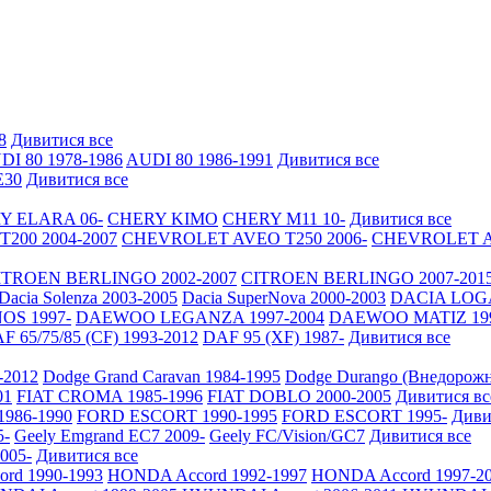
8
Дивитися все
DI 80 1978-1986
AUDI 80 1986-1991
Дивитися все
30
Дивитися все
Y ELARA 06-
CHERY KIMO
CHERY M11 10-
Дивитися все
200 2004-2007
CHEVROLET AVEO Т250 2006-
CHEVROLET AV
ITROEN BERLINGO 2002-2007
CITROEN BERLINGO 2007-201
Dacia Solenza 2003-2005
Dacia SuperNova 2000-2003
DACIA LOGA
S 1997-
DAEWOO LEGANZA 1997-2004
DAEWOO MATIZ 19
F 65/75/85 (CF) 1993-2012
DAF 95 (XF) 1987-
Дивитися все
-2012
Dodge Grand Caravan 1984-1995
Dodge Durango (Внедорожн
01
FIAT CROMA 1985-1996
FIAT DOBLO 2000-2005
Дивитися вс
986-1990
FORD ESCORT 1990-1995
FORD ESCORT 1995-
Диви
5-
Geely Emgrand EC7 2009-
Geely FC/Vision/GC7
Дивитися все
2005-
Дивитися все
rd 1990-1993
HONDA Accord 1992-1997
HONDA Accord 1997-2