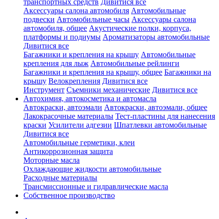
транспортных средств
Дивитися все
Аксессуары салона автомобиля
Автомобильные
подвески
Автомобильные часы
Аксессуары салона
автомобиля, общее
Акустические полки, корпуса,
платформы и подиумы
Ароматизаторы автомобильные
Дивитися все
Багажники и крепления на крышу
Автомобильные
крепления для лыж
Автомобильные рейлинги
Багажники и крепления на крышу, общее
Багажники на
крышу
Велокрепления
Дивитися все
Инструмент
Съемники механические
Дивитися все
Автохимия, автокосметика и автомасла
Автокраски, автоэмали
Автокраски, автоэмали, общее
Лакокрасочные материалы
Тест-пластины для нанесения
краски
Усилители адгезии
Шпатлевки автомобильные
Дивитися все
Автомобильные герметики, клеи
Антикоррозионная защита
Моторные масла
Охлаждающие жидкости автомобильные
Расходные материалы
Трансмиссионные и гидравлические масла
Собственное производство