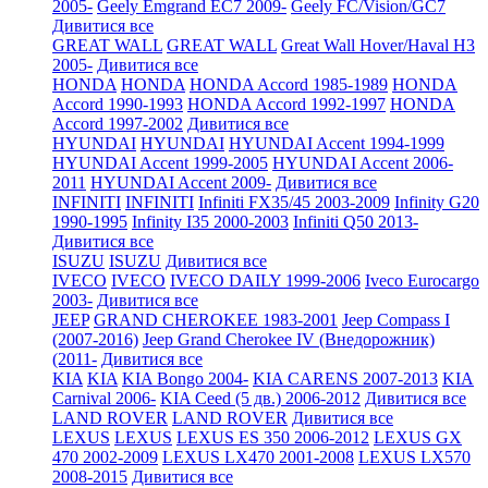
2005-
Geely Emgrand EC7 2009-
Geely FC/Vision/GC7
Дивитися все
GREAT WALL
GREAT WALL
Great Wall Hover/Haval H3
2005-
Дивитися все
HONDA
HONDA
HONDA Accord 1985-1989
HONDA
Accord 1990-1993
HONDA Accord 1992-1997
HONDA
Accord 1997-2002
Дивитися все
HYUNDAI
HYUNDAI
HYUNDAI Accent 1994-1999
HYUNDAI Accent 1999-2005
HYUNDAI Accent 2006-
2011
HYUNDAI Accent 2009-
Дивитися все
INFINITI
INFINITI
Infiniti FX35/45 2003-2009
Infinity G20
1990-1995
Infinity I35 2000-2003
Infiniti Q50 2013-
Дивитися все
ISUZU
ISUZU
Дивитися все
IVECO
IVECO
IVECO DAILY 1999-2006
Iveco Eurocargo
2003-
Дивитися все
JEEP
GRAND CHEROKEE 1983-2001
Jeep Compass I
(2007-2016)
Jeep Grand Cherokee IV (Внедорожник)
(2011-
Дивитися все
KIA
KIA
KIA Bongo 2004-
KIA CARENS 2007-2013
KIA
Carnival 2006-
KIA Ceed (5 дв.) 2006-2012
Дивитися все
LAND ROVER
LAND ROVER
Дивитися все
LEXUS
LEXUS
LEXUS ES 350 2006-2012
LEXUS GX
470 2002-2009
LEXUS LX470 2001-2008
LEXUS LX570
2008-2015
Дивитися все