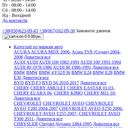
Пт - 08:00 - 14:00
Сб - 08:00 - 14:00
Нд - Вихідний
До контактів
+38(050)623-09-43
+38(067)162-09-38
Замовити дзвінок
0
0.00грн.
Категорії по маркам авто
ACURA
ACURA MDX 2006-
Acura TSX (Седан) 2004-
2008
Дивитися все
AUDI
AUDI
AUDI 100 1982-1991
AUDI 100 1991-1994
AUDI 80 1978-1986
AUDI 80 1986-1991
Дивитися все
BMW
BMW
BMW 4 F32/F36
BMW E24
BMW E28
BMW
E30
Дивитися все
BYD
BYD F3
BYD S6 2010-2017
Дивитися все
CHERY
CHERY AMULET
CHERY EASTAR 01.03-
CHERY ELARA 06-
CHERY KIMO
CHERY M11 10-
Дивитися все
CHEVROLET
CHEVROLET AVEO
CHEVROLET
AVEO Т200 2004-2007
CHEVROLET AVEO Т250 2006-
CHEVROLET AVEO Т255 2007-
CHEVROLET AVEO
Т300 2011-
Дивитися все
CHRYSLER
Chrysler Voyager 1884-1995
Дивитися все