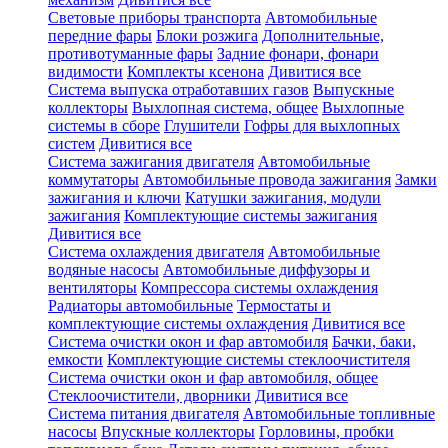
Световые приборы транспорта
Автомобильные
передние фары
Блоки розжига
Дополнительные,
противотуманные фары
Задние фонари, фонари
видимости
Комплекты ксенона
Дивитися все
Система выпуска отработавших газов
Выпускные
коллекторы
Выхлопная система, общее
Выхлопные
системы в сборе
Глушители
Гофры для выхлопных
систем
Дивитися все
Система зажигания двигателя
Автомобильные
коммутаторы
Автомобильные провода зажигания
Замки
зажигания и ключи
Катушки зажигания, модули
зажигания
Комплектующие системы зажигания
Дивитися все
Система охлаждения двигателя
Автомобильные
водяные насосы
Автомобильные диффузоры и
вентиляторы
Компрессора системы охлаждения
Радиаторы автомобильные
Термостаты и
комплектующие системы охлаждения
Дивитися все
Система очистки окон и фар автомобиля
Бачки, баки,
емкости
Комплектующие системы стеклоочистителя
Система очистки окон и фар автомобиля, общее
Стеклоочистители, дворники
Дивитися все
Система питания двигателя
Автомобильные топливные
насосы
Впускные коллекторы
Горловины, пробки