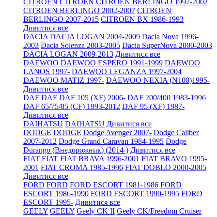
CITROEN
CITROEN
CITROEN BERLINGO 1997-2002
CITROEN BERLINGO 2002-2007
CITROEN
BERLINGO 2007-2015
CITROEN BX 1986-1993
Дивитися все
DACIA
DACIA LOGAN 2004-2009
Dacia Nova 1996-
2003
Dacia Solenza 2003-2005
Dacia SuperNova 2000-2003
DACIA LOGAN 2009-2013
Дивитися все
DAEWOO
DAEWOO ESPERO 1991-1999
DAEWOO
LANOS 1997-
DAEWOO LEGANZA 1997-2004
DAEWOO MATIZ 1997-
DAEWOO NEXIA (N100)1995-
Дивитися все
DAF
DAF
DAF 105 (XF) 2006-
DAF 200/400 1983-1996
DAF 65/75/85 (CF) 1993-2012
DAF 95 (XF) 1987-
Дивитися все
DAIHATSU
DAIHATSU
Дивитися все
DODGE
DODGE
Dodge Avenger 2007-
Dodge Caliber
2007-2012
Dodge Grand Caravan 1984-1995
Dodge
Durango (Внедорожник) (2014-)
Дивитися все
FIAT
FIAT
FIAT BRAVA 1996-2001
FIAT BRAVO 1995-
2001
FIAT CROMA 1985-1996
FIAT DOBLO 2000-2005
Дивитися все
FORD
FORD
FORD ESCORT 1981-1986
FORD
ESCORT 1986-1990
FORD ESCORT 1990-1995
FORD
ESCORT 1995-
Дивитися все
GEELY
GEELY
Geely CK II
Geely CK/Freedom Cruiser