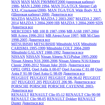
MAN
MAN
MAN F90/M90/F2000 (широкая кабина)
1986-
MAN L2000 1994-
MAN TGA/TGX Sleeper Cab
XXL (Спальник)2000-
MAN TGA/TGX Wide Body XLX
(Широкая кабина) 2000-
Дивитися все
MAZDA
MAZDA
MAZDA 2 2003-2007
MAZDA 2 2007-
2014
MAZDA 3 2004-2009 HB
MAZDA 3 2004-2009 SDN
Дивитися все
MERCEDES
MB 100 B 1987-1996
MB A168 1997-2004
MB Actros 1996-2011
MB Atego/Axor 1997-
MB M-Class
1998-2005
Дивитися все
MITSUBISHI
MITSUBISHI
Mitsubishi ASX
Mitsubishi
CARISMA 1995-1999
Mitsubishi COLT 2004-2009
Mitsubishi GALANT 1988-1992
Дивитися все
NISSAN
NISSAN
Nissan Almera N15/Pulsar 1995-2000
Nissan Almera N16 2000-2006
Nissan Almera N16/Almera
Classic 2000-2012
Nissan Juke 2010-
Дивитися все
OPEL
OPEL
Opel Agila A 00-07
Opel Ascona C 81-88
Opel
Astra F 91-98
Opel Astra G 98-09
Дивитися все
PEUGEOT
PEUGEOT
PEUGEOT 106 96-02
PEUGEOT
107
PEUGEOT 205
PEUGEOT 206 98-
Дивитися все
PORSCHE
PORSCHE
PORSCHE CAYENNE 2003-
Дивитися все
RENAULT
RENAULT Clio 05-12
RENAULT Clio 90-98
RENAULT Clio 98-05
RENAULT Dokker
RENAULT
Duster
Дивитися все