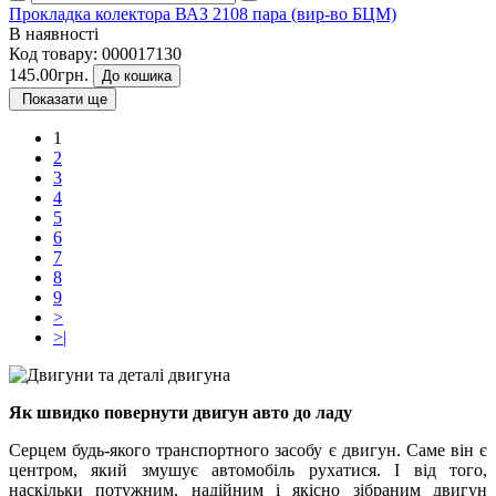
Прокладка колектора ВАЗ 2108 пара (вир-во БЦМ)
В наявності
Код товару:
000017130
145.00грн.
До кошика
Показати ще
1
2
3
4
5
6
7
8
9
>
>|
Як швидко повернути двигун авто до ладу
Серцем будь-якого транспортного засобу є двигун. Саме він є
центром, який змушує автомобіль рухатися. І від того,
наскільки потужним, надійним і якісно зібраним двигун