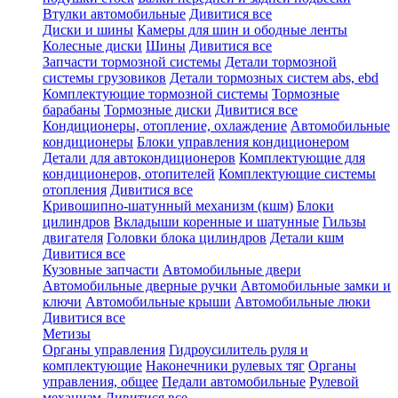
Втулки автомобильные
Дивитися все
Диски и шины
Камеры для шин и ободные ленты
Колесные диски
Шины
Дивитися все
Запчасти тормозной системы
Детали тормозной
системы грузовиков
Детали тормозных систем abs, ebd
Комплектующие тормозной системы
Тормозные
барабаны
Тормозные диски
Дивитися все
Кондиционеры, отопление, охлаждение
Автомобильные
кондиционеры
Блоки управления кондиционером
Детали для автокондиционеров
Комплектующие для
кондиционеров, отопителей
Комплектующие системы
отопления
Дивитися все
Кривошипно-шатунный механизм (кшм)
Блоки
цилиндров
Вкладыши коренные и шатунные
Гильзы
двигателя
Головки блока цилиндров
Детали кшм
Дивитися все
Кузовные запчасти
Автомобильные двери
Автомобильные дверные ручки
Автомобильные замки и
ключи
Автомобильные крыши
Автомобильные люки
Дивитися все
Метизы
Органы управления
Гидроусилитель руля и
комплектующие
Наконечники рулевых тяг
Органы
управления, общее
Педали автомобильные
Рулевой
механизм
Дивитися все