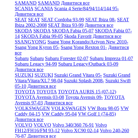
SAMAND
SAMAND
Дивитися все
SCANIA
SCANIA
Scania 4 Serie/84/94/114/144 95-
Дивитися все
SEAT
SEAT
SEAT Cordoba 93-99
SEAT Ibiza 08-
SEAT
Ibiza 2002-2008
SEAT Ibiza 93-99
Дивитися все
SKODA
SKODA
SKODA Fabia 05-07
SKODA Fabia 07-
14
SKODA Fabia 99-05
Skoda Favorit
Дивитися все
SSANGYONG
Ssang Yong Korando/Actyon New 2010-
Ssang Yong Kyron 05-
Ssang Yong Rexton 01-
Дивитися
все
Subaru
Subaru
Subaru Forester 02-07
Subaru Impreza 01-07
Subaru Legacy 94-99
Subaru Legacy/Outback 03-09
Дивитися все
SUZUKI
SUZUKI
Suzuki Grand Vitara 05-
Suzuki Grand
Vitara/Vitara/XL7 98-04
Suzuki Splash 2008-
Suzuki Swift
05-10
Дивитися все
TOYOTA
TOYOTA
TOYOTA AURIS 15 (07-12)
TOYOTA Avensis 03-08
Toyota Avensis 09-
TOYOTA
Avensis 97-03
Дивитися все
VOLKSWAGEN
VOLKSWAGEN
VW Bora 98-05
VW
Caddy 04-15
VW Caddy 95-04
VW Golf 1 (74-85)
Дивитися все
VOLVO
VOLVO
Volvo 340/360 76-91
Volvo
FH12/FH16/FM 93-12
Volvo XC90 02-14
Volvo 240-260
76-87
Дивитися все