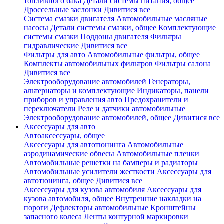
топливного бака
Детали системы питания, общее
Дроссельные заслонки
Дивитися все
Система смазки двигателя
Автомобильные масляные
насосы
Детали системы смазки, общее
Комплектующие
системы смазки
Поддоны двигателя
Фильтры
гидравлические
Дивитися все
Фильтры для авто
Автомобильные фильтры, общее
Комплекты автомобильных фильтров
Фильтры салона
Дивитися все
Электрооборудование автомобилей
Генераторы,
альтернаторы и комплектующие
Индикаторы, панели
приборов и управления авто
Предохранители и
переключатели
Реле и датчики автомобильные
Электрооборудование автомобилей, общее
Дивитися все
Аксессуары для авто
Автоаксессуары, общее
Аксессуары для автотюнинга
Автомобильные
аэродинамические обвесы
Автомобильные пленки
Автомобильные решетки на бамперы и радиаторы
Автомобильные усилители жесткости
Аксессуары для
автотюнинга, общее
Дивитися все
Аксессуары для кузова автомобиля
Аксессуары для
кузова автомобиля, общее
Внутренние накладки на
пороги
Дефлекторы автомобильные
Кронштейны
запасного колеса
Ленты контурной маркировки