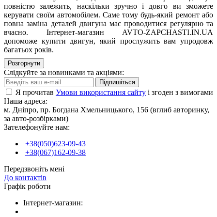
повністю залежить, наскільки зручно і довго ви зможете
керувати своїм автомобілем. Саме тому будь-який ремонт або
повна заміна деталей двигуна має проводитися регулярно та
вчасно. Інтернет-магазин AVTO-ZAPCHASTI.IN.UA
допоможе купити двигун, який прослужить вам упродовж
багатьох років.
Розгорнути
Чинити або міняти двигун?
Слідкуйте за новинками та акціями:
Це одне з найпопулярніших питань, яке ставлять собі
Підпишіться
автовласники зі стажем, коли зауважують, що двигун почав
Я прочитав
Умови використання сайту
і згоден з вимогами
«барахлити». Існує кілька найбільш поширених
Наша адреса:
автомобільних проблем, з появою яких постає питання
м. Дніпро, пр. Богдана Хмельницького, 156 (вглиб авторинку,
вирішення проблеми двигуна:
за авто-розбірками)
Зателефонуйте нам:
Автомобіль починає споживати більше палива та олифи,
+38(050)623-09-43
ніж раніше.
+38(067)162-09-38
В нього падає потужність.
Передзвоніть мені
Спостерігаються сторонній шум двигуна.
До контактів
Мотор починає працювати з перебоями та паузами або,
Графік роботи
як то кажуть, «захлинається».
Спостерігається регулярне перегрівання двигуна.
Інтернет-магазин:
Повна зупинка, після чого двигун відмовляється
запускатися знову.