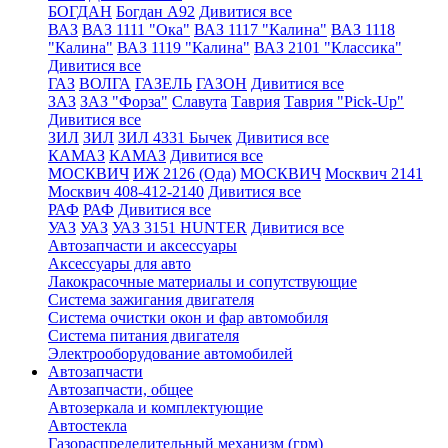
БОГДАН
Богдан А92
Дивитися все
ВАЗ
ВАЗ 1111 "Ока"
ВАЗ 1117 "Калина"
ВАЗ 1118
"Калина"
ВАЗ 1119 "Калина"
ВАЗ 2101 "Классика"
Дивитися все
ГАЗ
ВОЛГА
ГАЗЕЛЬ
ГАЗОН
Дивитися все
ЗАЗ
ЗАЗ "Форза"
Славута
Таврия
Таврия "Pick-Up"
Дивитися все
ЗИЛ
ЗИЛ
ЗИЛ 4331 Бычек
Дивитися все
КАМАЗ
КАМАЗ
Дивитися все
МОСКВИЧ
ИЖ 2126 (Ода)
МОСКВИЧ
Москвич 2141
Москвич 408-412-2140
Дивитися все
РАФ
РАФ
Дивитися все
УАЗ
УАЗ
УАЗ 3151 HUNTER
Дивитися все
Автозапчасти и аксессуары
Аксессуары для авто
Лакокрасочные материалы и сопутствующие
Система зажигания двигателя
Система очистки окон и фар автомобиля
Система питания двигателя
Электрооборудование автомобилей
Автозапчасти
Автозапчасти, общее
Автозеркала и комплектующие
Автостекла
Газораспределительный механизм (грм)