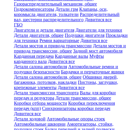
Газораспределительный механизм, общее
Гидрокомпенсаторы
Детали грм
Клапаны, оси,
коромысла двигателя, толкатели
Распределительный
вал, шестерни распределительного
Дивитися все
ГБО
Двигатели и детали двигателя
Двигатели для техники
Детали двигателя, общее
Подушки двигателя
Прокладки
для техники
Ремни вариаторные
Дивитися все
Детали мостов и привода трансмиссии
Детали мостов и
привода трансмиссии, общее
Задний мост автомобиля
Карданная передача
Карданные валы
Муфты
карданного вала
Дивитися все
Детали салона автомобиля
Автомобильные ремни и
подушки безопасности
Бардачки и перчаточные ящики
Детали салона автомобиля, общее
Обшивки дверей,
багажника, потолков, накладки
Пистоны, заглушки,
крепежные элементы
Дивитися все
Детали трансмиссии транспорта
Валы для коробки
передач и редуктора
Детали трансмиссии, общее
Коробки отбора мощности
Коробки переключения
передач (кпп)
Синхронизаторы коробки передач
Дивитися все
Детали ходовой
Автомобильные опоры стоек
Автомобильные шкворни
Амортизаторы, стойки,
подушки стоек
Балки передней и задней подвески