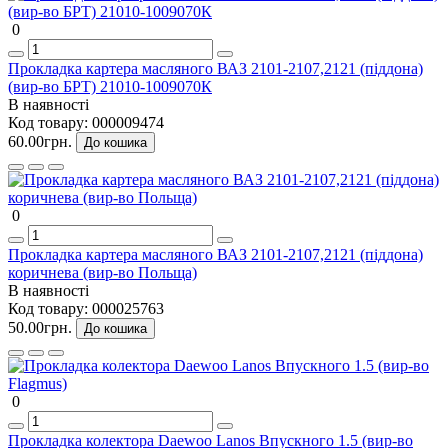
0
Прокладка картера масляного ВАЗ 2101-2107,2121 (піддона)
(вир-во БРТ) 21010-1009070К
В наявності
Код товару:
000009474
60.00грн.
До кошика
0
Прокладка картера масляного ВАЗ 2101-2107,2121 (піддона)
коричнева (вир-во Польща)
В наявності
Код товару:
000025763
50.00грн.
До кошика
0
Прокладка колектора Daewoo Lanos Впускного 1.5 (вир-во