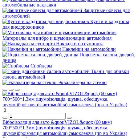
автомобильные накладки
Защитные обвесы для
автомобилей
Кунги и хардтопы
для внедорожников
Материалы для вибро и шумоизоляции автомобиля
Накладки на суппорта
Наклейки на автомобили
Подсветка салона, дверей,
днища
Спойлеры
Ткани для обивки
салона автомобилей
Эквалайзеры на стекло
0
Віброізоляція для авто &quot;VIZOL&quot; (60 мкм)
700*500*1.3мм (шумоізоляція, шумка, обесшумка,
шумовіброізоляція автомобіля) самоклеюча (пр-во Україна)