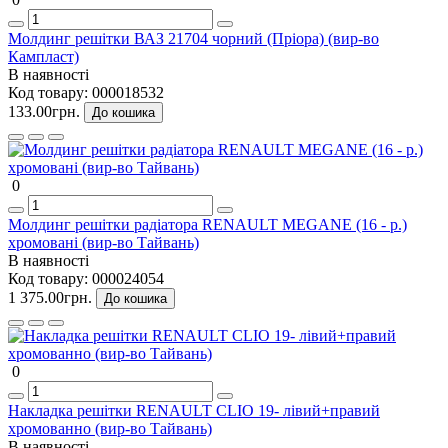
Молдинг решітки ВАЗ 21704 чорний (Пріора) (вир-во
Кампласт)
В наявності
Код товару:
000018532
133.00грн.
До кошика
0
Молдинг решітки радіатора RENAULT MEGANE (16 - р.)
хромовані (вир-во Тайвань)
В наявності
Код товару:
000024054
1 375.00грн.
До кошика
0
Накладка решітки RENAULT CLIO 19- лівий+правий
хромованно (вир-во Тайвань)
В наявності