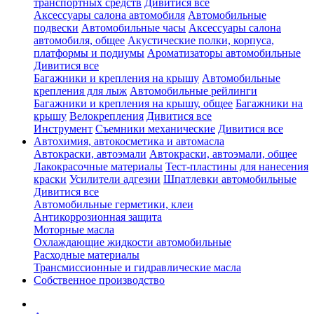
транспортных средств
Дивитися все
Аксессуары салона автомобиля
Автомобильные
подвески
Автомобильные часы
Аксессуары салона
автомобиля, общее
Акустические полки, корпуса,
платформы и подиумы
Ароматизаторы автомобильные
Дивитися все
Багажники и крепления на крышу
Автомобильные
крепления для лыж
Автомобильные рейлинги
Багажники и крепления на крышу, общее
Багажники на
крышу
Велокрепления
Дивитися все
Инструмент
Съемники механические
Дивитися все
Автохимия, автокосметика и автомасла
Автокраски, автоэмали
Автокраски, автоэмали, общее
Лакокрасочные материалы
Тест-пластины для нанесения
краски
Усилители адгезии
Шпатлевки автомобильные
Дивитися все
Автомобильные герметики, клеи
Антикоррозионная защита
Моторные масла
Охлаждающие жидкости автомобильные
Расходные материалы
Трансмиссионные и гидравлические масла
Собственное производство