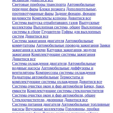
Световые приборы транспорта
Автомобильные
передние фары
Блоки розжига
Дополнительные,
противотуманные фары
Задние фонари, фонари
видимости
Комплекты ксенона
Дивитися все
Система выпуска отработавших газов
Выпускные
коллекторы
Выхлопная система, общее
Выхлопные
системы в сборе
Глушители
Гофры для выхлопных
систем
Дивитися все
Система зажигания двигателя
Автомобильные
коммутаторы
Автомобильные провода зажигания
Замки
зажигания и ключи
Катушки зажигания, модули
зажигания
Комплектующие системы зажигания
Дивитися все
Система охлаждения двигателя
Автомобильные
водяные насосы
Автомобильные диффузоры и
вентиляторы
Компрессора системы охлаждения
Радиаторы автомобильные
Термостаты и
комплектующие системы охлаждения
Дивитися все
Система очистки окон и фар автомобиля
Бачки, баки,
емкости
Комплектующие системы стеклоочистителя
Система очистки окон и фар автомобиля, общее
Стеклоочистители, дворники
Дивитися все
Система питания двигателя
Автомобильные топливные
насосы
Впускные коллекторы
Горловины, пробки