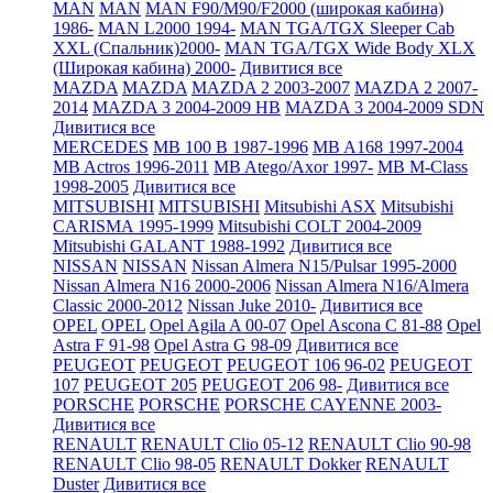
MAN
MAN
MAN F90/M90/F2000 (широкая кабина)
1986-
MAN L2000 1994-
MAN TGA/TGX Sleeper Cab
XXL (Спальник)2000-
MAN TGA/TGX Wide Body XLX
(Широкая кабина) 2000-
Дивитися все
MAZDA
MAZDA
MAZDA 2 2003-2007
MAZDA 2 2007-
2014
MAZDA 3 2004-2009 HB
MAZDA 3 2004-2009 SDN
Дивитися все
MERCEDES
MB 100 B 1987-1996
MB A168 1997-2004
MB Actros 1996-2011
MB Atego/Axor 1997-
MB M-Class
1998-2005
Дивитися все
MITSUBISHI
MITSUBISHI
Mitsubishi ASX
Mitsubishi
CARISMA 1995-1999
Mitsubishi COLT 2004-2009
Mitsubishi GALANT 1988-1992
Дивитися все
NISSAN
NISSAN
Nissan Almera N15/Pulsar 1995-2000
Nissan Almera N16 2000-2006
Nissan Almera N16/Almera
Classic 2000-2012
Nissan Juke 2010-
Дивитися все
OPEL
OPEL
Opel Agila A 00-07
Opel Ascona C 81-88
Opel
Astra F 91-98
Opel Astra G 98-09
Дивитися все
PEUGEOT
PEUGEOT
PEUGEOT 106 96-02
PEUGEOT
107
PEUGEOT 205
PEUGEOT 206 98-
Дивитися все
PORSCHE
PORSCHE
PORSCHE CAYENNE 2003-
Дивитися все
RENAULT
RENAULT Clio 05-12
RENAULT Clio 90-98
RENAULT Clio 98-05
RENAULT Dokker
RENAULT
Duster
Дивитися все