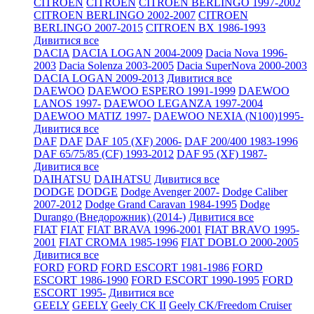
CITROEN
CITROEN
CITROEN BERLINGO 1997-2002
CITROEN BERLINGO 2002-2007
CITROEN
BERLINGO 2007-2015
CITROEN BX 1986-1993
Дивитися все
DACIA
DACIA LOGAN 2004-2009
Dacia Nova 1996-
2003
Dacia Solenza 2003-2005
Dacia SuperNova 2000-2003
DACIA LOGAN 2009-2013
Дивитися все
DAEWOO
DAEWOO ESPERO 1991-1999
DAEWOO
LANOS 1997-
DAEWOO LEGANZA 1997-2004
DAEWOO MATIZ 1997-
DAEWOO NEXIA (N100)1995-
Дивитися все
DAF
DAF
DAF 105 (XF) 2006-
DAF 200/400 1983-1996
DAF 65/75/85 (CF) 1993-2012
DAF 95 (XF) 1987-
Дивитися все
DAIHATSU
DAIHATSU
Дивитися все
DODGE
DODGE
Dodge Avenger 2007-
Dodge Caliber
2007-2012
Dodge Grand Caravan 1984-1995
Dodge
Durango (Внедорожник) (2014-)
Дивитися все
FIAT
FIAT
FIAT BRAVA 1996-2001
FIAT BRAVO 1995-
2001
FIAT CROMA 1985-1996
FIAT DOBLO 2000-2005
Дивитися все
FORD
FORD
FORD ESCORT 1981-1986
FORD
ESCORT 1986-1990
FORD ESCORT 1990-1995
FORD
ESCORT 1995-
Дивитися все
GEELY
GEELY
Geely CK II
Geely CK/Freedom Cruiser