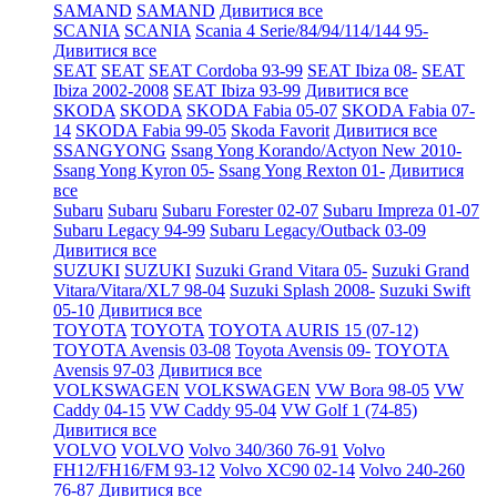
SAMAND
SAMAND
Дивитися все
SCANIA
SCANIA
Scania 4 Serie/84/94/114/144 95-
Дивитися все
SEAT
SEAT
SEAT Cordoba 93-99
SEAT Ibiza 08-
SEAT
Ibiza 2002-2008
SEAT Ibiza 93-99
Дивитися все
SKODA
SKODA
SKODA Fabia 05-07
SKODA Fabia 07-
14
SKODA Fabia 99-05
Skoda Favorit
Дивитися все
SSANGYONG
Ssang Yong Korando/Actyon New 2010-
Ssang Yong Kyron 05-
Ssang Yong Rexton 01-
Дивитися
все
Subaru
Subaru
Subaru Forester 02-07
Subaru Impreza 01-07
Subaru Legacy 94-99
Subaru Legacy/Outback 03-09
Дивитися все
SUZUKI
SUZUKI
Suzuki Grand Vitara 05-
Suzuki Grand
Vitara/Vitara/XL7 98-04
Suzuki Splash 2008-
Suzuki Swift
05-10
Дивитися все
TOYOTA
TOYOTA
TOYOTA AURIS 15 (07-12)
TOYOTA Avensis 03-08
Toyota Avensis 09-
TOYOTA
Avensis 97-03
Дивитися все
VOLKSWAGEN
VOLKSWAGEN
VW Bora 98-05
VW
Caddy 04-15
VW Caddy 95-04
VW Golf 1 (74-85)
Дивитися все
VOLVO
VOLVO
Volvo 340/360 76-91
Volvo
FH12/FH16/FM 93-12
Volvo XC90 02-14
Volvo 240-260
76-87
Дивитися все