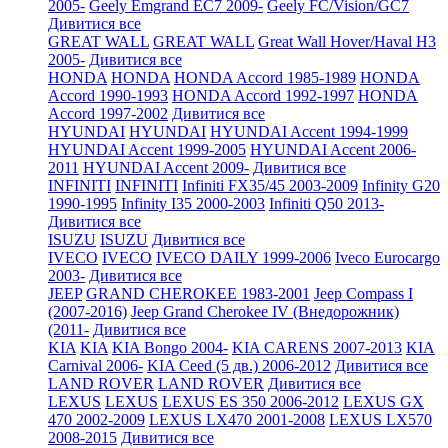
2005-
Geely Emgrand EC7 2009-
Geely FC/Vision/GC7
Дивитися все
GREAT WALL
GREAT WALL
Great Wall Hover/Haval H3
2005-
Дивитися все
HONDA
HONDA
HONDA Accord 1985-1989
HONDA
Accord 1990-1993
HONDA Accord 1992-1997
HONDA
Accord 1997-2002
Дивитися все
HYUNDAI
HYUNDAI
HYUNDAI Accent 1994-1999
HYUNDAI Accent 1999-2005
HYUNDAI Accent 2006-
2011
HYUNDAI Accent 2009-
Дивитися все
INFINITI
INFINITI
Infiniti FX35/45 2003-2009
Infinity G20
1990-1995
Infinity I35 2000-2003
Infiniti Q50 2013-
Дивитися все
ISUZU
ISUZU
Дивитися все
IVECO
IVECO
IVECO DAILY 1999-2006
Iveco Eurocargo
2003-
Дивитися все
JEEP
GRAND CHEROKEE 1983-2001
Jeep Compass I
(2007-2016)
Jeep Grand Cherokee IV (Внедорожник)
(2011-
Дивитися все
KIA
KIA
KIA Bongo 2004-
KIA CARENS 2007-2013
KIA
Carnival 2006-
KIA Ceed (5 дв.) 2006-2012
Дивитися все
LAND ROVER
LAND ROVER
Дивитися все
LEXUS
LEXUS
LEXUS ES 350 2006-2012
LEXUS GX
470 2002-2009
LEXUS LX470 2001-2008
LEXUS LX570
2008-2015
Дивитися все