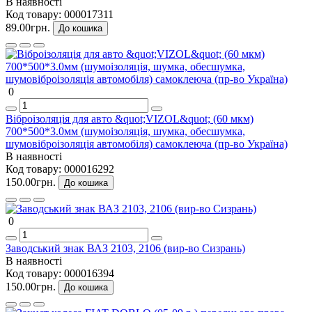
В наявності
Код товару:
000017311
89.00грн.
До кошика
0
Віброізоляція для авто &quot;VIZOL&quot; (60 мкм)
700*500*3.0мм (шумоізоляція, шумка, обесшумка,
шумовіброізоляція автомобіля) самоклеюча (пр-во Україна)
В наявності
Код товару:
000016292
150.00грн.
До кошика
0
Заводський знак ВАЗ 2103, 2106 (вир-во Сизрань)
В наявності
Код товару:
000016394
150.00грн.
До кошика