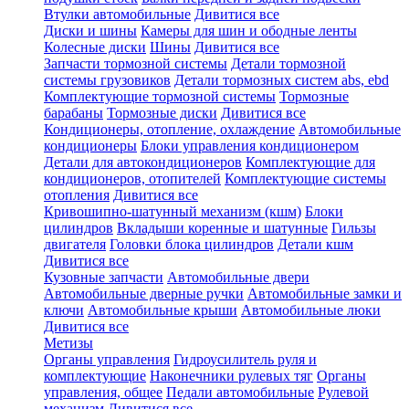
Втулки автомобильные
Дивитися все
Диски и шины
Камеры для шин и ободные ленты
Колесные диски
Шины
Дивитися все
Запчасти тормозной системы
Детали тормозной
системы грузовиков
Детали тормозных систем abs, ebd
Комплектующие тормозной системы
Тормозные
барабаны
Тормозные диски
Дивитися все
Кондиционеры, отопление, охлаждение
Автомобильные
кондиционеры
Блоки управления кондиционером
Детали для автокондиционеров
Комплектующие для
кондиционеров, отопителей
Комплектующие системы
отопления
Дивитися все
Кривошипно-шатунный механизм (кшм)
Блоки
цилиндров
Вкладыши коренные и шатунные
Гильзы
двигателя
Головки блока цилиндров
Детали кшм
Дивитися все
Кузовные запчасти
Автомобильные двери
Автомобильные дверные ручки
Автомобильные замки и
ключи
Автомобильные крыши
Автомобильные люки
Дивитися все
Метизы
Органы управления
Гидроусилитель руля и
комплектующие
Наконечники рулевых тяг
Органы
управления, общее
Педали автомобильные
Рулевой
механизм
Дивитися все