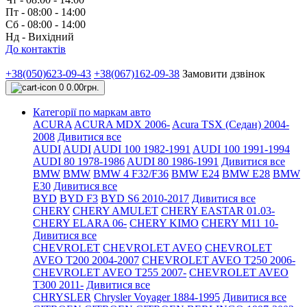
Пт - 08:00 - 14:00
Сб - 08:00 - 14:00
Нд - Вихідний
До контактів
+38(050)623-09-43
+38(067)162-09-38
Замовити дзвінок
0
0.00грн.
Категорії по маркам авто
ACURA
ACURA MDX 2006-
Acura TSX (Седан) 2004-
2008
Дивитися все
AUDI
AUDI
AUDI 100 1982-1991
AUDI 100 1991-1994
AUDI 80 1978-1986
AUDI 80 1986-1991
Дивитися все
BMW
BMW
BMW 4 F32/F36
BMW E24
BMW E28
BMW
E30
Дивитися все
BYD
BYD F3
BYD S6 2010-2017
Дивитися все
CHERY
CHERY AMULET
CHERY EASTAR 01.03-
CHERY ELARA 06-
CHERY KIMO
CHERY M11 10-
Дивитися все
CHEVROLET
CHEVROLET AVEO
CHEVROLET
AVEO Т200 2004-2007
CHEVROLET AVEO Т250 2006-
CHEVROLET AVEO Т255 2007-
CHEVROLET AVEO
Т300 2011-
Дивитися все
CHRYSLER
Chrysler Voyager 1884-1995
Дивитися все