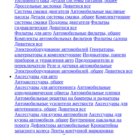
топливного бака
Детали системы питания, общее
Дроссельные заслонки
Дивитися все
Система смазки двигателя
Автомобильные масляные
насосы
Детали системы смазки, общее
Комплектующие
системы смазки
Поддоны двигателя
Фильтры
гидравлические
Дивитися все
Фильтры для авто
Автомобильные фильтры, общее
Комплекты автомобильных фильтров
Фильтры салона
Дивитися все
Электрооборудование автомобилей
Генераторы,
альтернаторы и комплектующие
Индикаторы, панели
приборов и управления авто
Предохранители и
переключатели
Реле и датчики автомобильные
Электрооборудование автомобилей, общее
Дивитися все
Аксессуары для авто
Автоаксессуары, общее
Аксессуары для автотюнинга
Автомобильные
аэродинамические обвесы
Автомобильные пленки
Автомобильные решетки на бамперы и радиаторы
Автомобильные усилители жесткости
Аксессуары для
автотюнинга, общее
Дивитися все
Аксессуары для кузова автомобиля
Аксессуары для
кузова автомобиля, общее
Внутренние накладки на
пороги
Дефлекторы автомобильные
Кронштейны
запасного колеса
Ленты контурной маркировки