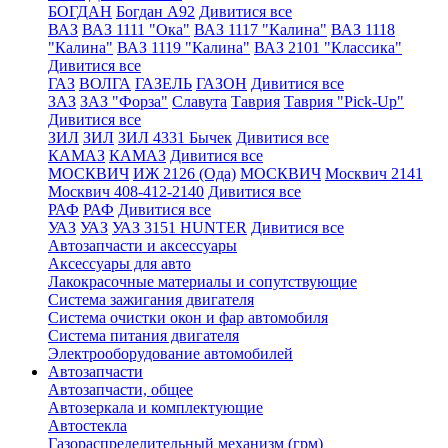
БОГДАН
Богдан А92
Дивитися все
ВАЗ
ВАЗ 1111 "Ока"
ВАЗ 1117 "Калина"
ВАЗ 1118
"Калина"
ВАЗ 1119 "Калина"
ВАЗ 2101 "Классика"
Дивитися все
ГАЗ
ВОЛГА
ГАЗЕЛЬ
ГАЗОН
Дивитися все
ЗАЗ
ЗАЗ "Форза"
Славута
Таврия
Таврия "Pick-Up"
Дивитися все
ЗИЛ
ЗИЛ
ЗИЛ 4331 Бычек
Дивитися все
КАМАЗ
КАМАЗ
Дивитися все
МОСКВИЧ
ИЖ 2126 (Ода)
МОСКВИЧ
Москвич 2141
Москвич 408-412-2140
Дивитися все
РАФ
РАФ
Дивитися все
УАЗ
УАЗ
УАЗ 3151 HUNTER
Дивитися все
Автозапчасти и аксессуары
Аксессуары для авто
Лакокрасочные материалы и сопутствующие
Система зажигания двигателя
Система очистки окон и фар автомобиля
Система питания двигателя
Электрооборудование автомобилей
Автозапчасти
Автозапчасти, общее
Автозеркала и комплектующие
Автостекла
Газораспределительный механизм (грм)