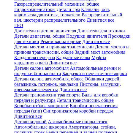
Газораспределительный механизм, общее
Гидрокомпенсаторы
Детали грм
Клапаны, оси,
коромысла двигателя, толкатели
Распределительный
вал, шестерни распределительного
Дивитися все
ГБО
Двигатели и детали двигателя
Двигатели для техники
Детали двигателя, общее
Подушки двигателя
Прокладки
для техники
Ремни вариаторные
Дивитися все
Детали мостов и привода трансмиссии
Детали мостов и
привода трансмиссии, общее
Задний мост автомобиля
Карданная передача
Карданные валы
Муфты
карданного вала
Дивитися все
Детали салона автомобиля
Автомобильные ремни и
подушки безопасности
Бардачки и перчаточные ящики
Детали салона автомобиля, общее
Обшивки дверей,
багажника, потолков, накладки
Пистоны, заглушки,
крепежные элементы
Дивитися все
Детали трансмиссии транспорта
Валы для коробки
передач и редуктора
Детали трансмиссии, общее
Коробки отбора мощности
Коробки переключения
передач (кпп)
Синхронизаторы коробки передач
Дивитися все
Детали ходовой
Автомобильные опоры стоек
Автомобильные шкворни
Амортизаторы, стойки,
подушки стоек
Балки передней и задней подвески