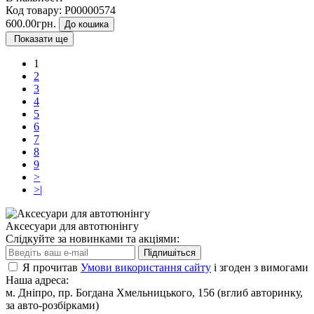
Код товару:
P00000574
600.00грн.
До кошика
Показати ще
1
2
3
4
5
6
7
8
9
>
>|
Аксесуари для автотюнінгу
Слідкуйте за новинками та акціями:
Підпишіться
Я прочитав
Умови використання сайту
і згоден з вимогами
Наша адреса:
м. Дніпро, пр. Богдана Хмельницького, 156 (вглиб авторинку,
за авто-розбірками)