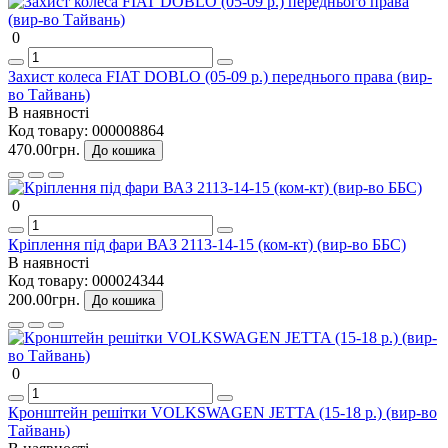
0
Захист колеса FIAT DOBLO (05-09 р.) переднього права (вир-
во Тайвань)
В наявності
Код товару:
000008864
470.00грн.
До кошика
0
Кріплення під фари ВАЗ 2113-14-15 (ком-кт) (вир-во ББС)
В наявності
Код товару:
000024344
200.00грн.
До кошика
0
Кронштейн решітки VOLKSWAGEN JETTA (15-18 р.) (вир-во
Тайвань)