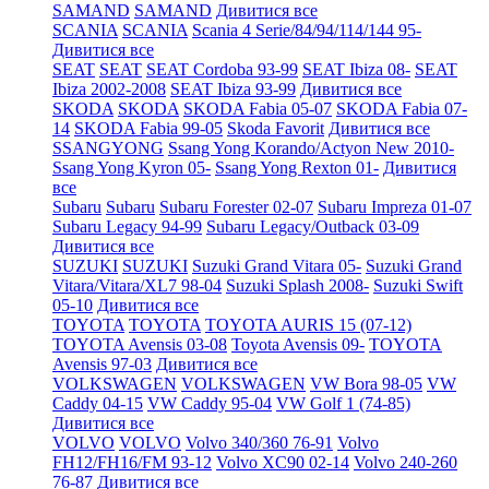
SAMAND
SAMAND
Дивитися все
SCANIA
SCANIA
Scania 4 Serie/84/94/114/144 95-
Дивитися все
SEAT
SEAT
SEAT Cordoba 93-99
SEAT Ibiza 08-
SEAT
Ibiza 2002-2008
SEAT Ibiza 93-99
Дивитися все
SKODA
SKODA
SKODA Fabia 05-07
SKODA Fabia 07-
14
SKODA Fabia 99-05
Skoda Favorit
Дивитися все
SSANGYONG
Ssang Yong Korando/Actyon New 2010-
Ssang Yong Kyron 05-
Ssang Yong Rexton 01-
Дивитися
все
Subaru
Subaru
Subaru Forester 02-07
Subaru Impreza 01-07
Subaru Legacy 94-99
Subaru Legacy/Outback 03-09
Дивитися все
SUZUKI
SUZUKI
Suzuki Grand Vitara 05-
Suzuki Grand
Vitara/Vitara/XL7 98-04
Suzuki Splash 2008-
Suzuki Swift
05-10
Дивитися все
TOYOTA
TOYOTA
TOYOTA AURIS 15 (07-12)
TOYOTA Avensis 03-08
Toyota Avensis 09-
TOYOTA
Avensis 97-03
Дивитися все
VOLKSWAGEN
VOLKSWAGEN
VW Bora 98-05
VW
Caddy 04-15
VW Caddy 95-04
VW Golf 1 (74-85)
Дивитися все
VOLVO
VOLVO
Volvo 340/360 76-91
Volvo
FH12/FH16/FM 93-12
Volvo XC90 02-14
Volvo 240-260
76-87
Дивитися все