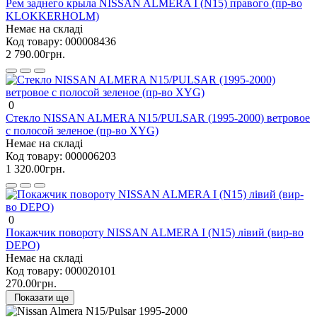
Рем заднего крыла NISSAN ALMERA I (N15) правого (пр-во
KLOKKERHOLM)
Немає на складі
Код товару:
000008436
2 790.00грн.
0
Стекло NISSAN ALMERA N15/PULSAR (1995-2000) ветровое
с полосой зеленое (пр-во XYG)
Немає на складі
Код товару:
000006203
1 320.00грн.
0
Покажчик повороту NISSAN ALMERA I (N15) лівий (вир-во
DEPO)
Немає на складі
Код товару:
000020101
270.00грн.
Показати ще