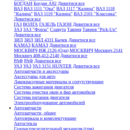
БОГДАН
Богдан А92
Дивитися все
ВАЗ
ВАЗ 1111 "Ока"
ВАЗ 1117 "Калина"
ВАЗ 1118
"Калина"
ВАЗ 1119 "Калина"
ВАЗ 2101 "Классика"
Дивитися все
ГАЗ
ВОЛГА
ГАЗЕЛЬ
ГАЗОН
Дивитися все
ЗАЗ
ЗАЗ "Форза"
Славута
Таврия
Таврия "Pick-Up"
Дивитися все
ЗИЛ
ЗИЛ
ЗИЛ 4331 Бычек
Дивитися все
КАМАЗ
КАМАЗ
Дивитися все
МОСКВИЧ
ИЖ 2126 (Ода)
МОСКВИЧ
Москвич 2141
Москвич 408-412-2140
Дивитися все
РАФ
РАФ
Дивитися все
УАЗ
УАЗ
УАЗ 3151 HUNTER
Дивитися все
Автозапчасти и аксессуары
Аксессуары для авто
Лакокрасочные материалы и сопутствующие
Система зажигания двигателя
Система очистки окон и фар автомобиля
Система питания двигателя
Электрооборудование автомобилей
Автозапчасти
Автозапчасти, общее
Автозеркала и комплектующие
Автостекла
Газораспределительный механизм (грм)