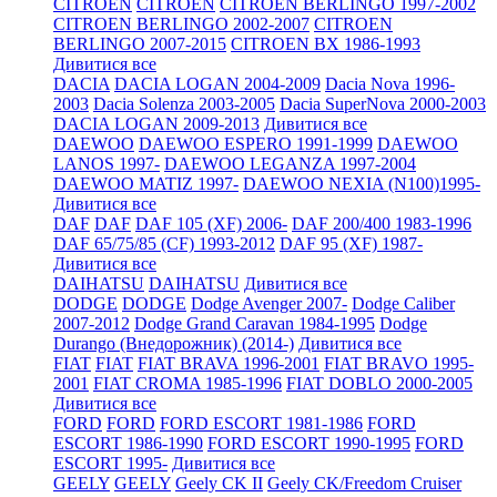
CITROEN
CITROEN
CITROEN BERLINGO 1997-2002
CITROEN BERLINGO 2002-2007
CITROEN
BERLINGO 2007-2015
CITROEN BX 1986-1993
Дивитися все
DACIA
DACIA LOGAN 2004-2009
Dacia Nova 1996-
2003
Dacia Solenza 2003-2005
Dacia SuperNova 2000-2003
DACIA LOGAN 2009-2013
Дивитися все
DAEWOO
DAEWOO ESPERO 1991-1999
DAEWOO
LANOS 1997-
DAEWOO LEGANZA 1997-2004
DAEWOO MATIZ 1997-
DAEWOO NEXIA (N100)1995-
Дивитися все
DAF
DAF
DAF 105 (XF) 2006-
DAF 200/400 1983-1996
DAF 65/75/85 (CF) 1993-2012
DAF 95 (XF) 1987-
Дивитися все
DAIHATSU
DAIHATSU
Дивитися все
DODGE
DODGE
Dodge Avenger 2007-
Dodge Caliber
2007-2012
Dodge Grand Caravan 1984-1995
Dodge
Durango (Внедорожник) (2014-)
Дивитися все
FIAT
FIAT
FIAT BRAVA 1996-2001
FIAT BRAVO 1995-
2001
FIAT CROMA 1985-1996
FIAT DOBLO 2000-2005
Дивитися все
FORD
FORD
FORD ESCORT 1981-1986
FORD
ESCORT 1986-1990
FORD ESCORT 1990-1995
FORD
ESCORT 1995-
Дивитися все
GEELY
GEELY
Geely CK II
Geely CK/Freedom Cruiser