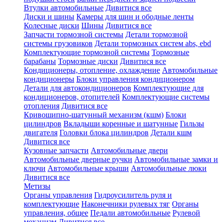
Втулки автомобильные
Дивитися все
Диски и шины
Камеры для шин и ободные ленты
Колесные диски
Шины
Дивитися все
Запчасти тормозной системы
Детали тормозной
системы грузовиков
Детали тормозных систем abs, ebd
Комплектующие тормозной системы
Тормозные
барабаны
Тормозные диски
Дивитися все
Кондиционеры, отопление, охлаждение
Автомобильные
кондиционеры
Блоки управления кондиционером
Детали для автокондиционеров
Комплектующие для
кондиционеров, отопителей
Комплектующие системы
отопления
Дивитися все
Кривошипно-шатунный механизм (кшм)
Блоки
цилиндров
Вкладыши коренные и шатунные
Гильзы
двигателя
Головки блока цилиндров
Детали кшм
Дивитися все
Кузовные запчасти
Автомобильные двери
Автомобильные дверные ручки
Автомобильные замки и
ключи
Автомобильные крыши
Автомобильные люки
Дивитися все
Метизы
Органы управления
Гидроусилитель руля и
комплектующие
Наконечники рулевых тяг
Органы
управления, общее
Педали автомобильные
Рулевой
механизм
Дивитися все