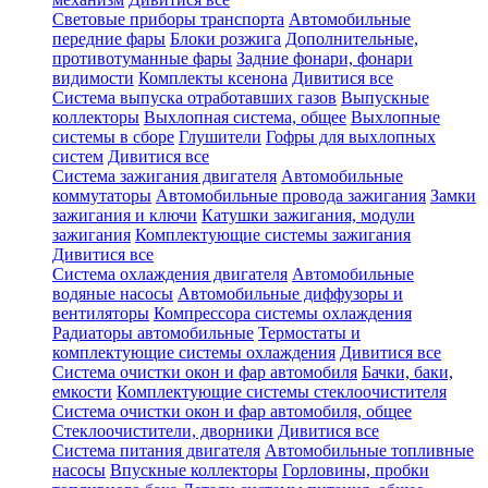
Световые приборы транспорта
Автомобильные
передние фары
Блоки розжига
Дополнительные,
противотуманные фары
Задние фонари, фонари
видимости
Комплекты ксенона
Дивитися все
Система выпуска отработавших газов
Выпускные
коллекторы
Выхлопная система, общее
Выхлопные
системы в сборе
Глушители
Гофры для выхлопных
систем
Дивитися все
Система зажигания двигателя
Автомобильные
коммутаторы
Автомобильные провода зажигания
Замки
зажигания и ключи
Катушки зажигания, модули
зажигания
Комплектующие системы зажигания
Дивитися все
Система охлаждения двигателя
Автомобильные
водяные насосы
Автомобильные диффузоры и
вентиляторы
Компрессора системы охлаждения
Радиаторы автомобильные
Термостаты и
комплектующие системы охлаждения
Дивитися все
Система очистки окон и фар автомобиля
Бачки, баки,
емкости
Комплектующие системы стеклоочистителя
Система очистки окон и фар автомобиля, общее
Стеклоочистители, дворники
Дивитися все
Система питания двигателя
Автомобильные топливные
насосы
Впускные коллекторы
Горловины, пробки