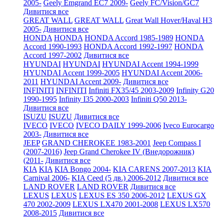
2005-
Geely Emgrand EC7 2009-
Geely FC/Vision/GC7
Дивитися все
GREAT WALL
GREAT WALL
Great Wall Hover/Haval H3
2005-
Дивитися все
HONDA
HONDA
HONDA Accord 1985-1989
HONDA
Accord 1990-1993
HONDA Accord 1992-1997
HONDA
Accord 1997-2002
Дивитися все
HYUNDAI
HYUNDAI
HYUNDAI Accent 1994-1999
HYUNDAI Accent 1999-2005
HYUNDAI Accent 2006-
2011
HYUNDAI Accent 2009-
Дивитися все
INFINITI
INFINITI
Infiniti FX35/45 2003-2009
Infinity G20
1990-1995
Infinity I35 2000-2003
Infiniti Q50 2013-
Дивитися все
ISUZU
ISUZU
Дивитися все
IVECO
IVECO
IVECO DAILY 1999-2006
Iveco Eurocargo
2003-
Дивитися все
JEEP
GRAND CHEROKEE 1983-2001
Jeep Compass I
(2007-2016)
Jeep Grand Cherokee IV (Внедорожник)
(2011-
Дивитися все
KIA
KIA
KIA Bongo 2004-
KIA CARENS 2007-2013
KIA
Carnival 2006-
KIA Ceed (5 дв.) 2006-2012
Дивитися все
LAND ROVER
LAND ROVER
Дивитися все
LEXUS
LEXUS
LEXUS ES 350 2006-2012
LEXUS GX
470 2002-2009
LEXUS LX470 2001-2008
LEXUS LX570
2008-2015
Дивитися все