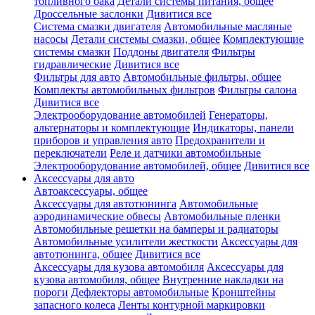
топливного бака
Детали системы питания, общее
Дроссельные заслонки
Дивитися все
Система смазки двигателя
Автомобильные масляные
насосы
Детали системы смазки, общее
Комплектующие
системы смазки
Поддоны двигателя
Фильтры
гидравлические
Дивитися все
Фильтры для авто
Автомобильные фильтры, общее
Комплекты автомобильных фильтров
Фильтры салона
Дивитися все
Электрооборудование автомобилей
Генераторы,
альтернаторы и комплектующие
Индикаторы, панели
приборов и управления авто
Предохранители и
переключатели
Реле и датчики автомобильные
Электрооборудование автомобилей, общее
Дивитися все
Аксессуары для авто
Автоаксессуары, общее
Аксессуары для автотюнинга
Автомобильные
аэродинамические обвесы
Автомобильные пленки
Автомобильные решетки на бамперы и радиаторы
Автомобильные усилители жесткости
Аксессуары для
автотюнинга, общее
Дивитися все
Аксессуары для кузова автомобиля
Аксессуары для
кузова автомобиля, общее
Внутренние накладки на
пороги
Дефлекторы автомобильные
Кронштейны
запасного колеса
Ленты контурной маркировки