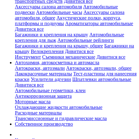
транспортных средств
Дивитися все
Аксессуары салона автомобиля
Автомобильные
подвески
Автомобильные часы
Аксессуары салона
автомобиля, общее
Акустические полки, корпуса,
платформы и подиумы
Ароматизаторы автомобильные
Дивитися все
Багажники и крепления на крышу
Автомобильные
крепления для лыж
Автомобильные рейлинги
Багажники и крепления на крышу, общее
Багажники на
крышу
Велокрепления
Дивитися все
Инструмент
Съемники механические
Дивитися все
Автохимия, автокосметика и автомасла
Автокраски, автоэмали
Автокраски, автоэмали, общее
Лакокрасочные материалы
Тест-пластины для нанесения
краски
Усилители адгезии
Шпатлевки автомобильные
Дивитися все
Автомобильные герметики, клеи
Антикоррозионная защита
Моторные масла
Охлаждающие жидкости автомобильные
Расходные материалы
Трансмиссионные и гидравлические масла
Собственное производство