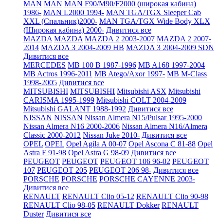
MAN
MAN
MAN F90/M90/F2000 (широкая кабина)
1986-
MAN L2000 1994-
MAN TGA/TGX Sleeper Cab
XXL (Спальник)2000-
MAN TGA/TGX Wide Body XLX
(Широкая кабина) 2000-
Дивитися все
MAZDA
MAZDA
MAZDA 2 2003-2007
MAZDA 2 2007-
2014
MAZDA 3 2004-2009 HB
MAZDA 3 2004-2009 SDN
Дивитися все
MERCEDES
MB 100 B 1987-1996
MB A168 1997-2004
MB Actros 1996-2011
MB Atego/Axor 1997-
MB M-Class
1998-2005
Дивитися все
MITSUBISHI
MITSUBISHI
Mitsubishi ASX
Mitsubishi
CARISMA 1995-1999
Mitsubishi COLT 2004-2009
Mitsubishi GALANT 1988-1992
Дивитися все
NISSAN
NISSAN
Nissan Almera N15/Pulsar 1995-2000
Nissan Almera N16 2000-2006
Nissan Almera N16/Almera
Classic 2000-2012
Nissan Juke 2010-
Дивитися все
OPEL
OPEL
Opel Agila A 00-07
Opel Ascona C 81-88
Opel
Astra F 91-98
Opel Astra G 98-09
Дивитися все
PEUGEOT
PEUGEOT
PEUGEOT 106 96-02
PEUGEOT
107
PEUGEOT 205
PEUGEOT 206 98-
Дивитися все
PORSCHE
PORSCHE
PORSCHE CAYENNE 2003-
Дивитися все
RENAULT
RENAULT Clio 05-12
RENAULT Clio 90-98
RENAULT Clio 98-05
RENAULT Dokker
RENAULT
Duster
Дивитися все