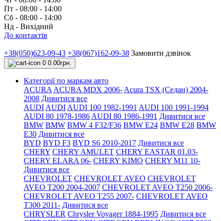
Пт - 08:00 - 14:00
Сб - 08:00 - 14:00
Нд - Вихідний
До контактів
+38(050)623-09-43
+38(067)162-09-38
Замовити дзвінок
0
0.00грн.
Категорії по маркам авто
ACURA
ACURA MDX 2006-
Acura TSX (Седан) 2004-
2008
Дивитися все
AUDI
AUDI
AUDI 100 1982-1991
AUDI 100 1991-1994
AUDI 80 1978-1986
AUDI 80 1986-1991
Дивитися все
BMW
BMW
BMW 4 F32/F36
BMW E24
BMW E28
BMW
E30
Дивитися все
BYD
BYD F3
BYD S6 2010-2017
Дивитися все
CHERY
CHERY AMULET
CHERY EASTAR 01.03-
CHERY ELARA 06-
CHERY KIMO
CHERY M11 10-
Дивитися все
CHEVROLET
CHEVROLET AVEO
CHEVROLET
AVEO Т200 2004-2007
CHEVROLET AVEO Т250 2006-
CHEVROLET AVEO Т255 2007-
CHEVROLET AVEO
Т300 2011-
Дивитися все
CHRYSLER
Chrysler Voyager 1884-1995
Дивитися все