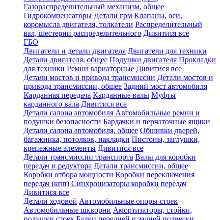
Газораспределительный механизм, общее
Гидрокомпенсаторы
Детали грм
Клапаны, оси,
коромысла двигателя, толкатели
Распределительный
вал, шестерни распределительного
Дивитися все
ГБО
Двигатели и детали двигателя
Двигатели для техники
Детали двигателя, общее
Подушки двигателя
Прокладки
для техники
Ремни вариаторные
Дивитися все
Детали мостов и привода трансмиссии
Детали мостов и
привода трансмиссии, общее
Задний мост автомобиля
Карданная передача
Карданные валы
Муфты
карданного вала
Дивитися все
Детали салона автомобиля
Автомобильные ремни и
подушки безопасности
Бардачки и перчаточные ящики
Детали салона автомобиля, общее
Обшивки дверей,
багажника, потолков, накладки
Пистоны, заглушки,
крепежные элементы
Дивитися все
Детали трансмиссии транспорта
Валы для коробки
передач и редуктора
Детали трансмиссии, общее
Коробки отбора мощности
Коробки переключения
передач (кпп)
Синхронизаторы коробки передач
Дивитися все
Детали ходовой
Автомобильные опоры стоек
Автомобильные шкворни
Амортизаторы, стойки,
подушки стоек
Балки передней и задней подвески