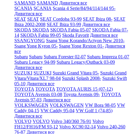
SAMAND
SAMAND
Дивитися все
SCANIA
SCANIA
Scania 4 Serie/84/94/114/144 95-
Дивитися все
SEAT
SEAT
SEAT Cordoba 93-99
SEAT Ibiza 08-
SEAT
Ibiza 2002-2008
SEAT Ibiza 93-99
Дивитися все
SKODA
SKODA
SKODA Fabia 05-07
SKODA Fabia 07-
14
SKODA Fabia 99-05
Skoda Favorit
Дивитися все
SSANGYONG
Ssang Yong Korando/Actyon New 2010-
Ssang Yong Kyron 05-
Ssang Yong Rexton 01-
Дивитися
все
Subaru
Subaru
Subaru Forester 02-07
Subaru Impreza 01-07
Subaru Legacy 94-99
Subaru Legacy/Outback 03-09
Дивитися все
SUZUKI
SUZUKI
Suzuki Grand Vitara 05-
Suzuki Grand
Vitara/Vitara/XL7 98-04
Suzuki Splash 2008-
Suzuki Swift
05-10
Дивитися все
TOYOTA
TOYOTA
TOYOTA AURIS 15 (07-12)
TOYOTA Avensis 03-08
Toyota Avensis 09-
TOYOTA
Avensis 97-03
Дивитися все
VOLKSWAGEN
VOLKSWAGEN
VW Bora 98-05
VW
Caddy 04-15
VW Caddy 95-04
VW Golf 1 (74-85)
Дивитися все
VOLVO
VOLVO
Volvo 340/360 76-91
Volvo
FH12/FH16/FM 93-12
Volvo XC90 02-14
Volvo 240-260
76-87
Дивитися все