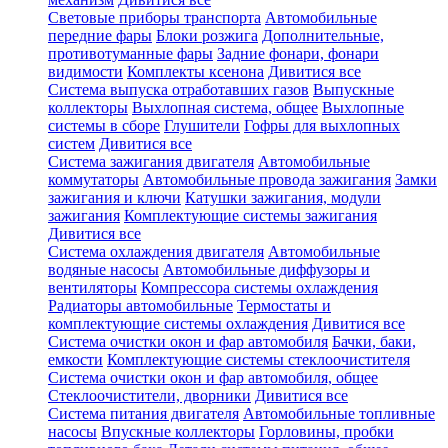
Световые приборы транспорта
Автомобильные
передние фары
Блоки розжига
Дополнительные,
противотуманные фары
Задние фонари, фонари
видимости
Комплекты ксенона
Дивитися все
Система выпуска отработавших газов
Выпускные
коллекторы
Выхлопная система, общее
Выхлопные
системы в сборе
Глушители
Гофры для выхлопных
систем
Дивитися все
Система зажигания двигателя
Автомобильные
коммутаторы
Автомобильные провода зажигания
Замки
зажигания и ключи
Катушки зажигания, модули
зажигания
Комплектующие системы зажигания
Дивитися все
Система охлаждения двигателя
Автомобильные
водяные насосы
Автомобильные диффузоры и
вентиляторы
Компрессора системы охлаждения
Радиаторы автомобильные
Термостаты и
комплектующие системы охлаждения
Дивитися все
Система очистки окон и фар автомобиля
Бачки, баки,
емкости
Комплектующие системы стеклоочистителя
Система очистки окон и фар автомобиля, общее
Стеклоочистители, дворники
Дивитися все
Система питания двигателя
Автомобильные топливные
насосы
Впускные коллекторы
Горловины, пробки