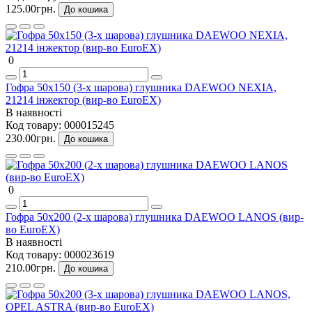
125.00грн.
До кошика
0
Гофра 50х150 (3-х шарова) глушника DAEWOO NEXIA,
21214 інжектор (вир-во EuroEX)
В наявності
Код товару:
000015245
230.00грн.
До кошика
0
Гофра 50х200 (2-х шарова) глушника DAEWOO LANOS (вир-
во EuroEX)
В наявності
Код товару:
000023619
210.00грн.
До кошика