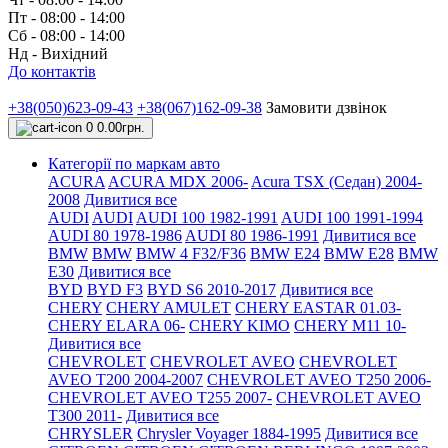
Пт - 08:00 - 14:00
Сб - 08:00 - 14:00
Нд - Вихідний
До контактів
+38(050)623-09-43
+38(067)162-09-38
Замовити дзвінок
0
0.00грн.
Категорії по маркам авто
ACURA
ACURA MDX 2006-
Acura TSX (Седан) 2004-
2008
Дивитися все
AUDI
AUDI
AUDI 100 1982-1991
AUDI 100 1991-1994
AUDI 80 1978-1986
AUDI 80 1986-1991
Дивитися все
BMW
BMW
BMW 4 F32/F36
BMW E24
BMW E28
BMW
E30
Дивитися все
BYD
BYD F3
BYD S6 2010-2017
Дивитися все
CHERY
CHERY AMULET
CHERY EASTAR 01.03-
CHERY ELARA 06-
CHERY KIMO
CHERY M11 10-
Дивитися все
CHEVROLET
CHEVROLET AVEO
CHEVROLET
AVEO Т200 2004-2007
CHEVROLET AVEO Т250 2006-
CHEVROLET AVEO Т255 2007-
CHEVROLET AVEO
Т300 2011-
Дивитися все
CHRYSLER
Chrysler Voyager 1884-1995
Дивитися все