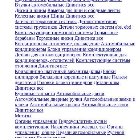
Втулки автомобильные
Дивитися все
Диски и шины
Камеры для шин и ободные ленты
Колесные диски
Шины
Дивитися все
Запчасти тормозной системы
Детали тормозной
системы грузовиков
Детали тормозных систем abs, ebd
Комплектующие тормозной системы
Тормозные
барабаны
Тормозные диски
Дивитися все
Кондиционеры, отопление, охлаждение
Автомобильные
кондиционеры
Блоки управления кондиционером
Детали для автокондиционеров
Комплектующие для
кондиционеров, отопителей
Комплектующие системы
отопления
Дивитися все
Кривошипно-шатунный механизм (кшм)
Блоки
цилиндров
Вкладыши коренные и шатунные
Гильзы
двигателя
Головки блока цилиндров
Детали кшм
Дивитися все
Кузовные запчасти
Автомобильные двери
Автомобильные дверные ручки
Автомобильные замки и
ключи
Автомобильные крыши
Автомобильные люки
Дивитися все
Метизы
Органы управления
Гидроусилитель руля и
комплектующие
Наконечники рулевых тяг
Органы
управления, общее
Педали автомобильные
Рулевой
механизм
Дивитися все