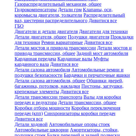
Газораспределительный механизм, общее
Гидрокомпенсаторы
Детали грм
Клапаны, оси,
коромысла двигателя, толкатели
Распределительный
вал, шестерни распределительного
Дивитися все
ГБО
Двигатели и детали двигателя
Двигатели для техники
Детали двигателя, общее
Подушки двигателя
Прокладки
для техники
Ремни вариаторные
Дивитися все
Детали мостов и привода трансмиссии
Детали мостов и
привода трансмиссии, общее
Задний мост автомобиля
Карданная передача
Карданные валы
Муфты
карданного вала
Дивитися все
Детали салона автомобиля
Автомобильные ремни и
подушки безопасности
Бардачки и перчаточные ящики
Детали салона автомобиля, общее
Обшивки дверей,
багажника, потолков, накладки
Пистоны, заглушки,
крепежные элементы
Дивитися все
Детали трансмиссии транспорта
Валы для коробки
передач и редуктора
Детали трансмиссии, общее
Коробки отбора мощности
Коробки переключения
передач (кпп)
Синхронизаторы коробки передач
Дивитися все
Детали ходовой
Автомобильные опоры стоек
Автомобильные шкворни
Амортизаторы, стойки,
подушки стоек
Балки передней и задней подвески