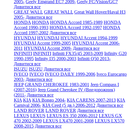
2005-
Geely Emgrand EC7 2009-
Geely FC/Vision/GC7
Дивитися все
GREAT WALL
GREAT WALL
Great Wall Hover/Haval H3
2005-
Дивитися все
HONDA
HONDA
HONDA Accord 1985-1989
HONDA
Accord 1990-1993
HONDA Accord 1992-1997
HONDA
Accord 1997-2002
Дивитися все
HYUNDAI
HYUNDAI
HYUNDAI Accent 1994-1999
HYUNDAI Accent 1999-2005
HYUNDAI Accent 2006-
2011
HYUNDAI Accent 2009-
Дивитися все
INFINITI
INFINITI
Infiniti FX35/45 2003-2009
Infinity G20
1990-1995
Infinity I35 2000-2003
Infiniti Q50 2013-
Дивитися все
ISUZU
ISUZU
Дивитися все
IVECO
IVECO
IVECO DAILY 1999-2006
Iveco Eurocargo
2003-
Дивитися все
JEEP
GRAND CHEROKEE 1983-2001
Jeep Compass I
(2007-2016)
Jeep Grand Cherokee IV (Внедорожник)
(2011-
Дивитися все
KIA
KIA
KIA Bongo 2004-
KIA CARENS 2007-2013
KIA
Carnival 2006-
KIA Ceed (5 дв.) 2006-2012
Дивитися все
LAND ROVER
LAND ROVER
Дивитися все
LEXUS
LEXUS
LEXUS ES 350 2006-2012
LEXUS GX
470 2002-2009
LEXUS LX470 2001-2008
LEXUS LX570
2008-2015
Дивитися все