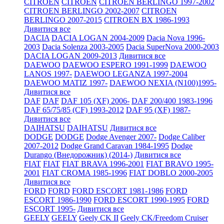
CITROEN
CITROEN
CITROEN BERLINGO 1997-2002
CITROEN BERLINGO 2002-2007
CITROEN
BERLINGO 2007-2015
CITROEN BX 1986-1993
Дивитися все
DACIA
DACIA LOGAN 2004-2009
Dacia Nova 1996-
2003
Dacia Solenza 2003-2005
Dacia SuperNova 2000-2003
DACIA LOGAN 2009-2013
Дивитися все
DAEWOO
DAEWOO ESPERO 1991-1999
DAEWOO
LANOS 1997-
DAEWOO LEGANZA 1997-2004
DAEWOO MATIZ 1997-
DAEWOO NEXIA (N100)1995-
Дивитися все
DAF
DAF
DAF 105 (XF) 2006-
DAF 200/400 1983-1996
DAF 65/75/85 (CF) 1993-2012
DAF 95 (XF) 1987-
Дивитися все
DAIHATSU
DAIHATSU
Дивитися все
DODGE
DODGE
Dodge Avenger 2007-
Dodge Caliber
2007-2012
Dodge Grand Caravan 1984-1995
Dodge
Durango (Внедорожник) (2014-)
Дивитися все
FIAT
FIAT
FIAT BRAVA 1996-2001
FIAT BRAVO 1995-
2001
FIAT CROMA 1985-1996
FIAT DOBLO 2000-2005
Дивитися все
FORD
FORD
FORD ESCORT 1981-1986
FORD
ESCORT 1986-1990
FORD ESCORT 1990-1995
FORD
ESCORT 1995-
Дивитися все
GEELY
GEELY
Geely CK II
Geely CK/Freedom Cruiser