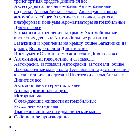
транспортных средств
Дивитися все
Аксессуары салона автомобиля
Автомобильные
подвески
Автомобильные часы
Аксессуары салона
автомобиля, общее
Акустические полки, корпуса,
платформы и подиумы
Ароматизаторы автомобильные
Дивитися все
Багажники и крепления на крышу
Автомобильные
крепления для лыж
Автомобильные рейлинги
Багажники и крепления на крышу, общее
Багажники на
крышу
Велокрепления
Дивитися все
Инструмент
Съемники механические
Дивитися все
Автохимия, автокосметика и автомасла
Автокраски, автоэмали
Автокраски, автоэмали, общее
Лакокрасочные материалы
Тест-пластины для нанесения
краски
Усилители адгезии
Шпатлевки автомобильные
Дивитися все
Автомобильные герметики, клеи
Антикоррозионная защита
Моторные масла
Охлаждающие жидкости автомобильные
Расходные материалы
Трансмиссионные и гидравлические масла
Собственное производство