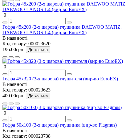
0
Гофра 45х200 (2-х шарова) глушника DAEWOO MATIZ,
DAEWOO LANOS 1.4 (вир-во EuroEX)
В наявності
Код товару:
000023620
196.00грн.
До кошика
0
Гофра 45х320 (3-х шарова) глушителя (вир-во EuroEX)
В наявності
Код товару:
000023623
400.00грн.
До кошика
0
Гофра 50х100 (3-х шарова) глушника (вир-во Flagmus)
В наявності
Код товару:
000023738