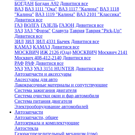
БОГДАН
Богдан А92
Дивитися все
ВАЗ
ВАЗ 1111 "Ока"
ВАЗ 1117 "Калина"
ВАЗ 1118
"Калина"
ВАЗ 1119 "Калина"
ВАЗ 2101 "Классика"
Дивитися все
ГАЗ
ВОЛГА
ГАЗЕЛЬ
ГАЗОН
Дивитися все
ЗАЗ
ЗАЗ "Форза"
Славута
Таврия
Таврия "Pick-Up"
Дивитися все
ЗИЛ
ЗИЛ
ЗИЛ 4331 Бычек
Дивитися все
КАМАЗ
КАМАЗ
Дивитися все
МОСКВИЧ
ИЖ 2126 (Ода)
МОСКВИЧ
Москвич 2141
Москвич 408-412-2140
Дивитися все
РАФ
РАФ
Дивитися все
УАЗ
УАЗ
УАЗ 3151 HUNTER
Дивитися все
Автозапчасти и аксессуары
Аксессуары для авто
Лакокрасочные материалы и сопутствующие
Система зажигания двигателя
Система очистки окон и фар автомобиля
Система питания двигателя
Электрооборудование автомобилей
Автозапчасти
Автозапчасти, общее
Автозеркала и комплектующие
Автостекла
Газораспределительный механизм (грм)