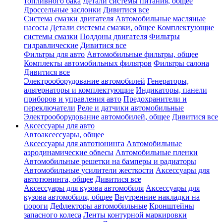
топливного бака
Детали системы питания, общее
Дроссельные заслонки
Дивитися все
Система смазки двигателя
Автомобильные масляные
насосы
Детали системы смазки, общее
Комплектующие
системы смазки
Поддоны двигателя
Фильтры
гидравлические
Дивитися все
Фильтры для авто
Автомобильные фильтры, общее
Комплекты автомобильных фильтров
Фильтры салона
Дивитися все
Электрооборудование автомобилей
Генераторы,
альтернаторы и комплектующие
Индикаторы, панели
приборов и управления авто
Предохранители и
переключатели
Реле и датчики автомобильные
Электрооборудование автомобилей, общее
Дивитися все
Аксессуары для авто
Автоаксессуары, общее
Аксессуары для автотюнинга
Автомобильные
аэродинамические обвесы
Автомобильные пленки
Автомобильные решетки на бамперы и радиаторы
Автомобильные усилители жесткости
Аксессуары для
автотюнинга, общее
Дивитися все
Аксессуары для кузова автомобиля
Аксессуары для
кузова автомобиля, общее
Внутренние накладки на
пороги
Дефлекторы автомобильные
Кронштейны
запасного колеса
Ленты контурной маркировки