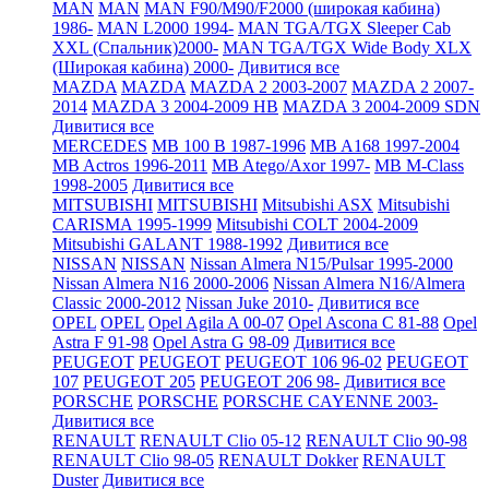
MAN
MAN
MAN F90/M90/F2000 (широкая кабина)
1986-
MAN L2000 1994-
MAN TGA/TGX Sleeper Cab
XXL (Спальник)2000-
MAN TGA/TGX Wide Body XLX
(Широкая кабина) 2000-
Дивитися все
MAZDA
MAZDA
MAZDA 2 2003-2007
MAZDA 2 2007-
2014
MAZDA 3 2004-2009 HB
MAZDA 3 2004-2009 SDN
Дивитися все
MERCEDES
MB 100 B 1987-1996
MB A168 1997-2004
MB Actros 1996-2011
MB Atego/Axor 1997-
MB M-Class
1998-2005
Дивитися все
MITSUBISHI
MITSUBISHI
Mitsubishi ASX
Mitsubishi
CARISMA 1995-1999
Mitsubishi COLT 2004-2009
Mitsubishi GALANT 1988-1992
Дивитися все
NISSAN
NISSAN
Nissan Almera N15/Pulsar 1995-2000
Nissan Almera N16 2000-2006
Nissan Almera N16/Almera
Classic 2000-2012
Nissan Juke 2010-
Дивитися все
OPEL
OPEL
Opel Agila A 00-07
Opel Ascona C 81-88
Opel
Astra F 91-98
Opel Astra G 98-09
Дивитися все
PEUGEOT
PEUGEOT
PEUGEOT 106 96-02
PEUGEOT
107
PEUGEOT 205
PEUGEOT 206 98-
Дивитися все
PORSCHE
PORSCHE
PORSCHE CAYENNE 2003-
Дивитися все
RENAULT
RENAULT Clio 05-12
RENAULT Clio 90-98
RENAULT Clio 98-05
RENAULT Dokker
RENAULT
Duster
Дивитися все