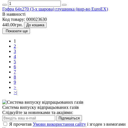
Гофра 64х270 (3-х шарова) глушника (вир-во EuroEX)
В наявності
Код товару:
000023630
440.00грн.
До кошика
Показати ще
1
2
3
4
5
6
7
8
9
>
>|
Система випуску відпрацьованих газів
Слідкуйте за новинками та акціями:
Підпишіться
Я прочитав
Умови використання сайту
і згоден з вимогами