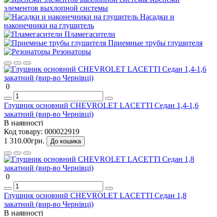
элементов выхлопной системы
Насадки и
наконечники на глушитель
Пламегасители
Приемные трубы глушителя
Резонаторы
0
Глушник основний CHEVROLET LACETTI Седан 1,4-1,6
закатний (вир-во Чернівці)
В наявності
Код товару:
000022919
1 310.00грн.
До кошика
0
Глушник основний CHEVROLET LACETTI Седан 1,8
закатний (вир-во Чернівці)
В наявності