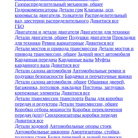
Газораспределительный механизм, общее
Гидрокомпенсаторы
Детали грм
Клапаны, оси,
коромысла двигателя, толкатели
Распределительный
вал, шестерни распределительного
Дивитися все
ГБО
Двигатели и детали двигателя
Двигатели для техники
Детали двигателя, общее
Подушки двигателя
Прокладки
для техники
Ремни вариаторные
Дивитися все
Детали мостов и привода трансмиссии
Детали мостов и
привода трансмиссии, общее
Задний мост автомобиля
Карданная передача
Карданные валы
Муфты
карданного вала
Дивитися все
Детали салона автомобиля
Автомобильные ремни и
подушки безопасности
Бардачки и перчаточные ящики
Детали салона автомобиля, общее
Обшивки дверей,
багажника, потолков, накладки
Пистоны, заглушки,
крепежные элементы
Дивитися все
Детали трансмиссии транспорта
Валы для коробки
передач и редуктора
Детали трансмиссии, общее
Коробки отбора мощности
Коробки переключения
передач (кпп)
Синхронизаторы коробки передач
Дивитися все
Детали ходовой
Автомобильные опоры стоек
Автомобильные шкворни
Амортизаторы, стойки,
подушки стоек
Балки передней и задней подвески