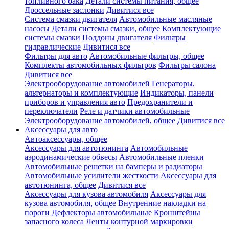
топливного бака
Детали системы питания, общее
Дроссельные заслонки
Дивитися все
Система смазки двигателя
Автомобильные масляные
насосы
Детали системы смазки, общее
Комплектующие
системы смазки
Поддоны двигателя
Фильтры
гидравлические
Дивитися все
Фильтры для авто
Автомобильные фильтры, общее
Комплекты автомобильных фильтров
Фильтры салона
Дивитися все
Электрооборудование автомобилей
Генераторы,
альтернаторы и комплектующие
Индикаторы, панели
приборов и управления авто
Предохранители и
переключатели
Реле и датчики автомобильные
Электрооборудование автомобилей, общее
Дивитися все
Аксессуары для авто
Автоаксессуары, общее
Аксессуары для автотюнинга
Автомобильные
аэродинамические обвесы
Автомобильные пленки
Автомобильные решетки на бамперы и радиаторы
Автомобильные усилители жесткости
Аксессуары для
автотюнинга, общее
Дивитися все
Аксессуары для кузова автомобиля
Аксессуары для
кузова автомобиля, общее
Внутренние накладки на
пороги
Дефлекторы автомобильные
Кронштейны
запасного колеса
Ленты контурной маркировки