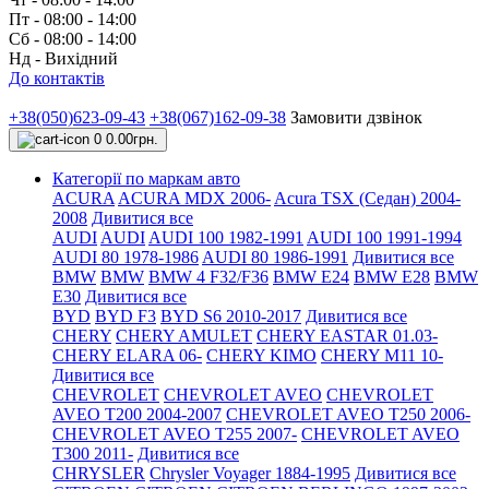
Пт - 08:00 - 14:00
Сб - 08:00 - 14:00
Нд - Вихідний
До контактів
+38(050)623-09-43
+38(067)162-09-38
Замовити дзвінок
0
0.00грн.
Категорії по маркам авто
ACURA
ACURA MDX 2006-
Acura TSX (Седан) 2004-
2008
Дивитися все
AUDI
AUDI
AUDI 100 1982-1991
AUDI 100 1991-1994
AUDI 80 1978-1986
AUDI 80 1986-1991
Дивитися все
BMW
BMW
BMW 4 F32/F36
BMW E24
BMW E28
BMW
E30
Дивитися все
BYD
BYD F3
BYD S6 2010-2017
Дивитися все
CHERY
CHERY AMULET
CHERY EASTAR 01.03-
CHERY ELARA 06-
CHERY KIMO
CHERY M11 10-
Дивитися все
CHEVROLET
CHEVROLET AVEO
CHEVROLET
AVEO Т200 2004-2007
CHEVROLET AVEO Т250 2006-
CHEVROLET AVEO Т255 2007-
CHEVROLET AVEO
Т300 2011-
Дивитися все
CHRYSLER
Chrysler Voyager 1884-1995
Дивитися все