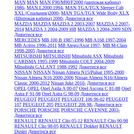
MAN
MAN
MAN F90/M90/F2000 (широкая кабина)
1986-
MAN L2000 1994-
MAN TGA/TGX Sleeper Cab
XXL (Спальник)2000-
MAN TGA/TGX Wide Body XLX
(Широкая кабина) 2000-
Дивитися все
MAZDA
MAZDA
MAZDA 2 2003-2007
MAZDA 2 2007-
2014
MAZDA 3 2004-2009 HB
MAZDA 3 2004-2009 SDN
Дивитися все
MERCEDES
MB 100 B 1987-1996
MB A168 1997-2004
MB Actros 1996-2011
MB Atego/Axor 1997-
MB M-Class
1998-2005
Дивитися все
MITSUBISHI
MITSUBISHI
Mitsubishi ASX
Mitsubishi
CARISMA 1995-1999
Mitsubishi COLT 2004-2009
Mitsubishi GALANT 1988-1992
Дивитися все
NISSAN
NISSAN
Nissan Almera N15/Pulsar 1995-2000
Nissan Almera N16 2000-2006
Nissan Almera N16/Almera
Classic 2000-2012
Nissan Juke 2010-
Дивитися все
OPEL
OPEL
Opel Agila A 00-07
Opel Ascona C 81-88
Opel
Astra F 91-98
Opel Astra G 98-09
Дивитися все
PEUGEOT
PEUGEOT
PEUGEOT 106 96-02
PEUGEOT
107
PEUGEOT 205
PEUGEOT 206 98-
Дивитися все
PORSCHE
PORSCHE
PORSCHE CAYENNE 2003-
Дивитися все
RENAULT
RENAULT Clio 05-12
RENAULT Clio 90-98
RENAULT Clio 98-05
RENAULT Dokker
RENAULT
Duster
Дивитися все