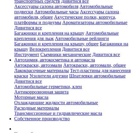
транспортных средств
Дивитися все
Аксессуары салона автомобиля
Автомобильные
подвески
Автомобильные часы
Аксессуары салона
автомобиля, общее
Акустические полки, корпуса,
платформы и подиумы
Ароматизаторы автомобильные
Дивитися все
Багажники и крепления на крышу
Автомобильные
крепления для лыж
Автомобильные рейлинги
Багажники и крепления на крышу, общее
Багажники на
крышу
Велокрепления
Дивитися все
Инструмент
Съемники механические
Дивитися все
Автохимия, автокосметика и автомасла
Автокраски, автоэмали
Автокраски, автоэмали, общее
Лакокрасочные материалы
Тест-пластины для нанесения
краски
Усилители адгезии
Шпатлевки автомобильные
Дивитися все
Автомобильные герметики, клеи
Антикоррозионная защита
Моторные масла
Охлаждающие жидкости автомобильные
Расходные материалы
Трансмиссионные и гидравлические масла
Собственное производство