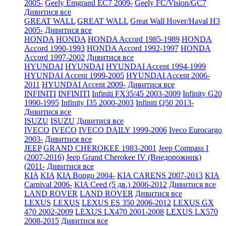
2005-
Geely Emgrand EC7 2009-
Geely FC/Vision/GC7
Дивитися все
GREAT WALL
GREAT WALL
Great Wall Hover/Haval H3
2005-
Дивитися все
HONDA
HONDA
HONDA Accord 1985-1989
HONDA
Accord 1990-1993
HONDA Accord 1992-1997
HONDA
Accord 1997-2002
Дивитися все
HYUNDAI
HYUNDAI
HYUNDAI Accent 1994-1999
HYUNDAI Accent 1999-2005
HYUNDAI Accent 2006-
2011
HYUNDAI Accent 2009-
Дивитися все
INFINITI
INFINITI
Infiniti FX35/45 2003-2009
Infinity G20
1990-1995
Infinity I35 2000-2003
Infiniti Q50 2013-
Дивитися все
ISUZU
ISUZU
Дивитися все
IVECO
IVECO
IVECO DAILY 1999-2006
Iveco Eurocargo
2003-
Дивитися все
JEEP
GRAND CHEROKEE 1983-2001
Jeep Compass I
(2007-2016)
Jeep Grand Cherokee IV (Внедорожник)
(2011-
Дивитися все
KIA
KIA
KIA Bongo 2004-
KIA CARENS 2007-2013
KIA
Carnival 2006-
KIA Ceed (5 дв.) 2006-2012
Дивитися все
LAND ROVER
LAND ROVER
Дивитися все
LEXUS
LEXUS
LEXUS ES 350 2006-2012
LEXUS GX
470 2002-2009
LEXUS LX470 2001-2008
LEXUS LX570
2008-2015
Дивитися все