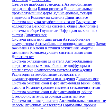
Световые приборы транспорта
Автомобильные
передние фары
Блоки розжига
Дополнительные,
противотуманные фары
Задние фонари, фонари
видимости
Комплекты ксенона
Дивитися все
Система выпуска отработавших газов
Выпускные
коллекторы
Выхлопная система, общее
Выхлопные
системы в сборе
Глушители
Гофры для выхлопных
систем
Дивитися все
Система зажигания двигателя
Автомобильные
коммутаторы
Автомобильные провода зажигания
Замки
зажигания и ключи
Катушки зажигания, модули
зажигания
Комплектующие системы зажигания
Дивитися все
Система охлаждения двигателя
Автомобильные
водяные насосы
Автомобильные диффузоры и
вентиляторы
Компрессора системы охлаждения
Радиаторы автомобильные
Термостаты и
комплектующие системы охлаждения
Дивитися все
Система очистки окон и фар автомобиля
Бачки, баки,
емкости
Комплектующие системы стеклоочистителя
Система очистки окон и фар автомобиля, общее
Стеклоочистители, дворники
Дивитися все
Система питания двигателя
Автомобильные топливные
насосы
Впускные коллекторы
Горловины, пробки