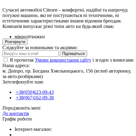
Сучасні автомобілі Citroen – комфортні, надійні та напрочуд
потужні машини, які не поступаються ні технічними, ні
естетичними характеристиками іншим відомим брендам.
Компанія випускає різні типи авто на будь-який смак:
мікролітражки
малолітражки
Розгорнути
позашляховики
Слідкуйте за новинками та акціями:
мінівени
Підпишіться
седани і т.д.
Я прочитав
Умови використання сайту
і згоден з вимогами
Наша адреса:
Автосалони, сервісні центри та торгові представництва
м. Дніпро, пр. Богдана Хмельницького, 156 (вглиб авторинку,
розкидані майже всіма містами світу. За останнє десятиліття
за авто-розбірками)
автомобілі Citroen міцно здобули довіру і українського
Зателефонуйте нам:
користувача. Моделі Berlingo та C4 – одні з найпопулярніших
на місцевому ринку. Для них та багатьох інших моделей
+38(050)623-09-43
Сітроен зараз існує широкий вибір запчастин, аксесуарів та
+38(067)162-09-38
комплектуючих, які доступні у пропозиціях компанії AVTO-
ZAPCHASTI.IN.UA
Передзвоніть мені
До контактів
Графік роботи
Вибір автозапчастин Citroen
Інтернет-магазин: