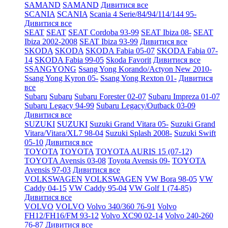
SAMAND
SAMAND
Дивитися все
SCANIA
SCANIA
Scania 4 Serie/84/94/114/144 95-
Дивитися все
SEAT
SEAT
SEAT Cordoba 93-99
SEAT Ibiza 08-
SEAT
Ibiza 2002-2008
SEAT Ibiza 93-99
Дивитися все
SKODA
SKODA
SKODA Fabia 05-07
SKODA Fabia 07-
14
SKODA Fabia 99-05
Skoda Favorit
Дивитися все
SSANGYONG
Ssang Yong Korando/Actyon New 2010-
Ssang Yong Kyron 05-
Ssang Yong Rexton 01-
Дивитися
все
Subaru
Subaru
Subaru Forester 02-07
Subaru Impreza 01-07
Subaru Legacy 94-99
Subaru Legacy/Outback 03-09
Дивитися все
SUZUKI
SUZUKI
Suzuki Grand Vitara 05-
Suzuki Grand
Vitara/Vitara/XL7 98-04
Suzuki Splash 2008-
Suzuki Swift
05-10
Дивитися все
TOYOTA
TOYOTA
TOYOTA AURIS 15 (07-12)
TOYOTA Avensis 03-08
Toyota Avensis 09-
TOYOTA
Avensis 97-03
Дивитися все
VOLKSWAGEN
VOLKSWAGEN
VW Bora 98-05
VW
Caddy 04-15
VW Caddy 95-04
VW Golf 1 (74-85)
Дивитися все
VOLVO
VOLVO
Volvo 340/360 76-91
Volvo
FH12/FH16/FM 93-12
Volvo XC90 02-14
Volvo 240-260
76-87
Дивитися все