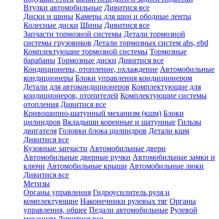
Втулки автомобильные
Дивитися все
Диски и шины
Камеры для шин и ободные ленты
Колесные диски
Шины
Дивитися все
Запчасти тормозной системы
Детали тормозной
системы грузовиков
Детали тормозных систем abs, ebd
Комплектующие тормозной системы
Тормозные
барабаны
Тормозные диски
Дивитися все
Кондиционеры, отопление, охлаждение
Автомобильные
кондиционеры
Блоки управления кондиционером
Детали для автокондиционеров
Комплектующие для
кондиционеров, отопителей
Комплектующие системы
отопления
Дивитися все
Кривошипно-шатунный механизм (кшм)
Блоки
цилиндров
Вкладыши коренные и шатунные
Гильзы
двигателя
Головки блока цилиндров
Детали кшм
Дивитися все
Кузовные запчасти
Автомобильные двери
Автомобильные дверные ручки
Автомобильные замки и
ключи
Автомобильные крыши
Автомобильные люки
Дивитися все
Метизы
Органы управления
Гидроусилитель руля и
комплектующие
Наконечники рулевых тяг
Органы
управления, общее
Педали автомобильные
Рулевой
механизм
Дивитися все