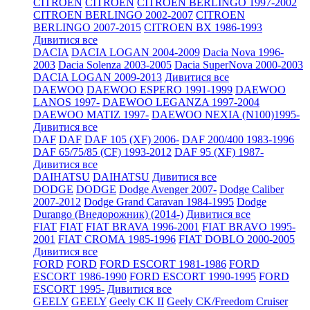
CITROEN
CITROEN
CITROEN BERLINGO 1997-2002
CITROEN BERLINGO 2002-2007
CITROEN
BERLINGO 2007-2015
CITROEN BX 1986-1993
Дивитися все
DACIA
DACIA LOGAN 2004-2009
Dacia Nova 1996-
2003
Dacia Solenza 2003-2005
Dacia SuperNova 2000-2003
DACIA LOGAN 2009-2013
Дивитися все
DAEWOO
DAEWOO ESPERO 1991-1999
DAEWOO
LANOS 1997-
DAEWOO LEGANZA 1997-2004
DAEWOO MATIZ 1997-
DAEWOO NEXIA (N100)1995-
Дивитися все
DAF
DAF
DAF 105 (XF) 2006-
DAF 200/400 1983-1996
DAF 65/75/85 (CF) 1993-2012
DAF 95 (XF) 1987-
Дивитися все
DAIHATSU
DAIHATSU
Дивитися все
DODGE
DODGE
Dodge Avenger 2007-
Dodge Caliber
2007-2012
Dodge Grand Caravan 1984-1995
Dodge
Durango (Внедорожник) (2014-)
Дивитися все
FIAT
FIAT
FIAT BRAVA 1996-2001
FIAT BRAVO 1995-
2001
FIAT CROMA 1985-1996
FIAT DOBLO 2000-2005
Дивитися все
FORD
FORD
FORD ESCORT 1981-1986
FORD
ESCORT 1986-1990
FORD ESCORT 1990-1995
FORD
ESCORT 1995-
Дивитися все
GEELY
GEELY
Geely CK II
Geely CK/Freedom Cruiser