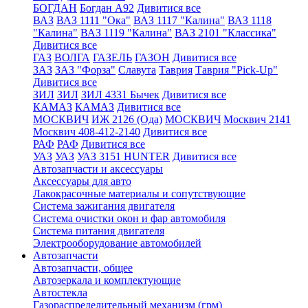
БОГДАН
Богдан А92
Дивитися все
ВАЗ
ВАЗ 1111 "Ока"
ВАЗ 1117 "Калина"
ВАЗ 1118
"Калина"
ВАЗ 1119 "Калина"
ВАЗ 2101 "Классика"
Дивитися все
ГАЗ
ВОЛГА
ГАЗЕЛЬ
ГАЗОН
Дивитися все
ЗАЗ
ЗАЗ "Форза"
Славута
Таврия
Таврия "Pick-Up"
Дивитися все
ЗИЛ
ЗИЛ
ЗИЛ 4331 Бычек
Дивитися все
КАМАЗ
КАМАЗ
Дивитися все
МОСКВИЧ
ИЖ 2126 (Ода)
МОСКВИЧ
Москвич 2141
Москвич 408-412-2140
Дивитися все
РАФ
РАФ
Дивитися все
УАЗ
УАЗ
УАЗ 3151 HUNTER
Дивитися все
Автозапчасти и аксессуары
Аксессуары для авто
Лакокрасочные материалы и сопутствующие
Система зажигания двигателя
Система очистки окон и фар автомобиля
Система питания двигателя
Электрооборудование автомобилей
Автозапчасти
Автозапчасти, общее
Автозеркала и комплектующие
Автостекла
Газораспределительный механизм (грм)