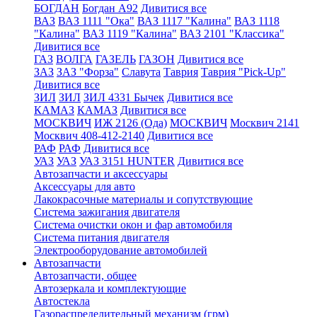
БОГДАН
Богдан А92
Дивитися все
ВАЗ
ВАЗ 1111 "Ока"
ВАЗ 1117 "Калина"
ВАЗ 1118
"Калина"
ВАЗ 1119 "Калина"
ВАЗ 2101 "Классика"
Дивитися все
ГАЗ
ВОЛГА
ГАЗЕЛЬ
ГАЗОН
Дивитися все
ЗАЗ
ЗАЗ "Форза"
Славута
Таврия
Таврия "Pick-Up"
Дивитися все
ЗИЛ
ЗИЛ
ЗИЛ 4331 Бычек
Дивитися все
КАМАЗ
КАМАЗ
Дивитися все
МОСКВИЧ
ИЖ 2126 (Ода)
МОСКВИЧ
Москвич 2141
Москвич 408-412-2140
Дивитися все
РАФ
РАФ
Дивитися все
УАЗ
УАЗ
УАЗ 3151 HUNTER
Дивитися все
Автозапчасти и аксессуары
Аксессуары для авто
Лакокрасочные материалы и сопутствующие
Система зажигания двигателя
Система очистки окон и фар автомобиля
Система питания двигателя
Электрооборудование автомобилей
Автозапчасти
Автозапчасти, общее
Автозеркала и комплектующие
Автостекла
Газораспределительный механизм (грм)