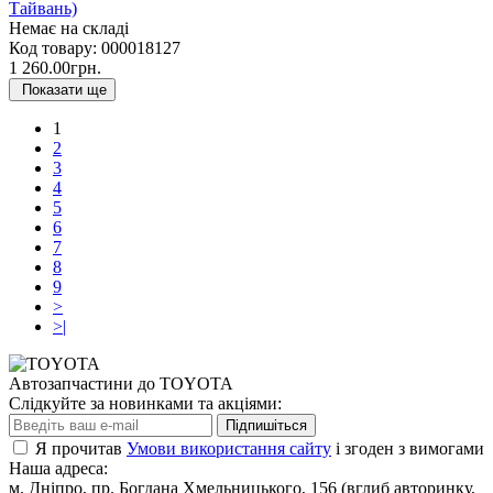
Тайвань)
Немає на складі
Код товару:
000018127
1 260.00грн.
Показати ще
1
2
3
4
5
6
7
8
9
>
>|
Автозапчастини до TOYOTA
Слідкуйте за новинками та акціями:
Підпишіться
Я прочитав
Умови використання сайту
і згоден з вимогами
Наша адреса:
м. Дніпро, пр. Богдана Хмельницького, 156 (вглиб авторинку,