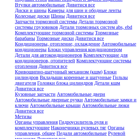
Втулки автомобильные
Дивитися все
Диски и шины
Камеры для шин и ободные ленты
Колесные диски
Шины
Дивитися все
Запчасти тормозной системы
Детали тормозной
системы грузовиков
Детали тормозных систем abs, ebd
Комплектующие тормозной системы
Тормозные
барабаны
Тормозные диски
Дивитися все
Кондиционеры, отопление, охлаждение
Автомобильные
кондиционеры
Блоки управления кондиционером
Детали для автокондиционеров
Комплектующие для
кондиционеров, отопителей
Комплектующие системы
отопления
Дивитися все
Кривошипно-шатунный механизм (кшм)
Блоки
цилиндров
Вкладыши коренные и шатунные
Гильзы
двигателя
Головки блока цилиндров
Детали кшм
Дивитися все
Кузовные запчасти
Автомобильные двери
Автомобильные дверные ручки
Автомобильные замки и
ключи
Автомобильные крыши
Автомобильные люки
Дивитися все
Метизы
Органы управления
Гидроусилитель руля и
комплектующие
Наконечники рулевых тяг
Органы
управления, общее
Педали автомобильные
Рулевой
механизм
Дивитися все