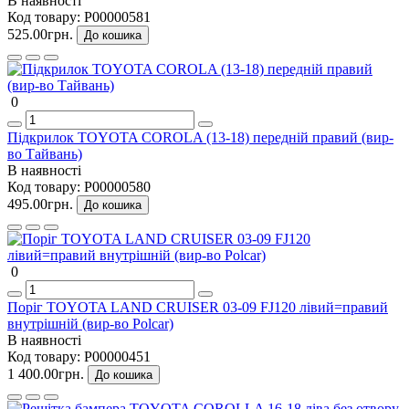
В наявності
Код товару:
P00000581
525.00грн.
До кошика
0
Підкрилок TOYOTA COROLA (13-18) передній правий (вир-
во Тайвань)
В наявності
Код товару:
P00000580
495.00грн.
До кошика
0
Поріг TOYOTA LAND CRUISER 03-09 FJ120 лівий=правий
внутрішній (вир-во Polcar)
В наявності
Код товару:
P00000451
1 400.00грн.
До кошика