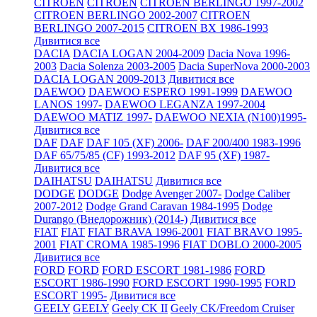
CITROEN
CITROEN
CITROEN BERLINGO 1997-2002
CITROEN BERLINGO 2002-2007
CITROEN
BERLINGO 2007-2015
CITROEN BX 1986-1993
Дивитися все
DACIA
DACIA LOGAN 2004-2009
Dacia Nova 1996-
2003
Dacia Solenza 2003-2005
Dacia SuperNova 2000-2003
DACIA LOGAN 2009-2013
Дивитися все
DAEWOO
DAEWOO ESPERO 1991-1999
DAEWOO
LANOS 1997-
DAEWOO LEGANZA 1997-2004
DAEWOO MATIZ 1997-
DAEWOO NEXIA (N100)1995-
Дивитися все
DAF
DAF
DAF 105 (XF) 2006-
DAF 200/400 1983-1996
DAF 65/75/85 (CF) 1993-2012
DAF 95 (XF) 1987-
Дивитися все
DAIHATSU
DAIHATSU
Дивитися все
DODGE
DODGE
Dodge Avenger 2007-
Dodge Caliber
2007-2012
Dodge Grand Caravan 1984-1995
Dodge
Durango (Внедорожник) (2014-)
Дивитися все
FIAT
FIAT
FIAT BRAVA 1996-2001
FIAT BRAVO 1995-
2001
FIAT CROMA 1985-1996
FIAT DOBLO 2000-2005
Дивитися все
FORD
FORD
FORD ESCORT 1981-1986
FORD
ESCORT 1986-1990
FORD ESCORT 1990-1995
FORD
ESCORT 1995-
Дивитися все
GEELY
GEELY
Geely CK II
Geely CK/Freedom Cruiser