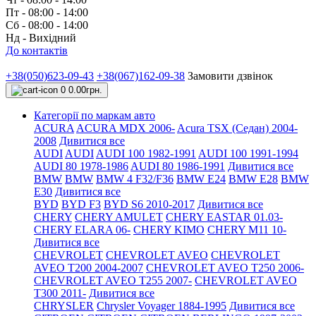
Пт - 08:00 - 14:00
Сб - 08:00 - 14:00
Нд - Вихідний
До контактів
+38(050)623-09-43
+38(067)162-09-38
Замовити дзвінок
0
0.00грн.
Категорії по маркам авто
ACURA
ACURA MDX 2006-
Acura TSX (Седан) 2004-
2008
Дивитися все
AUDI
AUDI
AUDI 100 1982-1991
AUDI 100 1991-1994
AUDI 80 1978-1986
AUDI 80 1986-1991
Дивитися все
BMW
BMW
BMW 4 F32/F36
BMW E24
BMW E28
BMW
E30
Дивитися все
BYD
BYD F3
BYD S6 2010-2017
Дивитися все
CHERY
CHERY AMULET
CHERY EASTAR 01.03-
CHERY ELARA 06-
CHERY KIMO
CHERY M11 10-
Дивитися все
CHEVROLET
CHEVROLET AVEO
CHEVROLET
AVEO Т200 2004-2007
CHEVROLET AVEO Т250 2006-
CHEVROLET AVEO Т255 2007-
CHEVROLET AVEO
Т300 2011-
Дивитися все
CHRYSLER
Chrysler Voyager 1884-1995
Дивитися все