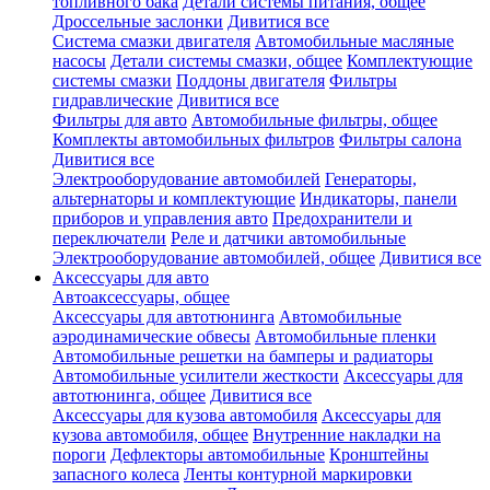
топливного бака
Детали системы питания, общее
Дроссельные заслонки
Дивитися все
Система смазки двигателя
Автомобильные масляные
насосы
Детали системы смазки, общее
Комплектующие
системы смазки
Поддоны двигателя
Фильтры
гидравлические
Дивитися все
Фильтры для авто
Автомобильные фильтры, общее
Комплекты автомобильных фильтров
Фильтры салона
Дивитися все
Электрооборудование автомобилей
Генераторы,
альтернаторы и комплектующие
Индикаторы, панели
приборов и управления авто
Предохранители и
переключатели
Реле и датчики автомобильные
Электрооборудование автомобилей, общее
Дивитися все
Аксессуары для авто
Автоаксессуары, общее
Аксессуары для автотюнинга
Автомобильные
аэродинамические обвесы
Автомобильные пленки
Автомобильные решетки на бамперы и радиаторы
Автомобильные усилители жесткости
Аксессуары для
автотюнинга, общее
Дивитися все
Аксессуары для кузова автомобиля
Аксессуары для
кузова автомобиля, общее
Внутренние накладки на
пороги
Дефлекторы автомобильные
Кронштейны
запасного колеса
Ленты контурной маркировки