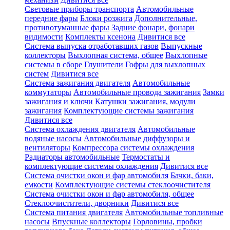
Световые приборы транспорта
Автомобильные
передние фары
Блоки розжига
Дополнительные,
противотуманные фары
Задние фонари, фонари
видимости
Комплекты ксенона
Дивитися все
Система выпуска отработавших газов
Выпускные
коллекторы
Выхлопная система, общее
Выхлопные
системы в сборе
Глушители
Гофры для выхлопных
систем
Дивитися все
Система зажигания двигателя
Автомобильные
коммутаторы
Автомобильные провода зажигания
Замки
зажигания и ключи
Катушки зажигания, модули
зажигания
Комплектующие системы зажигания
Дивитися все
Система охлаждения двигателя
Автомобильные
водяные насосы
Автомобильные диффузоры и
вентиляторы
Компрессора системы охлаждения
Радиаторы автомобильные
Термостаты и
комплектующие системы охлаждения
Дивитися все
Система очистки окон и фар автомобиля
Бачки, баки,
емкости
Комплектующие системы стеклоочистителя
Система очистки окон и фар автомобиля, общее
Стеклоочистители, дворники
Дивитися все
Система питания двигателя
Автомобильные топливные
насосы
Впускные коллекторы
Горловины, пробки