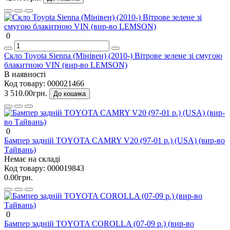
0
Скло Toyota Sienna (Мінівен) (2010-) Вітрове зелене зі смугою
блакитною VIN (вир-во LEMSON)
В наявності
Код товару:
000021466
3 510.00грн.
До кошика
0
Бампер задній TOYOTA CAMRY V20 (97-01 р.) (USA) (вир-во
Тайвань)
Немає на складі
Код товару:
000019843
0.00грн.
0
Бампер задній TOYOTA COROLLA (07-09 р.) (вир-во