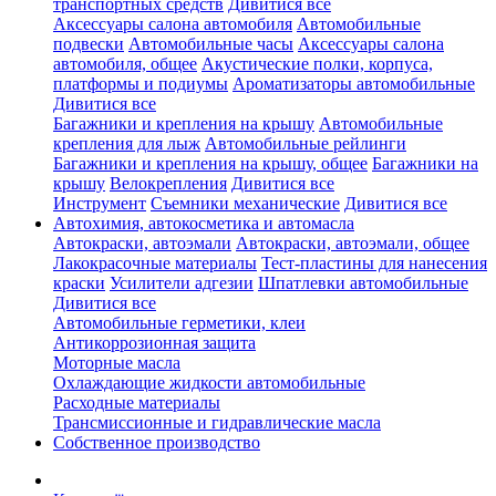
транспортных средств
Дивитися все
Аксессуары салона автомобиля
Автомобильные
подвески
Автомобильные часы
Аксессуары салона
автомобиля, общее
Акустические полки, корпуса,
платформы и подиумы
Ароматизаторы автомобильные
Дивитися все
Багажники и крепления на крышу
Автомобильные
крепления для лыж
Автомобильные рейлинги
Багажники и крепления на крышу, общее
Багажники на
крышу
Велокрепления
Дивитися все
Инструмент
Съемники механические
Дивитися все
Автохимия, автокосметика и автомасла
Автокраски, автоэмали
Автокраски, автоэмали, общее
Лакокрасочные материалы
Тест-пластины для нанесения
краски
Усилители адгезии
Шпатлевки автомобильные
Дивитися все
Автомобильные герметики, клеи
Антикоррозионная защита
Моторные масла
Охлаждающие жидкости автомобильные
Расходные материалы
Трансмиссионные и гидравлические масла
Собственное производство