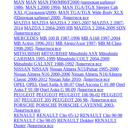
MAN
MAN
MAN F90/M90/F2000 (широкая кабина)
1986-
MAN L2000 1994-
MAN TGA/TGX Sleeper Cab
XXL (Спальник)2000-
MAN TGA/TGX Wide Body XLX
(Широкая кабина) 2000-
Дивитися все
MAZDA
MAZDA
MAZDA 2 2003-2007
MAZDA 2 2007-
2014
MAZDA 3 2004-2009 HB
MAZDA 3 2004-2009 SDN
Дивитися все
MERCEDES
MB 100 B 1987-1996
MB A168 1997-2004
MB Actros 1996-2011
MB Atego/Axor 1997-
MB M-Class
1998-2005
Дивитися все
MITSUBISHI
MITSUBISHI
Mitsubishi ASX
Mitsubishi
CARISMA 1995-1999
Mitsubishi COLT 2004-2009
Mitsubishi GALANT 1988-1992
Дивитися все
NISSAN
NISSAN
Nissan Almera N15/Pulsar 1995-2000
Nissan Almera N16 2000-2006
Nissan Almera N16/Almera
Classic 2000-2012
Nissan Juke 2010-
Дивитися все
OPEL
OPEL
Opel Agila A 00-07
Opel Ascona C 81-88
Opel
Astra F 91-98
Opel Astra G 98-09
Дивитися все
PEUGEOT
PEUGEOT
PEUGEOT 106 96-02
PEUGEOT
107
PEUGEOT 205
PEUGEOT 206 98-
Дивитися все
PORSCHE
PORSCHE
PORSCHE CAYENNE 2003-
Дивитися все
RENAULT
RENAULT Clio 05-12
RENAULT Clio 90-98
RENAULT Clio 98-05
RENAULT Dokker
RENAULT
Duster
Дивитися все