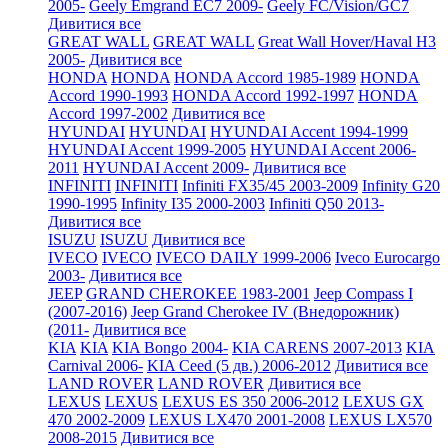
2005-
Geely Emgrand EC7 2009-
Geely FC/Vision/GC7
Дивитися все
GREAT WALL
GREAT WALL
Great Wall Hover/Haval H3
2005-
Дивитися все
HONDA
HONDA
HONDA Accord 1985-1989
HONDA
Accord 1990-1993
HONDA Accord 1992-1997
HONDA
Accord 1997-2002
Дивитися все
HYUNDAI
HYUNDAI
HYUNDAI Accent 1994-1999
HYUNDAI Accent 1999-2005
HYUNDAI Accent 2006-
2011
HYUNDAI Accent 2009-
Дивитися все
INFINITI
INFINITI
Infiniti FX35/45 2003-2009
Infinity G20
1990-1995
Infinity I35 2000-2003
Infiniti Q50 2013-
Дивитися все
ISUZU
ISUZU
Дивитися все
IVECO
IVECO
IVECO DAILY 1999-2006
Iveco Eurocargo
2003-
Дивитися все
JEEP
GRAND CHEROKEE 1983-2001
Jeep Compass I
(2007-2016)
Jeep Grand Cherokee IV (Внедорожник)
(2011-
Дивитися все
KIA
KIA
KIA Bongo 2004-
KIA CARENS 2007-2013
KIA
Carnival 2006-
KIA Ceed (5 дв.) 2006-2012
Дивитися все
LAND ROVER
LAND ROVER
Дивитися все
LEXUS
LEXUS
LEXUS ES 350 2006-2012
LEXUS GX
470 2002-2009
LEXUS LX470 2001-2008
LEXUS LX570
2008-2015
Дивитися все