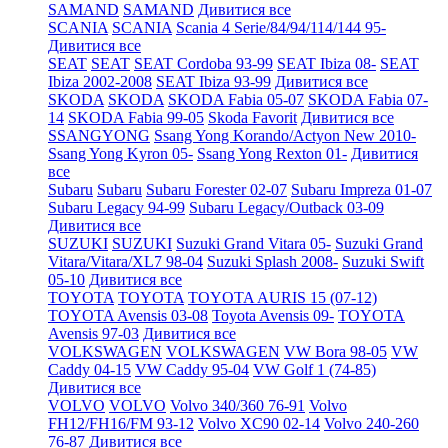
SAMAND
SAMAND
Дивитися все
SCANIA
SCANIA
Scania 4 Serie/84/94/114/144 95-
Дивитися все
SEAT
SEAT
SEAT Cordoba 93-99
SEAT Ibiza 08-
SEAT
Ibiza 2002-2008
SEAT Ibiza 93-99
Дивитися все
SKODA
SKODA
SKODA Fabia 05-07
SKODA Fabia 07-
14
SKODA Fabia 99-05
Skoda Favorit
Дивитися все
SSANGYONG
Ssang Yong Korando/Actyon New 2010-
Ssang Yong Kyron 05-
Ssang Yong Rexton 01-
Дивитися
все
Subaru
Subaru
Subaru Forester 02-07
Subaru Impreza 01-07
Subaru Legacy 94-99
Subaru Legacy/Outback 03-09
Дивитися все
SUZUKI
SUZUKI
Suzuki Grand Vitara 05-
Suzuki Grand
Vitara/Vitara/XL7 98-04
Suzuki Splash 2008-
Suzuki Swift
05-10
Дивитися все
TOYOTA
TOYOTA
TOYOTA AURIS 15 (07-12)
TOYOTA Avensis 03-08
Toyota Avensis 09-
TOYOTA
Avensis 97-03
Дивитися все
VOLKSWAGEN
VOLKSWAGEN
VW Bora 98-05
VW
Caddy 04-15
VW Caddy 95-04
VW Golf 1 (74-85)
Дивитися все
VOLVO
VOLVO
Volvo 340/360 76-91
Volvo
FH12/FH16/FM 93-12
Volvo XC90 02-14
Volvo 240-260
76-87
Дивитися все