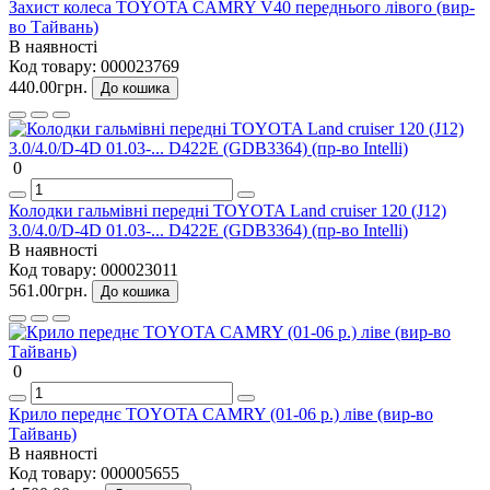
Захист колеса TOYOTA CAMRY V40 переднього лівого (вир-
во Тайвань)
В наявності
Код товару:
000023769
440.00грн.
До кошика
0
Колодки гальмівні передні TOYOTA Land cruiser 120 (J12)
3.0/4.0/D-4D 01.03-... D422E (GDB3364) (пр-во Intelli)
В наявності
Код товару:
000023011
561.00грн.
До кошика
0
Крило переднє TOYOTA CAMRY (01-06 р.) ліве (вир-во
Тайвань)
В наявності
Код товару:
000005655