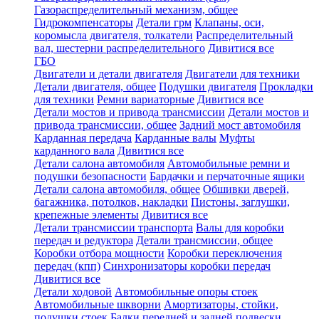
Газораспределительный механизм, общее
Гидрокомпенсаторы
Детали грм
Клапаны, оси,
коромысла двигателя, толкатели
Распределительный
вал, шестерни распределительного
Дивитися все
ГБО
Двигатели и детали двигателя
Двигатели для техники
Детали двигателя, общее
Подушки двигателя
Прокладки
для техники
Ремни вариаторные
Дивитися все
Детали мостов и привода трансмиссии
Детали мостов и
привода трансмиссии, общее
Задний мост автомобиля
Карданная передача
Карданные валы
Муфты
карданного вала
Дивитися все
Детали салона автомобиля
Автомобильные ремни и
подушки безопасности
Бардачки и перчаточные ящики
Детали салона автомобиля, общее
Обшивки дверей,
багажника, потолков, накладки
Пистоны, заглушки,
крепежные элементы
Дивитися все
Детали трансмиссии транспорта
Валы для коробки
передач и редуктора
Детали трансмиссии, общее
Коробки отбора мощности
Коробки переключения
передач (кпп)
Синхронизаторы коробки передач
Дивитися все
Детали ходовой
Автомобильные опоры стоек
Автомобильные шкворни
Амортизаторы, стойки,
подушки стоек
Балки передней и задней подвески