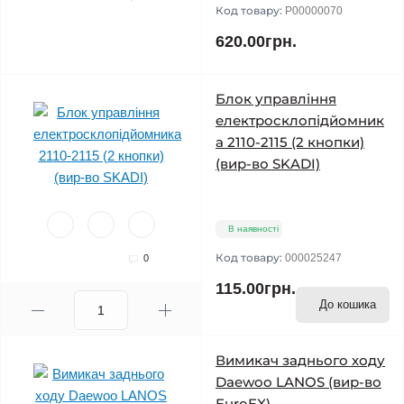
Код товару:
P00000070
620.00грн.
Блок управління
електросклопідйомник
а 2110-2115 (2 кнопки)
(вир-во SKADI)
В наявності
Код товару:
000025247
0
115.00грн.
До кошика
Вимикач заднього ходу
Daewoo LANOS (вир-во
EuroEX)