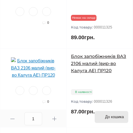
Немає на складі
0
Код товару:
000011325
89.00грн.
Блок запобіжників ВАЗ
2106 малий (вир-во
Калуга АЕ) ПР120
В наявності
Код товару:
000011326
0
87.00грн.
До кошика