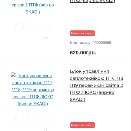
ПТФ (вир-во SKADI)
Немає на складі
0
Код товару:
P00000069
620.00грн.
Блок управління
світлотехнікою 1117, 1118,
1119 перемикач світла 2
ПТФ ЛЮКС (вир-во
SKADI)
Немає на складі
0