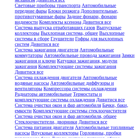
Световые приборы транспорта
Автомобильные
передние фары
Блоки розжига
Дополнительные,
противотуманные фары
Задние фонари, фонари
видимости
Комплекты ксенона
Дивитися все
Система выпуска отработавших газов
Выпускные
коллекторы
Выхлопная система, общее
Выхлопные
системы в сборе
Глушители
Гофры для выхлопных
систем
Дивитися все
Система зажигания двигателя
Автомобильные
коммутаторы
Автомобильные провода зажигания
Замки
зажигания и ключи
Катушки зажигания, модули
зажигания
Комплектующие системы зажигания
Дивитися все
Система охлаждения двигателя
Автомобильные
водяные насосы
Автомобильные диффузоры и
вентиляторы
Компрессора системы охлаждения
Радиаторы автомобильные
Термостаты и
комплектующие системы охлаждения
Дивитися все
Система очистки окон и фар автомобиля
Бачки, баки,
емкости
Комплектующие системы стеклоочистителя
Система очистки окон и фар автомобиля, общее
Стеклоочистители, дворники
Дивитися все
Система питания двигателя
Автомобильные топливные
насосы
Впускные коллекторы
Горловины, пробки