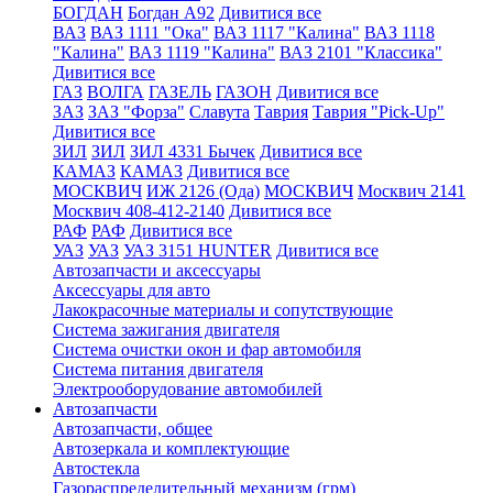
БОГДАН
Богдан А92
Дивитися все
ВАЗ
ВАЗ 1111 "Ока"
ВАЗ 1117 "Калина"
ВАЗ 1118
"Калина"
ВАЗ 1119 "Калина"
ВАЗ 2101 "Классика"
Дивитися все
ГАЗ
ВОЛГА
ГАЗЕЛЬ
ГАЗОН
Дивитися все
ЗАЗ
ЗАЗ "Форза"
Славута
Таврия
Таврия "Pick-Up"
Дивитися все
ЗИЛ
ЗИЛ
ЗИЛ 4331 Бычек
Дивитися все
КАМАЗ
КАМАЗ
Дивитися все
МОСКВИЧ
ИЖ 2126 (Ода)
МОСКВИЧ
Москвич 2141
Москвич 408-412-2140
Дивитися все
РАФ
РАФ
Дивитися все
УАЗ
УАЗ
УАЗ 3151 HUNTER
Дивитися все
Автозапчасти и аксессуары
Аксессуары для авто
Лакокрасочные материалы и сопутствующие
Система зажигания двигателя
Система очистки окон и фар автомобиля
Система питания двигателя
Электрооборудование автомобилей
Автозапчасти
Автозапчасти, общее
Автозеркала и комплектующие
Автостекла
Газораспределительный механизм (грм)