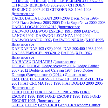
CITROEN
CITROEN
CITROEN BERLINGO 1997-2002
CITROEN BERLINGO 2002-2007
CITROEN
BERLINGO 2007-2015
CITROEN BX 1986-1993
Дивитися все
DACIA
DACIA LOGAN 2004-2009
Dacia Nova 1996-
2003
Dacia Solenza 2003-2005
Dacia SuperNova 2000-2003
DACIA LOGAN 2009-2013
Дивитися все
DAEWOO
DAEWOO ESPERO 1991-1999
DAEWOO
LANOS 1997-
DAEWOO LEGANZA 1997-2004
DAEWOO MATIZ 1997-
DAEWOO NEXIA (N100)1995-
Дивитися все
DAF
DAF
DAF 105 (XF) 2006-
DAF 200/400 1983-1996
DAF 65/75/85 (CF) 1993-2012
DAF 95 (XF) 1987-
Дивитися все
DAIHATSU
DAIHATSU
Дивитися все
DODGE
DODGE
Dodge Avenger 2007-
Dodge Caliber
2007-2012
Dodge Grand Caravan 1984-1995
Dodge
Durango (Внедорожник) (2014-)
Дивитися все
FIAT
FIAT
FIAT BRAVA 1996-2001
FIAT BRAVO 1995-
2001
FIAT CROMA 1985-1996
FIAT DOBLO 2000-2005
Дивитися все
FORD
FORD
FORD ESCORT 1981-1986
FORD
ESCORT 1986-1990
FORD ESCORT 1990-1995
FORD
ESCORT 1995-
Дивитися все
GEELY
GEELY
Geely CK II
Geely CK/Freedom Cruiser