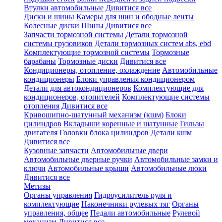
Втулки автомобильные
Дивитися все
Диски и шины
Камеры для шин и ободные ленты
Колесные диски
Шины
Дивитися все
Запчасти тормозной системы
Детали тормозной
системы грузовиков
Детали тормозных систем abs, ebd
Комплектующие тормозной системы
Тормозные
барабаны
Тормозные диски
Дивитися все
Кондиционеры, отопление, охлаждение
Автомобильные
кондиционеры
Блоки управления кондиционером
Детали для автокондиционеров
Комплектующие для
кондиционеров, отопителей
Комплектующие системы
отопления
Дивитися все
Кривошипно-шатунный механизм (кшм)
Блоки
цилиндров
Вкладыши коренные и шатунные
Гильзы
двигателя
Головки блока цилиндров
Детали кшм
Дивитися все
Кузовные запчасти
Автомобильные двери
Автомобильные дверные ручки
Автомобильные замки и
ключи
Автомобильные крыши
Автомобильные люки
Дивитися все
Метизы
Органы управления
Гидроусилитель руля и
комплектующие
Наконечники рулевых тяг
Органы
управления, общее
Педали автомобильные
Рулевой
механизм
Дивитися все