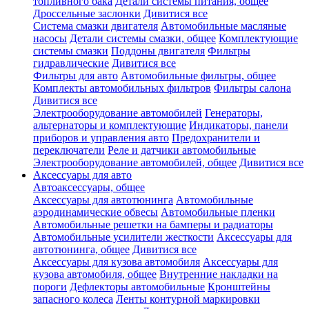
топливного бака
Детали системы питания, общее
Дроссельные заслонки
Дивитися все
Система смазки двигателя
Автомобильные масляные
насосы
Детали системы смазки, общее
Комплектующие
системы смазки
Поддоны двигателя
Фильтры
гидравлические
Дивитися все
Фильтры для авто
Автомобильные фильтры, общее
Комплекты автомобильных фильтров
Фильтры салона
Дивитися все
Электрооборудование автомобилей
Генераторы,
альтернаторы и комплектующие
Индикаторы, панели
приборов и управления авто
Предохранители и
переключатели
Реле и датчики автомобильные
Электрооборудование автомобилей, общее
Дивитися все
Аксессуары для авто
Автоаксессуары, общее
Аксессуары для автотюнинга
Автомобильные
аэродинамические обвесы
Автомобильные пленки
Автомобильные решетки на бамперы и радиаторы
Автомобильные усилители жесткости
Аксессуары для
автотюнинга, общее
Дивитися все
Аксессуары для кузова автомобиля
Аксессуары для
кузова автомобиля, общее
Внутренние накладки на
пороги
Дефлекторы автомобильные
Кронштейны
запасного колеса
Ленты контурной маркировки