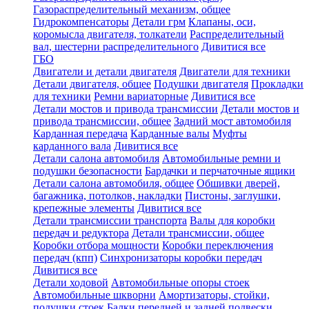
Газораспределительный механизм, общее
Гидрокомпенсаторы
Детали грм
Клапаны, оси,
коромысла двигателя, толкатели
Распределительный
вал, шестерни распределительного
Дивитися все
ГБО
Двигатели и детали двигателя
Двигатели для техники
Детали двигателя, общее
Подушки двигателя
Прокладки
для техники
Ремни вариаторные
Дивитися все
Детали мостов и привода трансмиссии
Детали мостов и
привода трансмиссии, общее
Задний мост автомобиля
Карданная передача
Карданные валы
Муфты
карданного вала
Дивитися все
Детали салона автомобиля
Автомобильные ремни и
подушки безопасности
Бардачки и перчаточные ящики
Детали салона автомобиля, общее
Обшивки дверей,
багажника, потолков, накладки
Пистоны, заглушки,
крепежные элементы
Дивитися все
Детали трансмиссии транспорта
Валы для коробки
передач и редуктора
Детали трансмиссии, общее
Коробки отбора мощности
Коробки переключения
передач (кпп)
Синхронизаторы коробки передач
Дивитися все
Детали ходовой
Автомобильные опоры стоек
Автомобильные шкворни
Амортизаторы, стойки,
подушки стоек
Балки передней и задней подвески