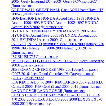
2005-
Geely Emgrand EC7 2009-
Geely FC/Vision/GC7
Дивитися все
GREAT WALL
GREAT WALL
Great Wall Hover/Haval H3
2005-
Дивитися все
HONDA
HONDA
HONDA Accord 1985-1989
HONDA
Accord 1990-1993
HONDA Accord 1992-1997
HONDA
Accord 1997-2002
Дивитися все
HYUNDAI
HYUNDAI
HYUNDAI Accent 1994-1999
HYUNDAI Accent 1999-2005
HYUNDAI Accent 2006-
2011
HYUNDAI Accent 2009-
Дивитися все
INFINITI
INFINITI
Infiniti FX35/45 2003-2009
Infinity G20
1990-1995
Infinity I35 2000-2003
Infiniti Q50 2013-
Дивитися все
ISUZU
ISUZU
Дивитися все
IVECO
IVECO
IVECO DAILY 1999-2006
Iveco Eurocargo
2003-
Дивитися все
JEEP
GRAND CHEROKEE 1983-2001
Jeep Compass I
(2007-2016)
Jeep Grand Cherokee IV (Внедорожник)
(2011-
Дивитися все
KIA
KIA
KIA Bongo 2004-
KIA CARENS 2007-2013
KIA
Carnival 2006-
KIA Ceed (5 дв.) 2006-2012
Дивитися все
LAND ROVER
LAND ROVER
Дивитися все
LEXUS
LEXUS
LEXUS ES 350 2006-2012
LEXUS GX
470 2002-2009
LEXUS LX470 2001-2008
LEXUS LX570
2008-2015
Дивитися все