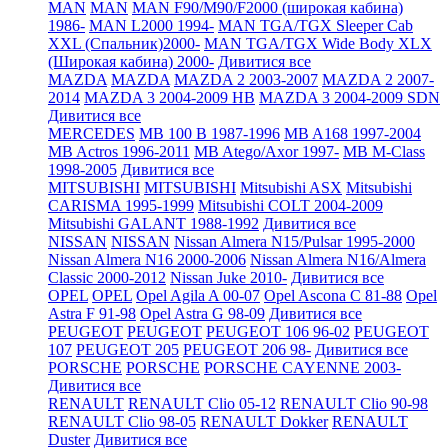
MAN
MAN
MAN F90/M90/F2000 (широкая кабина)
1986-
MAN L2000 1994-
MAN TGA/TGX Sleeper Cab
XXL (Спальник)2000-
MAN TGA/TGX Wide Body XLX
(Широкая кабина) 2000-
Дивитися все
MAZDA
MAZDA
MAZDA 2 2003-2007
MAZDA 2 2007-
2014
MAZDA 3 2004-2009 HB
MAZDA 3 2004-2009 SDN
Дивитися все
MERCEDES
MB 100 B 1987-1996
MB A168 1997-2004
MB Actros 1996-2011
MB Atego/Axor 1997-
MB M-Class
1998-2005
Дивитися все
MITSUBISHI
MITSUBISHI
Mitsubishi ASX
Mitsubishi
CARISMA 1995-1999
Mitsubishi COLT 2004-2009
Mitsubishi GALANT 1988-1992
Дивитися все
NISSAN
NISSAN
Nissan Almera N15/Pulsar 1995-2000
Nissan Almera N16 2000-2006
Nissan Almera N16/Almera
Classic 2000-2012
Nissan Juke 2010-
Дивитися все
OPEL
OPEL
Opel Agila A 00-07
Opel Ascona C 81-88
Opel
Astra F 91-98
Opel Astra G 98-09
Дивитися все
PEUGEOT
PEUGEOT
PEUGEOT 106 96-02
PEUGEOT
107
PEUGEOT 205
PEUGEOT 206 98-
Дивитися все
PORSCHE
PORSCHE
PORSCHE CAYENNE 2003-
Дивитися все
RENAULT
RENAULT Clio 05-12
RENAULT Clio 90-98
RENAULT Clio 98-05
RENAULT Dokker
RENAULT
Duster
Дивитися все