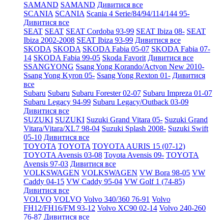
SAMAND
SAMAND
Дивитися все
SCANIA
SCANIA
Scania 4 Serie/84/94/114/144 95-
Дивитися все
SEAT
SEAT
SEAT Cordoba 93-99
SEAT Ibiza 08-
SEAT
Ibiza 2002-2008
SEAT Ibiza 93-99
Дивитися все
SKODA
SKODA
SKODA Fabia 05-07
SKODA Fabia 07-
14
SKODA Fabia 99-05
Skoda Favorit
Дивитися все
SSANGYONG
Ssang Yong Korando/Actyon New 2010-
Ssang Yong Kyron 05-
Ssang Yong Rexton 01-
Дивитися
все
Subaru
Subaru
Subaru Forester 02-07
Subaru Impreza 01-07
Subaru Legacy 94-99
Subaru Legacy/Outback 03-09
Дивитися все
SUZUKI
SUZUKI
Suzuki Grand Vitara 05-
Suzuki Grand
Vitara/Vitara/XL7 98-04
Suzuki Splash 2008-
Suzuki Swift
05-10
Дивитися все
TOYOTA
TOYOTA
TOYOTA AURIS 15 (07-12)
TOYOTA Avensis 03-08
Toyota Avensis 09-
TOYOTA
Avensis 97-03
Дивитися все
VOLKSWAGEN
VOLKSWAGEN
VW Bora 98-05
VW
Caddy 04-15
VW Caddy 95-04
VW Golf 1 (74-85)
Дивитися все
VOLVO
VOLVO
Volvo 340/360 76-91
Volvo
FH12/FH16/FM 93-12
Volvo XC90 02-14
Volvo 240-260
76-87
Дивитися все