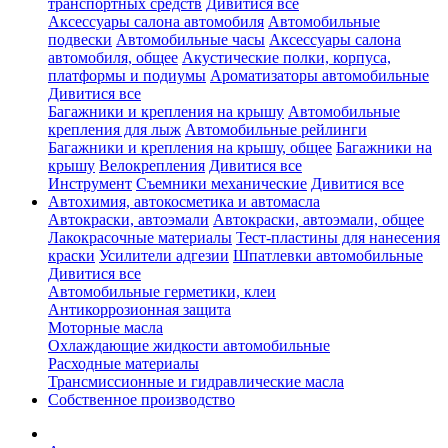
транспортных средств
Дивитися все
Аксессуары салона автомобиля
Автомобильные
подвески
Автомобильные часы
Аксессуары салона
автомобиля, общее
Акустические полки, корпуса,
платформы и подиумы
Ароматизаторы автомобильные
Дивитися все
Багажники и крепления на крышу
Автомобильные
крепления для лыж
Автомобильные рейлинги
Багажники и крепления на крышу, общее
Багажники на
крышу
Велокрепления
Дивитися все
Инструмент
Съемники механические
Дивитися все
Автохимия, автокосметика и автомасла
Автокраски, автоэмали
Автокраски, автоэмали, общее
Лакокрасочные материалы
Тест-пластины для нанесения
краски
Усилители адгезии
Шпатлевки автомобильные
Дивитися все
Автомобильные герметики, клеи
Антикоррозионная защита
Моторные масла
Охлаждающие жидкости автомобильные
Расходные материалы
Трансмиссионные и гидравлические масла
Собственное производство