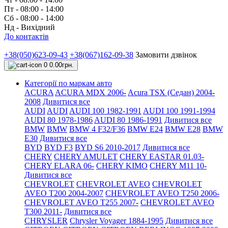
Пт - 08:00 - 14:00
Сб - 08:00 - 14:00
Нд - Вихідний
До контактів
+38(050)623-09-43
+38(067)162-09-38
Замовити дзвінок
0
0.00грн.
Категорії по маркам авто
ACURA
ACURA MDX 2006-
Acura TSX (Седан) 2004-
2008
Дивитися все
AUDI
AUDI
AUDI 100 1982-1991
AUDI 100 1991-1994
AUDI 80 1978-1986
AUDI 80 1986-1991
Дивитися все
BMW
BMW
BMW 4 F32/F36
BMW E24
BMW E28
BMW
E30
Дивитися все
BYD
BYD F3
BYD S6 2010-2017
Дивитися все
CHERY
CHERY AMULET
CHERY EASTAR 01.03-
CHERY ELARA 06-
CHERY KIMO
CHERY M11 10-
Дивитися все
CHEVROLET
CHEVROLET AVEO
CHEVROLET
AVEO Т200 2004-2007
CHEVROLET AVEO Т250 2006-
CHEVROLET AVEO Т255 2007-
CHEVROLET AVEO
Т300 2011-
Дивитися все
CHRYSLER
Chrysler Voyager 1884-1995
Дивитися все