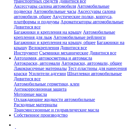
транспортных средств
Дивитися все
Аксессуары салона автомобиля
Автомобильные
подвески
Автомобильные часы
Аксессуары салона
автомобиля, общее
Акустические полки, корпуса,
платформы и подиумы
Ароматизаторы автомобильные
Дивитися все
Багажники и крепления на крышу
Автомобильные
крепления для лыж
Автомобильные рейлинги
Багажники и крепления на крышу, общее
Багажники на
крышу
Велокрепления
Дивитися все
Инструмент
Съемники механические
Дивитися все
Автохимия, автокосметика и автомасла
Автокраски, автоэмали
Автокраски, автоэмали, общее
Лакокрасочные материалы
Тест-пластины для нанесения
краски
Усилители адгезии
Шпатлевки автомобильные
Дивитися все
Автомобильные герметики, клеи
Антикоррозионная защита
Моторные масла
Охлаждающие жидкости автомобильные
Расходные материалы
Трансмиссионные и гидравлические масла
Собственное производство