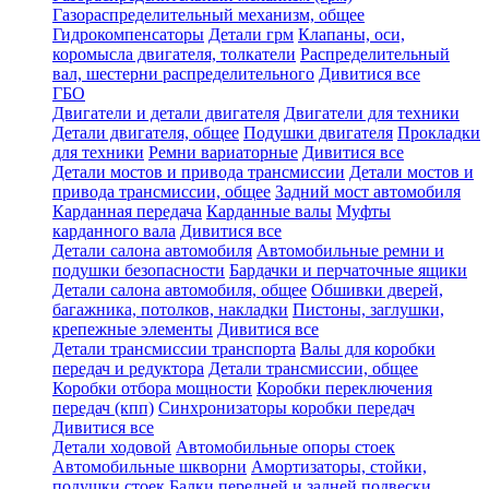
Газораспределительный механизм, общее
Гидрокомпенсаторы
Детали грм
Клапаны, оси,
коромысла двигателя, толкатели
Распределительный
вал, шестерни распределительного
Дивитися все
ГБО
Двигатели и детали двигателя
Двигатели для техники
Детали двигателя, общее
Подушки двигателя
Прокладки
для техники
Ремни вариаторные
Дивитися все
Детали мостов и привода трансмиссии
Детали мостов и
привода трансмиссии, общее
Задний мост автомобиля
Карданная передача
Карданные валы
Муфты
карданного вала
Дивитися все
Детали салона автомобиля
Автомобильные ремни и
подушки безопасности
Бардачки и перчаточные ящики
Детали салона автомобиля, общее
Обшивки дверей,
багажника, потолков, накладки
Пистоны, заглушки,
крепежные элементы
Дивитися все
Детали трансмиссии транспорта
Валы для коробки
передач и редуктора
Детали трансмиссии, общее
Коробки отбора мощности
Коробки переключения
передач (кпп)
Синхронизаторы коробки передач
Дивитися все
Детали ходовой
Автомобильные опоры стоек
Автомобильные шкворни
Амортизаторы, стойки,
подушки стоек
Балки передней и задней подвески