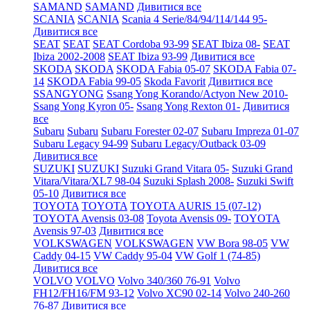
SAMAND
SAMAND
Дивитися все
SCANIA
SCANIA
Scania 4 Serie/84/94/114/144 95-
Дивитися все
SEAT
SEAT
SEAT Cordoba 93-99
SEAT Ibiza 08-
SEAT
Ibiza 2002-2008
SEAT Ibiza 93-99
Дивитися все
SKODA
SKODA
SKODA Fabia 05-07
SKODA Fabia 07-
14
SKODA Fabia 99-05
Skoda Favorit
Дивитися все
SSANGYONG
Ssang Yong Korando/Actyon New 2010-
Ssang Yong Kyron 05-
Ssang Yong Rexton 01-
Дивитися
все
Subaru
Subaru
Subaru Forester 02-07
Subaru Impreza 01-07
Subaru Legacy 94-99
Subaru Legacy/Outback 03-09
Дивитися все
SUZUKI
SUZUKI
Suzuki Grand Vitara 05-
Suzuki Grand
Vitara/Vitara/XL7 98-04
Suzuki Splash 2008-
Suzuki Swift
05-10
Дивитися все
TOYOTA
TOYOTA
TOYOTA AURIS 15 (07-12)
TOYOTA Avensis 03-08
Toyota Avensis 09-
TOYOTA
Avensis 97-03
Дивитися все
VOLKSWAGEN
VOLKSWAGEN
VW Bora 98-05
VW
Caddy 04-15
VW Caddy 95-04
VW Golf 1 (74-85)
Дивитися все
VOLVO
VOLVO
Volvo 340/360 76-91
Volvo
FH12/FH16/FM 93-12
Volvo XC90 02-14
Volvo 240-260
76-87
Дивитися все