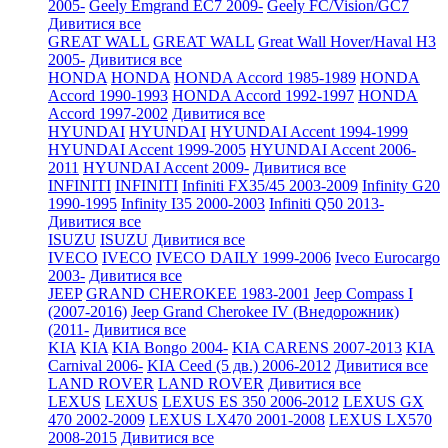
2005-
Geely Emgrand EC7 2009-
Geely FC/Vision/GC7
Дивитися все
GREAT WALL
GREAT WALL
Great Wall Hover/Haval H3
2005-
Дивитися все
HONDA
HONDA
HONDA Accord 1985-1989
HONDA
Accord 1990-1993
HONDA Accord 1992-1997
HONDA
Accord 1997-2002
Дивитися все
HYUNDAI
HYUNDAI
HYUNDAI Accent 1994-1999
HYUNDAI Accent 1999-2005
HYUNDAI Accent 2006-
2011
HYUNDAI Accent 2009-
Дивитися все
INFINITI
INFINITI
Infiniti FX35/45 2003-2009
Infinity G20
1990-1995
Infinity I35 2000-2003
Infiniti Q50 2013-
Дивитися все
ISUZU
ISUZU
Дивитися все
IVECO
IVECO
IVECO DAILY 1999-2006
Iveco Eurocargo
2003-
Дивитися все
JEEP
GRAND CHEROKEE 1983-2001
Jeep Compass I
(2007-2016)
Jeep Grand Cherokee IV (Внедорожник)
(2011-
Дивитися все
KIA
KIA
KIA Bongo 2004-
KIA CARENS 2007-2013
KIA
Carnival 2006-
KIA Ceed (5 дв.) 2006-2012
Дивитися все
LAND ROVER
LAND ROVER
Дивитися все
LEXUS
LEXUS
LEXUS ES 350 2006-2012
LEXUS GX
470 2002-2009
LEXUS LX470 2001-2008
LEXUS LX570
2008-2015
Дивитися все