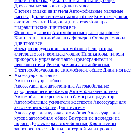
топливного бака
Детали системы питания, общее
Дроссельные заслонки
Дивитися все
Система смазки двигателя
Автомобильные масляные
насосы
Детали системы смазки, общее
Комплектующие
системы смазки
Поддоны двигателя
Фильтры
гидравлические
Дивитися все
Фильтры для авто
Автомобильные фильтры, общее
Комплекты автомобильных фильтров
Фильтры салона
Дивитися все
Электрооборудование автомобилей
Генераторы,
альтернаторы и комплектующие
Индикаторы, панели
приборов и управления авто
Предохранители и
переключатели
Реле и датчики автомобильные
Электрооборудование автомобилей, общее
Дивитися все
Аксессуары для авто
Автоаксессуары, общее
Аксессуары для автотюнинга
Автомобильные
аэродинамические обвесы
Автомобильные пленки
Автомобильные решетки на бамперы и радиаторы
Автомобильные усилители жесткости
Аксессуары для
автотюнинга, общее
Дивитися все
Аксессуары для кузова автомобиля
Аксессуары для
кузова автомобиля, общее
Внутренние накладки на
пороги
Дефлекторы автомобильные
Кронштейны
запасного колеса
Ленты контурной маркировки