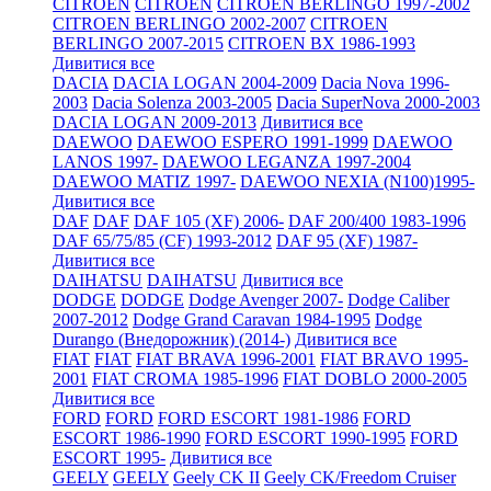
CITROEN
CITROEN
CITROEN BERLINGO 1997-2002
CITROEN BERLINGO 2002-2007
CITROEN
BERLINGO 2007-2015
CITROEN BX 1986-1993
Дивитися все
DACIA
DACIA LOGAN 2004-2009
Dacia Nova 1996-
2003
Dacia Solenza 2003-2005
Dacia SuperNova 2000-2003
DACIA LOGAN 2009-2013
Дивитися все
DAEWOO
DAEWOO ESPERO 1991-1999
DAEWOO
LANOS 1997-
DAEWOO LEGANZA 1997-2004
DAEWOO MATIZ 1997-
DAEWOO NEXIA (N100)1995-
Дивитися все
DAF
DAF
DAF 105 (XF) 2006-
DAF 200/400 1983-1996
DAF 65/75/85 (CF) 1993-2012
DAF 95 (XF) 1987-
Дивитися все
DAIHATSU
DAIHATSU
Дивитися все
DODGE
DODGE
Dodge Avenger 2007-
Dodge Caliber
2007-2012
Dodge Grand Caravan 1984-1995
Dodge
Durango (Внедорожник) (2014-)
Дивитися все
FIAT
FIAT
FIAT BRAVA 1996-2001
FIAT BRAVO 1995-
2001
FIAT CROMA 1985-1996
FIAT DOBLO 2000-2005
Дивитися все
FORD
FORD
FORD ESCORT 1981-1986
FORD
ESCORT 1986-1990
FORD ESCORT 1990-1995
FORD
ESCORT 1995-
Дивитися все
GEELY
GEELY
Geely CK II
Geely CK/Freedom Cruiser