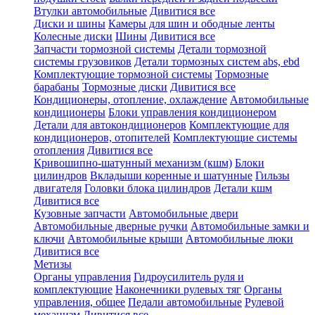
Втулки автомобильные
Дивитися все
Диски и шины
Камеры для шин и ободные ленты
Колесные диски
Шины
Дивитися все
Запчасти тормозной системы
Детали тормозной
системы грузовиков
Детали тормозных систем abs, ebd
Комплектующие тормозной системы
Тормозные
барабаны
Тормозные диски
Дивитися все
Кондиционеры, отопление, охлаждение
Автомобильные
кондиционеры
Блоки управления кондиционером
Детали для автокондиционеров
Комплектующие для
кондиционеров, отопителей
Комплектующие системы
отопления
Дивитися все
Кривошипно-шатунный механизм (кшм)
Блоки
цилиндров
Вкладыши коренные и шатунные
Гильзы
двигателя
Головки блока цилиндров
Детали кшм
Дивитися все
Кузовные запчасти
Автомобильные двери
Автомобильные дверные ручки
Автомобильные замки и
ключи
Автомобильные крыши
Автомобильные люки
Дивитися все
Метизы
Органы управления
Гидроусилитель руля и
комплектующие
Наконечники рулевых тяг
Органы
управления, общее
Педали автомобильные
Рулевой
механизм
Дивитися все