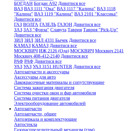
БОГДАН
Богдан А92
Дивитися все
ВАЗ
ВАЗ 1111 "Ока"
ВАЗ 1117 "Калина"
ВАЗ 1118
"Калина"
ВАЗ 1119 "Калина"
ВАЗ 2101 "Классика"
Дивитися все
ГАЗ
ВОЛГА
ГАЗЕЛЬ
ГАЗОН
Дивитися все
ЗАЗ
ЗАЗ "Форза"
Славута
Таврия
Таврия "Pick-Up"
Дивитися все
ЗИЛ
ЗИЛ
ЗИЛ 4331 Бычек
Дивитися все
КАМАЗ
КАМАЗ
Дивитися все
МОСКВИЧ
ИЖ 2126 (Ода)
МОСКВИЧ
Москвич 2141
Москвич 408-412-2140
Дивитися все
РАФ
РАФ
Дивитися все
УАЗ
УАЗ
УАЗ 3151 HUNTER
Дивитися все
Автозапчасти и аксессуары
Аксессуары для авто
Лакокрасочные материалы и сопутствующие
Система зажигания двигателя
Система очистки окон и фар автомобиля
Система питания двигателя
Электрооборудование автомобилей
Автозапчасти
Автозапчасти, общее
Автозеркала и комплектующие
Автостекла
Газораспределительный механизм (грм)