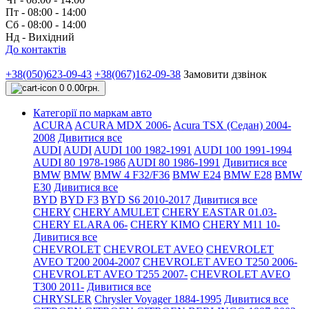
Пт - 08:00 - 14:00
Сб - 08:00 - 14:00
Нд - Вихідний
До контактів
+38(050)623-09-43
+38(067)162-09-38
Замовити дзвінок
0
0.00грн.
Категорії по маркам авто
ACURA
ACURA MDX 2006-
Acura TSX (Седан) 2004-
2008
Дивитися все
AUDI
AUDI
AUDI 100 1982-1991
AUDI 100 1991-1994
AUDI 80 1978-1986
AUDI 80 1986-1991
Дивитися все
BMW
BMW
BMW 4 F32/F36
BMW E24
BMW E28
BMW
E30
Дивитися все
BYD
BYD F3
BYD S6 2010-2017
Дивитися все
CHERY
CHERY AMULET
CHERY EASTAR 01.03-
CHERY ELARA 06-
CHERY KIMO
CHERY M11 10-
Дивитися все
CHEVROLET
CHEVROLET AVEO
CHEVROLET
AVEO Т200 2004-2007
CHEVROLET AVEO Т250 2006-
CHEVROLET AVEO Т255 2007-
CHEVROLET AVEO
Т300 2011-
Дивитися все
CHRYSLER
Chrysler Voyager 1884-1995
Дивитися все