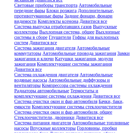
Световые приборы транспорта
Автомобильные
передние фары
Блоки розжига
Дополнительные,
противотуманные фары
Задние фонари, фонари
видимости
Комплекты ксенона
Дивитися все
Система выпуска отработавших газов
Выпускные
коллекторы
Выхлопная система, общее
Выхлопные
системы в сборе
Глушители
Гофры для выхлопных
систем
Дивитися все
Система зажигания двигателя
Автомобильные
коммутаторы
Автомобильные провода зажигания
Замки
зажигания и ключи
Катушки зажигания, модули
зажигания
Комплектующие системы зажигания
Дивитися все
Система охлаждения двигателя
Автомобильные
водяные насосы
Автомобильные диффузоры и
вентиляторы
Компрессора системы охлаждения
Радиаторы автомобильные
Термостаты и
комплектующие системы охлаждения
Дивитися все
Система очистки окон и фар автомобиля
Бачки, баки,
емкости
Комплектующие системы стеклоочистителя
Система очистки окон и фар автомобиля, общее
Стеклоочистители, дворники
Дивитися все
Система питания двигателя
Автомобильные топливные
насосы
Впускные коллекторы
Горловины, пробки