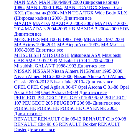
MAN
MAN
MAN F90/M90/F2000 (широкая кабина)
1986-
MAN L2000 1994-
MAN TGA/TGX Sleeper Cab
XXL (Спальник)2000-
MAN TGA/TGX Wide Body XLX
(Широкая кабина) 2000-
Дивитися все
MAZDA
MAZDA
MAZDA 2 2003-2007
MAZDA 2 2007-
2014
MAZDA 3 2004-2009 HB
MAZDA 3 2004-2009 SDN
Дивитися все
MERCEDES
MB 100 B 1987-1996
MB A168 1997-2004
MB Actros 1996-2011
MB Atego/Axor 1997-
MB M-Class
1998-2005
Дивитися все
MITSUBISHI
MITSUBISHI
Mitsubishi ASX
Mitsubishi
CARISMA 1995-1999
Mitsubishi COLT 2004-2009
Mitsubishi GALANT 1988-1992
Дивитися все
NISSAN
NISSAN
Nissan Almera N15/Pulsar 1995-2000
Nissan Almera N16 2000-2006
Nissan Almera N16/Almera
Classic 2000-2012
Nissan Juke 2010-
Дивитися все
OPEL
OPEL
Opel Agila A 00-07
Opel Ascona C 81-88
Opel
Astra F 91-98
Opel Astra G 98-09
Дивитися все
PEUGEOT
PEUGEOT
PEUGEOT 106 96-02
PEUGEOT
107
PEUGEOT 205
PEUGEOT 206 98-
Дивитися все
PORSCHE
PORSCHE
PORSCHE CAYENNE 2003-
Дивитися все
RENAULT
RENAULT Clio 05-12
RENAULT Clio 90-98
RENAULT Clio 98-05
RENAULT Dokker
RENAULT
Duster
Дивитися все