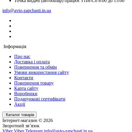
Точка видачі (автобазар) працює з Пн-Сб 8:00 до 15:00
info@avto-zapchasti.in.ua
Інформація
Про нас
Доставка і оплата
Повернення та обмін
Умови використання сайту
Контакти
Повернення товару
Карта сайту
Виробники
Подарункові сертифікати
Акції
Каталог товарів
Інтернет-магазин © 2026
Зворотний зв’язок
Viber
Viber
Telegram
info@avto-zapchasti.in.ua