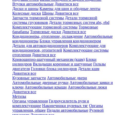
Втулки автомобильные
Дивитися все
Диски и шины
Камеры для шин и ободные ленты
Колесные диски
Шины
Дивитися все
Запчасти тормозной системы
Детали тормозной
системы грузовиков
Детали тормозных систем abs, ebd
Комплектующие тормозной системы
Тормозные
барабаны
Тормозные диски
Дивитися все
Кондиционеры, отопление, охлаждение
Автомобильные
кондиционеры
Блоки управления кондиционером
Детали для автокондиционеров
Комплектующие для
кондиционеров, отопителей
Комплектующие системы
отопления
Дивитися все
Кривошипно-шатунный механизм (кшм)
Блоки
цилиндров
Вкладыши коренные и шатунные
Гильзы
двигателя
Головки блока цилиндров
Детали кшм
Дивитися все
Кузовные запчасти
Автомобильные двери
Автомобильные дверные ручки
Автомобильные замки и
ключи
Автомобильные крыши
Автомобильные люки
Дивитися все
Метизы
Органы управления
Гидроусилитель руля и
комплектующие
Наконечники рулевых тяг
Органы
управления, общее
Педали автомобильные
Рулевой
механизм
Дивитися все