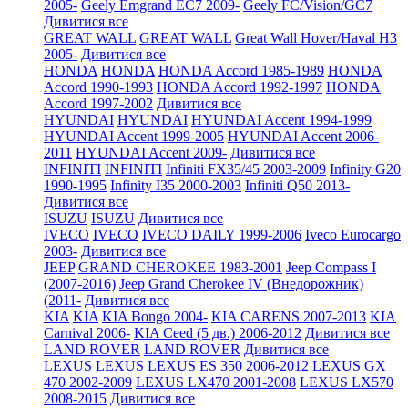
2005-
Geely Emgrand EC7 2009-
Geely FC/Vision/GC7
Дивитися все
GREAT WALL
GREAT WALL
Great Wall Hover/Haval H3
2005-
Дивитися все
HONDA
HONDA
HONDA Accord 1985-1989
HONDA
Accord 1990-1993
HONDA Accord 1992-1997
HONDA
Accord 1997-2002
Дивитися все
HYUNDAI
HYUNDAI
HYUNDAI Accent 1994-1999
HYUNDAI Accent 1999-2005
HYUNDAI Accent 2006-
2011
HYUNDAI Accent 2009-
Дивитися все
INFINITI
INFINITI
Infiniti FX35/45 2003-2009
Infinity G20
1990-1995
Infinity I35 2000-2003
Infiniti Q50 2013-
Дивитися все
ISUZU
ISUZU
Дивитися все
IVECO
IVECO
IVECO DAILY 1999-2006
Iveco Eurocargo
2003-
Дивитися все
JEEP
GRAND CHEROKEE 1983-2001
Jeep Compass I
(2007-2016)
Jeep Grand Cherokee IV (Внедорожник)
(2011-
Дивитися все
KIA
KIA
KIA Bongo 2004-
KIA CARENS 2007-2013
KIA
Carnival 2006-
KIA Ceed (5 дв.) 2006-2012
Дивитися все
LAND ROVER
LAND ROVER
Дивитися все
LEXUS
LEXUS
LEXUS ES 350 2006-2012
LEXUS GX
470 2002-2009
LEXUS LX470 2001-2008
LEXUS LX570
2008-2015
Дивитися все