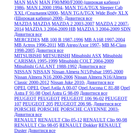
MAN
MAN
MAN F90/M90/F2000 (широкая кабина)
1986-
MAN L2000 1994-
MAN TGA/TGX Sleeper Cab
XXL (Спальник)2000-
MAN TGA/TGX Wide Body XLX
(Широкая кабина) 2000-
Дивитися все
MAZDA
MAZDA
MAZDA 2 2003-2007
MAZDA 2 2007-
2014
MAZDA 3 2004-2009 HB
MAZDA 3 2004-2009 SDN
Дивитися все
MERCEDES
MB 100 B 1987-1996
MB A168 1997-2004
MB Actros 1996-2011
MB Atego/Axor 1997-
MB M-Class
1998-2005
Дивитися все
MITSUBISHI
MITSUBISHI
Mitsubishi ASX
Mitsubishi
CARISMA 1995-1999
Mitsubishi COLT 2004-2009
Mitsubishi GALANT 1988-1992
Дивитися все
NISSAN
NISSAN
Nissan Almera N15/Pulsar 1995-2000
Nissan Almera N16 2000-2006
Nissan Almera N16/Almera
Classic 2000-2012
Nissan Juke 2010-
Дивитися все
OPEL
OPEL
Opel Agila A 00-07
Opel Ascona C 81-88
Opel
Astra F 91-98
Opel Astra G 98-09
Дивитися все
PEUGEOT
PEUGEOT
PEUGEOT 106 96-02
PEUGEOT
107
PEUGEOT 205
PEUGEOT 206 98-
Дивитися все
PORSCHE
PORSCHE
PORSCHE CAYENNE 2003-
Дивитися все
RENAULT
RENAULT Clio 05-12
RENAULT Clio 90-98
RENAULT Clio 98-05
RENAULT Dokker
RENAULT
Duster
Дивитися все