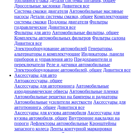
топливного бака
Детали системы питания, общее
Дроссельные заслонки
Дивитися все
Система смазки двигателя
Автомобильные масляные
насосы
Детали системы смазки, общее
Комплектующие
системы смазки
Поддоны двигателя
Фильтры
гидравлические
Дивитися все
Фильтры для авто
Автомобильные фильтры, общее
Комплекты автомобильных фильтров
Фильтры салона
Дивитися все
Электрооборудование автомобилей
Генераторы,
альтернаторы и комплектующие
Индикаторы, панели
приборов и управления авто
Предохранители и
переключатели
Реле и датчики автомобильные
Электрооборудование автомобилей, общее
Дивитися все
Аксессуары для авто
Автоаксессуары, общее
Аксессуары для автотюнинга
Автомобильные
аэродинамические обвесы
Автомобильные пленки
Автомобильные решетки на бамперы и радиаторы
Автомобильные усилители жесткости
Аксессуары для
автотюнинга, общее
Дивитися все
Аксессуары для кузова автомобиля
Аксессуары для
кузова автомобиля, общее
Внутренние накладки на
пороги
Дефлекторы автомобильные
Кронштейны
запасного колеса
Ленты контурной маркировки