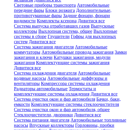
Световые приборы транспорта
Автомобильные
передние фары
Блоки розжига
Дополнительные,
противотуманные фары
Задние фонари, фонари
видимости
Комплекты ксенона
Дивитися все
Система выпуска отработавших газов
Выпускные
коллекторы
Выхлопная система, общее
Выхлопные
системы в сборе
Глушители
Гофры для выхлопных
систем
Дивитися все
Система зажигания двигателя
Автомобильные
коммутаторы
Автомобильные провода зажигания
Замки
зажигания и ключи
Катушки зажигания, модули
зажигания
Комплектующие системы зажигания
Дивитися все
Система охлаждения двигателя
Автомобильные
водяные насосы
Автомобильные диффузоры и
вентиляторы
Компрессора системы охлаждения
Радиаторы автомобильные
Термостаты и
комплектующие системы охлаждения
Дивитися все
Система очистки окон и фар автомобиля
Бачки, баки,
емкости
Комплектующие системы стеклоочистителя
Система очистки окон и фар автомобиля, общее
Стеклоочистители, дворники
Дивитися все
Система питания двигателя
Автомобильные топливные
насосы
Впускные коллекторы
Горловины, пробки