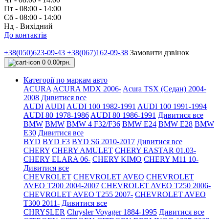
Пт - 08:00 - 14:00
Сб - 08:00 - 14:00
Нд - Вихідний
До контактів
+38(050)623-09-43
+38(067)162-09-38
Замовити дзвінок
0
0.00грн.
Категорії по маркам авто
ACURA
ACURA MDX 2006-
Acura TSX (Седан) 2004-
2008
Дивитися все
AUDI
AUDI
AUDI 100 1982-1991
AUDI 100 1991-1994
AUDI 80 1978-1986
AUDI 80 1986-1991
Дивитися все
BMW
BMW
BMW 4 F32/F36
BMW E24
BMW E28
BMW
E30
Дивитися все
BYD
BYD F3
BYD S6 2010-2017
Дивитися все
CHERY
CHERY AMULET
CHERY EASTAR 01.03-
CHERY ELARA 06-
CHERY KIMO
CHERY M11 10-
Дивитися все
CHEVROLET
CHEVROLET AVEO
CHEVROLET
AVEO Т200 2004-2007
CHEVROLET AVEO Т250 2006-
CHEVROLET AVEO Т255 2007-
CHEVROLET AVEO
Т300 2011-
Дивитися все
CHRYSLER
Chrysler Voyager 1884-1995
Дивитися все