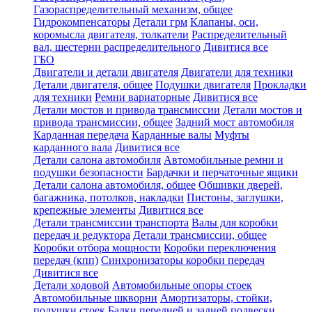
Газораспределительный механизм, общее
Гидрокомпенсаторы
Детали грм
Клапаны, оси,
коромысла двигателя, толкатели
Распределительный
вал, шестерни распределительного
Дивитися все
ГБО
Двигатели и детали двигателя
Двигатели для техники
Детали двигателя, общее
Подушки двигателя
Прокладки
для техники
Ремни вариаторные
Дивитися все
Детали мостов и привода трансмиссии
Детали мостов и
привода трансмиссии, общее
Задний мост автомобиля
Карданная передача
Карданные валы
Муфты
карданного вала
Дивитися все
Детали салона автомобиля
Автомобильные ремни и
подушки безопасности
Бардачки и перчаточные ящики
Детали салона автомобиля, общее
Обшивки дверей,
багажника, потолков, накладки
Пистоны, заглушки,
крепежные элементы
Дивитися все
Детали трансмиссии транспорта
Валы для коробки
передач и редуктора
Детали трансмиссии, общее
Коробки отбора мощности
Коробки переключения
передач (кпп)
Синхронизаторы коробки передач
Дивитися все
Детали ходовой
Автомобильные опоры стоек
Автомобильные шкворни
Амортизаторы, стойки,
подушки стоек
Балки передней и задней подвески