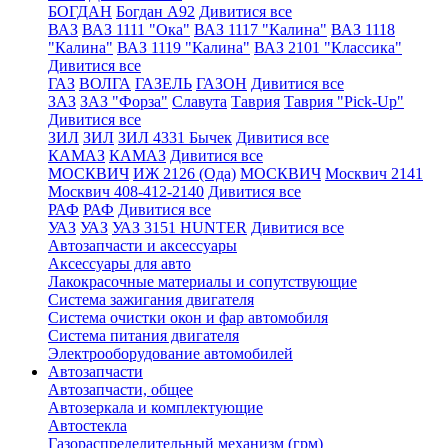
БОГДАН
Богдан А92
Дивитися все
ВАЗ
ВАЗ 1111 "Ока"
ВАЗ 1117 "Калина"
ВАЗ 1118
"Калина"
ВАЗ 1119 "Калина"
ВАЗ 2101 "Классика"
Дивитися все
ГАЗ
ВОЛГА
ГАЗЕЛЬ
ГАЗОН
Дивитися все
ЗАЗ
ЗАЗ "Форза"
Славута
Таврия
Таврия "Pick-Up"
Дивитися все
ЗИЛ
ЗИЛ
ЗИЛ 4331 Бычек
Дивитися все
КАМАЗ
КАМАЗ
Дивитися все
МОСКВИЧ
ИЖ 2126 (Ода)
МОСКВИЧ
Москвич 2141
Москвич 408-412-2140
Дивитися все
РАФ
РАФ
Дивитися все
УАЗ
УАЗ
УАЗ 3151 HUNTER
Дивитися все
Автозапчасти и аксессуары
Аксессуары для авто
Лакокрасочные материалы и сопутствующие
Система зажигания двигателя
Система очистки окон и фар автомобиля
Система питания двигателя
Электрооборудование автомобилей
Автозапчасти
Автозапчасти, общее
Автозеркала и комплектующие
Автостекла
Газораспределительный механизм (грм)