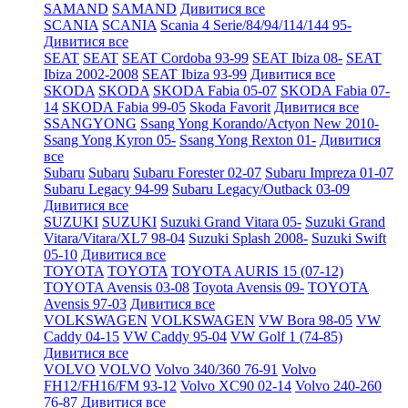
SAMAND
SAMAND
Дивитися все
SCANIA
SCANIA
Scania 4 Serie/84/94/114/144 95-
Дивитися все
SEAT
SEAT
SEAT Cordoba 93-99
SEAT Ibiza 08-
SEAT
Ibiza 2002-2008
SEAT Ibiza 93-99
Дивитися все
SKODA
SKODA
SKODA Fabia 05-07
SKODA Fabia 07-
14
SKODA Fabia 99-05
Skoda Favorit
Дивитися все
SSANGYONG
Ssang Yong Korando/Actyon New 2010-
Ssang Yong Kyron 05-
Ssang Yong Rexton 01-
Дивитися
все
Subaru
Subaru
Subaru Forester 02-07
Subaru Impreza 01-07
Subaru Legacy 94-99
Subaru Legacy/Outback 03-09
Дивитися все
SUZUKI
SUZUKI
Suzuki Grand Vitara 05-
Suzuki Grand
Vitara/Vitara/XL7 98-04
Suzuki Splash 2008-
Suzuki Swift
05-10
Дивитися все
TOYOTA
TOYOTA
TOYOTA AURIS 15 (07-12)
TOYOTA Avensis 03-08
Toyota Avensis 09-
TOYOTA
Avensis 97-03
Дивитися все
VOLKSWAGEN
VOLKSWAGEN
VW Bora 98-05
VW
Caddy 04-15
VW Caddy 95-04
VW Golf 1 (74-85)
Дивитися все
VOLVO
VOLVO
Volvo 340/360 76-91
Volvo
FH12/FH16/FM 93-12
Volvo XC90 02-14
Volvo 240-260
76-87
Дивитися все