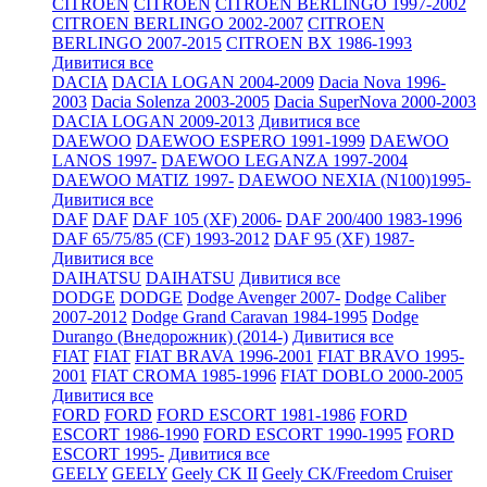
CITROEN
CITROEN
CITROEN BERLINGO 1997-2002
CITROEN BERLINGO 2002-2007
CITROEN
BERLINGO 2007-2015
CITROEN BX 1986-1993
Дивитися все
DACIA
DACIA LOGAN 2004-2009
Dacia Nova 1996-
2003
Dacia Solenza 2003-2005
Dacia SuperNova 2000-2003
DACIA LOGAN 2009-2013
Дивитися все
DAEWOO
DAEWOO ESPERO 1991-1999
DAEWOO
LANOS 1997-
DAEWOO LEGANZA 1997-2004
DAEWOO MATIZ 1997-
DAEWOO NEXIA (N100)1995-
Дивитися все
DAF
DAF
DAF 105 (XF) 2006-
DAF 200/400 1983-1996
DAF 65/75/85 (CF) 1993-2012
DAF 95 (XF) 1987-
Дивитися все
DAIHATSU
DAIHATSU
Дивитися все
DODGE
DODGE
Dodge Avenger 2007-
Dodge Caliber
2007-2012
Dodge Grand Caravan 1984-1995
Dodge
Durango (Внедорожник) (2014-)
Дивитися все
FIAT
FIAT
FIAT BRAVA 1996-2001
FIAT BRAVO 1995-
2001
FIAT CROMA 1985-1996
FIAT DOBLO 2000-2005
Дивитися все
FORD
FORD
FORD ESCORT 1981-1986
FORD
ESCORT 1986-1990
FORD ESCORT 1990-1995
FORD
ESCORT 1995-
Дивитися все
GEELY
GEELY
Geely CK II
Geely CK/Freedom Cruiser