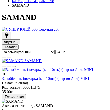
Категорії по маркам авто
SAMAND
SAMAND
Відмінити
Каталог
SAMAND
0
Запобіжник іномарка (к-т 10шт.) (вир-во Азія) MINI
Немає на складі
Код товару:
000011375
35.00грн.
Показати ще
Автозапчастини до SAMAND