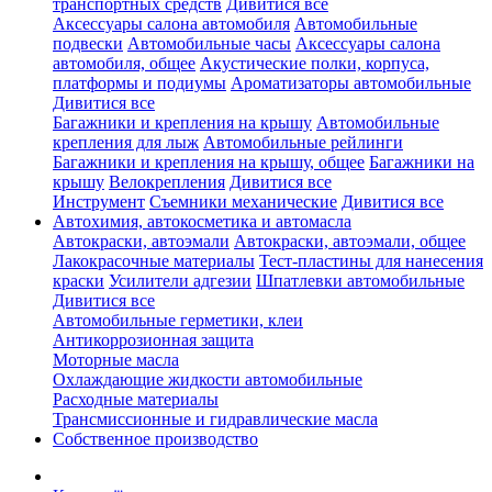
транспортных средств
Дивитися все
Аксессуары салона автомобиля
Автомобильные
подвески
Автомобильные часы
Аксессуары салона
автомобиля, общее
Акустические полки, корпуса,
платформы и подиумы
Ароматизаторы автомобильные
Дивитися все
Багажники и крепления на крышу
Автомобильные
крепления для лыж
Автомобильные рейлинги
Багажники и крепления на крышу, общее
Багажники на
крышу
Велокрепления
Дивитися все
Инструмент
Съемники механические
Дивитися все
Автохимия, автокосметика и автомасла
Автокраски, автоэмали
Автокраски, автоэмали, общее
Лакокрасочные материалы
Тест-пластины для нанесения
краски
Усилители адгезии
Шпатлевки автомобильные
Дивитися все
Автомобильные герметики, клеи
Антикоррозионная защита
Моторные масла
Охлаждающие жидкости автомобильные
Расходные материалы
Трансмиссионные и гидравлические масла
Собственное производство