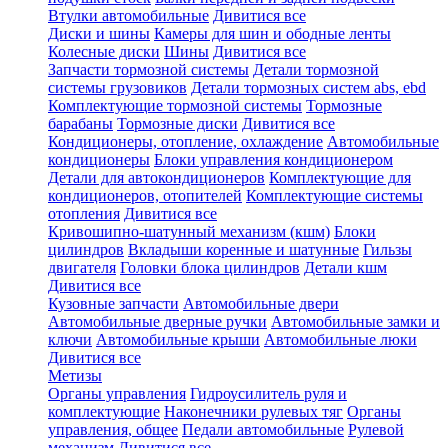
Втулки автомобильные
Дивитися все
Диски и шины
Камеры для шин и ободные ленты
Колесные диски
Шины
Дивитися все
Запчасти тормозной системы
Детали тормозной
системы грузовиков
Детали тормозных систем abs, ebd
Комплектующие тормозной системы
Тормозные
барабаны
Тормозные диски
Дивитися все
Кондиционеры, отопление, охлаждение
Автомобильные
кондиционеры
Блоки управления кондиционером
Детали для автокондиционеров
Комплектующие для
кондиционеров, отопителей
Комплектующие системы
отопления
Дивитися все
Кривошипно-шатунный механизм (кшм)
Блоки
цилиндров
Вкладыши коренные и шатунные
Гильзы
двигателя
Головки блока цилиндров
Детали кшм
Дивитися все
Кузовные запчасти
Автомобильные двери
Автомобильные дверные ручки
Автомобильные замки и
ключи
Автомобильные крыши
Автомобильные люки
Дивитися все
Метизы
Органы управления
Гидроусилитель руля и
комплектующие
Наконечники рулевых тяг
Органы
управления, общее
Педали автомобильные
Рулевой
механизм
Дивитися все