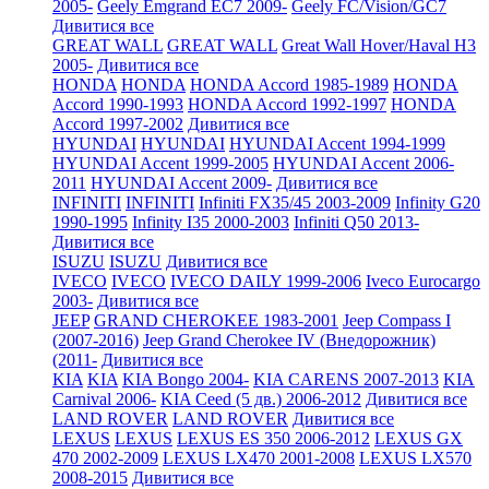
2005-
Geely Emgrand EC7 2009-
Geely FC/Vision/GC7
Дивитися все
GREAT WALL
GREAT WALL
Great Wall Hover/Haval H3
2005-
Дивитися все
HONDA
HONDA
HONDA Accord 1985-1989
HONDA
Accord 1990-1993
HONDA Accord 1992-1997
HONDA
Accord 1997-2002
Дивитися все
HYUNDAI
HYUNDAI
HYUNDAI Accent 1994-1999
HYUNDAI Accent 1999-2005
HYUNDAI Accent 2006-
2011
HYUNDAI Accent 2009-
Дивитися все
INFINITI
INFINITI
Infiniti FX35/45 2003-2009
Infinity G20
1990-1995
Infinity I35 2000-2003
Infiniti Q50 2013-
Дивитися все
ISUZU
ISUZU
Дивитися все
IVECO
IVECO
IVECO DAILY 1999-2006
Iveco Eurocargo
2003-
Дивитися все
JEEP
GRAND CHEROKEE 1983-2001
Jeep Compass I
(2007-2016)
Jeep Grand Cherokee IV (Внедорожник)
(2011-
Дивитися все
KIA
KIA
KIA Bongo 2004-
KIA CARENS 2007-2013
KIA
Carnival 2006-
KIA Ceed (5 дв.) 2006-2012
Дивитися все
LAND ROVER
LAND ROVER
Дивитися все
LEXUS
LEXUS
LEXUS ES 350 2006-2012
LEXUS GX
470 2002-2009
LEXUS LX470 2001-2008
LEXUS LX570
2008-2015
Дивитися все