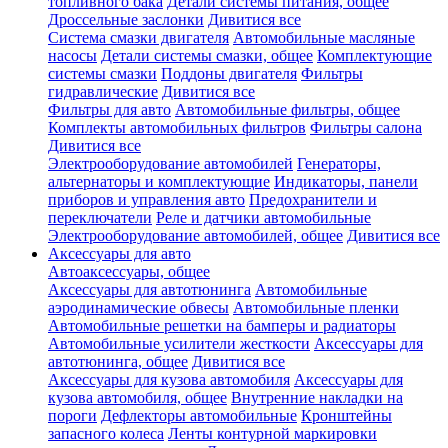
топливного бака
Детали системы питания, общее
Дроссельные заслонки
Дивитися все
Система смазки двигателя
Автомобильные масляные
насосы
Детали системы смазки, общее
Комплектующие
системы смазки
Поддоны двигателя
Фильтры
гидравлические
Дивитися все
Фильтры для авто
Автомобильные фильтры, общее
Комплекты автомобильных фильтров
Фильтры салона
Дивитися все
Электрооборудование автомобилей
Генераторы,
альтернаторы и комплектующие
Индикаторы, панели
приборов и управления авто
Предохранители и
переключатели
Реле и датчики автомобильные
Электрооборудование автомобилей, общее
Дивитися все
Аксессуары для авто
Автоаксессуары, общее
Аксессуары для автотюнинга
Автомобильные
аэродинамические обвесы
Автомобильные пленки
Автомобильные решетки на бамперы и радиаторы
Автомобильные усилители жесткости
Аксессуары для
автотюнинга, общее
Дивитися все
Аксессуары для кузова автомобиля
Аксессуары для
кузова автомобиля, общее
Внутренние накладки на
пороги
Дефлекторы автомобильные
Кронштейны
запасного колеса
Ленты контурной маркировки