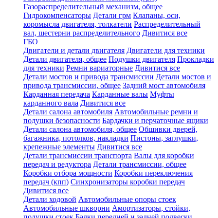
Газораспределительный механизм, общее
Гидрокомпенсаторы
Детали грм
Клапаны, оси,
коромысла двигателя, толкатели
Распределительный
вал, шестерни распределительного
Дивитися все
ГБО
Двигатели и детали двигателя
Двигатели для техники
Детали двигателя, общее
Подушки двигателя
Прокладки
для техники
Ремни вариаторные
Дивитися все
Детали мостов и привода трансмиссии
Детали мостов и
привода трансмиссии, общее
Задний мост автомобиля
Карданная передача
Карданные валы
Муфты
карданного вала
Дивитися все
Детали салона автомобиля
Автомобильные ремни и
подушки безопасности
Бардачки и перчаточные ящики
Детали салона автомобиля, общее
Обшивки дверей,
багажника, потолков, накладки
Пистоны, заглушки,
крепежные элементы
Дивитися все
Детали трансмиссии транспорта
Валы для коробки
передач и редуктора
Детали трансмиссии, общее
Коробки отбора мощности
Коробки переключения
передач (кпп)
Синхронизаторы коробки передач
Дивитися все
Детали ходовой
Автомобильные опоры стоек
Автомобильные шкворни
Амортизаторы, стойки,
подушки стоек
Балки передней и задней подвески