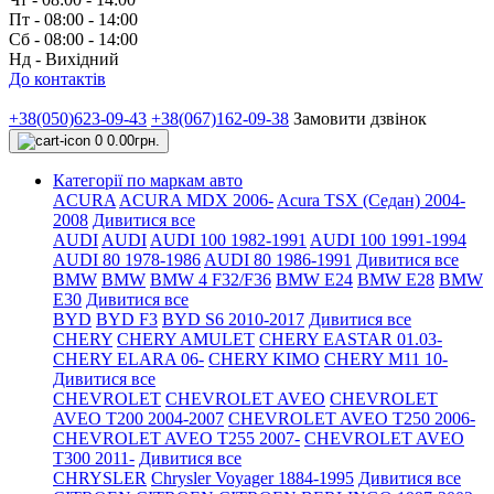
Пт - 08:00 - 14:00
Сб - 08:00 - 14:00
Нд - Вихідний
До контактів
+38(050)623-09-43
+38(067)162-09-38
Замовити дзвінок
0
0.00грн.
Категорії по маркам авто
ACURA
ACURA MDX 2006-
Acura TSX (Седан) 2004-
2008
Дивитися все
AUDI
AUDI
AUDI 100 1982-1991
AUDI 100 1991-1994
AUDI 80 1978-1986
AUDI 80 1986-1991
Дивитися все
BMW
BMW
BMW 4 F32/F36
BMW E24
BMW E28
BMW
E30
Дивитися все
BYD
BYD F3
BYD S6 2010-2017
Дивитися все
CHERY
CHERY AMULET
CHERY EASTAR 01.03-
CHERY ELARA 06-
CHERY KIMO
CHERY M11 10-
Дивитися все
CHEVROLET
CHEVROLET AVEO
CHEVROLET
AVEO Т200 2004-2007
CHEVROLET AVEO Т250 2006-
CHEVROLET AVEO Т255 2007-
CHEVROLET AVEO
Т300 2011-
Дивитися все
CHRYSLER
Chrysler Voyager 1884-1995
Дивитися все