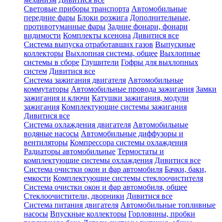
Световые приборы транспорта
Автомобильные
передние фары
Блоки розжига
Дополнительные,
противотуманные фары
Задние фонари, фонари
видимости
Комплекты ксенона
Дивитися все
Система выпуска отработавших газов
Выпускные
коллекторы
Выхлопная система, общее
Выхлопные
системы в сборе
Глушители
Гофры для выхлопных
систем
Дивитися все
Система зажигания двигателя
Автомобильные
коммутаторы
Автомобильные провода зажигания
Замки
зажигания и ключи
Катушки зажигания, модули
зажигания
Комплектующие системы зажигания
Дивитися все
Система охлаждения двигателя
Автомобильные
водяные насосы
Автомобильные диффузоры и
вентиляторы
Компрессора системы охлаждения
Радиаторы автомобильные
Термостаты и
комплектующие системы охлаждения
Дивитися все
Система очистки окон и фар автомобиля
Бачки, баки,
емкости
Комплектующие системы стеклоочистителя
Система очистки окон и фар автомобиля, общее
Стеклоочистители, дворники
Дивитися все
Система питания двигателя
Автомобильные топливные
насосы
Впускные коллекторы
Горловины, пробки