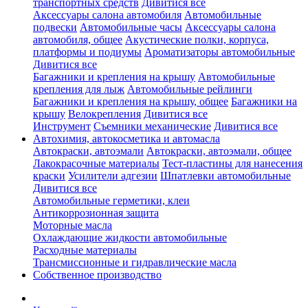
транспортных средств
Дивитися все
Аксессуары салона автомобиля
Автомобильные
подвески
Автомобильные часы
Аксессуары салона
автомобиля, общее
Акустические полки, корпуса,
платформы и подиумы
Ароматизаторы автомобильные
Дивитися все
Багажники и крепления на крышу
Автомобильные
крепления для лыж
Автомобильные рейлинги
Багажники и крепления на крышу, общее
Багажники на
крышу
Велокрепления
Дивитися все
Инструмент
Съемники механические
Дивитися все
Автохимия, автокосметика и автомасла
Автокраски, автоэмали
Автокраски, автоэмали, общее
Лакокрасочные материалы
Тест-пластины для нанесения
краски
Усилители адгезии
Шпатлевки автомобильные
Дивитися все
Автомобильные герметики, клеи
Антикоррозионная защита
Моторные масла
Охлаждающие жидкости автомобильные
Расходные материалы
Трансмиссионные и гидравлические масла
Собственное производство