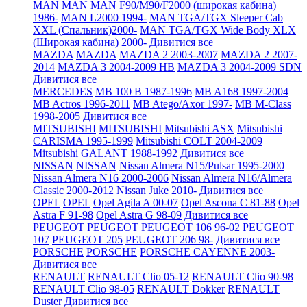
MAN
MAN
MAN F90/M90/F2000 (широкая кабина)
1986-
MAN L2000 1994-
MAN TGA/TGX Sleeper Cab
XXL (Спальник)2000-
MAN TGA/TGX Wide Body XLX
(Широкая кабина) 2000-
Дивитися все
MAZDA
MAZDA
MAZDA 2 2003-2007
MAZDA 2 2007-
2014
MAZDA 3 2004-2009 HB
MAZDA 3 2004-2009 SDN
Дивитися все
MERCEDES
MB 100 B 1987-1996
MB A168 1997-2004
MB Actros 1996-2011
MB Atego/Axor 1997-
MB M-Class
1998-2005
Дивитися все
MITSUBISHI
MITSUBISHI
Mitsubishi ASX
Mitsubishi
CARISMA 1995-1999
Mitsubishi COLT 2004-2009
Mitsubishi GALANT 1988-1992
Дивитися все
NISSAN
NISSAN
Nissan Almera N15/Pulsar 1995-2000
Nissan Almera N16 2000-2006
Nissan Almera N16/Almera
Classic 2000-2012
Nissan Juke 2010-
Дивитися все
OPEL
OPEL
Opel Agila A 00-07
Opel Ascona C 81-88
Opel
Astra F 91-98
Opel Astra G 98-09
Дивитися все
PEUGEOT
PEUGEOT
PEUGEOT 106 96-02
PEUGEOT
107
PEUGEOT 205
PEUGEOT 206 98-
Дивитися все
PORSCHE
PORSCHE
PORSCHE CAYENNE 2003-
Дивитися все
RENAULT
RENAULT Clio 05-12
RENAULT Clio 90-98
RENAULT Clio 98-05
RENAULT Dokker
RENAULT
Duster
Дивитися все