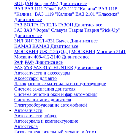
БОГДАН
Богдан А92
Дивитися все
ВАЗ
ВАЗ 1111 "Ока"
ВАЗ 1117 "Калина"
ВАЗ 1118
"Калина"
ВАЗ 1119 "Калина"
ВАЗ 2101 "Классика"
Дивитися все
ГАЗ
ВОЛГА
ГАЗЕЛЬ
ГАЗОН
Дивитися все
ЗАЗ
ЗАЗ "Форза"
Славута
Таврия
Таврия "Pick-Up"
Дивитися все
ЗИЛ
ЗИЛ
ЗИЛ 4331 Бычек
Дивитися все
КАМАЗ
КАМАЗ
Дивитися все
МОСКВИЧ
ИЖ 2126 (Ода)
МОСКВИЧ
Москвич 2141
Москвич 408-412-2140
Дивитися все
РАФ
РАФ
Дивитися все
УАЗ
УАЗ
УАЗ 3151 HUNTER
Дивитися все
Автозапчасти и аксессуары
Аксессуары для авто
Лакокрасочные материалы и сопутствующие
Система зажигания двигателя
Система очистки окон и фар автомобиля
Система питания двигателя
Электрооборудование автомобилей
Автозапчасти
Автозапчасти, общее
Автозеркала и комплектующие
Автостекла
Газораспределительный механизм (грм)