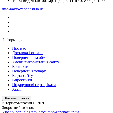
Точка видачі (автобазар) працює з Пн-Сб 8:00 до 15:00
info@avto-zapchasti.in.ua
Інформація
Про нас
Доставка і оплата
Повернення та обмін
Умови використання сайту
Контакти
Повернення товару
Карта сайту
Виробники
Подарункові сертифікати
Акції
Каталог товарів
Інтернет-магазин © 2026
Зворотний зв’язок
Viber
Viber
Telegram
info@avto-zapchasti.in.ua