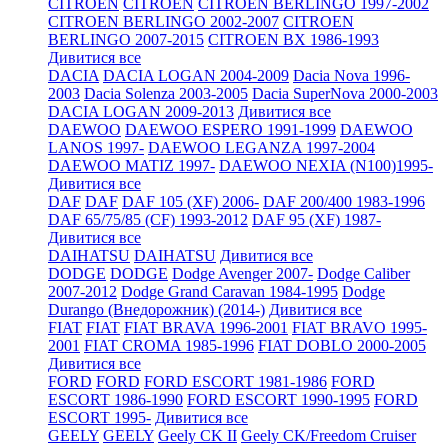
CITROEN
CITROEN
CITROEN BERLINGO 1997-2002
CITROEN BERLINGO 2002-2007
CITROEN
BERLINGO 2007-2015
CITROEN BX 1986-1993
Дивитися все
DACIA
DACIA LOGAN 2004-2009
Dacia Nova 1996-
2003
Dacia Solenza 2003-2005
Dacia SuperNova 2000-2003
DACIA LOGAN 2009-2013
Дивитися все
DAEWOO
DAEWOO ESPERO 1991-1999
DAEWOO
LANOS 1997-
DAEWOO LEGANZA 1997-2004
DAEWOO MATIZ 1997-
DAEWOO NEXIA (N100)1995-
Дивитися все
DAF
DAF
DAF 105 (XF) 2006-
DAF 200/400 1983-1996
DAF 65/75/85 (CF) 1993-2012
DAF 95 (XF) 1987-
Дивитися все
DAIHATSU
DAIHATSU
Дивитися все
DODGE
DODGE
Dodge Avenger 2007-
Dodge Caliber
2007-2012
Dodge Grand Caravan 1984-1995
Dodge
Durango (Внедорожник) (2014-)
Дивитися все
FIAT
FIAT
FIAT BRAVA 1996-2001
FIAT BRAVO 1995-
2001
FIAT CROMA 1985-1996
FIAT DOBLO 2000-2005
Дивитися все
FORD
FORD
FORD ESCORT 1981-1986
FORD
ESCORT 1986-1990
FORD ESCORT 1990-1995
FORD
ESCORT 1995-
Дивитися все
GEELY
GEELY
Geely CK II
Geely CK/Freedom Cruiser