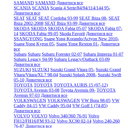
SAMAND
SAMAND
Дивитися все
SCANIA
SCANIA
Scania 4 Serie/84/94/114/144 95-
Дивитися все
SEAT
SEAT
SEAT Cordoba 93-99
SEAT Ibiza 08-
SEAT
Ibiza 2002-2008
SEAT Ibiza 93-99
Дивитися все
SKODA
SKODA
SKODA Fabia 05-07
SKODA Fabia 07-
14
SKODA Fabia 99-05
Skoda Favorit
Дивитися все
SSANGYONG
Ssang Yong Korando/Actyon New 2010-
Ssang Yong Kyron 05-
Ssang Yong Rexton 01-
Дивитися
все
Subaru
Subaru
Subaru Forester 02-07
Subaru Impreza 01-07
Subaru Legacy 94-99
Subaru Legacy/Outback 03-09
Дивитися все
SUZUKI
SUZUKI
Suzuki Grand Vitara 05-
Suzuki Grand
Vitara/Vitara/XL7 98-04
Suzuki Splash 2008-
Suzuki Swift
05-10
Дивитися все
TOYOTA
TOYOTA
TOYOTA AURIS 15 (07-12)
TOYOTA Avensis 03-08
Toyota Avensis 09-
TOYOTA
Avensis 97-03
Дивитися все
VOLKSWAGEN
VOLKSWAGEN
VW Bora 98-05
VW
Caddy 04-15
VW Caddy 95-04
VW Golf 1 (74-85)
Дивитися все
VOLVO
VOLVO
Volvo 340/360 76-91
Volvo
FH12/FH16/FM 93-12
Volvo XC90 02-14
Volvo 240-260
76-87
Дивитися все