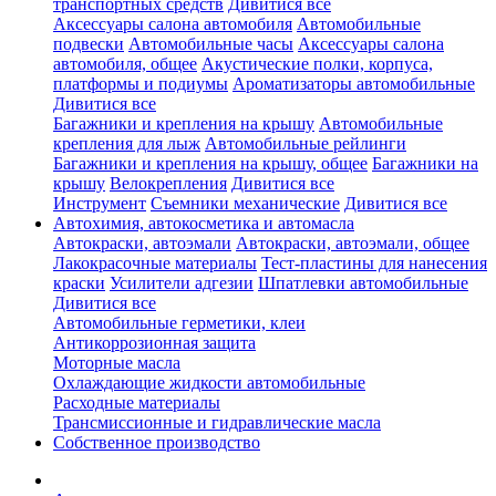
транспортных средств
Дивитися все
Аксессуары салона автомобиля
Автомобильные
подвески
Автомобильные часы
Аксессуары салона
автомобиля, общее
Акустические полки, корпуса,
платформы и подиумы
Ароматизаторы автомобильные
Дивитися все
Багажники и крепления на крышу
Автомобильные
крепления для лыж
Автомобильные рейлинги
Багажники и крепления на крышу, общее
Багажники на
крышу
Велокрепления
Дивитися все
Инструмент
Съемники механические
Дивитися все
Автохимия, автокосметика и автомасла
Автокраски, автоэмали
Автокраски, автоэмали, общее
Лакокрасочные материалы
Тест-пластины для нанесения
краски
Усилители адгезии
Шпатлевки автомобильные
Дивитися все
Автомобильные герметики, клеи
Антикоррозионная защита
Моторные масла
Охлаждающие жидкости автомобильные
Расходные материалы
Трансмиссионные и гидравлические масла
Собственное производство