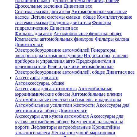
топливного бака
Детали системы питания, общее
Дроссельные заслонки
Дивитися все
Система смазки двигателя
Автомобильные масляные
насосы
Детали системы смазки, общее
Комплектующие
системы смазки
Поддоны двигателя
Фильтры
гидравлические
Дивитися все
Фильтры для авто
Автомобильные фильтры, общее
Комплекты автомобильных фильтров
Фильтры салона
Дивитися все
Электрооборудование автомобилей
Генераторы,
альтернаторы и комплектующие
Индикаторы, панели
приборов и управления авто
Предохранители и
переключатели
Реле и датчики автомобильные
Электрооборудование автомобилей, общее
Дивитися все
Аксессуары для авто
Автоаксессуары, общее
Аксессуары для автотюнинга
Автомобильные
аэродинамические обвесы
Автомобильные пленки
Автомобильные решетки на бамперы и радиаторы
Автомобильные усилители жесткости
Аксессуары для
автотюнинга, общее
Дивитися все
Аксессуары для кузова автомобиля
Аксессуары для
кузова автомобиля, общее
Внутренние накладки на
пороги
Дефлекторы автомобильные
Кронштейны
запасного колеса
Ленты контурной маркировки