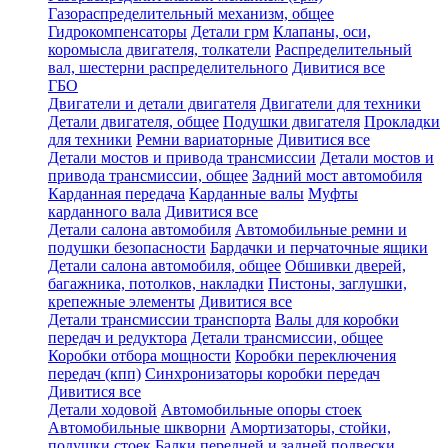
Газораспределительный механизм, общее
Гидрокомпенсаторы
Детали грм
Клапаны, оси,
коромысла двигателя, толкатели
Распределительный
вал, шестерни распределительного
Дивитися все
ГБО
Двигатели и детали двигателя
Двигатели для техники
Детали двигателя, общее
Подушки двигателя
Прокладки
для техники
Ремни вариаторные
Дивитися все
Детали мостов и привода трансмиссии
Детали мостов и
привода трансмиссии, общее
Задний мост автомобиля
Карданная передача
Карданные валы
Муфты
карданного вала
Дивитися все
Детали салона автомобиля
Автомобильные ремни и
подушки безопасности
Бардачки и перчаточные ящики
Детали салона автомобиля, общее
Обшивки дверей,
багажника, потолков, накладки
Пистоны, заглушки,
крепежные элементы
Дивитися все
Детали трансмиссии транспорта
Валы для коробки
передач и редуктора
Детали трансмиссии, общее
Коробки отбора мощности
Коробки переключения
передач (кпп)
Синхронизаторы коробки передач
Дивитися все
Детали ходовой
Автомобильные опоры стоек
Автомобильные шкворни
Амортизаторы, стойки,
подушки стоек
Балки передней и задней подвески