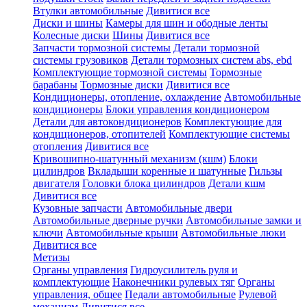
Втулки автомобильные
Дивитися все
Диски и шины
Камеры для шин и ободные ленты
Колесные диски
Шины
Дивитися все
Запчасти тормозной системы
Детали тормозной
системы грузовиков
Детали тормозных систем abs, ebd
Комплектующие тормозной системы
Тормозные
барабаны
Тормозные диски
Дивитися все
Кондиционеры, отопление, охлаждение
Автомобильные
кондиционеры
Блоки управления кондиционером
Детали для автокондиционеров
Комплектующие для
кондиционеров, отопителей
Комплектующие системы
отопления
Дивитися все
Кривошипно-шатунный механизм (кшм)
Блоки
цилиндров
Вкладыши коренные и шатунные
Гильзы
двигателя
Головки блока цилиндров
Детали кшм
Дивитися все
Кузовные запчасти
Автомобильные двери
Автомобильные дверные ручки
Автомобильные замки и
ключи
Автомобильные крыши
Автомобильные люки
Дивитися все
Метизы
Органы управления
Гидроусилитель руля и
комплектующие
Наконечники рулевых тяг
Органы
управления, общее
Педали автомобильные
Рулевой
механизм
Дивитися все