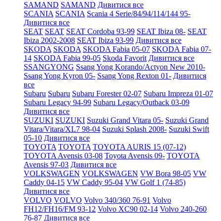
SAMAND
SAMAND
Дивитися все
SCANIA
SCANIA
Scania 4 Serie/84/94/114/144 95-
Дивитися все
SEAT
SEAT
SEAT Cordoba 93-99
SEAT Ibiza 08-
SEAT
Ibiza 2002-2008
SEAT Ibiza 93-99
Дивитися все
SKODA
SKODA
SKODA Fabia 05-07
SKODA Fabia 07-
14
SKODA Fabia 99-05
Skoda Favorit
Дивитися все
SSANGYONG
Ssang Yong Korando/Actyon New 2010-
Ssang Yong Kyron 05-
Ssang Yong Rexton 01-
Дивитися
все
Subaru
Subaru
Subaru Forester 02-07
Subaru Impreza 01-07
Subaru Legacy 94-99
Subaru Legacy/Outback 03-09
Дивитися все
SUZUKI
SUZUKI
Suzuki Grand Vitara 05-
Suzuki Grand
Vitara/Vitara/XL7 98-04
Suzuki Splash 2008-
Suzuki Swift
05-10
Дивитися все
TOYOTA
TOYOTA
TOYOTA AURIS 15 (07-12)
TOYOTA Avensis 03-08
Toyota Avensis 09-
TOYOTA
Avensis 97-03
Дивитися все
VOLKSWAGEN
VOLKSWAGEN
VW Bora 98-05
VW
Caddy 04-15
VW Caddy 95-04
VW Golf 1 (74-85)
Дивитися все
VOLVO
VOLVO
Volvo 340/360 76-91
Volvo
FH12/FH16/FM 93-12
Volvo XC90 02-14
Volvo 240-260
76-87
Дивитися все