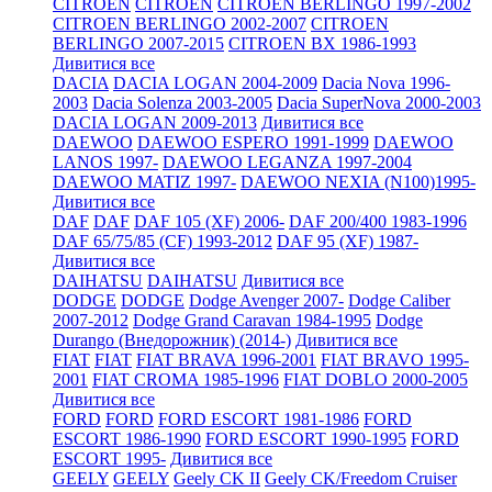
CITROEN
CITROEN
CITROEN BERLINGO 1997-2002
CITROEN BERLINGO 2002-2007
CITROEN
BERLINGO 2007-2015
CITROEN BX 1986-1993
Дивитися все
DACIA
DACIA LOGAN 2004-2009
Dacia Nova 1996-
2003
Dacia Solenza 2003-2005
Dacia SuperNova 2000-2003
DACIA LOGAN 2009-2013
Дивитися все
DAEWOO
DAEWOO ESPERO 1991-1999
DAEWOO
LANOS 1997-
DAEWOO LEGANZA 1997-2004
DAEWOO MATIZ 1997-
DAEWOO NEXIA (N100)1995-
Дивитися все
DAF
DAF
DAF 105 (XF) 2006-
DAF 200/400 1983-1996
DAF 65/75/85 (CF) 1993-2012
DAF 95 (XF) 1987-
Дивитися все
DAIHATSU
DAIHATSU
Дивитися все
DODGE
DODGE
Dodge Avenger 2007-
Dodge Caliber
2007-2012
Dodge Grand Caravan 1984-1995
Dodge
Durango (Внедорожник) (2014-)
Дивитися все
FIAT
FIAT
FIAT BRAVA 1996-2001
FIAT BRAVO 1995-
2001
FIAT CROMA 1985-1996
FIAT DOBLO 2000-2005
Дивитися все
FORD
FORD
FORD ESCORT 1981-1986
FORD
ESCORT 1986-1990
FORD ESCORT 1990-1995
FORD
ESCORT 1995-
Дивитися все
GEELY
GEELY
Geely CK II
Geely CK/Freedom Cruiser