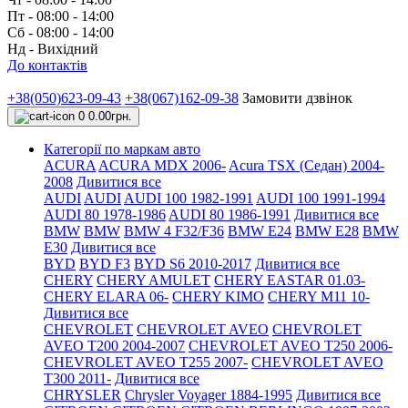
Пт - 08:00 - 14:00
Сб - 08:00 - 14:00
Нд - Вихідний
До контактів
+38(050)623-09-43
+38(067)162-09-38
Замовити дзвінок
0
0.00грн.
Категорії по маркам авто
ACURA
ACURA MDX 2006-
Acura TSX (Седан) 2004-
2008
Дивитися все
AUDI
AUDI
AUDI 100 1982-1991
AUDI 100 1991-1994
AUDI 80 1978-1986
AUDI 80 1986-1991
Дивитися все
BMW
BMW
BMW 4 F32/F36
BMW E24
BMW E28
BMW
E30
Дивитися все
BYD
BYD F3
BYD S6 2010-2017
Дивитися все
CHERY
CHERY AMULET
CHERY EASTAR 01.03-
CHERY ELARA 06-
CHERY KIMO
CHERY M11 10-
Дивитися все
CHEVROLET
CHEVROLET AVEO
CHEVROLET
AVEO Т200 2004-2007
CHEVROLET AVEO Т250 2006-
CHEVROLET AVEO Т255 2007-
CHEVROLET AVEO
Т300 2011-
Дивитися все
CHRYSLER
Chrysler Voyager 1884-1995
Дивитися все