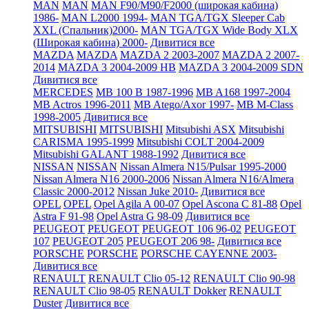
MAN
MAN
MAN F90/M90/F2000 (широкая кабина)
1986-
MAN L2000 1994-
MAN TGA/TGX Sleeper Cab
XXL (Спальник)2000-
MAN TGA/TGX Wide Body XLX
(Широкая кабина) 2000-
Дивитися все
MAZDA
MAZDA
MAZDA 2 2003-2007
MAZDA 2 2007-
2014
MAZDA 3 2004-2009 HB
MAZDA 3 2004-2009 SDN
Дивитися все
MERCEDES
MB 100 B 1987-1996
MB A168 1997-2004
MB Actros 1996-2011
MB Atego/Axor 1997-
MB M-Class
1998-2005
Дивитися все
MITSUBISHI
MITSUBISHI
Mitsubishi ASX
Mitsubishi
CARISMA 1995-1999
Mitsubishi COLT 2004-2009
Mitsubishi GALANT 1988-1992
Дивитися все
NISSAN
NISSAN
Nissan Almera N15/Pulsar 1995-2000
Nissan Almera N16 2000-2006
Nissan Almera N16/Almera
Classic 2000-2012
Nissan Juke 2010-
Дивитися все
OPEL
OPEL
Opel Agila A 00-07
Opel Ascona C 81-88
Opel
Astra F 91-98
Opel Astra G 98-09
Дивитися все
PEUGEOT
PEUGEOT
PEUGEOT 106 96-02
PEUGEOT
107
PEUGEOT 205
PEUGEOT 206 98-
Дивитися все
PORSCHE
PORSCHE
PORSCHE CAYENNE 2003-
Дивитися все
RENAULT
RENAULT Clio 05-12
RENAULT Clio 90-98
RENAULT Clio 98-05
RENAULT Dokker
RENAULT
Duster
Дивитися все