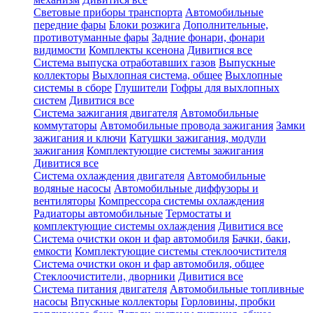
Световые приборы транспорта
Автомобильные
передние фары
Блоки розжига
Дополнительные,
противотуманные фары
Задние фонари, фонари
видимости
Комплекты ксенона
Дивитися все
Система выпуска отработавших газов
Выпускные
коллекторы
Выхлопная система, общее
Выхлопные
системы в сборе
Глушители
Гофры для выхлопных
систем
Дивитися все
Система зажигания двигателя
Автомобильные
коммутаторы
Автомобильные провода зажигания
Замки
зажигания и ключи
Катушки зажигания, модули
зажигания
Комплектующие системы зажигания
Дивитися все
Система охлаждения двигателя
Автомобильные
водяные насосы
Автомобильные диффузоры и
вентиляторы
Компрессора системы охлаждения
Радиаторы автомобильные
Термостаты и
комплектующие системы охлаждения
Дивитися все
Система очистки окон и фар автомобиля
Бачки, баки,
емкости
Комплектующие системы стеклоочистителя
Система очистки окон и фар автомобиля, общее
Стеклоочистители, дворники
Дивитися все
Система питания двигателя
Автомобильные топливные
насосы
Впускные коллекторы
Горловины, пробки