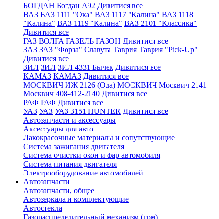
БОГДАН
Богдан А92
Дивитися все
ВАЗ
ВАЗ 1111 "Ока"
ВАЗ 1117 "Калина"
ВАЗ 1118
"Калина"
ВАЗ 1119 "Калина"
ВАЗ 2101 "Классика"
Дивитися все
ГАЗ
ВОЛГА
ГАЗЕЛЬ
ГАЗОН
Дивитися все
ЗАЗ
ЗАЗ "Форза"
Славута
Таврия
Таврия "Pick-Up"
Дивитися все
ЗИЛ
ЗИЛ
ЗИЛ 4331 Бычек
Дивитися все
КАМАЗ
КАМАЗ
Дивитися все
МОСКВИЧ
ИЖ 2126 (Ода)
МОСКВИЧ
Москвич 2141
Москвич 408-412-2140
Дивитися все
РАФ
РАФ
Дивитися все
УАЗ
УАЗ
УАЗ 3151 HUNTER
Дивитися все
Автозапчасти и аксессуары
Аксессуары для авто
Лакокрасочные материалы и сопутствующие
Система зажигания двигателя
Система очистки окон и фар автомобиля
Система питания двигателя
Электрооборудование автомобилей
Автозапчасти
Автозапчасти, общее
Автозеркала и комплектующие
Автостекла
Газораспределительный механизм (грм)