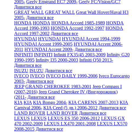
2005-
Geely Emgrand EC7 2009-
Geely FC/Vision/GC7
Дивитися все
GREAT WALL
GREAT WALL
Great Wall Hover/Haval H3
2005-
Дивитися все
HONDA
HONDA
HONDA Accord 1985-1989
HONDA
Accord 1990-1993
HONDA Accord 1992-1997
HONDA
Accord 1997-2002
Дивитися все
HYUNDAI
HYUNDAI
HYUNDAI Accent 1994-1999
HYUNDAI Accent 1999-2005
HYUNDAI Accent 2006-
2011
HYUNDAI Accent 2009-
Дивитися все
INFINITI
INFINITI
Infiniti FX35/45 2003-2009
Infinity G20
1990-1995
Infinity I35 2000-2003
Infiniti Q50 2013-
Дивитися все
ISUZU
ISUZU
Дивитися все
IVECO
IVECO
IVECO DAILY 1999-2006
Iveco Eurocargo
2003-
Дивитися все
JEEP
GRAND CHEROKEE 1983-2001
Jeep Compass I
(2007-2016)
Jeep Grand Cherokee IV (Внедорожник)
(2011-
Дивитися все
KIA
KIA
KIA Bongo 2004-
KIA CARENS 2007-2013
KIA
Carnival 2006-
KIA Ceed (5 дв.) 2006-2012
Дивитися все
LAND ROVER
LAND ROVER
Дивитися все
LEXUS
LEXUS
LEXUS ES 350 2006-2012
LEXUS GX
470 2002-2009
LEXUS LX470 2001-2008
LEXUS LX570
2008-2015
Дивитися все