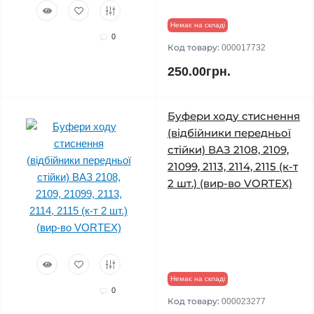
Немає на складі
0
Код товару:
000017732
250.00грн.
Буфери ходу стиснення
(відбійники передньої
стійки) ВАЗ 2108, 2109,
21099, 2113, 2114, 2115 (к-т
2 шт.) (вир-во VORTEX)
Немає на складі
0
Код товару:
000023277