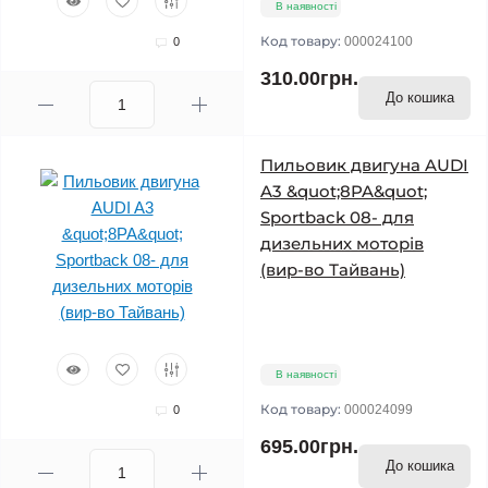
В наявності
Код товару:
000024100
0
310.00грн.
До кошика
Пильовик двигуна AUDI
A3 &quot;8PA&quot;
Sportback 08- для
дизельних моторів
(вир-во Тайвань)
В наявності
Код товару:
000024099
0
695.00грн.
До кошика