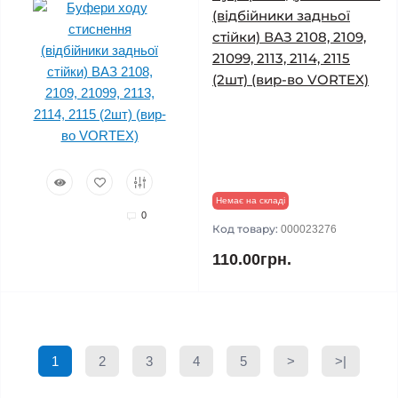
(відбійники задньої
стійки) ВАЗ 2108, 2109,
21099, 2113, 2114, 2115
(2шт) (вир-во VORTEX)
Немає на складі
0
Код товару:
000023276
110.00грн.
1
2
3
4
5
>
>|