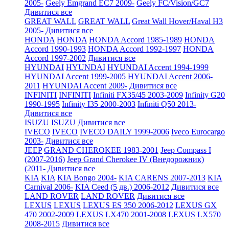
2005-
Geely Emgrand EC7 2009-
Geely FC/Vision/GC7
Дивитися все
GREAT WALL
GREAT WALL
Great Wall Hover/Haval H3
2005-
Дивитися все
HONDA
HONDA
HONDA Accord 1985-1989
HONDA
Accord 1990-1993
HONDA Accord 1992-1997
HONDA
Accord 1997-2002
Дивитися все
HYUNDAI
HYUNDAI
HYUNDAI Accent 1994-1999
HYUNDAI Accent 1999-2005
HYUNDAI Accent 2006-
2011
HYUNDAI Accent 2009-
Дивитися все
INFINITI
INFINITI
Infiniti FX35/45 2003-2009
Infinity G20
1990-1995
Infinity I35 2000-2003
Infiniti Q50 2013-
Дивитися все
ISUZU
ISUZU
Дивитися все
IVECO
IVECO
IVECO DAILY 1999-2006
Iveco Eurocargo
2003-
Дивитися все
JEEP
GRAND CHEROKEE 1983-2001
Jeep Compass I
(2007-2016)
Jeep Grand Cherokee IV (Внедорожник)
(2011-
Дивитися все
KIA
KIA
KIA Bongo 2004-
KIA CARENS 2007-2013
KIA
Carnival 2006-
KIA Ceed (5 дв.) 2006-2012
Дивитися все
LAND ROVER
LAND ROVER
Дивитися все
LEXUS
LEXUS
LEXUS ES 350 2006-2012
LEXUS GX
470 2002-2009
LEXUS LX470 2001-2008
LEXUS LX570
2008-2015
Дивитися все