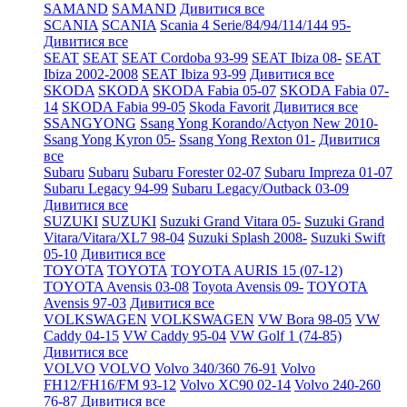
SAMAND
SAMAND
Дивитися все
SCANIA
SCANIA
Scania 4 Serie/84/94/114/144 95-
Дивитися все
SEAT
SEAT
SEAT Cordoba 93-99
SEAT Ibiza 08-
SEAT
Ibiza 2002-2008
SEAT Ibiza 93-99
Дивитися все
SKODA
SKODA
SKODA Fabia 05-07
SKODA Fabia 07-
14
SKODA Fabia 99-05
Skoda Favorit
Дивитися все
SSANGYONG
Ssang Yong Korando/Actyon New 2010-
Ssang Yong Kyron 05-
Ssang Yong Rexton 01-
Дивитися
все
Subaru
Subaru
Subaru Forester 02-07
Subaru Impreza 01-07
Subaru Legacy 94-99
Subaru Legacy/Outback 03-09
Дивитися все
SUZUKI
SUZUKI
Suzuki Grand Vitara 05-
Suzuki Grand
Vitara/Vitara/XL7 98-04
Suzuki Splash 2008-
Suzuki Swift
05-10
Дивитися все
TOYOTA
TOYOTA
TOYOTA AURIS 15 (07-12)
TOYOTA Avensis 03-08
Toyota Avensis 09-
TOYOTA
Avensis 97-03
Дивитися все
VOLKSWAGEN
VOLKSWAGEN
VW Bora 98-05
VW
Caddy 04-15
VW Caddy 95-04
VW Golf 1 (74-85)
Дивитися все
VOLVO
VOLVO
Volvo 340/360 76-91
Volvo
FH12/FH16/FM 93-12
Volvo XC90 02-14
Volvo 240-260
76-87
Дивитися все