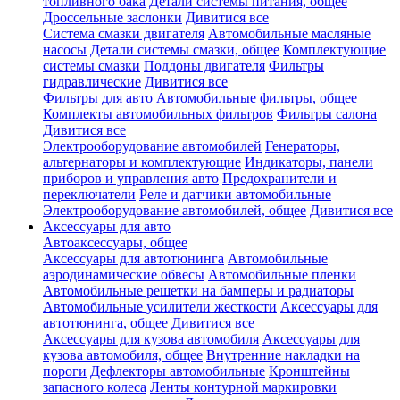
топливного бака
Детали системы питания, общее
Дроссельные заслонки
Дивитися все
Система смазки двигателя
Автомобильные масляные
насосы
Детали системы смазки, общее
Комплектующие
системы смазки
Поддоны двигателя
Фильтры
гидравлические
Дивитися все
Фильтры для авто
Автомобильные фильтры, общее
Комплекты автомобильных фильтров
Фильтры салона
Дивитися все
Электрооборудование автомобилей
Генераторы,
альтернаторы и комплектующие
Индикаторы, панели
приборов и управления авто
Предохранители и
переключатели
Реле и датчики автомобильные
Электрооборудование автомобилей, общее
Дивитися все
Аксессуары для авто
Автоаксессуары, общее
Аксессуары для автотюнинга
Автомобильные
аэродинамические обвесы
Автомобильные пленки
Автомобильные решетки на бамперы и радиаторы
Автомобильные усилители жесткости
Аксессуары для
автотюнинга, общее
Дивитися все
Аксессуары для кузова автомобиля
Аксессуары для
кузова автомобиля, общее
Внутренние накладки на
пороги
Дефлекторы автомобильные
Кронштейны
запасного колеса
Ленты контурной маркировки