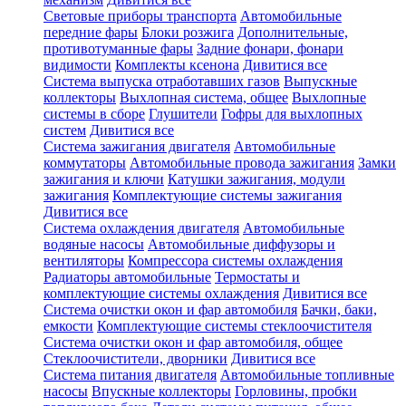
Световые приборы транспорта
Автомобильные
передние фары
Блоки розжига
Дополнительные,
противотуманные фары
Задние фонари, фонари
видимости
Комплекты ксенона
Дивитися все
Система выпуска отработавших газов
Выпускные
коллекторы
Выхлопная система, общее
Выхлопные
системы в сборе
Глушители
Гофры для выхлопных
систем
Дивитися все
Система зажигания двигателя
Автомобильные
коммутаторы
Автомобильные провода зажигания
Замки
зажигания и ключи
Катушки зажигания, модули
зажигания
Комплектующие системы зажигания
Дивитися все
Система охлаждения двигателя
Автомобильные
водяные насосы
Автомобильные диффузоры и
вентиляторы
Компрессора системы охлаждения
Радиаторы автомобильные
Термостаты и
комплектующие системы охлаждения
Дивитися все
Система очистки окон и фар автомобиля
Бачки, баки,
емкости
Комплектующие системы стеклоочистителя
Система очистки окон и фар автомобиля, общее
Стеклоочистители, дворники
Дивитися все
Система питания двигателя
Автомобильные топливные
насосы
Впускные коллекторы
Горловины, пробки