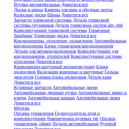
Втулки автомобильные
Дивитися все
Диски и шины
Камеры для шин и ободные ленты
Колесные диски
Шины
Дивитися все
Запчасти тормозной системы
Детали тормозной
системы грузовиков
Детали тормозных систем abs, ebd
Комплектующие тормозной системы
Тормозные
барабаны
Тормозные диски
Дивитися все
Кондиционеры, отопление, охлаждение
Автомобильные
кондиционеры
Блоки управления кондиционером
Детали для автокондиционеров
Комплектующие для
кондиционеров, отопителей
Комплектующие системы
отопления
Дивитися все
Кривошипно-шатунный механизм (кшм)
Блоки
цилиндров
Вкладыши коренные и шатунные
Гильзы
двигателя
Головки блока цилиндров
Детали кшм
Дивитися все
Кузовные запчасти
Автомобильные двери
Автомобильные дверные ручки
Автомобильные замки и
ключи
Автомобильные крыши
Автомобильные люки
Дивитися все
Метизы
Органы управления
Гидроусилитель руля и
комплектующие
Наконечники рулевых тяг
Органы
управления, общее
Педали автомобильные
Рулевой
механизм
Дивитися все