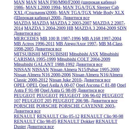
MAN
MAN
MAN F90/M90/F2000 (широкая кабина)
1986-
MAN L2000 1994-
MAN TGA/TGX Sleeper Cab
XXL (Спальник)2000-
MAN TGA/TGX Wide Body XLX
(Широкая кабина) 2000-
Дивитися все
MAZDA
MAZDA
MAZDA 2 2003-2007
MAZDA 2 2007-
2014
MAZDA 3 2004-2009 HB
MAZDA 3 2004-2009 SDN
Дивитися все
MERCEDES
MB 100 B 1987-1996
MB A168 1997-2004
MB Actros 1996-2011
MB Atego/Axor 1997-
MB M-Class
1998-2005
Дивитися все
MITSUBISHI
MITSUBISHI
Mitsubishi ASX
Mitsubishi
CARISMA 1995-1999
Mitsubishi COLT 2004-2009
Mitsubishi GALANT 1988-1992
Дивитися все
NISSAN
NISSAN
Nissan Almera N15/Pulsar 1995-2000
Nissan Almera N16 2000-2006
Nissan Almera N16/Almera
Classic 2000-2012
Nissan Juke 2010-
Дивитися все
OPEL
OPEL
Opel Agila A 00-07
Opel Ascona C 81-88
Opel
Astra F 91-98
Opel Astra G 98-09
Дивитися все
PEUGEOT
PEUGEOT
PEUGEOT 106 96-02
PEUGEOT
107
PEUGEOT 205
PEUGEOT 206 98-
Дивитися все
PORSCHE
PORSCHE
PORSCHE CAYENNE 2003-
Дивитися все
RENAULT
RENAULT Clio 05-12
RENAULT Clio 90-98
RENAULT Clio 98-05
RENAULT Dokker
RENAULT
Duster
Дивитися все