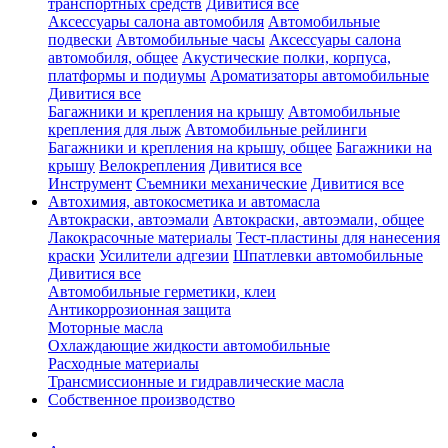
транспортных средств
Дивитися все
Аксессуары салона автомобиля
Автомобильные
подвески
Автомобильные часы
Аксессуары салона
автомобиля, общее
Акустические полки, корпуса,
платформы и подиумы
Ароматизаторы автомобильные
Дивитися все
Багажники и крепления на крышу
Автомобильные
крепления для лыж
Автомобильные рейлинги
Багажники и крепления на крышу, общее
Багажники на
крышу
Велокрепления
Дивитися все
Инструмент
Съемники механические
Дивитися все
Автохимия, автокосметика и автомасла
Автокраски, автоэмали
Автокраски, автоэмали, общее
Лакокрасочные материалы
Тест-пластины для нанесения
краски
Усилители адгезии
Шпатлевки автомобильные
Дивитися все
Автомобильные герметики, клеи
Антикоррозионная защита
Моторные масла
Охлаждающие жидкости автомобильные
Расходные материалы
Трансмиссионные и гидравлические масла
Собственное производство