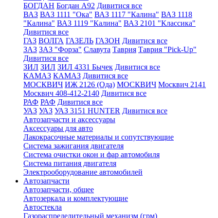
БОГДАН
Богдан А92
Дивитися все
ВАЗ
ВАЗ 1111 "Ока"
ВАЗ 1117 "Калина"
ВАЗ 1118
"Калина"
ВАЗ 1119 "Калина"
ВАЗ 2101 "Классика"
Дивитися все
ГАЗ
ВОЛГА
ГАЗЕЛЬ
ГАЗОН
Дивитися все
ЗАЗ
ЗАЗ "Форза"
Славута
Таврия
Таврия "Pick-Up"
Дивитися все
ЗИЛ
ЗИЛ
ЗИЛ 4331 Бычек
Дивитися все
КАМАЗ
КАМАЗ
Дивитися все
МОСКВИЧ
ИЖ 2126 (Ода)
МОСКВИЧ
Москвич 2141
Москвич 408-412-2140
Дивитися все
РАФ
РАФ
Дивитися все
УАЗ
УАЗ
УАЗ 3151 HUNTER
Дивитися все
Автозапчасти и аксессуары
Аксессуары для авто
Лакокрасочные материалы и сопутствующие
Система зажигания двигателя
Система очистки окон и фар автомобиля
Система питания двигателя
Электрооборудование автомобилей
Автозапчасти
Автозапчасти, общее
Автозеркала и комплектующие
Автостекла
Газораспределительный механизм (грм)