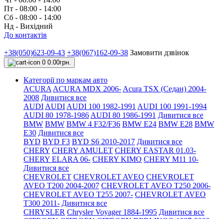
Пт - 08:00 - 14:00
Сб - 08:00 - 14:00
Нд - Вихідний
До контактів
+38(050)623-09-43
+38(067)162-09-38
Замовити дзвінок
0
0.00грн.
Категорії по маркам авто
ACURA
ACURA MDX 2006-
Acura TSX (Седан) 2004-
2008
Дивитися все
AUDI
AUDI
AUDI 100 1982-1991
AUDI 100 1991-1994
AUDI 80 1978-1986
AUDI 80 1986-1991
Дивитися все
BMW
BMW
BMW 4 F32/F36
BMW E24
BMW E28
BMW
E30
Дивитися все
BYD
BYD F3
BYD S6 2010-2017
Дивитися все
CHERY
CHERY AMULET
CHERY EASTAR 01.03-
CHERY ELARA 06-
CHERY KIMO
CHERY M11 10-
Дивитися все
CHEVROLET
CHEVROLET AVEO
CHEVROLET
AVEO Т200 2004-2007
CHEVROLET AVEO Т250 2006-
CHEVROLET AVEO Т255 2007-
CHEVROLET AVEO
Т300 2011-
Дивитися все
CHRYSLER
Chrysler Voyager 1884-1995
Дивитися все