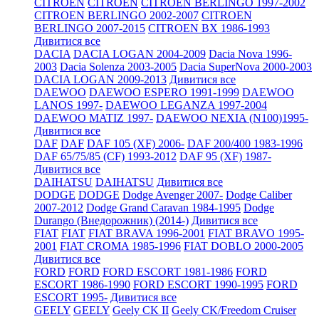
CITROEN
CITROEN
CITROEN BERLINGO 1997-2002
CITROEN BERLINGO 2002-2007
CITROEN
BERLINGO 2007-2015
CITROEN BX 1986-1993
Дивитися все
DACIA
DACIA LOGAN 2004-2009
Dacia Nova 1996-
2003
Dacia Solenza 2003-2005
Dacia SuperNova 2000-2003
DACIA LOGAN 2009-2013
Дивитися все
DAEWOO
DAEWOO ESPERO 1991-1999
DAEWOO
LANOS 1997-
DAEWOO LEGANZA 1997-2004
DAEWOO MATIZ 1997-
DAEWOO NEXIA (N100)1995-
Дивитися все
DAF
DAF
DAF 105 (XF) 2006-
DAF 200/400 1983-1996
DAF 65/75/85 (CF) 1993-2012
DAF 95 (XF) 1987-
Дивитися все
DAIHATSU
DAIHATSU
Дивитися все
DODGE
DODGE
Dodge Avenger 2007-
Dodge Caliber
2007-2012
Dodge Grand Caravan 1984-1995
Dodge
Durango (Внедорожник) (2014-)
Дивитися все
FIAT
FIAT
FIAT BRAVA 1996-2001
FIAT BRAVO 1995-
2001
FIAT CROMA 1985-1996
FIAT DOBLO 2000-2005
Дивитися все
FORD
FORD
FORD ESCORT 1981-1986
FORD
ESCORT 1986-1990
FORD ESCORT 1990-1995
FORD
ESCORT 1995-
Дивитися все
GEELY
GEELY
Geely CK II
Geely CK/Freedom Cruiser