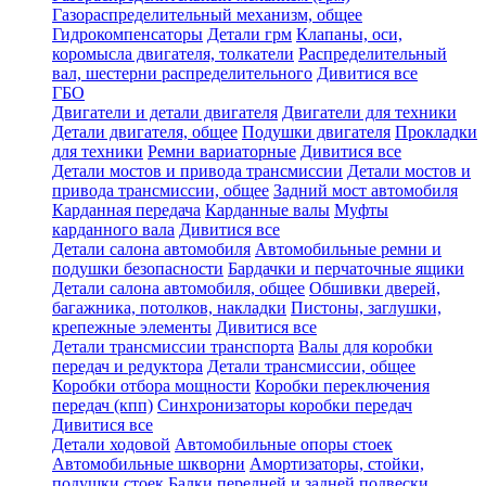
Газораспределительный механизм, общее
Гидрокомпенсаторы
Детали грм
Клапаны, оси,
коромысла двигателя, толкатели
Распределительный
вал, шестерни распределительного
Дивитися все
ГБО
Двигатели и детали двигателя
Двигатели для техники
Детали двигателя, общее
Подушки двигателя
Прокладки
для техники
Ремни вариаторные
Дивитися все
Детали мостов и привода трансмиссии
Детали мостов и
привода трансмиссии, общее
Задний мост автомобиля
Карданная передача
Карданные валы
Муфты
карданного вала
Дивитися все
Детали салона автомобиля
Автомобильные ремни и
подушки безопасности
Бардачки и перчаточные ящики
Детали салона автомобиля, общее
Обшивки дверей,
багажника, потолков, накладки
Пистоны, заглушки,
крепежные элементы
Дивитися все
Детали трансмиссии транспорта
Валы для коробки
передач и редуктора
Детали трансмиссии, общее
Коробки отбора мощности
Коробки переключения
передач (кпп)
Синхронизаторы коробки передач
Дивитися все
Детали ходовой
Автомобильные опоры стоек
Автомобильные шкворни
Амортизаторы, стойки,
подушки стоек
Балки передней и задней подвески