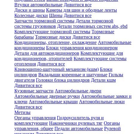
Втулки автомобильные
Дивитися все
Диски и шины
Камеры для шин и ободные ленты
Колесные диски
Шины
Дивитися все
Запчасти тормозной системы
Детали тормозной
системы грузовиков
Детали тормозных систем abs, ebd
Комплектующие тормозной системы
Тормозные
барабаны
Тормозные диски
Дивитися все
Кондиционеры, отопление, охлаждение
Автомобильные
кондиционеры
Блоки управления кондиционером
Детали для автокондиционеров
Комплектующие для
кондиционеров, отопителей
Комплектующие системы
отопления
Дивитися все
Кривошипно-шатунный механизм (кшм)
Блоки
цилиндров
Вкладыши коренные и шатунные
Гильзы
двигателя
Головки блока цилиндров
Детали кшм
Дивитися все
Кузовные запчасти
Автомобильные двери
Автомобильные дверные ручки
Автомобильные замки и
ключи
Автомобильные крыши
Автомобильные люки
Дивитися все
Метизы
Органы управления
Гидроусилитель руля и
комплектующие
Наконечники рулевых тяг
Органы
управления, общее
Педали автомобильные
Рулевой
механизм
Дивитися все