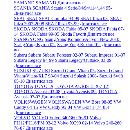
SAMAND
SAMAND
Дивитися все
SCANIA
SCANIA
Scania 4 Serie/84/94/114/144 95-
Дивитися все
SEAT
SEAT
SEAT Cordoba 93-99
SEAT Ibiza 08-
SEAT
Ibiza 2002-2008
SEAT Ibiza 93-99
Дивитися все
SKODA
SKODA
SKODA Fabia 05-07
SKODA Fabia 07-
14
SKODA Fabia 99-05
Skoda Favorit
Дивитися все
SSANGYONG
Ssang Yong Korando/Actyon New 2010-
Ssang Yong Kyron 05-
Ssang Yong Rexton 01-
Дивитися
все
Subaru
Subaru
Subaru Forester 02-07
Subaru Impreza 01-07
Subaru Legacy 94-99
Subaru Legacy/Outback 03-09
Дивитися все
SUZUKI
SUZUKI
Suzuki Grand Vitara 05-
Suzuki Grand
Vitara/Vitara/XL7 98-04
Suzuki Splash 2008-
Suzuki Swift
05-10
Дивитися все
TOYOTA
TOYOTA
TOYOTA AURIS 15 (07-12)
TOYOTA Avensis 03-08
Toyota Avensis 09-
TOYOTA
Avensis 97-03
Дивитися все
VOLKSWAGEN
VOLKSWAGEN
VW Bora 98-05
VW
Caddy 04-15
VW Caddy 95-04
VW Golf 1 (74-85)
Дивитися все
VOLVO
VOLVO
Volvo 340/360 76-91
Volvo
FH12/FH16/FM 93-12
Volvo XC90 02-14
Volvo 240-260
76-87
Дивитися все