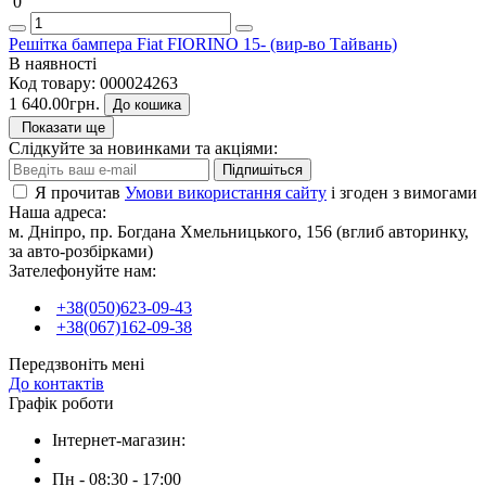
0
Решітка бампера Fiat FIORINO 15- (вир-во Тайвань)
В наявності
Код товару:
000024263
1 640.00грн.
До кошика
Показати ще
Слідкуйте за новинками та акціями:
Підпишіться
Я прочитав
Умови використання сайту
і згоден з вимогами
Наша адреса:
м. Дніпро, пр. Богдана Хмельницького, 156 (вглиб авторинку,
за авто-розбірками)
Зателефонуйте нам:
+38(050)623-09-43
+38(067)162-09-38
Передзвоніть мені
До контактів
Графік роботи
Інтернет-магазин:
Пн - 08:30 - 17:00