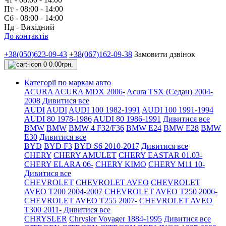
Пт - 08:00 - 14:00
Сб - 08:00 - 14:00
Нд - Вихідний
До контактів
+38(050)623-09-43
+38(067)162-09-38
Замовити дзвінок
0
0.00грн.
Категорії по маркам авто
ACURA
ACURA MDX 2006-
Acura TSX (Седан) 2004-
2008
Дивитися все
AUDI
AUDI
AUDI 100 1982-1991
AUDI 100 1991-1994
AUDI 80 1978-1986
AUDI 80 1986-1991
Дивитися все
BMW
BMW
BMW 4 F32/F36
BMW E24
BMW E28
BMW
E30
Дивитися все
BYD
BYD F3
BYD S6 2010-2017
Дивитися все
CHERY
CHERY AMULET
CHERY EASTAR 01.03-
CHERY ELARA 06-
CHERY KIMO
CHERY M11 10-
Дивитися все
CHEVROLET
CHEVROLET AVEO
CHEVROLET
AVEO Т200 2004-2007
CHEVROLET AVEO Т250 2006-
CHEVROLET AVEO Т255 2007-
CHEVROLET AVEO
Т300 2011-
Дивитися все
CHRYSLER
Chrysler Voyager 1884-1995
Дивитися все