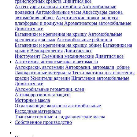
транспортных средств
Дивитися все
Аксессуары салона автомобиля
Автомобильные
подвески
Автомобильные часы
Аксессуары салона
автомобиля, общее
Акустические полки, корпуса,
платформы и подиумы
Ароматизаторы автомобильные
Дивитися все
Багажники и крепления на крышу
Автомобильные
крепления для лыж
Автомобильные рейлинги
Багажники и крепления на крышу, общее
Багажники на
крышу
Велокрепления
Дивитися все
Инструмент
Съемники механические
Дивитися все
Автохимия, автокосметика и автомасла
Автокраски, автоэмали
Автокраски, автоэмали, общее
Лакокрасочные материалы
Тест-пластины для нанесения
краски
Усилители адгезии
Шпатлевки автомобильные
Дивитися все
Автомобильные герметики, клеи
Антикоррозионная защита
Моторные масла
Охлаждающие жидкости автомобильные
Расходные материалы
Трансмиссионные и гидравлические масла
Собственное производство