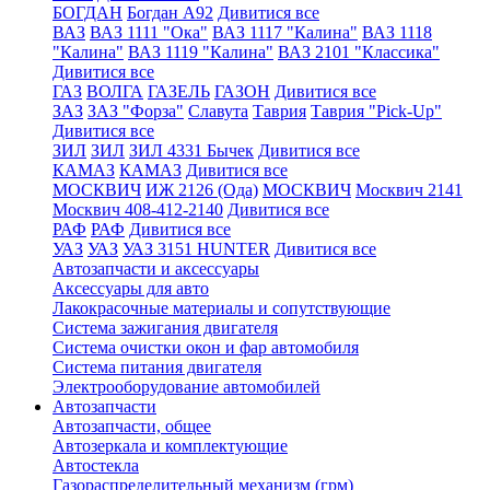
БОГДАН
Богдан А92
Дивитися все
ВАЗ
ВАЗ 1111 "Ока"
ВАЗ 1117 "Калина"
ВАЗ 1118
"Калина"
ВАЗ 1119 "Калина"
ВАЗ 2101 "Классика"
Дивитися все
ГАЗ
ВОЛГА
ГАЗЕЛЬ
ГАЗОН
Дивитися все
ЗАЗ
ЗАЗ "Форза"
Славута
Таврия
Таврия "Pick-Up"
Дивитися все
ЗИЛ
ЗИЛ
ЗИЛ 4331 Бычек
Дивитися все
КАМАЗ
КАМАЗ
Дивитися все
МОСКВИЧ
ИЖ 2126 (Ода)
МОСКВИЧ
Москвич 2141
Москвич 408-412-2140
Дивитися все
РАФ
РАФ
Дивитися все
УАЗ
УАЗ
УАЗ 3151 HUNTER
Дивитися все
Автозапчасти и аксессуары
Аксессуары для авто
Лакокрасочные материалы и сопутствующие
Система зажигания двигателя
Система очистки окон и фар автомобиля
Система питания двигателя
Электрооборудование автомобилей
Автозапчасти
Автозапчасти, общее
Автозеркала и комплектующие
Автостекла
Газораспределительный механизм (грм)