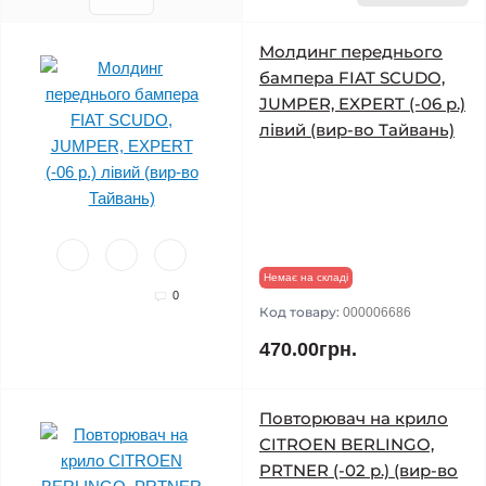
Молдинг переднього
бампера FIAT SCUDO,
JUMPER, EXPERT (-06 р.)
лівий (вир-во Тайвань)
Немає на складі
0
Код товару:
000006686
470.00грн.
Повторювач на крило
CITROEN BERLINGO,
PRTNER (-02 р.) (вир-во