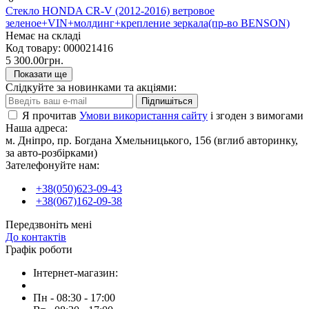
Стекло HONDA CR-V (2012-2016) ветровое
зеленое+VIN+молдинг+крепление зеркала(пр-во BENSON)
Немає на складі
Код товару:
000021416
5 300.00грн.
Показати ще
Слідкуйте за новинками та акціями:
Підпишіться
Я прочитав
Умови використання сайту
і згоден з вимогами
Наша адреса:
м. Дніпро, пр. Богдана Хмельницького, 156 (вглиб авторинку,
за авто-розбірками)
Зателефонуйте нам:
+38(050)623-09-43
+38(067)162-09-38
Передзвоніть мені
До контактів
Графік роботи
Інтернет-магазин:
Пн - 08:30 - 17:00