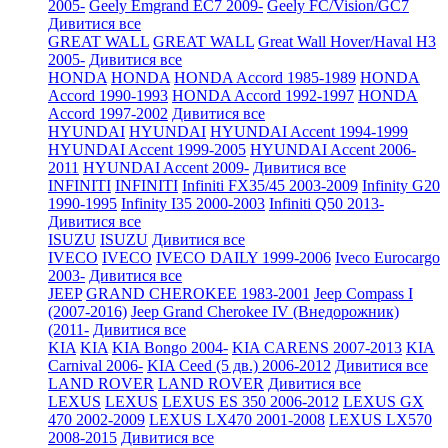
2005-
Geely Emgrand EC7 2009-
Geely FC/Vision/GC7
Дивитися все
GREAT WALL
GREAT WALL
Great Wall Hover/Haval H3
2005-
Дивитися все
HONDA
HONDA
HONDA Accord 1985-1989
HONDA
Accord 1990-1993
HONDA Accord 1992-1997
HONDA
Accord 1997-2002
Дивитися все
HYUNDAI
HYUNDAI
HYUNDAI Accent 1994-1999
HYUNDAI Accent 1999-2005
HYUNDAI Accent 2006-
2011
HYUNDAI Accent 2009-
Дивитися все
INFINITI
INFINITI
Infiniti FX35/45 2003-2009
Infinity G20
1990-1995
Infinity I35 2000-2003
Infiniti Q50 2013-
Дивитися все
ISUZU
ISUZU
Дивитися все
IVECO
IVECO
IVECO DAILY 1999-2006
Iveco Eurocargo
2003-
Дивитися все
JEEP
GRAND CHEROKEE 1983-2001
Jeep Compass I
(2007-2016)
Jeep Grand Cherokee IV (Внедорожник)
(2011-
Дивитися все
KIA
KIA
KIA Bongo 2004-
KIA CARENS 2007-2013
KIA
Carnival 2006-
KIA Ceed (5 дв.) 2006-2012
Дивитися все
LAND ROVER
LAND ROVER
Дивитися все
LEXUS
LEXUS
LEXUS ES 350 2006-2012
LEXUS GX
470 2002-2009
LEXUS LX470 2001-2008
LEXUS LX570
2008-2015
Дивитися все