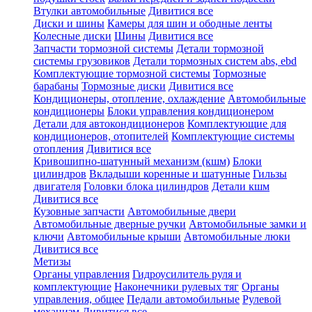
Втулки автомобильные
Дивитися все
Диски и шины
Камеры для шин и ободные ленты
Колесные диски
Шины
Дивитися все
Запчасти тормозной системы
Детали тормозной
системы грузовиков
Детали тормозных систем abs, ebd
Комплектующие тормозной системы
Тормозные
барабаны
Тормозные диски
Дивитися все
Кондиционеры, отопление, охлаждение
Автомобильные
кондиционеры
Блоки управления кондиционером
Детали для автокондиционеров
Комплектующие для
кондиционеров, отопителей
Комплектующие системы
отопления
Дивитися все
Кривошипно-шатунный механизм (кшм)
Блоки
цилиндров
Вкладыши коренные и шатунные
Гильзы
двигателя
Головки блока цилиндров
Детали кшм
Дивитися все
Кузовные запчасти
Автомобильные двери
Автомобильные дверные ручки
Автомобильные замки и
ключи
Автомобильные крыши
Автомобильные люки
Дивитися все
Метизы
Органы управления
Гидроусилитель руля и
комплектующие
Наконечники рулевых тяг
Органы
управления, общее
Педали автомобильные
Рулевой
механизм
Дивитися все