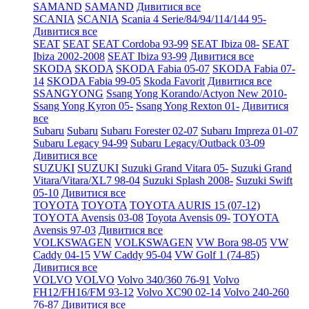
SAMAND
SAMAND
Дивитися все
SCANIA
SCANIA
Scania 4 Serie/84/94/114/144 95-
Дивитися все
SEAT
SEAT
SEAT Cordoba 93-99
SEAT Ibiza 08-
SEAT
Ibiza 2002-2008
SEAT Ibiza 93-99
Дивитися все
SKODA
SKODA
SKODA Fabia 05-07
SKODA Fabia 07-
14
SKODA Fabia 99-05
Skoda Favorit
Дивитися все
SSANGYONG
Ssang Yong Korando/Actyon New 2010-
Ssang Yong Kyron 05-
Ssang Yong Rexton 01-
Дивитися
все
Subaru
Subaru
Subaru Forester 02-07
Subaru Impreza 01-07
Subaru Legacy 94-99
Subaru Legacy/Outback 03-09
Дивитися все
SUZUKI
SUZUKI
Suzuki Grand Vitara 05-
Suzuki Grand
Vitara/Vitara/XL7 98-04
Suzuki Splash 2008-
Suzuki Swift
05-10
Дивитися все
TOYOTA
TOYOTA
TOYOTA AURIS 15 (07-12)
TOYOTA Avensis 03-08
Toyota Avensis 09-
TOYOTA
Avensis 97-03
Дивитися все
VOLKSWAGEN
VOLKSWAGEN
VW Bora 98-05
VW
Caddy 04-15
VW Caddy 95-04
VW Golf 1 (74-85)
Дивитися все
VOLVO
VOLVO
Volvo 340/360 76-91
Volvo
FH12/FH16/FM 93-12
Volvo XC90 02-14
Volvo 240-260
76-87
Дивитися все