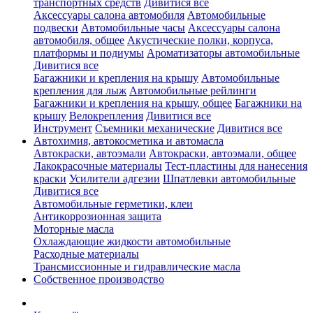
транспортных средств
Дивитися все
Аксессуары салона автомобиля
Автомобильные
подвески
Автомобильные часы
Аксессуары салона
автомобиля, общее
Акустические полки, корпуса,
платформы и подиумы
Ароматизаторы автомобильные
Дивитися все
Багажники и крепления на крышу
Автомобильные
крепления для лыж
Автомобильные рейлинги
Багажники и крепления на крышу, общее
Багажники на
крышу
Велокрепления
Дивитися все
Инструмент
Съемники механические
Дивитися все
Автохимия, автокосметика и автомасла
Автокраски, автоэмали
Автокраски, автоэмали, общее
Лакокрасочные материалы
Тест-пластины для нанесения
краски
Усилители адгезии
Шпатлевки автомобильные
Дивитися все
Автомобильные герметики, клеи
Антикоррозионная защита
Моторные масла
Охлаждающие жидкости автомобильные
Расходные материалы
Трансмиссионные и гидравлические масла
Собственное производство