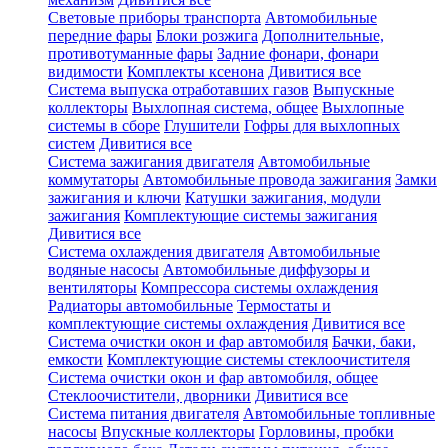
Световые приборы транспорта
Автомобильные
передние фары
Блоки розжига
Дополнительные,
противотуманные фары
Задние фонари, фонари
видимости
Комплекты ксенона
Дивитися все
Система выпуска отработавших газов
Выпускные
коллекторы
Выхлопная система, общее
Выхлопные
системы в сборе
Глушители
Гофры для выхлопных
систем
Дивитися все
Система зажигания двигателя
Автомобильные
коммутаторы
Автомобильные провода зажигания
Замки
зажигания и ключи
Катушки зажигания, модули
зажигания
Комплектующие системы зажигания
Дивитися все
Система охлаждения двигателя
Автомобильные
водяные насосы
Автомобильные диффузоры и
вентиляторы
Компрессора системы охлаждения
Радиаторы автомобильные
Термостаты и
комплектующие системы охлаждения
Дивитися все
Система очистки окон и фар автомобиля
Бачки, баки,
емкости
Комплектующие системы стеклоочистителя
Система очистки окон и фар автомобиля, общее
Стеклоочистители, дворники
Дивитися все
Система питания двигателя
Автомобильные топливные
насосы
Впускные коллекторы
Горловины, пробки