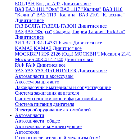
БОГДАН
Богдан А92
Дивитися все
ВАЗ
ВАЗ 1111 "Ока"
ВАЗ 1117 "Калина"
ВАЗ 1118
"Калина"
ВАЗ 1119 "Калина"
ВАЗ 2101 "Классика"
Дивитися все
ГАЗ
ВОЛГА
ГАЗЕЛЬ
ГАЗОН
Дивитися все
ЗАЗ
ЗАЗ "Форза"
Славута
Таврия
Таврия "Pick-Up"
Дивитися все
ЗИЛ
ЗИЛ
ЗИЛ 4331 Бычек
Дивитися все
КАМАЗ
КАМАЗ
Дивитися все
МОСКВИЧ
ИЖ 2126 (Ода)
МОСКВИЧ
Москвич 2141
Москвич 408-412-2140
Дивитися все
РАФ
РАФ
Дивитися все
УАЗ
УАЗ
УАЗ 3151 HUNTER
Дивитися все
Автозапчасти и аксессуары
Аксессуары для авто
Лакокрасочные материалы и сопутствующие
Система зажигания двигателя
Система очистки окон и фар автомобиля
Система питания двигателя
Электрооборудование автомобилей
Автозапчасти
Автозапчасти, общее
Автозеркала и комплектующие
Автостекла
Газораспределительный механизм (грм)