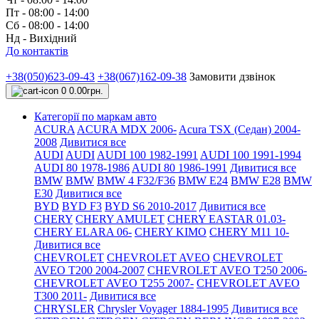
Пт - 08:00 - 14:00
Сб - 08:00 - 14:00
Нд - Вихідний
До контактів
+38(050)623-09-43
+38(067)162-09-38
Замовити дзвінок
0
0.00грн.
Категорії по маркам авто
ACURA
ACURA MDX 2006-
Acura TSX (Седан) 2004-
2008
Дивитися все
AUDI
AUDI
AUDI 100 1982-1991
AUDI 100 1991-1994
AUDI 80 1978-1986
AUDI 80 1986-1991
Дивитися все
BMW
BMW
BMW 4 F32/F36
BMW E24
BMW E28
BMW
E30
Дивитися все
BYD
BYD F3
BYD S6 2010-2017
Дивитися все
CHERY
CHERY AMULET
CHERY EASTAR 01.03-
CHERY ELARA 06-
CHERY KIMO
CHERY M11 10-
Дивитися все
CHEVROLET
CHEVROLET AVEO
CHEVROLET
AVEO Т200 2004-2007
CHEVROLET AVEO Т250 2006-
CHEVROLET AVEO Т255 2007-
CHEVROLET AVEO
Т300 2011-
Дивитися все
CHRYSLER
Chrysler Voyager 1884-1995
Дивитися все