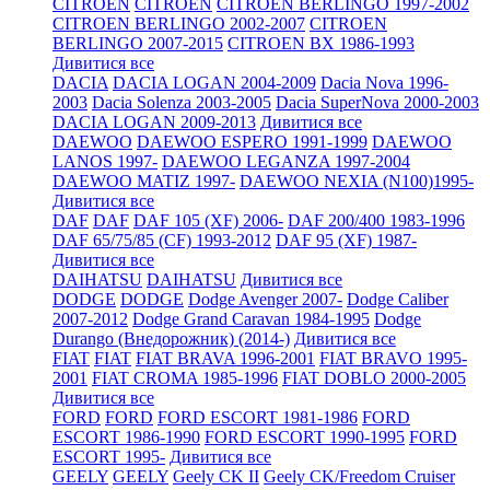
CITROEN
CITROEN
CITROEN BERLINGO 1997-2002
CITROEN BERLINGO 2002-2007
CITROEN
BERLINGO 2007-2015
CITROEN BX 1986-1993
Дивитися все
DACIA
DACIA LOGAN 2004-2009
Dacia Nova 1996-
2003
Dacia Solenza 2003-2005
Dacia SuperNova 2000-2003
DACIA LOGAN 2009-2013
Дивитися все
DAEWOO
DAEWOO ESPERO 1991-1999
DAEWOO
LANOS 1997-
DAEWOO LEGANZA 1997-2004
DAEWOO MATIZ 1997-
DAEWOO NEXIA (N100)1995-
Дивитися все
DAF
DAF
DAF 105 (XF) 2006-
DAF 200/400 1983-1996
DAF 65/75/85 (CF) 1993-2012
DAF 95 (XF) 1987-
Дивитися все
DAIHATSU
DAIHATSU
Дивитися все
DODGE
DODGE
Dodge Avenger 2007-
Dodge Caliber
2007-2012
Dodge Grand Caravan 1984-1995
Dodge
Durango (Внедорожник) (2014-)
Дивитися все
FIAT
FIAT
FIAT BRAVA 1996-2001
FIAT BRAVO 1995-
2001
FIAT CROMA 1985-1996
FIAT DOBLO 2000-2005
Дивитися все
FORD
FORD
FORD ESCORT 1981-1986
FORD
ESCORT 1986-1990
FORD ESCORT 1990-1995
FORD
ESCORT 1995-
Дивитися все
GEELY
GEELY
Geely CK II
Geely CK/Freedom Cruiser