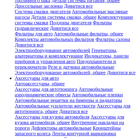
топливного бака
Детали системы питания, общее
Дроссельные заслонки
Дивитися все
Система смазки двигателя
Автомобильные масляные
насосы
Детали системы смазки, общее
Комплектующие
системы смазки
Поддоны двигателя
Фильтры
гидравлические
Дивитися все
Фильтры для авто
Автомобильные фильтры, общее
Комплекты автомобильных фильтров
Фильтры салона
Дивитися все
Электрооборудование автомобилей
Генераторы,
альтернаторы и комплектующие
Индикаторы, панели
приборов и управления авто
Предохранители и
переключатели
Реле и датчики автомобильные
Электрооборудование автомобилей, общее
Дивитися все
Аксессуары для авто
Автоаксессуары, общее
Аксессуары для автотюнинга
Автомобильные
аэродинамические обвесы
Автомобильные пленки
Автомобильные решетки на бамперы и радиаторы
Автомобильные усилители жесткости
Аксессуары для
автотюнинга, общее
Дивитися все
Аксессуары для кузова автомобиля
Аксессуары для
кузова автомобиля, общее
Внутренние накладки на
пороги
Дефлекторы автомобильные
Кронштейны
запасного колеса
Ленты контурной маркировки