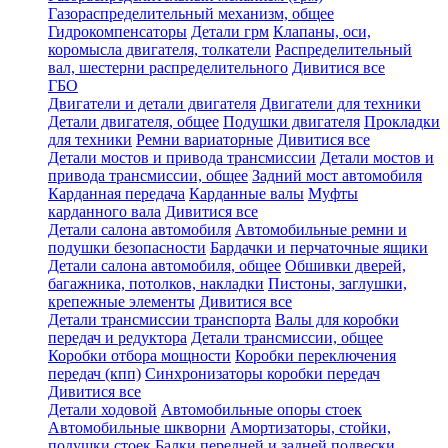
Газораспределительный механизм, общее
Гидрокомпенсаторы
Детали грм
Клапаны, оси,
коромысла двигателя, толкатели
Распределительный
вал, шестерни распределительного
Дивитися все
ГБО
Двигатели и детали двигателя
Двигатели для техники
Детали двигателя, общее
Подушки двигателя
Прокладки
для техники
Ремни вариаторные
Дивитися все
Детали мостов и привода трансмиссии
Детали мостов и
привода трансмиссии, общее
Задний мост автомобиля
Карданная передача
Карданные валы
Муфты
карданного вала
Дивитися все
Детали салона автомобиля
Автомобильные ремни и
подушки безопасности
Бардачки и перчаточные ящики
Детали салона автомобиля, общее
Обшивки дверей,
багажника, потолков, накладки
Пистоны, заглушки,
крепежные элементы
Дивитися все
Детали трансмиссии транспорта
Валы для коробки
передач и редуктора
Детали трансмиссии, общее
Коробки отбора мощности
Коробки переключения
передач (кпп)
Синхронизаторы коробки передач
Дивитися все
Детали ходовой
Автомобильные опоры стоек
Автомобильные шкворни
Амортизаторы, стойки,
подушки стоек
Балки передней и задней подвески