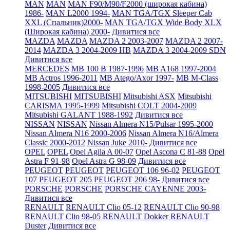
MAN
MAN
MAN F90/M90/F2000 (широкая кабина)
1986-
MAN L2000 1994-
MAN TGA/TGX Sleeper Cab
XXL (Спальник)2000-
MAN TGA/TGX Wide Body XLX
(Широкая кабина) 2000-
Дивитися все
MAZDA
MAZDA
MAZDA 2 2003-2007
MAZDA 2 2007-
2014
MAZDA 3 2004-2009 HB
MAZDA 3 2004-2009 SDN
Дивитися все
MERCEDES
MB 100 B 1987-1996
MB A168 1997-2004
MB Actros 1996-2011
MB Atego/Axor 1997-
MB M-Class
1998-2005
Дивитися все
MITSUBISHI
MITSUBISHI
Mitsubishi ASX
Mitsubishi
CARISMA 1995-1999
Mitsubishi COLT 2004-2009
Mitsubishi GALANT 1988-1992
Дивитися все
NISSAN
NISSAN
Nissan Almera N15/Pulsar 1995-2000
Nissan Almera N16 2000-2006
Nissan Almera N16/Almera
Classic 2000-2012
Nissan Juke 2010-
Дивитися все
OPEL
OPEL
Opel Agila A 00-07
Opel Ascona C 81-88
Opel
Astra F 91-98
Opel Astra G 98-09
Дивитися все
PEUGEOT
PEUGEOT
PEUGEOT 106 96-02
PEUGEOT
107
PEUGEOT 205
PEUGEOT 206 98-
Дивитися все
PORSCHE
PORSCHE
PORSCHE CAYENNE 2003-
Дивитися все
RENAULT
RENAULT Clio 05-12
RENAULT Clio 90-98
RENAULT Clio 98-05
RENAULT Dokker
RENAULT
Duster
Дивитися все