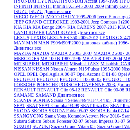
HYUNDAI
HYUNDAI
HYUNDAI Accent 1994-1999
HYUN
INFINITI
INFINITI
Infiniti FX35/45 2003-2009
Infinity G20
ISUZU
ISUZU
Дивитися все
IVECO
IVECO
IVECO DAILY 1999-2006
Iveco Eurocargo 
JEEP
GRAND CHEROKEE 1983-2001
Jeep Compass I (200
KIA
KIA
KIA Bongo 2004-
KIA CARENS 2007-2013
KIA C
LAND ROVER
LAND ROVER
Дивитися все
LEXUS
LEXUS
LEXUS ES 350 2006-2012
LEXUS GX 470
MAN
MAN
MAN F90/M90/F2000 (широкая кабина) 1986-
Дивитися все
MAZDA
MAZDA
MAZDA 2 2003-2007
MAZDA 2 2007-2
MERCEDES
MB 100 B 1987-1996
MB A168 1997-2004
MB 
MITSUBISHI
MITSUBISHI
Mitsubishi ASX
Mitsubishi CA
NISSAN
NISSAN
Nissan Almera N15/Pulsar 1995-2000
Nis
OPEL
OPEL
Opel Agila A 00-07
Opel Ascona C 81-88
Opel A
PEUGEOT
PEUGEOT
PEUGEOT 106 96-02
PEUGEOT 10
PORSCHE
PORSCHE
PORSCHE CAYENNE 2003-
Дивит
RENAULT
RENAULT Clio 05-12
RENAULT Clio 90-98
R
SAMAND
SAMAND
Дивитися все
SCANIA
SCANIA
Scania 4 Serie/84/94/114/144 95-
Дивитис
SEAT
SEAT
SEAT Cordoba 93-99
SEAT Ibiza 08-
SEAT Ibiz
SKODA
SKODA
SKODA Fabia 05-07
SKODA Fabia 07-14
SSANGYONG
Ssang Yong Korando/Actyon New 2010-
Ssa
Subaru
Subaru
Subaru Forester 02-07
Subaru Impreza 01-07
S
SUZUKI
SUZUKI
Suzuki Grand Vitara 05-
Suzuki Grand Vit