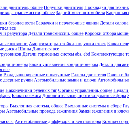
али двигателя, общее
Подушки двигателя
Прокладки для техни
привода трансмиссии, общее
Задний мост автомобиля
Карданная 
шки безопасности
Бардачки и перчаточные ящики
Детали салона
тися все
ч и редуктора
Детали трансмиссии, общее
Коробки отбора мощн
ьные шкворни
Амортизаторы, стойки, подушки стоек
Балки пере
ые диски
Шины
Дивитися все
грузовиков
Детали тормозных систем abs, ebd
Комплектующие т
кондиционеры
Блоки управления кондиционером
Детали для ав
я все
в
Вкладыши коренные и шатунные
Гильзы двигателя
Головки б
е дверные ручки
Автомобильные замки и ключи
Автомобильны
ие
Наконечники рулевых тяг
Органы управления, общее
Педали
 фары
Блоки розжига
Дополнительные, противотуманные фары
торы
Выхлопная система, общее
Выхлопные системы в сборе
Гл
оры
Автомобильные провода зажигания
Замки зажигания и ключ
насосы
Автомобильные диффузоры и вентиляторы
Компрессора