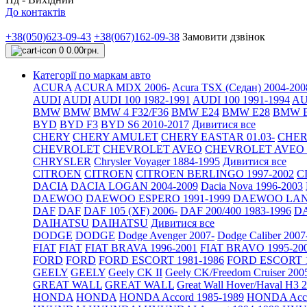
До контактів
+38(050)623-09-43
+38(067)162-09-38
Замовити дзвінок
0
0.00грн.
Категорії по маркам авто
ACURA
ACURA MDX 2006-
Acura TSX (Седан) 2004-200
AUDI
AUDI
AUDI 100 1982-1991
AUDI 100 1991-1994
AU
BMW
BMW
BMW 4 F32/F36
BMW E24
BMW E28
BMW E
BYD
BYD F3
BYD S6 2010-2017
Дивитися все
CHERY
CHERY AMULET
CHERY EASTAR 01.03-
CHER
CHEVROLET
CHEVROLET AVEO
CHEVROLET AVEO Т
CHRYSLER
Chrysler Voyager 1884-1995
Дивитися все
CITROEN
CITROEN
CITROEN BERLINGO 1997-2002
C
DACIA
DACIA LOGAN 2004-2009
Dacia Nova 1996-2003
DAEWOO
DAEWOO ESPERO 1991-1999
DAEWOO LANO
DAF
DAF
DAF 105 (XF) 2006-
DAF 200/400 1983-1996
DA
DAIHATSU
DAIHATSU
Дивитися все
DODGE
DODGE
Dodge Avenger 2007-
Dodge Caliber 2007
FIAT
FIAT
FIAT BRAVA 1996-2001
FIAT BRAVO 1995-20
FORD
FORD
FORD ESCORT 1981-1986
FORD ESCORT 1
GEELY
GEELY
Geely CK II
Geely CK/Freedom Cruiser 200
GREAT WALL
GREAT WALL
Great Wall Hover/Haval H3 
HONDA
HONDA
HONDA Accord 1985-1989
HONDA Acco