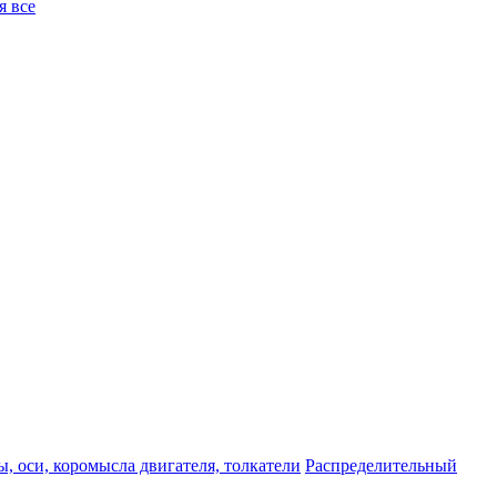
я все
, оси, коромысла двигателя, толкатели
Распределительный