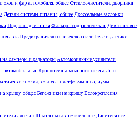
и окон и фар автомобиля, общее
Стеклоочистители, дворники
ка
Детали системы питания, общее
Дроссельные заслонки
зки
Поддоны двигателя
Фильтры гидравлические
Дивитися все
ния авто
Предохранители и переключатели
Реле и датчики
 на бамперы и радиаторы
Автомобильные усилители
ы автомобильные
Кронштейны запасного колеса
Ленты
устические полки, корпуса, платформы и подиумы
на крышу, общее
Багажники на крышу
Велокрепления
илители адгезии
Шпатлевки автомобильные
Дивитися все