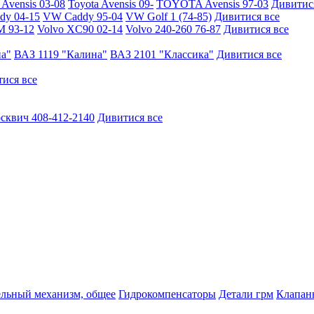
vensis 03-08
Toyota Avensis 09-
TOYOTA Avensis 97-03
Дивитис
y 04-15
VW Caddy 95-04
VW Golf 1 (74-85)
Дивитися все
M 93-12
Volvo XC90 02-14
Volvo 240-260 76-87
Дивитися все
на"
ВАЗ 1119 "Калина"
ВАЗ 2101 "Классика"
Дивитися все
ися все
сквич 408-412-2140
Дивитися все
ельный механизм, общее
Гидрокомпенсаторы
Детали грм
Клапаны