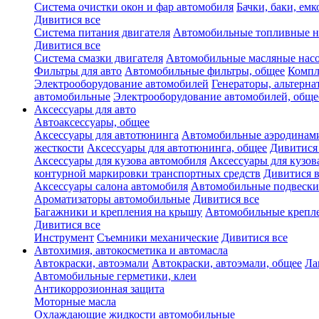
Система очистки окон и фар автомобиля
Бачки, баки, емк
Дивитися все
Система питания двигателя
Автомобильные топливные н
Дивитися все
Система смазки двигателя
Автомобильные масляные нас
Фильтры для авто
Автомобильные фильтры, общее
Компл
Электрооборудование автомобилей
Генераторы, альтерн
автомобильные
Электрооборудование автомобилей, обще
Аксессуары для авто
Автоаксессуары, общее
Аксессуары для автотюнинга
Автомобильные аэродинами
жесткости
Аксессуары для автотюнинга, общее
Дивитися
Аксессуары для кузова автомобиля
Аксессуары для кузов
контурной маркировки транспортных средств
Дивитися в
Аксессуары салона автомобиля
Автомобильные подвески
Ароматизаторы автомобильные
Дивитися все
Багажники и крепления на крышу
Автомобильные крепл
Дивитися все
Инструмент
Съемники механические
Дивитися все
Автохимия, автокосметика и автомасла
Автокраски, автоэмали
Автокраски, автоэмали, общее
Ла
Автомобильные герметики, клеи
Антикоррозионная защита
Моторные масла
Охлаждающие жидкости автомобильные