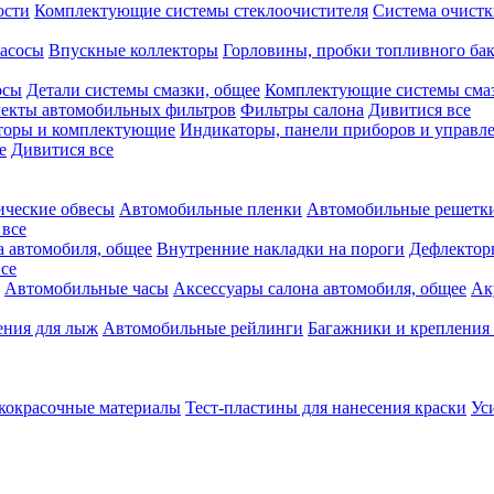
ости
Комплектующие системы стеклоочистителя
Система очистк
асосы
Впускные коллекторы
Горловины, пробки топливного ба
осы
Детали системы смазки, общее
Комплектующие системы сма
екты автомобильных фильтров
Фильтры салона
Дивитися все
аторы и комплектующие
Индикаторы, панели приборов и управле
е
Дивитися все
ческие обвесы
Автомобильные пленки
Автомобильные решетки
 все
а автомобиля, общее
Внутренние накладки на пороги
Дефлектор
се
Автомобильные часы
Аксессуары салона автомобиля, общее
Ак
ения для лыж
Автомобильные рейлинги
Багажники и крепления 
кокрасочные материалы
Тест-пластины для нанесения краски
Ус