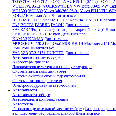
TOYOTA
TOYOTA
TOYOTA AURIS 15 (07-12)
TOYOTA A
VOLKSWAGEN
VOLKSWAGEN
VW Bora 98-05
VW Cadd
VOLVO
VOLVO
Volvo 340/360 76-91
Volvo FH12/FH16/F
БОГДАН
Богдан А92
Дивитися все
ВАЗ
ВАЗ 1111 "Ока"
ВАЗ 1117 "Калина"
ВАЗ 1118 "Кали
ГАЗ
ВОЛГА
ГАЗЕЛЬ
ГАЗОН
Дивитися все
ЗАЗ
ЗАЗ "Форза"
Славута
Таврия
Таврия "Pick-Up"
Дивит
ЗИЛ
ЗИЛ
ЗИЛ 4331 Бычек
Дивитися все
КАМАЗ
КАМАЗ
Дивитися все
МОСКВИЧ
ИЖ 2126 (Ода)
МОСКВИЧ
Москвич 2141
Мо
РАФ
РАФ
Дивитися все
УАЗ
УАЗ
УАЗ 3151 HUNTER
Дивитися все
Автозапчасти и аксессуары
Аксессуары для авто
Лакокрасочные материалы и сопутствующие
Система зажигания двигателя
Система очистки окон и фар автомобиля
Система питания двигателя
Электрооборудование автомобилей
Автозапчасти
Автозапчасти, общее
Автозеркала и комплектующие
Автостекла
Газораспределительный механизм (грм)
Газораспределит
вал, шестерни распределительного
Дивитися все