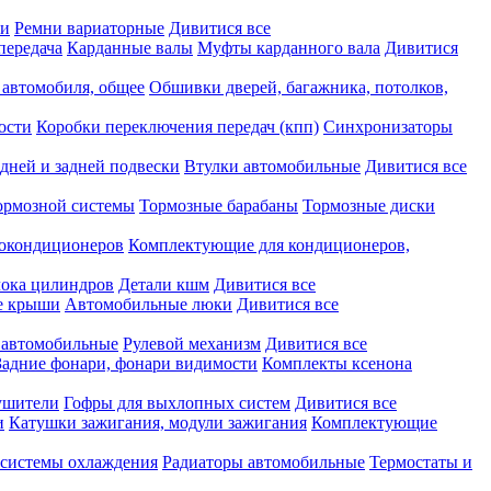
ки
Ремни вариаторные
Дивитися все
передача
Карданные валы
Муфты карданного вала
Дивитися
 автомобиля, общее
Обшивки дверей, багажника, потолков,
ости
Коробки переключения передач (кпп)
Синхронизаторы
дней и задней подвески
Втулки автомобильные
Дивитися все
ормозной системы
Тормозные барабаны
Тормозные диски
токондиционеров
Комплектующие для кондиционеров,
лока цилиндров
Детали кшм
Дивитися все
е крыши
Автомобильные люки
Дивитися все
 автомобильные
Рулевой механизм
Дивитися все
Задние фонари, фонари видимости
Комплекты ксенона
ушители
Гофры для выхлопных систем
Дивитися все
и
Катушки зажигания, модули зажигания
Комплектующие
 системы охлаждения
Радиаторы автомобильные
Термостаты и