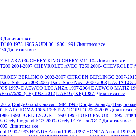
8
Дивитися все
DI 80 1978-1986
AUDI 80 1986-1991
Дивитися все
30
Дивитися все
Y ELARA 06-
CHERY KIMO
CHERY M11 10-
Дивитися все
200 2004-2007
CHEVROLET AVEO Т250 2006-
CHEVROLET AV
ITROEN BERLINGO 2002-2007
CITROEN BERLINGO 2007-201
Dacia Solenza 2003-2005
Dacia SuperNova 2000-2003
DACIA LOGA
S 1997-
DAEWOO LEGANZA 1997-2004
DAEWOO MATIZ 19
F 65/75/85 (CF) 1993-2012
DAF 95 (XF) 1987-
Дивитися все
-2012
Dodge Grand Caravan 1984-1995
Dodge Durango (Внедорожн
01
FIAT CROMA 1985-1996
FIAT DOBLO 2000-2005
Дивитися вс
986-1990
FORD ESCORT 1990-1995
FORD ESCORT 1995-
Диви
5-
Geely Emgrand EC7 2009-
Geely FC/Vision/GC7
Дивитися все
2005-
Дивитися все
rd 1990-1993
HONDA Accord 1992-1997
HONDA Accord 1997-2