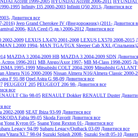
DAI Accent 1999-2005
HYUNDAI Accent 2006-2011
HYUNDAI A
 1990-1995
Infinity I35 2000-2003
Infiniti Q50 2013-
Дивитися все
2003-
Дивитися все
7-2016)
Jeep Grand Cherokee IV (Внедорожник) (2011-
Дивитися в
arnival 2006-
KIA Ceed (5 дв.) 2006-2012
Дивитися все
 2002-2009
LEXUS LX470 2001-2008
LEXUS LX570 2008-2015
MAN L2000 1994-
MAN TGA/TGX Sleeper Cab XXL (Спальник)2
014
MAZDA 3 2004-2009 HB
MAZDA 3 2004-2009 SDN
Дивитися
Actros 1996-2011
MB Atego/Axor 1997-
MB M-Class 1998-2005
Ди
RISMA 1995-1999
Mitsubishi COLT 2004-2009
Mitsubishi GALANT 
san Almera N16 2000-2006
Nissan Almera N16/Almera Classic 2000-
stra F 91-98
Opel Astra G 98-09
Дивитися все
7
PEUGEOT 205
PEUGEOT 206 98-
Дивитися все
ися все
ENAULT Clio 98-05
RENAULT Dokker
RENAULT Duster
Дивити
я все
a 2002-2008
SEAT Ibiza 93-99
Дивитися все
SKODA Fabia 99-05
Skoda Favorit
Дивитися все
ng Yong Kyron 05-
Ssang Yong Rexton 01-
Дивитися все
ubaru Legacy 94-99
Subaru Legacy/Outback 03-09
Дивитися все
ara/Vitara/XL7 98-04
Suzuki Splash 2008-
Suzuki Swift 05-10
Дивити