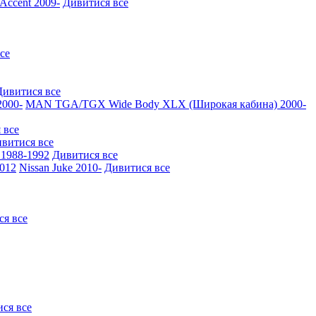
ccent 2009-
Дивитися все
се
Дивитися все
000-
MAN TGA/TGX Wide Body XLX (Широкая кабина) 2000-
 все
витися все
1988-1992
Дивитися все
2012
Nissan Juke 2010-
Дивитися все
ся все
ся все