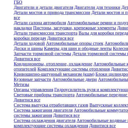
ГБО
Двигатели и детали двигателя
Двигатели для техники
Дет
Детали мостов и привода трансмиссии
Детали мостов и 
все
Детали салона автомобиля
Автомобильные ремни и поду
накладки
Пистоны, заглушки, крепежные элементы
Диви
Детали трансмиссии транспорта
Валы для коробки переда
коробки передач
Дивитися все
Детали ходовой
Автомобильные опоры стоек
Автомобил
Диски и шины
Камеры для шин и ободные ленты
Колесн
Запчасти тормозной системы
Детали тормозной системы 
Дивитися все
Кондиционеры, отопление, охлаждение
Автомобильные 
отопителей
Комплектующие системы отопления
Дивитис
Кривошипно-шатунный механизм (кшм)
Блоки цилиндро
Кузовные запчасти
Автомобильные двери
Автомобильны
Метизы
Органы управления
Гидроусилитель руля и комплектующ
Световые приборы транспорта
Автомобильные передние
Дивитися все
Система выпуска отработавших газов
Выпускные коллек
Система зажигания двигателя
Автомобильные коммутат
системы зажигания
Дивитися все
Система охлаждения двигателя
Автомобильные водяные 
комплектующие системы охлаждения
Дивитися все