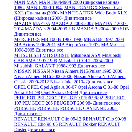
MAN
MAN
MAN F90/M90/F2000 (широкая кабина)
1986-
MAN L2000 1994-
MAN TGA/TGX Sleeper Cab
XXL (Спальник)2000-
MAN TGA/TGX Wide Body XLX
(Широкая кабина) 2000-
Дивитися все
MAZDA
MAZDA
MAZDA 2 2003-2007
MAZDA 2 2007-
2014
MAZDA 3 2004-2009 HB
MAZDA 3 2004-2009 SDN
Дивитися все
MERCEDES
MB 100 B 1987-1996
MB A168 1997-2004
MB Actros 1996-2011
MB Atego/Axor 1997-
MB M-Class
1998-2005
Дивитися все
MITSUBISHI
MITSUBISHI
Mitsubishi ASX
Mitsubishi
CARISMA 1995-1999
Mitsubishi COLT 2004-2009
Mitsubishi GALANT 1988-1992
Дивитися все
NISSAN
NISSAN
Nissan Almera N15/Pulsar 1995-2000
Nissan Almera N16 2000-2006
Nissan Almera N16/Almera
Classic 2000-2012
Nissan Juke 2010-
Дивитися все
OPEL
OPEL
Opel Agila A 00-07
Opel Ascona C 81-88
Opel
Astra F 91-98
Opel Astra G 98-09
Дивитися все
PEUGEOT
PEUGEOT
PEUGEOT 106 96-02
PEUGEOT
107
PEUGEOT 205
PEUGEOT 206 98-
Дивитися все
PORSCHE
PORSCHE
PORSCHE CAYENNE 2003-
Дивитися все
RENAULT
RENAULT Clio 05-12
RENAULT Clio 90-98
RENAULT Clio 98-05
RENAULT Dokker
RENAULT
Duster
Дивитися все