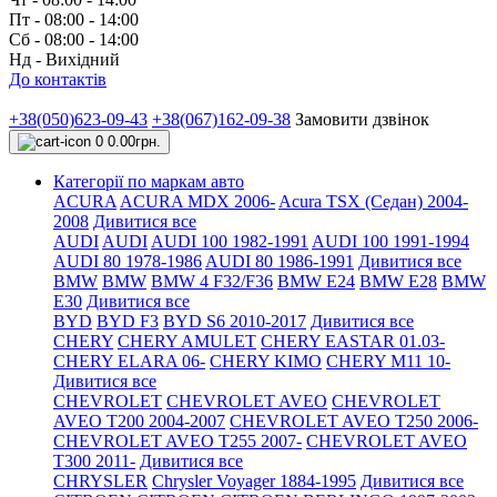
Пт - 08:00 - 14:00
Сб - 08:00 - 14:00
Нд - Вихідний
До контактів
+38(050)623-09-43
+38(067)162-09-38
Замовити дзвінок
0
0.00грн.
Категорії по маркам авто
ACURA
ACURA MDX 2006-
Acura TSX (Седан) 2004-
2008
Дивитися все
AUDI
AUDI
AUDI 100 1982-1991
AUDI 100 1991-1994
AUDI 80 1978-1986
AUDI 80 1986-1991
Дивитися все
BMW
BMW
BMW 4 F32/F36
BMW E24
BMW E28
BMW
E30
Дивитися все
BYD
BYD F3
BYD S6 2010-2017
Дивитися все
CHERY
CHERY AMULET
CHERY EASTAR 01.03-
CHERY ELARA 06-
CHERY KIMO
CHERY M11 10-
Дивитися все
CHEVROLET
CHEVROLET AVEO
CHEVROLET
AVEO Т200 2004-2007
CHEVROLET AVEO Т250 2006-
CHEVROLET AVEO Т255 2007-
CHEVROLET AVEO
Т300 2011-
Дивитися все
CHRYSLER
Chrysler Voyager 1884-1995
Дивитися все