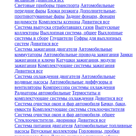
Световые приборы транспорта
Автомобильные
передние фары
Блоки розжига
Дополнительные,
противотуманные фары
Задние фонари, фонари
видимости
Комплекты ксенона
Дивитися все
Система выпуска отработавших газов
Выпускные
коллекторы
Выхлопная система, общее
Выхлопные
системы в сборе
Глушители
Гофры для выхлопных
систем
Дивитися все
Система зажигания двигателя
Автомобильные
коммутаторы
Автомобильные провода зажигания
Замки
зажигания и ключи
Катушки зажигания, модули
зажигания
Комплектующие системы зажигания
Дивитися все
Система охлаждения двигателя
Автомобильные
водяные насосы
Автомобильные диффузоры и
вентиляторы
Компрессора системы охлаждения
Радиаторы автомобильные
Термостаты и
комплектующие системы охлаждения
Дивитися все
Система очистки окон и фар автомобиля
Бачки, баки,
емкости
Комплектующие системы стеклоочистителя
Система очистки окон и фар автомобиля, общее
Стеклоочистители, дворники
Дивитися все
Система питания двигателя
Автомобильные топливные
насосы
Впускные коллекторы
Горловины, пробки