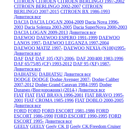
CITROEN
CITROEN
CITROEN BERLINGO 1997-2002
CITROEN BERLINGO 2002-2007
CITROEN
BERLINGO 2007-2015
CITROEN BX 1986-1993
Дивитися все
DACIA
DACIA LOGAN 2004-2009
Dacia Nova 1996-
2003
Dacia Solenza 2003-2005
Dacia SuperNova 2000-2003
DACIA LOGAN 2009-2013
Дивитися все
DAEWOO
DAEWOO ESPERO 1991-1999
DAEWOO
LANOS 1997-
DAEWOO LEGANZA 1997-2004
DAEWOO MATIZ 1997-
DAEWOO NEXIA (N100)1995-
Дивитися все
DAF
DAF
DAF 105 (XF) 2006-
DAF 200/400 1983-1996
DAF 65/75/85 (CF) 1993-2012
DAF 95 (XF) 1987-
Дивитися все
DAIHATSU
DAIHATSU
Дивитися все
DODGE
DODGE
Dodge Avenger 2007-
Dodge Caliber
2007-2012
Dodge Grand Caravan 1984-1995
Dodge
Durango (Внедорожник) (2014-)
Дивитися все
FIAT
FIAT
FIAT BRAVA 1996-2001
FIAT BRAVO 1995-
2001
FIAT CROMA 1985-1996
FIAT DOBLO 2000-2005
Дивитися все
FORD
FORD
FORD ESCORT 1981-1986
FORD
ESCORT 1986-1990
FORD ESCORT 1990-1995
FORD
ESCORT 1995-
Дивитися все
GEELY
GEELY
Geely CK II
Geely CK/Freedom Cruiser