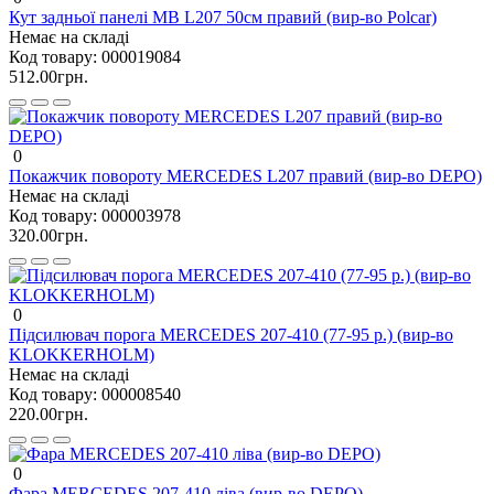
Кут задньої панелі MB L207 50см правий (вир-во Polcar)
Немає на складі
Код товару:
000019084
512.00грн.
0
Покажчик повороту MERCEDES L207 правий (вир-во DEPO)
Немає на складі
Код товару:
000003978
320.00грн.
0
Підсилювач порога MERCEDES 207-410 (77-95 р.) (вир-во
KLOKKERHOLM)
Немає на складі
Код товару:
000008540
220.00грн.
0
Фара MERCEDES 207-410 ліва (вир-во DEPO)