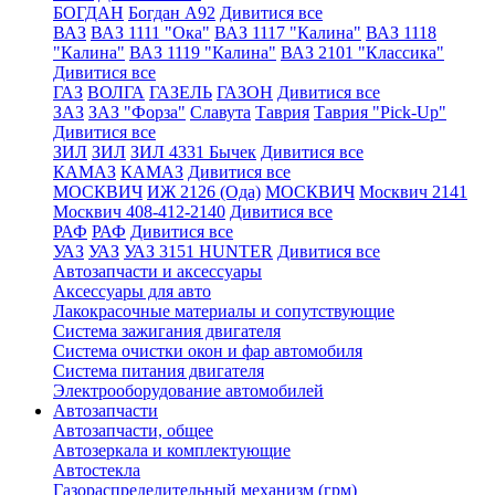
БОГДАН
Богдан А92
Дивитися все
ВАЗ
ВАЗ 1111 "Ока"
ВАЗ 1117 "Калина"
ВАЗ 1118
"Калина"
ВАЗ 1119 "Калина"
ВАЗ 2101 "Классика"
Дивитися все
ГАЗ
ВОЛГА
ГАЗЕЛЬ
ГАЗОН
Дивитися все
ЗАЗ
ЗАЗ "Форза"
Славута
Таврия
Таврия "Pick-Up"
Дивитися все
ЗИЛ
ЗИЛ
ЗИЛ 4331 Бычек
Дивитися все
КАМАЗ
КАМАЗ
Дивитися все
МОСКВИЧ
ИЖ 2126 (Ода)
МОСКВИЧ
Москвич 2141
Москвич 408-412-2140
Дивитися все
РАФ
РАФ
Дивитися все
УАЗ
УАЗ
УАЗ 3151 HUNTER
Дивитися все
Автозапчасти и аксессуары
Аксессуары для авто
Лакокрасочные материалы и сопутствующие
Система зажигания двигателя
Система очистки окон и фар автомобиля
Система питания двигателя
Электрооборудование автомобилей
Автозапчасти
Автозапчасти, общее
Автозеркала и комплектующие
Автостекла
Газораспределительный механизм (грм)