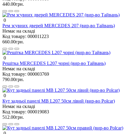
440.00грн.
0
Рем зсувних дверей MERCEDES 207 (вир-во Тайвань)
Немає на складі
Код товару:
000011223
660.00грн.
0
Решітка MERCEDES L207 чорні (вир-во Тайвань)
Немає на складі
Код товару:
000003769
790.00грн.
0
Кут задньої панелі MB L207 50см лівий (вир-во Polcar)
Немає на складі
Код товару:
000019083
512.00грн.
0