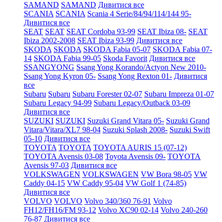
SAMAND
SAMAND
Дивитися все
SCANIA
SCANIA
Scania 4 Serie/84/94/114/144 95-
Дивитися все
SEAT
SEAT
SEAT Cordoba 93-99
SEAT Ibiza 08-
SEAT
Ibiza 2002-2008
SEAT Ibiza 93-99
Дивитися все
SKODA
SKODA
SKODA Fabia 05-07
SKODA Fabia 07-
14
SKODA Fabia 99-05
Skoda Favorit
Дивитися все
SSANGYONG
Ssang Yong Korando/Actyon New 2010-
Ssang Yong Kyron 05-
Ssang Yong Rexton 01-
Дивитися
все
Subaru
Subaru
Subaru Forester 02-07
Subaru Impreza 01-07
Subaru Legacy 94-99
Subaru Legacy/Outback 03-09
Дивитися все
SUZUKI
SUZUKI
Suzuki Grand Vitara 05-
Suzuki Grand
Vitara/Vitara/XL7 98-04
Suzuki Splash 2008-
Suzuki Swift
05-10
Дивитися все
TOYOTA
TOYOTA
TOYOTA AURIS 15 (07-12)
TOYOTA Avensis 03-08
Toyota Avensis 09-
TOYOTA
Avensis 97-03
Дивитися все
VOLKSWAGEN
VOLKSWAGEN
VW Bora 98-05
VW
Caddy 04-15
VW Caddy 95-04
VW Golf 1 (74-85)
Дивитися все
VOLVO
VOLVO
Volvo 340/360 76-91
Volvo
FH12/FH16/FM 93-12
Volvo XC90 02-14
Volvo 240-260
76-87
Дивитися все