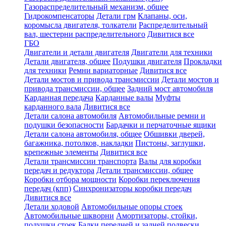
Газораспределительный механизм, общее
Гидрокомпенсаторы
Детали грм
Клапаны, оси,
коромысла двигателя, толкатели
Распределительный
вал, шестерни распределительного
Дивитися все
ГБО
Двигатели и детали двигателя
Двигатели для техники
Детали двигателя, общее
Подушки двигателя
Прокладки
для техники
Ремни вариаторные
Дивитися все
Детали мостов и привода трансмиссии
Детали мостов и
привода трансмиссии, общее
Задний мост автомобиля
Карданная передача
Карданные валы
Муфты
карданного вала
Дивитися все
Детали салона автомобиля
Автомобильные ремни и
подушки безопасности
Бардачки и перчаточные ящики
Детали салона автомобиля, общее
Обшивки дверей,
багажника, потолков, накладки
Пистоны, заглушки,
крепежные элементы
Дивитися все
Детали трансмиссии транспорта
Валы для коробки
передач и редуктора
Детали трансмиссии, общее
Коробки отбора мощности
Коробки переключения
передач (кпп)
Синхронизаторы коробки передач
Дивитися все
Детали ходовой
Автомобильные опоры стоек
Автомобильные шкворни
Амортизаторы, стойки,
подушки стоек
Балки передней и задней подвески