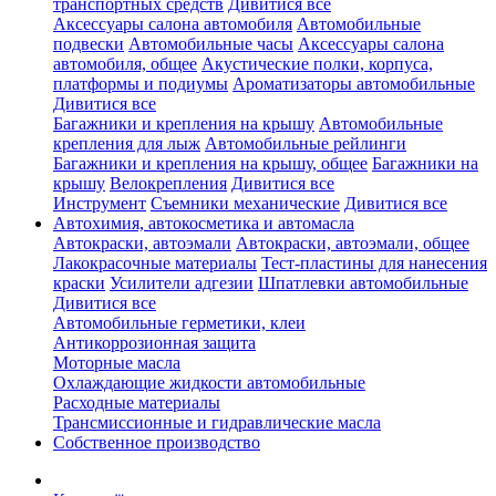
транспортных средств
Дивитися все
Аксессуары салона автомобиля
Автомобильные
подвески
Автомобильные часы
Аксессуары салона
автомобиля, общее
Акустические полки, корпуса,
платформы и подиумы
Ароматизаторы автомобильные
Дивитися все
Багажники и крепления на крышу
Автомобильные
крепления для лыж
Автомобильные рейлинги
Багажники и крепления на крышу, общее
Багажники на
крышу
Велокрепления
Дивитися все
Инструмент
Съемники механические
Дивитися все
Автохимия, автокосметика и автомасла
Автокраски, автоэмали
Автокраски, автоэмали, общее
Лакокрасочные материалы
Тест-пластины для нанесения
краски
Усилители адгезии
Шпатлевки автомобильные
Дивитися все
Автомобильные герметики, клеи
Антикоррозионная защита
Моторные масла
Охлаждающие жидкости автомобильные
Расходные материалы
Трансмиссионные и гидравлические масла
Собственное производство