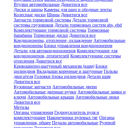
Втулки автомобильные
Дивитися все
Диски и шины
Камеры для шин и ободные ленты
Колесные диски
Шины
Дивитися все
Запчасти тормозной системы
Детали тормозной
системы грузовиков
Детали тормозных систем abs, ebd
Комплектующие тормозной системы
Тормозные
барабаны
Тормозные диски
Дивитися все
Кондиционеры, отопление, охлаждение
Автомобильные
кондиционеры
Блоки управления кондиционером
Детали для автокондиционеров
Комплектующие для
кондиционеров, отопителей
Комплектующие системы
отопления
Дивитися все
Кривошипно-шатунный механизм (кшм)
Блоки
цилиндров
Вкладыши коренные и шатунные
Гильзы
двигателя
Головки блока цилиндров
Детали кшм
Дивитися все
Кузовные запчасти
Автомобильные двери
Автомобильные дверные ручки
Автомобильные замки и
ключи
Автомобильные крыши
Автомобильные люки
Дивитися все
Метизы
Органы управления
Гидроусилитель руля и
комплектующие
Наконечники рулевых тяг
Органы
управления, общее
Педали автомобильные
Рулевой
механизм
Дивитися все