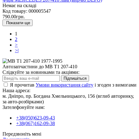
Немає на складі
Код товару:
000005547
790.00грн.
Показати ще
1
2
>
>|
Автозапчастини до MB T1 207-410
Слідкуйте за новинками та акціями:
Підпишіться
Я прочитав
Умови використання сайту
і згоден з вимогами
Наша адреса:
м. Дніпро, пр. Богдана Хмельницького, 156 (вглиб авторинку,
за авто-розбірками)
Зателефонуйте нам:
+38(050)623-09-43
+38(067)162-09-38
Передзвоніть мені