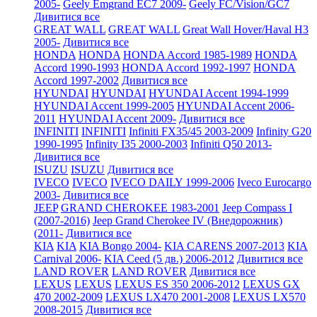
2005-
Geely Emgrand EC7 2009-
Geely FC/Vision/GC7
Дивитися все
GREAT WALL
GREAT WALL
Great Wall Hover/Haval H3
2005-
Дивитися все
HONDA
HONDA
HONDA Accord 1985-1989
HONDA
Accord 1990-1993
HONDA Accord 1992-1997
HONDA
Accord 1997-2002
Дивитися все
HYUNDAI
HYUNDAI
HYUNDAI Accent 1994-1999
HYUNDAI Accent 1999-2005
HYUNDAI Accent 2006-
2011
HYUNDAI Accent 2009-
Дивитися все
INFINITI
INFINITI
Infiniti FX35/45 2003-2009
Infinity G20
1990-1995
Infinity I35 2000-2003
Infiniti Q50 2013-
Дивитися все
ISUZU
ISUZU
Дивитися все
IVECO
IVECO
IVECO DAILY 1999-2006
Iveco Eurocargo
2003-
Дивитися все
JEEP
GRAND CHEROKEE 1983-2001
Jeep Compass I
(2007-2016)
Jeep Grand Cherokee IV (Внедорожник)
(2011-
Дивитися все
KIA
KIA
KIA Bongo 2004-
KIA CARENS 2007-2013
KIA
Carnival 2006-
KIA Ceed (5 дв.) 2006-2012
Дивитися все
LAND ROVER
LAND ROVER
Дивитися все
LEXUS
LEXUS
LEXUS ES 350 2006-2012
LEXUS GX
470 2002-2009
LEXUS LX470 2001-2008
LEXUS LX570
2008-2015
Дивитися все