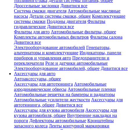
топливного бака
Детали системы питания, общее
Дроссельные заслонки
Дивитися все
Система смазки двигателя
Автомобильные масляные
насосы
Детали системы смазки, общее
Комплектующие
системы смазки
Поддоны двигателя
Фильтры
гидравлические
Дивитися все
Фильтры для авто
Автомобильные фильтры, общее
Комплекты автомобильных фильтров
Фильтры салона
Дивитися все
Электрооборудование автомобилей
Генераторы,
альтернаторы и комплектующие
Индикаторы, панели
приборов и управления авто
Предохранители и
переключатели
Реле и датчики автомобильные
Электрооборудование автомобилей, общее
Дивитися все
Аксессуары для авто
Автоаксессуары, общее
Аксессуары для автотюнинга
Автомобильные
аэродинамические обвесы
Автомобильные пленки
Автомобильные решетки на бамперы и радиаторы
Автомобильные усилители жесткости
Аксессуары для
автотюнинга, общее
Дивитися все
Аксессуары для кузова автомобиля
Аксессуары для
кузова автомобиля, общее
Внутренние накладки на
пороги
Дефлекторы автомобильные
Кронштейны
запасного колеса
Ленты контурной маркировки