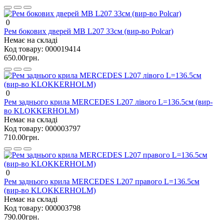
0
Рем бокових дверей MB L207 33см (вир-во Polcar)
Немає на складі
Код товару:
000019414
650.00грн.
0
Рем заднього крила MERCEDES L207 лівого L=136.5см (вир-
во KLOKKERHOLM)
Немає на складі
Код товару:
000003797
710.00грн.
0
Рем заднього крила MERCEDES L207 правого L=136.5см
(вир-во KLOKKERHOLM)
Немає на складі
Код товару:
000003798
790.00грн.