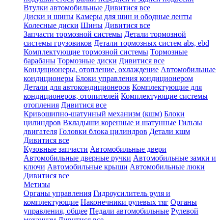
Втулки автомобильные
Дивитися все
Диски и шины
Камеры для шин и ободные ленты
Колесные диски
Шины
Дивитися все
Запчасти тормозной системы
Детали тормозной
системы грузовиков
Детали тормозных систем abs, ebd
Комплектующие тормозной системы
Тормозные
барабаны
Тормозные диски
Дивитися все
Кондиционеры, отопление, охлаждение
Автомобильные
кондиционеры
Блоки управления кондиционером
Детали для автокондиционеров
Комплектующие для
кондиционеров, отопителей
Комплектующие системы
отопления
Дивитися все
Кривошипно-шатунный механизм (кшм)
Блоки
цилиндров
Вкладыши коренные и шатунные
Гильзы
двигателя
Головки блока цилиндров
Детали кшм
Дивитися все
Кузовные запчасти
Автомобильные двери
Автомобильные дверные ручки
Автомобильные замки и
ключи
Автомобильные крыши
Автомобильные люки
Дивитися все
Метизы
Органы управления
Гидроусилитель руля и
комплектующие
Наконечники рулевых тяг
Органы
управления, общее
Педали автомобильные
Рулевой
механизм
Дивитися все