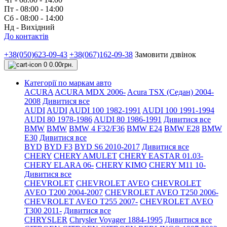
Пт - 08:00 - 14:00
Сб - 08:00 - 14:00
Нд - Вихідний
До контактів
+38(050)623-09-43
+38(067)162-09-38
Замовити дзвінок
0
0.00грн.
Категорії по маркам авто
ACURA
ACURA MDX 2006-
Acura TSX (Седан) 2004-
2008
Дивитися все
AUDI
AUDI
AUDI 100 1982-1991
AUDI 100 1991-1994
AUDI 80 1978-1986
AUDI 80 1986-1991
Дивитися все
BMW
BMW
BMW 4 F32/F36
BMW E24
BMW E28
BMW
E30
Дивитися все
BYD
BYD F3
BYD S6 2010-2017
Дивитися все
CHERY
CHERY AMULET
CHERY EASTAR 01.03-
CHERY ELARA 06-
CHERY KIMO
CHERY M11 10-
Дивитися все
CHEVROLET
CHEVROLET AVEO
CHEVROLET
AVEO Т200 2004-2007
CHEVROLET AVEO Т250 2006-
CHEVROLET AVEO Т255 2007-
CHEVROLET AVEO
Т300 2011-
Дивитися все
CHRYSLER
Chrysler Voyager 1884-1995
Дивитися все