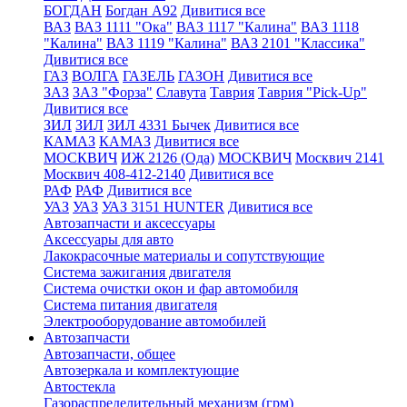
БОГДАН
Богдан А92
Дивитися все
ВАЗ
ВАЗ 1111 "Ока"
ВАЗ 1117 "Калина"
ВАЗ 1118
"Калина"
ВАЗ 1119 "Калина"
ВАЗ 2101 "Классика"
Дивитися все
ГАЗ
ВОЛГА
ГАЗЕЛЬ
ГАЗОН
Дивитися все
ЗАЗ
ЗАЗ "Форза"
Славута
Таврия
Таврия "Pick-Up"
Дивитися все
ЗИЛ
ЗИЛ
ЗИЛ 4331 Бычек
Дивитися все
КАМАЗ
КАМАЗ
Дивитися все
МОСКВИЧ
ИЖ 2126 (Ода)
МОСКВИЧ
Москвич 2141
Москвич 408-412-2140
Дивитися все
РАФ
РАФ
Дивитися все
УАЗ
УАЗ
УАЗ 3151 HUNTER
Дивитися все
Автозапчасти и аксессуары
Аксессуары для авто
Лакокрасочные материалы и сопутствующие
Система зажигания двигателя
Система очистки окон и фар автомобиля
Система питания двигателя
Электрооборудование автомобилей
Автозапчасти
Автозапчасти, общее
Автозеркала и комплектующие
Автостекла
Газораспределительный механизм (грм)