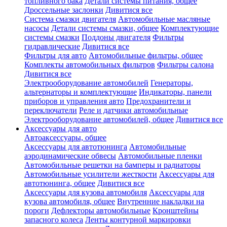
топливного бака
Детали системы питания, общее
Дроссельные заслонки
Дивитися все
Система смазки двигателя
Автомобильные масляные
насосы
Детали системы смазки, общее
Комплектующие
системы смазки
Поддоны двигателя
Фильтры
гидравлические
Дивитися все
Фильтры для авто
Автомобильные фильтры, общее
Комплекты автомобильных фильтров
Фильтры салона
Дивитися все
Электрооборудование автомобилей
Генераторы,
альтернаторы и комплектующие
Индикаторы, панели
приборов и управления авто
Предохранители и
переключатели
Реле и датчики автомобильные
Электрооборудование автомобилей, общее
Дивитися все
Аксессуары для авто
Автоаксессуары, общее
Аксессуары для автотюнинга
Автомобильные
аэродинамические обвесы
Автомобильные пленки
Автомобильные решетки на бамперы и радиаторы
Автомобильные усилители жесткости
Аксессуары для
автотюнинга, общее
Дивитися все
Аксессуары для кузова автомобиля
Аксессуары для
кузова автомобиля, общее
Внутренние накладки на
пороги
Дефлекторы автомобильные
Кронштейны
запасного колеса
Ленты контурной маркировки