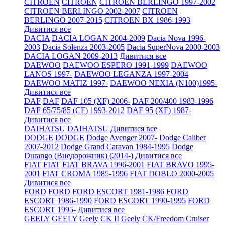
CITROEN
CITROEN
CITROEN BERLINGO 1997-2002
CITROEN BERLINGO 2002-2007
CITROEN
BERLINGO 2007-2015
CITROEN BX 1986-1993
Дивитися все
DACIA
DACIA LOGAN 2004-2009
Dacia Nova 1996-
2003
Dacia Solenza 2003-2005
Dacia SuperNova 2000-2003
DACIA LOGAN 2009-2013
Дивитися все
DAEWOO
DAEWOO ESPERO 1991-1999
DAEWOO
LANOS 1997-
DAEWOO LEGANZA 1997-2004
DAEWOO MATIZ 1997-
DAEWOO NEXIA (N100)1995-
Дивитися все
DAF
DAF
DAF 105 (XF) 2006-
DAF 200/400 1983-1996
DAF 65/75/85 (CF) 1993-2012
DAF 95 (XF) 1987-
Дивитися все
DAIHATSU
DAIHATSU
Дивитися все
DODGE
DODGE
Dodge Avenger 2007-
Dodge Caliber
2007-2012
Dodge Grand Caravan 1984-1995
Dodge
Durango (Внедорожник) (2014-)
Дивитися все
FIAT
FIAT
FIAT BRAVA 1996-2001
FIAT BRAVO 1995-
2001
FIAT CROMA 1985-1996
FIAT DOBLO 2000-2005
Дивитися все
FORD
FORD
FORD ESCORT 1981-1986
FORD
ESCORT 1986-1990
FORD ESCORT 1990-1995
FORD
ESCORT 1995-
Дивитися все
GEELY
GEELY
Geely CK II
Geely CK/Freedom Cruiser