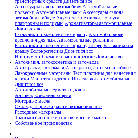
транспортных средств
Дивитися все
Аксессуары салона автомобиля
Автомобильные
подвески
Автомобильные часы
Аксессуары салона
автомобиля, общее
Акустические полки, корпуса,
платформы и подиумы
Ароматизаторы автомобильные
Дивитися все
Багажники и крепления на крышу
Автомобильные
крепления для лыж
Автомобильные рейлинги
Багажники и крепления на крышу, общее
Багажники на
крышу
Велокрепления
Дивитися все
Инструмент
Съемники механические
Дивитися все
Автохимия, автокосметика и автомасла
Автокраски, автоэмали
Автокраски, автоэмали, общее
Лакокрасочные материалы
Тест-пластины для нанесения
краски
Усилители адгезии
Шпатлевки автомобильные
Дивитися все
Автомобильные герметики, клеи
Антикоррозионная защита
Моторные масла
Охлаждающие жидкости автомобильные
Расходные материалы
Трансмиссионные и гидравлические масла
Собственное производство