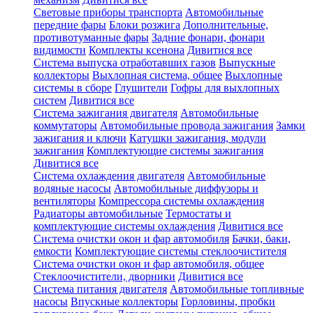
Световые приборы транспорта
Автомобильные
передние фары
Блоки розжига
Дополнительные,
противотуманные фары
Задние фонари, фонари
видимости
Комплекты ксенона
Дивитися все
Система выпуска отработавших газов
Выпускные
коллекторы
Выхлопная система, общее
Выхлопные
системы в сборе
Глушители
Гофры для выхлопных
систем
Дивитися все
Система зажигания двигателя
Автомобильные
коммутаторы
Автомобильные провода зажигания
Замки
зажигания и ключи
Катушки зажигания, модули
зажигания
Комплектующие системы зажигания
Дивитися все
Система охлаждения двигателя
Автомобильные
водяные насосы
Автомобильные диффузоры и
вентиляторы
Компрессора системы охлаждения
Радиаторы автомобильные
Термостаты и
комплектующие системы охлаждения
Дивитися все
Система очистки окон и фар автомобиля
Бачки, баки,
емкости
Комплектующие системы стеклоочистителя
Система очистки окон и фар автомобиля, общее
Стеклоочистители, дворники
Дивитися все
Система питания двигателя
Автомобильные топливные
насосы
Впускные коллекторы
Горловины, пробки