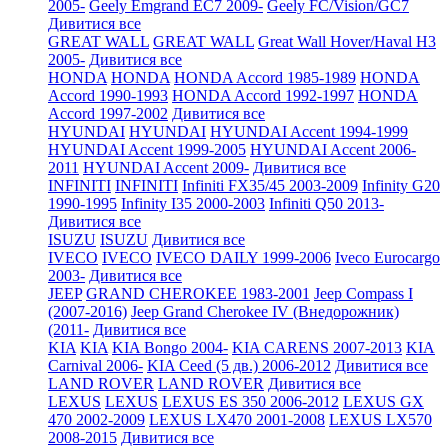
2005-
Geely Emgrand EC7 2009-
Geely FC/Vision/GC7
Дивитися все
GREAT WALL
GREAT WALL
Great Wall Hover/Haval H3
2005-
Дивитися все
HONDA
HONDA
HONDA Accord 1985-1989
HONDA
Accord 1990-1993
HONDA Accord 1992-1997
HONDA
Accord 1997-2002
Дивитися все
HYUNDAI
HYUNDAI
HYUNDAI Accent 1994-1999
HYUNDAI Accent 1999-2005
HYUNDAI Accent 2006-
2011
HYUNDAI Accent 2009-
Дивитися все
INFINITI
INFINITI
Infiniti FX35/45 2003-2009
Infinity G20
1990-1995
Infinity I35 2000-2003
Infiniti Q50 2013-
Дивитися все
ISUZU
ISUZU
Дивитися все
IVECO
IVECO
IVECO DAILY 1999-2006
Iveco Eurocargo
2003-
Дивитися все
JEEP
GRAND CHEROKEE 1983-2001
Jeep Compass I
(2007-2016)
Jeep Grand Cherokee IV (Внедорожник)
(2011-
Дивитися все
KIA
KIA
KIA Bongo 2004-
KIA CARENS 2007-2013
KIA
Carnival 2006-
KIA Ceed (5 дв.) 2006-2012
Дивитися все
LAND ROVER
LAND ROVER
Дивитися все
LEXUS
LEXUS
LEXUS ES 350 2006-2012
LEXUS GX
470 2002-2009
LEXUS LX470 2001-2008
LEXUS LX570
2008-2015
Дивитися все