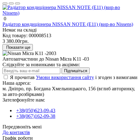
0
Радіатор кондиціонера NISSAN NOTE (E11) (вир-во Nissens)
Немає на складі
Код товару:
000008513
3 380.00грн.
Показати ще
Автозапчастини до Nissan Micra K11 -03
Слідкуйте за новинками та акціями:
Підпишіться
Я прочитав
Умови використання сайту
і згоден з вимогами
Наша адреса:
м. Дніпро, пр. Богдана Хмельницького, 156 (вглиб авторинку,
за авто-розбірками)
Зателефонуйте нам:
+38(050)623-09-43
+38(067)162-09-38
Передзвоніть мені
До контактів
Графік роботи