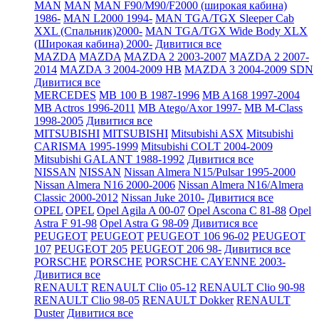
MAN
MAN
MAN F90/M90/F2000 (широкая кабина)
1986-
MAN L2000 1994-
MAN TGA/TGX Sleeper Cab
XXL (Спальник)2000-
MAN TGA/TGX Wide Body XLX
(Широкая кабина) 2000-
Дивитися все
MAZDA
MAZDA
MAZDA 2 2003-2007
MAZDA 2 2007-
2014
MAZDA 3 2004-2009 HB
MAZDA 3 2004-2009 SDN
Дивитися все
MERCEDES
MB 100 B 1987-1996
MB A168 1997-2004
MB Actros 1996-2011
MB Atego/Axor 1997-
MB M-Class
1998-2005
Дивитися все
MITSUBISHI
MITSUBISHI
Mitsubishi ASX
Mitsubishi
CARISMA 1995-1999
Mitsubishi COLT 2004-2009
Mitsubishi GALANT 1988-1992
Дивитися все
NISSAN
NISSAN
Nissan Almera N15/Pulsar 1995-2000
Nissan Almera N16 2000-2006
Nissan Almera N16/Almera
Classic 2000-2012
Nissan Juke 2010-
Дивитися все
OPEL
OPEL
Opel Agila A 00-07
Opel Ascona C 81-88
Opel
Astra F 91-98
Opel Astra G 98-09
Дивитися все
PEUGEOT
PEUGEOT
PEUGEOT 106 96-02
PEUGEOT
107
PEUGEOT 205
PEUGEOT 206 98-
Дивитися все
PORSCHE
PORSCHE
PORSCHE CAYENNE 2003-
Дивитися все
RENAULT
RENAULT Clio 05-12
RENAULT Clio 90-98
RENAULT Clio 98-05
RENAULT Dokker
RENAULT
Duster
Дивитися все