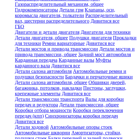
Газораспределительный механизм, общее
Гидрокомпенсаторы
Детали грм
Клапаны, оси,
коромысла двигателя, толкатели
Распределительный
вал, шестерни распределительного
Дивитися все
ГБО
Двигатели и детали двигателя
Двигатели для техники
Детали двигателя, общее
Подушки двигателя
Прокладки
для техники
Ремни вариаторные
Дивитися все
Детали мостов и привода трансмиссии
Детали мостов и
привода трансмиссии, общее
Задний мост автомобиля
Карданная передача
Карданные валы
Муфты
карданного вала
Дивитися все
Детали салона автомобиля
Автомобильные ремни и
подушки безопасности
Бардачки и перчаточные ящики
Детали салона автомобиля, общее
Обшивки дверей,
багажника, потолков, накладки
Пистоны, заглушки,
крепежные элементы
Дивитися все
Детали трансмиссии транспорта
Валы для коробки
передач и редуктора
Детали трансмиссии, общее
Коробки отбора мощности
Коробки переключения
передач (кпп)
Синхронизаторы коробки передач
Дивитися все
Детали ходовой
Автомобильные опоры стоек
Автомобильные шкворни
Амортизаторы, стойки,
подушки стоек
Балки передней и задней подвески