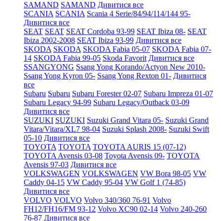
SAMAND
SAMAND
Дивитися все
SCANIA
SCANIA
Scania 4 Serie/84/94/114/144 95-
Дивитися все
SEAT
SEAT
SEAT Cordoba 93-99
SEAT Ibiza 08-
SEAT
Ibiza 2002-2008
SEAT Ibiza 93-99
Дивитися все
SKODA
SKODA
SKODA Fabia 05-07
SKODA Fabia 07-
14
SKODA Fabia 99-05
Skoda Favorit
Дивитися все
SSANGYONG
Ssang Yong Korando/Actyon New 2010-
Ssang Yong Kyron 05-
Ssang Yong Rexton 01-
Дивитися
все
Subaru
Subaru
Subaru Forester 02-07
Subaru Impreza 01-07
Subaru Legacy 94-99
Subaru Legacy/Outback 03-09
Дивитися все
SUZUKI
SUZUKI
Suzuki Grand Vitara 05-
Suzuki Grand
Vitara/Vitara/XL7 98-04
Suzuki Splash 2008-
Suzuki Swift
05-10
Дивитися все
TOYOTA
TOYOTA
TOYOTA AURIS 15 (07-12)
TOYOTA Avensis 03-08
Toyota Avensis 09-
TOYOTA
Avensis 97-03
Дивитися все
VOLKSWAGEN
VOLKSWAGEN
VW Bora 98-05
VW
Caddy 04-15
VW Caddy 95-04
VW Golf 1 (74-85)
Дивитися все
VOLVO
VOLVO
Volvo 340/360 76-91
Volvo
FH12/FH16/FM 93-12
Volvo XC90 02-14
Volvo 240-260
76-87
Дивитися все