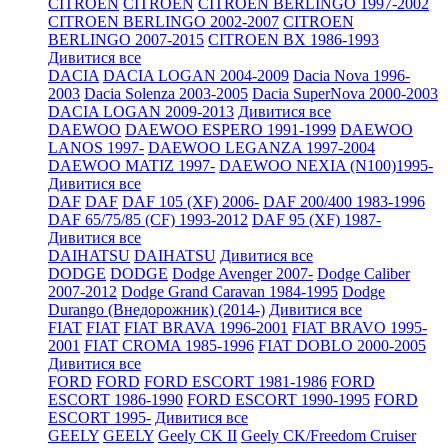
CITROEN
CITROEN
CITROEN BERLINGO 1997-2002
CITROEN BERLINGO 2002-2007
CITROEN
BERLINGO 2007-2015
CITROEN BX 1986-1993
Дивитися все
DACIA
DACIA LOGAN 2004-2009
Dacia Nova 1996-
2003
Dacia Solenza 2003-2005
Dacia SuperNova 2000-2003
DACIA LOGAN 2009-2013
Дивитися все
DAEWOO
DAEWOO ESPERO 1991-1999
DAEWOO
LANOS 1997-
DAEWOO LEGANZA 1997-2004
DAEWOO MATIZ 1997-
DAEWOO NEXIA (N100)1995-
Дивитися все
DAF
DAF
DAF 105 (XF) 2006-
DAF 200/400 1983-1996
DAF 65/75/85 (CF) 1993-2012
DAF 95 (XF) 1987-
Дивитися все
DAIHATSU
DAIHATSU
Дивитися все
DODGE
DODGE
Dodge Avenger 2007-
Dodge Caliber
2007-2012
Dodge Grand Caravan 1984-1995
Dodge
Durango (Внедорожник) (2014-)
Дивитися все
FIAT
FIAT
FIAT BRAVA 1996-2001
FIAT BRAVO 1995-
2001
FIAT CROMA 1985-1996
FIAT DOBLO 2000-2005
Дивитися все
FORD
FORD
FORD ESCORT 1981-1986
FORD
ESCORT 1986-1990
FORD ESCORT 1990-1995
FORD
ESCORT 1995-
Дивитися все
GEELY
GEELY
Geely CK II
Geely CK/Freedom Cruiser