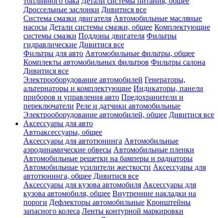
топливного бака
Детали системы питания, общее
Дроссельные заслонки
Дивитися все
Система смазки двигателя
Автомобильные масляные
насосы
Детали системы смазки, общее
Комплектующие
системы смазки
Поддоны двигателя
Фильтры
гидравлические
Дивитися все
Фильтры для авто
Автомобильные фильтры, общее
Комплекты автомобильных фильтров
Фильтры салона
Дивитися все
Электрооборудование автомобилей
Генераторы,
альтернаторы и комплектующие
Индикаторы, панели
приборов и управления авто
Предохранители и
переключатели
Реле и датчики автомобильные
Электрооборудование автомобилей, общее
Дивитися все
Аксессуары для авто
Автоаксессуары, общее
Аксессуары для автотюнинга
Автомобильные
аэродинамические обвесы
Автомобильные пленки
Автомобильные решетки на бамперы и радиаторы
Автомобильные усилители жесткости
Аксессуары для
автотюнинга, общее
Дивитися все
Аксессуары для кузова автомобиля
Аксессуары для
кузова автомобиля, общее
Внутренние накладки на
пороги
Дефлекторы автомобильные
Кронштейны
запасного колеса
Ленты контурной маркировки