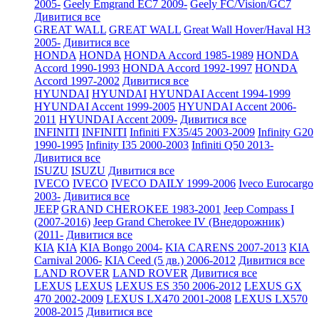
2005-
Geely Emgrand EC7 2009-
Geely FC/Vision/GC7
Дивитися все
GREAT WALL
GREAT WALL
Great Wall Hover/Haval H3
2005-
Дивитися все
HONDA
HONDA
HONDA Accord 1985-1989
HONDA
Accord 1990-1993
HONDA Accord 1992-1997
HONDA
Accord 1997-2002
Дивитися все
HYUNDAI
HYUNDAI
HYUNDAI Accent 1994-1999
HYUNDAI Accent 1999-2005
HYUNDAI Accent 2006-
2011
HYUNDAI Accent 2009-
Дивитися все
INFINITI
INFINITI
Infiniti FX35/45 2003-2009
Infinity G20
1990-1995
Infinity I35 2000-2003
Infiniti Q50 2013-
Дивитися все
ISUZU
ISUZU
Дивитися все
IVECO
IVECO
IVECO DAILY 1999-2006
Iveco Eurocargo
2003-
Дивитися все
JEEP
GRAND CHEROKEE 1983-2001
Jeep Compass I
(2007-2016)
Jeep Grand Cherokee IV (Внедорожник)
(2011-
Дивитися все
KIA
KIA
KIA Bongo 2004-
KIA CARENS 2007-2013
KIA
Carnival 2006-
KIA Ceed (5 дв.) 2006-2012
Дивитися все
LAND ROVER
LAND ROVER
Дивитися все
LEXUS
LEXUS
LEXUS ES 350 2006-2012
LEXUS GX
470 2002-2009
LEXUS LX470 2001-2008
LEXUS LX570
2008-2015
Дивитися все