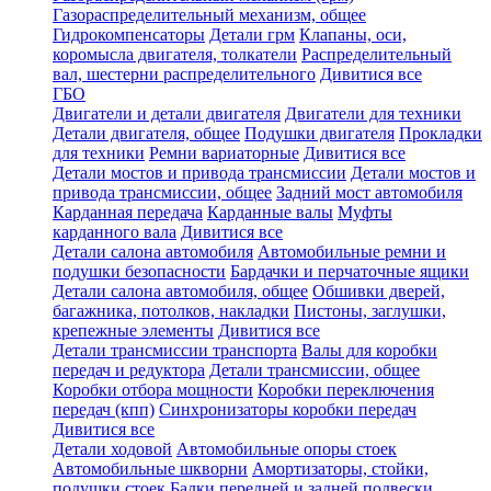
Газораспределительный механизм, общее
Гидрокомпенсаторы
Детали грм
Клапаны, оси,
коромысла двигателя, толкатели
Распределительный
вал, шестерни распределительного
Дивитися все
ГБО
Двигатели и детали двигателя
Двигатели для техники
Детали двигателя, общее
Подушки двигателя
Прокладки
для техники
Ремни вариаторные
Дивитися все
Детали мостов и привода трансмиссии
Детали мостов и
привода трансмиссии, общее
Задний мост автомобиля
Карданная передача
Карданные валы
Муфты
карданного вала
Дивитися все
Детали салона автомобиля
Автомобильные ремни и
подушки безопасности
Бардачки и перчаточные ящики
Детали салона автомобиля, общее
Обшивки дверей,
багажника, потолков, накладки
Пистоны, заглушки,
крепежные элементы
Дивитися все
Детали трансмиссии транспорта
Валы для коробки
передач и редуктора
Детали трансмиссии, общее
Коробки отбора мощности
Коробки переключения
передач (кпп)
Синхронизаторы коробки передач
Дивитися все
Детали ходовой
Автомобильные опоры стоек
Автомобильные шкворни
Амортизаторы, стойки,
подушки стоек
Балки передней и задней подвески