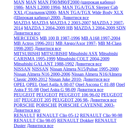
MAN
MAN
MAN F90/M90/F2000 (широкая кабина)
1986-
MAN L2000 1994-
MAN TGA/TGX Sleeper Cab
XXL (Спальник)2000-
MAN TGA/TGX Wide Body XLX
(Широкая кабина) 2000-
Дивитися все
MAZDA
MAZDA
MAZDA 2 2003-2007
MAZDA 2 2007-
2014
MAZDA 3 2004-2009 HB
MAZDA 3 2004-2009 SDN
Дивитися все
MERCEDES
MB 100 B 1987-1996
MB A168 1997-2004
MB Actros 1996-2011
MB Atego/Axor 1997-
MB M-Class
1998-2005
Дивитися все
MITSUBISHI
MITSUBISHI
Mitsubishi ASX
Mitsubishi
CARISMA 1995-1999
Mitsubishi COLT 2004-2009
Mitsubishi GALANT 1988-1992
Дивитися все
NISSAN
NISSAN
Nissan Almera N15/Pulsar 1995-2000
Nissan Almera N16 2000-2006
Nissan Almera N16/Almera
Classic 2000-2012
Nissan Juke 2010-
Дивитися все
OPEL
OPEL
Opel Agila A 00-07
Opel Ascona C 81-88
Opel
Astra F 91-98
Opel Astra G 98-09
Дивитися все
PEUGEOT
PEUGEOT
PEUGEOT 106 96-02
PEUGEOT
107
PEUGEOT 205
PEUGEOT 206 98-
Дивитися все
PORSCHE
PORSCHE
PORSCHE CAYENNE 2003-
Дивитися все
RENAULT
RENAULT Clio 05-12
RENAULT Clio 90-98
RENAULT Clio 98-05
RENAULT Dokker
RENAULT
Duster
Дивитися все