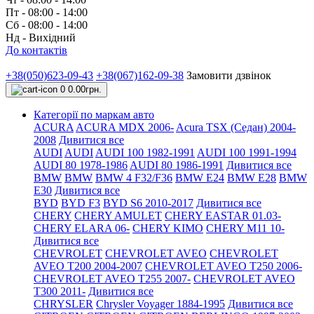
Пт - 08:00 - 14:00
Сб - 08:00 - 14:00
Нд - Вихідний
До контактів
+38(050)623-09-43
+38(067)162-09-38
Замовити дзвінок
0
0.00грн.
Категорії по маркам авто
ACURA
ACURA MDX 2006-
Acura TSX (Седан) 2004-
2008
Дивитися все
AUDI
AUDI
AUDI 100 1982-1991
AUDI 100 1991-1994
AUDI 80 1978-1986
AUDI 80 1986-1991
Дивитися все
BMW
BMW
BMW 4 F32/F36
BMW E24
BMW E28
BMW
E30
Дивитися все
BYD
BYD F3
BYD S6 2010-2017
Дивитися все
CHERY
CHERY AMULET
CHERY EASTAR 01.03-
CHERY ELARA 06-
CHERY KIMO
CHERY M11 10-
Дивитися все
CHEVROLET
CHEVROLET AVEO
CHEVROLET
AVEO Т200 2004-2007
CHEVROLET AVEO Т250 2006-
CHEVROLET AVEO Т255 2007-
CHEVROLET AVEO
Т300 2011-
Дивитися все
CHRYSLER
Chrysler Voyager 1884-1995
Дивитися все