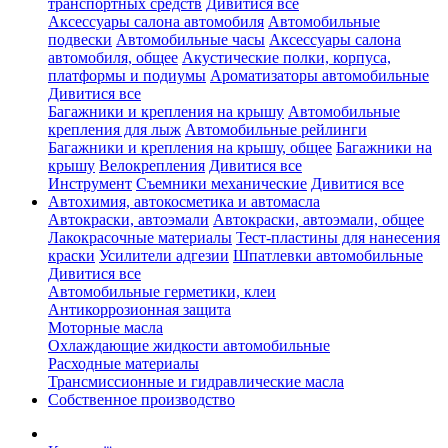
транспортных средств
Дивитися все
Аксессуары салона автомобиля
Автомобильные
подвески
Автомобильные часы
Аксессуары салона
автомобиля, общее
Акустические полки, корпуса,
платформы и подиумы
Ароматизаторы автомобильные
Дивитися все
Багажники и крепления на крышу
Автомобильные
крепления для лыж
Автомобильные рейлинги
Багажники и крепления на крышу, общее
Багажники на
крышу
Велокрепления
Дивитися все
Инструмент
Съемники механические
Дивитися все
Автохимия, автокосметика и автомасла
Автокраски, автоэмали
Автокраски, автоэмали, общее
Лакокрасочные материалы
Тест-пластины для нанесения
краски
Усилители адгезии
Шпатлевки автомобильные
Дивитися все
Автомобильные герметики, клеи
Антикоррозионная защита
Моторные масла
Охлаждающие жидкости автомобильные
Расходные материалы
Трансмиссионные и гидравлические масла
Собственное производство