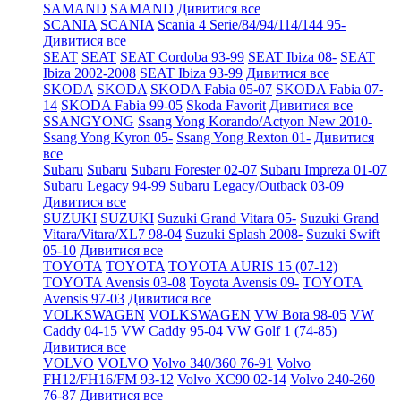
SAMAND
SAMAND
Дивитися все
SCANIA
SCANIA
Scania 4 Serie/84/94/114/144 95-
Дивитися все
SEAT
SEAT
SEAT Cordoba 93-99
SEAT Ibiza 08-
SEAT
Ibiza 2002-2008
SEAT Ibiza 93-99
Дивитися все
SKODA
SKODA
SKODA Fabia 05-07
SKODA Fabia 07-
14
SKODA Fabia 99-05
Skoda Favorit
Дивитися все
SSANGYONG
Ssang Yong Korando/Actyon New 2010-
Ssang Yong Kyron 05-
Ssang Yong Rexton 01-
Дивитися
все
Subaru
Subaru
Subaru Forester 02-07
Subaru Impreza 01-07
Subaru Legacy 94-99
Subaru Legacy/Outback 03-09
Дивитися все
SUZUKI
SUZUKI
Suzuki Grand Vitara 05-
Suzuki Grand
Vitara/Vitara/XL7 98-04
Suzuki Splash 2008-
Suzuki Swift
05-10
Дивитися все
TOYOTA
TOYOTA
TOYOTA AURIS 15 (07-12)
TOYOTA Avensis 03-08
Toyota Avensis 09-
TOYOTA
Avensis 97-03
Дивитися все
VOLKSWAGEN
VOLKSWAGEN
VW Bora 98-05
VW
Caddy 04-15
VW Caddy 95-04
VW Golf 1 (74-85)
Дивитися все
VOLVO
VOLVO
Volvo 340/360 76-91
Volvo
FH12/FH16/FM 93-12
Volvo XC90 02-14
Volvo 240-260
76-87
Дивитися все