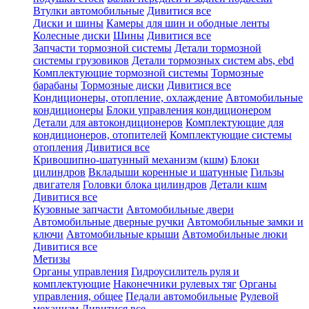
Втулки автомобильные
Дивитися все
Диски и шины
Камеры для шин и ободные ленты
Колесные диски
Шины
Дивитися все
Запчасти тормозной системы
Детали тормозной
системы грузовиков
Детали тормозных систем abs, ebd
Комплектующие тормозной системы
Тормозные
барабаны
Тормозные диски
Дивитися все
Кондиционеры, отопление, охлаждение
Автомобильные
кондиционеры
Блоки управления кондиционером
Детали для автокондиционеров
Комплектующие для
кондиционеров, отопителей
Комплектующие системы
отопления
Дивитися все
Кривошипно-шатунный механизм (кшм)
Блоки
цилиндров
Вкладыши коренные и шатунные
Гильзы
двигателя
Головки блока цилиндров
Детали кшм
Дивитися все
Кузовные запчасти
Автомобильные двери
Автомобильные дверные ручки
Автомобильные замки и
ключи
Автомобильные крыши
Автомобильные люки
Дивитися все
Метизы
Органы управления
Гидроусилитель руля и
комплектующие
Наконечники рулевых тяг
Органы
управления, общее
Педали автомобильные
Рулевой
механизм
Дивитися все