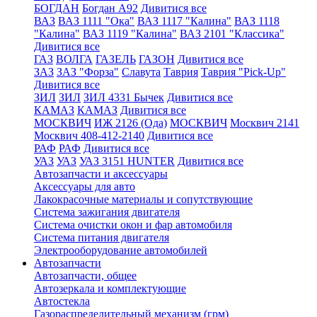
БОГДАН
Богдан А92
Дивитися все
ВАЗ
ВАЗ 1111 "Ока"
ВАЗ 1117 "Калина"
ВАЗ 1118
"Калина"
ВАЗ 1119 "Калина"
ВАЗ 2101 "Классика"
Дивитися все
ГАЗ
ВОЛГА
ГАЗЕЛЬ
ГАЗОН
Дивитися все
ЗАЗ
ЗАЗ "Форза"
Славута
Таврия
Таврия "Pick-Up"
Дивитися все
ЗИЛ
ЗИЛ
ЗИЛ 4331 Бычек
Дивитися все
КАМАЗ
КАМАЗ
Дивитися все
МОСКВИЧ
ИЖ 2126 (Ода)
МОСКВИЧ
Москвич 2141
Москвич 408-412-2140
Дивитися все
РАФ
РАФ
Дивитися все
УАЗ
УАЗ
УАЗ 3151 HUNTER
Дивитися все
Автозапчасти и аксессуары
Аксессуары для авто
Лакокрасочные материалы и сопутствующие
Система зажигания двигателя
Система очистки окон и фар автомобиля
Система питания двигателя
Электрооборудование автомобилей
Автозапчасти
Автозапчасти, общее
Автозеркала и комплектующие
Автостекла
Газораспределительный механизм (грм)