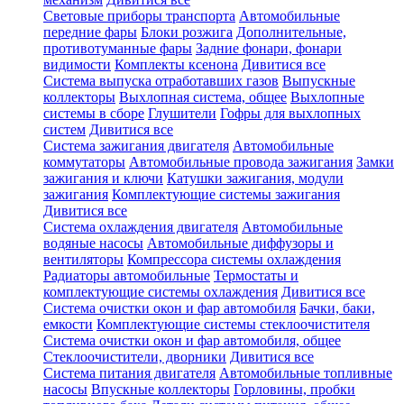
Световые приборы транспорта
Автомобильные
передние фары
Блоки розжига
Дополнительные,
противотуманные фары
Задние фонари, фонари
видимости
Комплекты ксенона
Дивитися все
Система выпуска отработавших газов
Выпускные
коллекторы
Выхлопная система, общее
Выхлопные
системы в сборе
Глушители
Гофры для выхлопных
систем
Дивитися все
Система зажигания двигателя
Автомобильные
коммутаторы
Автомобильные провода зажигания
Замки
зажигания и ключи
Катушки зажигания, модули
зажигания
Комплектующие системы зажигания
Дивитися все
Система охлаждения двигателя
Автомобильные
водяные насосы
Автомобильные диффузоры и
вентиляторы
Компрессора системы охлаждения
Радиаторы автомобильные
Термостаты и
комплектующие системы охлаждения
Дивитися все
Система очистки окон и фар автомобиля
Бачки, баки,
емкости
Комплектующие системы стеклоочистителя
Система очистки окон и фар автомобиля, общее
Стеклоочистители, дворники
Дивитися все
Система питания двигателя
Автомобильные топливные
насосы
Впускные коллекторы
Горловины, пробки