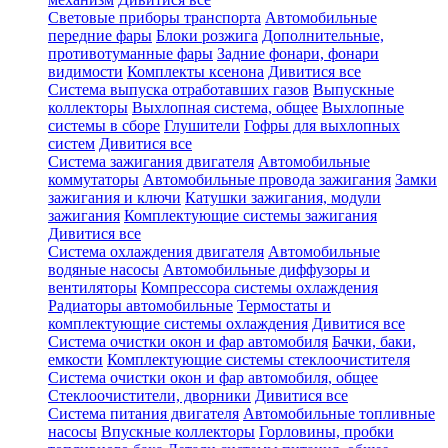
Световые приборы транспорта
Автомобильные
передние фары
Блоки розжига
Дополнительные,
противотуманные фары
Задние фонари, фонари
видимости
Комплекты ксенона
Дивитися все
Система выпуска отработавших газов
Выпускные
коллекторы
Выхлопная система, общее
Выхлопные
системы в сборе
Глушители
Гофры для выхлопных
систем
Дивитися все
Система зажигания двигателя
Автомобильные
коммутаторы
Автомобильные провода зажигания
Замки
зажигания и ключи
Катушки зажигания, модули
зажигания
Комплектующие системы зажигания
Дивитися все
Система охлаждения двигателя
Автомобильные
водяные насосы
Автомобильные диффузоры и
вентиляторы
Компрессора системы охлаждения
Радиаторы автомобильные
Термостаты и
комплектующие системы охлаждения
Дивитися все
Система очистки окон и фар автомобиля
Бачки, баки,
емкости
Комплектующие системы стеклоочистителя
Система очистки окон и фар автомобиля, общее
Стеклоочистители, дворники
Дивитися все
Система питания двигателя
Автомобильные топливные
насосы
Впускные коллекторы
Горловины, пробки