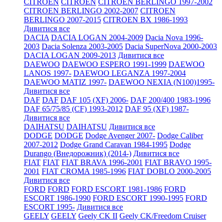
CITROEN
CITROEN
CITROEN BERLINGO 1997-2002
CITROEN BERLINGO 2002-2007
CITROEN
BERLINGO 2007-2015
CITROEN BX 1986-1993
Дивитися все
DACIA
DACIA LOGAN 2004-2009
Dacia Nova 1996-
2003
Dacia Solenza 2003-2005
Dacia SuperNova 2000-2003
DACIA LOGAN 2009-2013
Дивитися все
DAEWOO
DAEWOO ESPERO 1991-1999
DAEWOO
LANOS 1997-
DAEWOO LEGANZA 1997-2004
DAEWOO MATIZ 1997-
DAEWOO NEXIA (N100)1995-
Дивитися все
DAF
DAF
DAF 105 (XF) 2006-
DAF 200/400 1983-1996
DAF 65/75/85 (CF) 1993-2012
DAF 95 (XF) 1987-
Дивитися все
DAIHATSU
DAIHATSU
Дивитися все
DODGE
DODGE
Dodge Avenger 2007-
Dodge Caliber
2007-2012
Dodge Grand Caravan 1984-1995
Dodge
Durango (Внедорожник) (2014-)
Дивитися все
FIAT
FIAT
FIAT BRAVA 1996-2001
FIAT BRAVO 1995-
2001
FIAT CROMA 1985-1996
FIAT DOBLO 2000-2005
Дивитися все
FORD
FORD
FORD ESCORT 1981-1986
FORD
ESCORT 1986-1990
FORD ESCORT 1990-1995
FORD
ESCORT 1995-
Дивитися все
GEELY
GEELY
Geely CK II
Geely CK/Freedom Cruiser