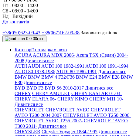
Пт - 08:00 - 14:00
Сб - 08:00 - 14:00
Нд - Вихідний
До контактів
+38(050)623-09-43
+38(067)162-09-38
Замовити дзвінок
0
0.00грн.
Категорії по маркам авто
ACURA
ACURA MDX 2006-
Acura TSX (Седан) 2004-
2008
Дивитися все
AUDI
AUDI
AUDI 100 1982-1991
AUDI 100 1991-1994
AUDI 80 1978-1986
AUDI 80 1986-1991
Дивитися все
BMW
BMW
BMW 4 F32/F36
BMW E24
BMW E28
BMW
E30
Дивитися все
BYD
BYD F3
BYD S6 2010-2017
Дивитися все
CHERY
CHERY AMULET
CHERY EASTAR 01.03-
CHERY ELARA 06-
CHERY KIMO
CHERY M11 10-
Дивитися все
CHEVROLET
CHEVROLET AVEO
CHEVROLET
AVEO Т200 2004-2007
CHEVROLET AVEO Т250 2006-
CHEVROLET AVEO Т255 2007-
CHEVROLET AVEO
Т300 2011-
Дивитися все
CHRYSLER
Chrysler Voyager 1884-1995
Дивитися все