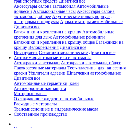
транспортных средств
Дивитися все
Аксессуары салона автомобиля
Автомобильные
подвески
Автомобильные часы
Аксессуары салона
автомобиля, общее
Акустические полки, корпуса,
платформы и подиумы
Ароматизаторы автомобильные
Дивитися все
Багажники и крепления на крышу
Автомобильные
крепления для лыж
Автомобильные рейлинги
Багажники и крепления на крышу, общее
Багажники на
крышу
Велокрепления
Дивитися все
Инструмент
Съемники механические
Дивитися все
Автохимия, автокосметика и автомасла
Автокраски, автоэмали
Автокраски, автоэмали, общее
Лакокрасочные материалы
Тест-пластины для нанесения
краски
Усилители адгезии
Шпатлевки автомобильные
Дивитися все
Автомобильные герметики, клеи
Антикоррозионная защита
Моторные масла
Охлаждающие жидкости автомобильные
Расходные материалы
Трансмиссионные и гидравлические масла
Собственное производство