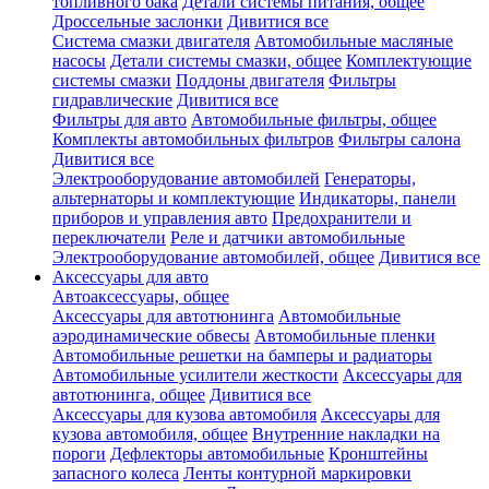
топливного бака
Детали системы питания, общее
Дроссельные заслонки
Дивитися все
Система смазки двигателя
Автомобильные масляные
насосы
Детали системы смазки, общее
Комплектующие
системы смазки
Поддоны двигателя
Фильтры
гидравлические
Дивитися все
Фильтры для авто
Автомобильные фильтры, общее
Комплекты автомобильных фильтров
Фильтры салона
Дивитися все
Электрооборудование автомобилей
Генераторы,
альтернаторы и комплектующие
Индикаторы, панели
приборов и управления авто
Предохранители и
переключатели
Реле и датчики автомобильные
Электрооборудование автомобилей, общее
Дивитися все
Аксессуары для авто
Автоаксессуары, общее
Аксессуары для автотюнинга
Автомобильные
аэродинамические обвесы
Автомобильные пленки
Автомобильные решетки на бамперы и радиаторы
Автомобильные усилители жесткости
Аксессуары для
автотюнинга, общее
Дивитися все
Аксессуары для кузова автомобиля
Аксессуары для
кузова автомобиля, общее
Внутренние накладки на
пороги
Дефлекторы автомобильные
Кронштейны
запасного колеса
Ленты контурной маркировки