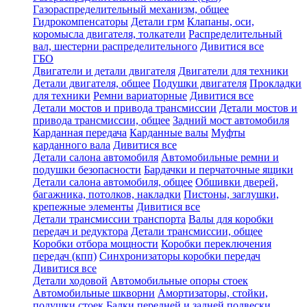
Газораспределительный механизм, общее
Гидрокомпенсаторы
Детали грм
Клапаны, оси,
коромысла двигателя, толкатели
Распределительный
вал, шестерни распределительного
Дивитися все
ГБО
Двигатели и детали двигателя
Двигатели для техники
Детали двигателя, общее
Подушки двигателя
Прокладки
для техники
Ремни вариаторные
Дивитися все
Детали мостов и привода трансмиссии
Детали мостов и
привода трансмиссии, общее
Задний мост автомобиля
Карданная передача
Карданные валы
Муфты
карданного вала
Дивитися все
Детали салона автомобиля
Автомобильные ремни и
подушки безопасности
Бардачки и перчаточные ящики
Детали салона автомобиля, общее
Обшивки дверей,
багажника, потолков, накладки
Пистоны, заглушки,
крепежные элементы
Дивитися все
Детали трансмиссии транспорта
Валы для коробки
передач и редуктора
Детали трансмиссии, общее
Коробки отбора мощности
Коробки переключения
передач (кпп)
Синхронизаторы коробки передач
Дивитися все
Детали ходовой
Автомобильные опоры стоек
Автомобильные шкворни
Амортизаторы, стойки,
подушки стоек
Балки передней и задней подвески