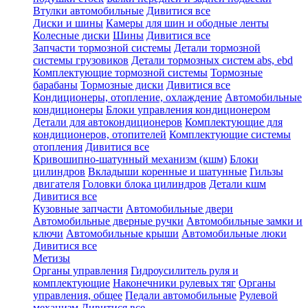
Втулки автомобильные
Дивитися все
Диски и шины
Камеры для шин и ободные ленты
Колесные диски
Шины
Дивитися все
Запчасти тормозной системы
Детали тормозной
системы грузовиков
Детали тормозных систем abs, ebd
Комплектующие тормозной системы
Тормозные
барабаны
Тормозные диски
Дивитися все
Кондиционеры, отопление, охлаждение
Автомобильные
кондиционеры
Блоки управления кондиционером
Детали для автокондиционеров
Комплектующие для
кондиционеров, отопителей
Комплектующие системы
отопления
Дивитися все
Кривошипно-шатунный механизм (кшм)
Блоки
цилиндров
Вкладыши коренные и шатунные
Гильзы
двигателя
Головки блока цилиндров
Детали кшм
Дивитися все
Кузовные запчасти
Автомобильные двери
Автомобильные дверные ручки
Автомобильные замки и
ключи
Автомобильные крыши
Автомобильные люки
Дивитися все
Метизы
Органы управления
Гидроусилитель руля и
комплектующие
Наконечники рулевых тяг
Органы
управления, общее
Педали автомобильные
Рулевой
механизм
Дивитися все