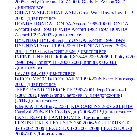
2005-
Geely Emgrand EC7 2009-
Geely FC/Vision/GC7
Дивитися все
GREAT WALL
GREAT WALL
Great Wall Hover/Haval H3
2005-
Дивитися все
HONDA
HONDA
HONDA Accord 1985-1989
HONDA
Accord 1990-1993
HONDA Accord 1992-1997
HONDA
Accord 1997-2002
Дивитися все
HYUNDAI
HYUNDAI
HYUNDAI Accent 1994-1999
HYUNDAI Accent 1999-2005
HYUNDAI Accent 2006-
2011
HYUNDAI Accent 2009-
Дивитися все
INFINITI
INFINITI
Infiniti FX35/45 2003-2009
Infinity G20
1990-1995
Infinity I35 2000-2003
Infiniti Q50 2013-
Дивитися все
ISUZU
ISUZU
Дивитися все
IVECO
IVECO
IVECO DAILY 1999-2006
Iveco Eurocargo
2003-
Дивитися все
JEEP
GRAND CHEROKEE 1983-2001
Jeep Compass I
(2007-2016)
Jeep Grand Cherokee IV (Внедорожник)
(2011-
Дивитися все
KIA
KIA
KIA Bongo 2004-
KIA CARENS 2007-2013
KIA
Carnival 2006-
KIA Ceed (5 дв.) 2006-2012
Дивитися все
LAND ROVER
LAND ROVER
Дивитися все
LEXUS
LEXUS
LEXUS ES 350 2006-2012
LEXUS GX
470 2002-2009
LEXUS LX470 2001-2008
LEXUS LX570
2008-2015
Дивитися все