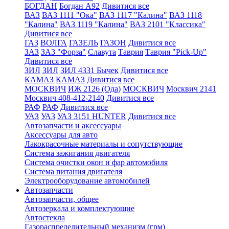
БОГДАН
Богдан А92
Дивитися все
ВАЗ
ВАЗ 1111 "Ока"
ВАЗ 1117 "Калина"
ВАЗ 1118
"Калина"
ВАЗ 1119 "Калина"
ВАЗ 2101 "Классика"
Дивитися все
ГАЗ
ВОЛГА
ГАЗЕЛЬ
ГАЗОН
Дивитися все
ЗАЗ
ЗАЗ "Форза"
Славута
Таврия
Таврия "Pick-Up"
Дивитися все
ЗИЛ
ЗИЛ
ЗИЛ 4331 Бычек
Дивитися все
КАМАЗ
КАМАЗ
Дивитися все
МОСКВИЧ
ИЖ 2126 (Ода)
МОСКВИЧ
Москвич 2141
Москвич 408-412-2140
Дивитися все
РАФ
РАФ
Дивитися все
УАЗ
УАЗ
УАЗ 3151 HUNTER
Дивитися все
Автозапчасти и аксессуары
Аксессуары для авто
Лакокрасочные материалы и сопутствующие
Система зажигания двигателя
Система очистки окон и фар автомобиля
Система питания двигателя
Электрооборудование автомобилей
Автозапчасти
Автозапчасти, общее
Автозеркала и комплектующие
Автостекла
Газораспределительный механизм (грм)