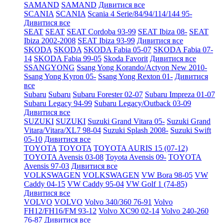
SAMAND
SAMAND
Дивитися все
SCANIA
SCANIA
Scania 4 Serie/84/94/114/144 95-
Дивитися все
SEAT
SEAT
SEAT Cordoba 93-99
SEAT Ibiza 08-
SEAT
Ibiza 2002-2008
SEAT Ibiza 93-99
Дивитися все
SKODA
SKODA
SKODA Fabia 05-07
SKODA Fabia 07-
14
SKODA Fabia 99-05
Skoda Favorit
Дивитися все
SSANGYONG
Ssang Yong Korando/Actyon New 2010-
Ssang Yong Kyron 05-
Ssang Yong Rexton 01-
Дивитися
все
Subaru
Subaru
Subaru Forester 02-07
Subaru Impreza 01-07
Subaru Legacy 94-99
Subaru Legacy/Outback 03-09
Дивитися все
SUZUKI
SUZUKI
Suzuki Grand Vitara 05-
Suzuki Grand
Vitara/Vitara/XL7 98-04
Suzuki Splash 2008-
Suzuki Swift
05-10
Дивитися все
TOYOTA
TOYOTA
TOYOTA AURIS 15 (07-12)
TOYOTA Avensis 03-08
Toyota Avensis 09-
TOYOTA
Avensis 97-03
Дивитися все
VOLKSWAGEN
VOLKSWAGEN
VW Bora 98-05
VW
Caddy 04-15
VW Caddy 95-04
VW Golf 1 (74-85)
Дивитися все
VOLVO
VOLVO
Volvo 340/360 76-91
Volvo
FH12/FH16/FM 93-12
Volvo XC90 02-14
Volvo 240-260
76-87
Дивитися все