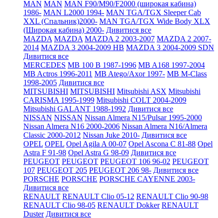
MAN
MAN
MAN F90/M90/F2000 (широкая кабина)
1986-
MAN L2000 1994-
MAN TGA/TGX Sleeper Cab
XXL (Спальник)2000-
MAN TGA/TGX Wide Body XLX
(Широкая кабина) 2000-
Дивитися все
MAZDA
MAZDA
MAZDA 2 2003-2007
MAZDA 2 2007-
2014
MAZDA 3 2004-2009 HB
MAZDA 3 2004-2009 SDN
Дивитися все
MERCEDES
MB 100 B 1987-1996
MB A168 1997-2004
MB Actros 1996-2011
MB Atego/Axor 1997-
MB M-Class
1998-2005
Дивитися все
MITSUBISHI
MITSUBISHI
Mitsubishi ASX
Mitsubishi
CARISMA 1995-1999
Mitsubishi COLT 2004-2009
Mitsubishi GALANT 1988-1992
Дивитися все
NISSAN
NISSAN
Nissan Almera N15/Pulsar 1995-2000
Nissan Almera N16 2000-2006
Nissan Almera N16/Almera
Classic 2000-2012
Nissan Juke 2010-
Дивитися все
OPEL
OPEL
Opel Agila A 00-07
Opel Ascona C 81-88
Opel
Astra F 91-98
Opel Astra G 98-09
Дивитися все
PEUGEOT
PEUGEOT
PEUGEOT 106 96-02
PEUGEOT
107
PEUGEOT 205
PEUGEOT 206 98-
Дивитися все
PORSCHE
PORSCHE
PORSCHE CAYENNE 2003-
Дивитися все
RENAULT
RENAULT Clio 05-12
RENAULT Clio 90-98
RENAULT Clio 98-05
RENAULT Dokker
RENAULT
Duster
Дивитися все