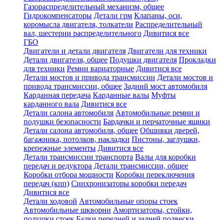
Газораспределительный механизм, общее
Гидрокомпенсаторы
Детали грм
Клапаны, оси,
коромысла двигателя, толкатели
Распределительный
вал, шестерни распределительного
Дивитися все
ГБО
Двигатели и детали двигателя
Двигатели для техники
Детали двигателя, общее
Подушки двигателя
Прокладки
для техники
Ремни вариаторные
Дивитися все
Детали мостов и привода трансмиссии
Детали мостов и
привода трансмиссии, общее
Задний мост автомобиля
Карданная передача
Карданные валы
Муфты
карданного вала
Дивитися все
Детали салона автомобиля
Автомобильные ремни и
подушки безопасности
Бардачки и перчаточные ящики
Детали салона автомобиля, общее
Обшивки дверей,
багажника, потолков, накладки
Пистоны, заглушки,
крепежные элементы
Дивитися все
Детали трансмиссии транспорта
Валы для коробки
передач и редуктора
Детали трансмиссии, общее
Коробки отбора мощности
Коробки переключения
передач (кпп)
Синхронизаторы коробки передач
Дивитися все
Детали ходовой
Автомобильные опоры стоек
Автомобильные шкворни
Амортизаторы, стойки,
подушки стоек
Балки передней и задней подвески