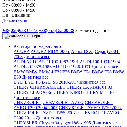
Пт - 08:00 - 14:00
Сб - 08:00 - 14:00
Нд - Вихідний
До контактів
+38(050)623-09-43
+38(067)162-09-38
Замовити дзвінок
0
0.00грн.
Категорії по маркам авто
ACURA
ACURA MDX 2006-
Acura TSX (Седан) 2004-
2008
Дивитися все
AUDI
AUDI
AUDI 100 1982-1991
AUDI 100 1991-1994
AUDI 80 1978-1986
AUDI 80 1986-1991
Дивитися все
BMW
BMW
BMW 4 F32/F36
BMW E24
BMW E28
BMW
E30
Дивитися все
BYD
BYD F3
BYD S6 2010-2017
Дивитися все
CHERY
CHERY AMULET
CHERY EASTAR 01.03-
CHERY ELARA 06-
CHERY KIMO
CHERY M11 10-
Дивитися все
CHEVROLET
CHEVROLET AVEO
CHEVROLET
AVEO Т200 2004-2007
CHEVROLET AVEO Т250 2006-
CHEVROLET AVEO Т255 2007-
CHEVROLET AVEO
Т300 2011-
Дивитися все
CHRYSLER
Chrysler Voyager 1884-1995
Дивитися все