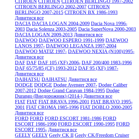
CITROEN
CITROEN
CITROEN BERLINGO 1997-2002
CITROEN BERLINGO 2002-2007
CITROEN
BERLINGO 2007-2015
CITROEN BX 1986-1993
Дивитися все
DACIA
DACIA LOGAN 2004-2009
Dacia Nova 1996-
2003
Dacia Solenza 2003-2005
Dacia SuperNova 2000-2003
DACIA LOGAN 2009-2013
Дивитися все
DAEWOO
DAEWOO ESPERO 1991-1999
DAEWOO
LANOS 1997-
DAEWOO LEGANZA 1997-2004
DAEWOO MATIZ 1997-
DAEWOO NEXIA (N100)1995-
Дивитися все
DAF
DAF
DAF 105 (XF) 2006-
DAF 200/400 1983-1996
DAF 65/75/85 (CF) 1993-2012
DAF 95 (XF) 1987-
Дивитися все
DAIHATSU
DAIHATSU
Дивитися все
DODGE
DODGE
Dodge Avenger 2007-
Dodge Caliber
2007-2012
Dodge Grand Caravan 1984-1995
Dodge
Durango (Внедорожник) (2014-)
Дивитися все
FIAT
FIAT
FIAT BRAVA 1996-2001
FIAT BRAVO 1995-
2001
FIAT CROMA 1985-1996
FIAT DOBLO 2000-2005
Дивитися все
FORD
FORD
FORD ESCORT 1981-1986
FORD
ESCORT 1986-1990
FORD ESCORT 1990-1995
FORD
ESCORT 1995-
Дивитися все
GEELY
GEELY
Geely CK II
Geely CK/Freedom Cruiser