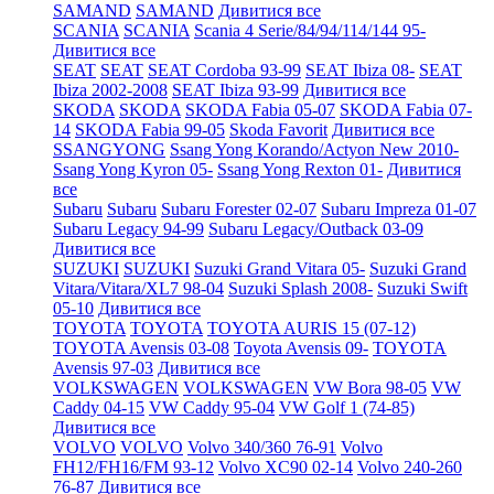
SAMAND
SAMAND
Дивитися все
SCANIA
SCANIA
Scania 4 Serie/84/94/114/144 95-
Дивитися все
SEAT
SEAT
SEAT Cordoba 93-99
SEAT Ibiza 08-
SEAT
Ibiza 2002-2008
SEAT Ibiza 93-99
Дивитися все
SKODA
SKODA
SKODA Fabia 05-07
SKODA Fabia 07-
14
SKODA Fabia 99-05
Skoda Favorit
Дивитися все
SSANGYONG
Ssang Yong Korando/Actyon New 2010-
Ssang Yong Kyron 05-
Ssang Yong Rexton 01-
Дивитися
все
Subaru
Subaru
Subaru Forester 02-07
Subaru Impreza 01-07
Subaru Legacy 94-99
Subaru Legacy/Outback 03-09
Дивитися все
SUZUKI
SUZUKI
Suzuki Grand Vitara 05-
Suzuki Grand
Vitara/Vitara/XL7 98-04
Suzuki Splash 2008-
Suzuki Swift
05-10
Дивитися все
TOYOTA
TOYOTA
TOYOTA AURIS 15 (07-12)
TOYOTA Avensis 03-08
Toyota Avensis 09-
TOYOTA
Avensis 97-03
Дивитися все
VOLKSWAGEN
VOLKSWAGEN
VW Bora 98-05
VW
Caddy 04-15
VW Caddy 95-04
VW Golf 1 (74-85)
Дивитися все
VOLVO
VOLVO
Volvo 340/360 76-91
Volvo
FH12/FH16/FM 93-12
Volvo XC90 02-14
Volvo 240-260
76-87
Дивитися все