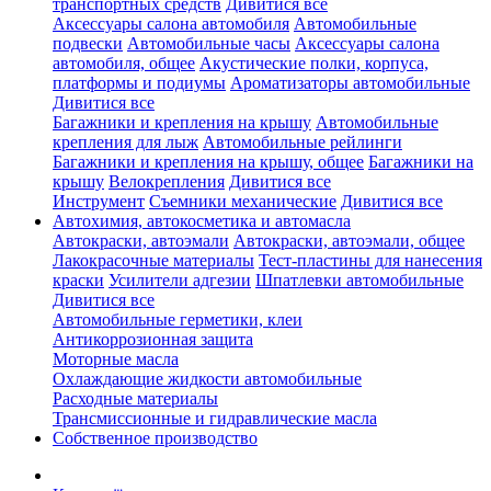
транспортных средств
Дивитися все
Аксессуары салона автомобиля
Автомобильные
подвески
Автомобильные часы
Аксессуары салона
автомобиля, общее
Акустические полки, корпуса,
платформы и подиумы
Ароматизаторы автомобильные
Дивитися все
Багажники и крепления на крышу
Автомобильные
крепления для лыж
Автомобильные рейлинги
Багажники и крепления на крышу, общее
Багажники на
крышу
Велокрепления
Дивитися все
Инструмент
Съемники механические
Дивитися все
Автохимия, автокосметика и автомасла
Автокраски, автоэмали
Автокраски, автоэмали, общее
Лакокрасочные материалы
Тест-пластины для нанесения
краски
Усилители адгезии
Шпатлевки автомобильные
Дивитися все
Автомобильные герметики, клеи
Антикоррозионная защита
Моторные масла
Охлаждающие жидкости автомобильные
Расходные материалы
Трансмиссионные и гидравлические масла
Собственное производство