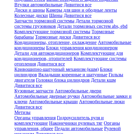
Втулки автомобильные
Дивитися все
Диски и шины
Камеры для шин и ободные ленты
Колесные диски
Шины
Дивитися все
Запчасти тормозной системы
Детали тормозной
системы грузовиков
Детали тормозных систем abs, ebd
Комплектующие тормозной системы
Тормозные
барабаны
Тормозные диски
Дивитися все
Кондиционеры, отопление, охлаждение
Автомобильные
кондиционеры
Блоки управления кондиционером
Детали для автокондиционеров
Комплектующие для
кондиционеров, отопителей
Комплектующие системы
отопления
Дивитися все
Кривошипно-шатунный механизм (кшм)
Блоки
цилиндров
Вкладыши коренные и шатунные
Гильзы
двигателя
Головки блока цилиндров
Детали кшм
Дивитися все
Кузовные запчасти
Автомобильные двери
Автомобильные дверные ручки
Автомобильные замки и
ключи
Автомобильные крыши
Автомобильные люки
Дивитися все
Метизы
Органы управления
Гидроусилитель руля и
комплектующие
Наконечники рулевых тяг
Органы
управления, общее
Педали автомобильные
Рулевой
механизм
Дивитися все