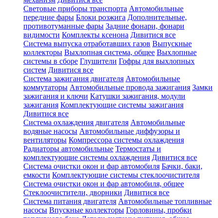
Световые приборы транспорта
Автомобильные
передние фары
Блоки розжига
Дополнительные,
противотуманные фары
Задние фонари, фонари
видимости
Комплекты ксенона
Дивитися все
Система выпуска отработавших газов
Выпускные
коллекторы
Выхлопная система, общее
Выхлопные
системы в сборе
Глушители
Гофры для выхлопных
систем
Дивитися все
Система зажигания двигателя
Автомобильные
коммутаторы
Автомобильные провода зажигания
Замки
зажигания и ключи
Катушки зажигания, модули
зажигания
Комплектующие системы зажигания
Дивитися все
Система охлаждения двигателя
Автомобильные
водяные насосы
Автомобильные диффузоры и
вентиляторы
Компрессора системы охлаждения
Радиаторы автомобильные
Термостаты и
комплектующие системы охлаждения
Дивитися все
Система очистки окон и фар автомобиля
Бачки, баки,
емкости
Комплектующие системы стеклоочистителя
Система очистки окон и фар автомобиля, общее
Стеклоочистители, дворники
Дивитися все
Система питания двигателя
Автомобильные топливные
насосы
Впускные коллекторы
Горловины, пробки