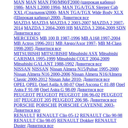
MAN
MAN
MAN F90/M90/F2000 (широкая кабина)
1986-
MAN L2000 1994-
MAN TGA/TGX Sleeper Cab
XXL (Спальник)2000-
MAN TGA/TGX Wide Body XLX
(Широкая кабина) 2000-
Дивитися все
MAZDA
MAZDA
MAZDA 2 2003-2007
MAZDA 2 2007-
2014
MAZDA 3 2004-2009 HB
MAZDA 3 2004-2009 SDN
Дивитися все
MERCEDES
MB 100 B 1987-1996
MB A168 1997-2004
MB Actros 1996-2011
MB Atego/Axor 1997-
MB M-Class
1998-2005
Дивитися все
MITSUBISHI
MITSUBISHI
Mitsubishi ASX
Mitsubishi
CARISMA 1995-1999
Mitsubishi COLT 2004-2009
Mitsubishi GALANT 1988-1992
Дивитися все
NISSAN
NISSAN
Nissan Almera N15/Pulsar 1995-2000
Nissan Almera N16 2000-2006
Nissan Almera N16/Almera
Classic 2000-2012
Nissan Juke 2010-
Дивитися все
OPEL
OPEL
Opel Agila A 00-07
Opel Ascona C 81-88
Opel
Astra F 91-98
Opel Astra G 98-09
Дивитися все
PEUGEOT
PEUGEOT
PEUGEOT 106 96-02
PEUGEOT
107
PEUGEOT 205
PEUGEOT 206 98-
Дивитися все
PORSCHE
PORSCHE
PORSCHE CAYENNE 2003-
Дивитися все
RENAULT
RENAULT Clio 05-12
RENAULT Clio 90-98
RENAULT Clio 98-05
RENAULT Dokker
RENAULT
Duster
Дивитися все