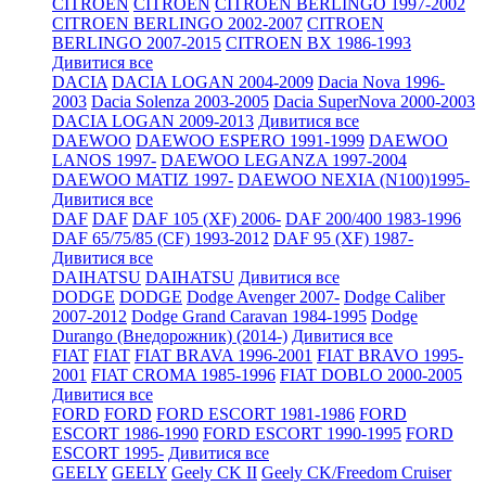
CITROEN
CITROEN
CITROEN BERLINGO 1997-2002
CITROEN BERLINGO 2002-2007
CITROEN
BERLINGO 2007-2015
CITROEN BX 1986-1993
Дивитися все
DACIA
DACIA LOGAN 2004-2009
Dacia Nova 1996-
2003
Dacia Solenza 2003-2005
Dacia SuperNova 2000-2003
DACIA LOGAN 2009-2013
Дивитися все
DAEWOO
DAEWOO ESPERO 1991-1999
DAEWOO
LANOS 1997-
DAEWOO LEGANZA 1997-2004
DAEWOO MATIZ 1997-
DAEWOO NEXIA (N100)1995-
Дивитися все
DAF
DAF
DAF 105 (XF) 2006-
DAF 200/400 1983-1996
DAF 65/75/85 (CF) 1993-2012
DAF 95 (XF) 1987-
Дивитися все
DAIHATSU
DAIHATSU
Дивитися все
DODGE
DODGE
Dodge Avenger 2007-
Dodge Caliber
2007-2012
Dodge Grand Caravan 1984-1995
Dodge
Durango (Внедорожник) (2014-)
Дивитися все
FIAT
FIAT
FIAT BRAVA 1996-2001
FIAT BRAVO 1995-
2001
FIAT CROMA 1985-1996
FIAT DOBLO 2000-2005
Дивитися все
FORD
FORD
FORD ESCORT 1981-1986
FORD
ESCORT 1986-1990
FORD ESCORT 1990-1995
FORD
ESCORT 1995-
Дивитися все
GEELY
GEELY
Geely CK II
Geely CK/Freedom Cruiser