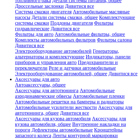
топливного бака
Детали системы питания, общее
Дроссельные заслонки
Дивитися все
Система смазки двигателя
Автомобильные масляные
насосы
Детали системы смазки, общее
Комплектующие
системы смазки
Поддоны двигателя
Фильтры
гидравлические
Дивитися все
Фильтры для авто
Автомобильные фильтры, общее
Комплекты автомобильных фильтров
Фильтры салона
Дивитися все
Электрооборудование автомобилей
Генераторы,
альтернаторы и комплектующие
Индикаторы, панели
приборов и управления авто
Предохранители и
переключатели
Реле и датчики автомобильные
Электрооборудование автомобилей, общее
Дивитися все
Аксессуары для авто
Автоаксессуары, общее
Аксессуары для автотюнинга
Автомобильные
аэродинамические обвесы
Автомобильные пленки
Автомобильные решетки на бамперы и радиаторы
Автомобильные усилители жесткости
Аксессуары для
автотюнинга, общее
Дивитися все
Аксессуары для кузова автомобиля
Аксессуары для
кузова автомобиля, общее
Внутренние накладки на
пороги
Дефлекторы автомобильные
Кронштейны
запасного колеса
Ленты контурной маркировки