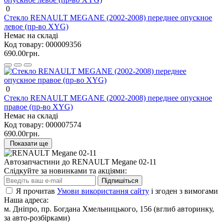
0
Стекло RENAULT MEGANE (2002-2008) переднее опускное
левое (пр-во XYG)
Немає на складі
Код товару:
000009356
690.00грн.
0
Стекло RENAULT MEGANE (2002-2008) переднее опускное
правое (пр-во XYG)
Немає на складі
Код товару:
000007574
690.00грн.
Показати ще
Автозапчастини до RENAULT Megane 02-11
Слідкуйте за новинками та акціями:
Підпишіться
Я прочитав
Умови використання сайту
і згоден з вимогами
Наша адреса:
м. Дніпро, пр. Богдана Хмельницького, 156 (вглиб авторинку,
за авто-розбірками)