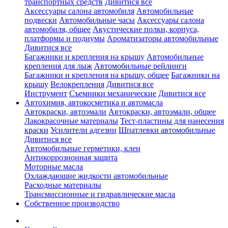
транспортных средств
Дивитися все
Аксессуары салона автомобиля
Автомобильные
подвески
Автомобильные часы
Аксессуары салона
автомобиля, общее
Акустические полки, корпуса,
платформы и подиумы
Ароматизаторы автомобильные
Дивитися все
Багажники и крепления на крышу
Автомобильные
крепления для лыж
Автомобильные рейлинги
Багажники и крепления на крышу, общее
Багажники на
крышу
Велокрепления
Дивитися все
Инструмент
Съемники механические
Дивитися все
Автохимия, автокосметика и автомасла
Автокраски, автоэмали
Автокраски, автоэмали, общее
Лакокрасочные материалы
Тест-пластины для нанесения
краски
Усилители адгезии
Шпатлевки автомобильные
Дивитися все
Автомобильные герметики, клеи
Антикоррозионная защита
Моторные масла
Охлаждающие жидкости автомобильные
Расходные материалы
Трансмиссионные и гидравлические масла
Собственное производство