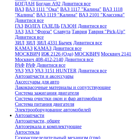
БОГДАН
Богдан А92
Дивитися все
ВАЗ
ВАЗ 1111 "Ока"
ВАЗ 1117 "Калина"
ВАЗ 1118
"Калина"
ВАЗ 1119 "Калина"
ВАЗ 2101 "Классика"
Дивитися все
ГАЗ
ВОЛГА
ГАЗЕЛЬ
ГАЗОН
Дивитися все
ЗАЗ
ЗАЗ "Форза"
Славута
Таврия
Таврия "Pick-Up"
Дивитися все
ЗИЛ
ЗИЛ
ЗИЛ 4331 Бычек
Дивитися все
КАМАЗ
КАМАЗ
Дивитися все
МОСКВИЧ
ИЖ 2126 (Ода)
МОСКВИЧ
Москвич 2141
Москвич 408-412-2140
Дивитися все
РАФ
РАФ
Дивитися все
УАЗ
УАЗ
УАЗ 3151 HUNTER
Дивитися все
Автозапчасти и аксессуары
Аксессуары для авто
Лакокрасочные материалы и сопутствующие
Система зажигания двигателя
Система очистки окон и фар автомобиля
Система питания двигателя
Электрооборудование автомобилей
Автозапчасти
Автозапчасти, общее
Автозеркала и комплектующие
Автостекла
Газораспределительный механизм (грм)