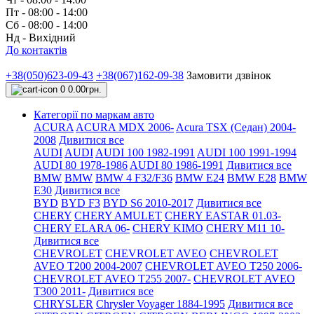
Пт - 08:00 - 14:00
Сб - 08:00 - 14:00
Нд - Вихідний
До контактів
+38(050)623-09-43
+38(067)162-09-38
Замовити дзвінок
0
0.00грн.
Категорії по маркам авто
ACURA
ACURA MDX 2006-
Acura TSX (Седан) 2004-
2008
Дивитися все
AUDI
AUDI
AUDI 100 1982-1991
AUDI 100 1991-1994
AUDI 80 1978-1986
AUDI 80 1986-1991
Дивитися все
BMW
BMW
BMW 4 F32/F36
BMW E24
BMW E28
BMW
E30
Дивитися все
BYD
BYD F3
BYD S6 2010-2017
Дивитися все
CHERY
CHERY AMULET
CHERY EASTAR 01.03-
CHERY ELARA 06-
CHERY KIMO
CHERY M11 10-
Дивитися все
CHEVROLET
CHEVROLET AVEO
CHEVROLET
AVEO Т200 2004-2007
CHEVROLET AVEO Т250 2006-
CHEVROLET AVEO Т255 2007-
CHEVROLET AVEO
Т300 2011-
Дивитися все
CHRYSLER
Chrysler Voyager 1884-1995
Дивитися все