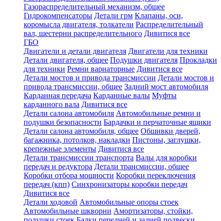
Газораспределительный механизм, общее
Гидрокомпенсаторы
Детали грм
Клапаны, оси,
коромысла двигателя, толкатели
Распределительный
вал, шестерни распределительного
Дивитися все
ГБО
Двигатели и детали двигателя
Двигатели для техники
Детали двигателя, общее
Подушки двигателя
Прокладки
для техники
Ремни вариаторные
Дивитися все
Детали мостов и привода трансмиссии
Детали мостов и
привода трансмиссии, общее
Задний мост автомобиля
Карданная передача
Карданные валы
Муфты
карданного вала
Дивитися все
Детали салона автомобиля
Автомобильные ремни и
подушки безопасности
Бардачки и перчаточные ящики
Детали салона автомобиля, общее
Обшивки дверей,
багажника, потолков, накладки
Пистоны, заглушки,
крепежные элементы
Дивитися все
Детали трансмиссии транспорта
Валы для коробки
передач и редуктора
Детали трансмиссии, общее
Коробки отбора мощности
Коробки переключения
передач (кпп)
Синхронизаторы коробки передач
Дивитися все
Детали ходовой
Автомобильные опоры стоек
Автомобильные шкворни
Амортизаторы, стойки,
подушки стоек
Балки передней и задней подвески