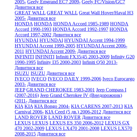
2005-
Geely Emgrand EC7 2009-
Geely FC/Vision/GC7
Дивитися все
GREAT WALL
GREAT WALL
Great Wall Hover/Haval H3
2005-
Дивитися все
HONDA
HONDA
HONDA Accord 1985-1989
HONDA
Accord 1990-1993
HONDA Accord 1992-1997
HONDA
Accord 1997-2002
Дивитися все
HYUNDAI
HYUNDAI
HYUNDAI Accent 1994-1999
HYUNDAI Accent 1999-2005
HYUNDAI Accent 2006-
2011
HYUNDAI Accent 2009-
Дивитися все
INFINITI
INFINITI
Infiniti FX35/45 2003-2009
Infinity G20
1990-1995
Infinity I35 2000-2003
Infiniti Q50 2013-
Дивитися все
ISUZU
ISUZU
Дивитися все
IVECO
IVECO
IVECO DAILY 1999-2006
Iveco Eurocargo
2003-
Дивитися все
JEEP
GRAND CHEROKEE 1983-2001
Jeep Compass I
(2007-2016)
Jeep Grand Cherokee IV (Внедорожник)
(2011-
Дивитися все
KIA
KIA
KIA Bongo 2004-
KIA CARENS 2007-2013
KIA
Carnival 2006-
KIA Ceed (5 дв.) 2006-2012
Дивитися все
LAND ROVER
LAND ROVER
Дивитися все
LEXUS
LEXUS
LEXUS ES 350 2006-2012
LEXUS GX
470 2002-2009
LEXUS LX470 2001-2008
LEXUS LX570
2008-2015
Дивитися все