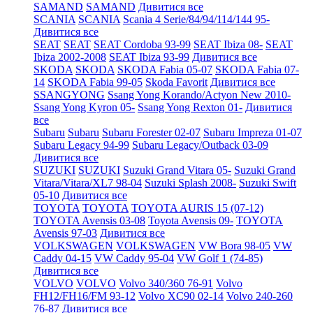
SAMAND
SAMAND
Дивитися все
SCANIA
SCANIA
Scania 4 Serie/84/94/114/144 95-
Дивитися все
SEAT
SEAT
SEAT Cordoba 93-99
SEAT Ibiza 08-
SEAT
Ibiza 2002-2008
SEAT Ibiza 93-99
Дивитися все
SKODA
SKODA
SKODA Fabia 05-07
SKODA Fabia 07-
14
SKODA Fabia 99-05
Skoda Favorit
Дивитися все
SSANGYONG
Ssang Yong Korando/Actyon New 2010-
Ssang Yong Kyron 05-
Ssang Yong Rexton 01-
Дивитися
все
Subaru
Subaru
Subaru Forester 02-07
Subaru Impreza 01-07
Subaru Legacy 94-99
Subaru Legacy/Outback 03-09
Дивитися все
SUZUKI
SUZUKI
Suzuki Grand Vitara 05-
Suzuki Grand
Vitara/Vitara/XL7 98-04
Suzuki Splash 2008-
Suzuki Swift
05-10
Дивитися все
TOYOTA
TOYOTA
TOYOTA AURIS 15 (07-12)
TOYOTA Avensis 03-08
Toyota Avensis 09-
TOYOTA
Avensis 97-03
Дивитися все
VOLKSWAGEN
VOLKSWAGEN
VW Bora 98-05
VW
Caddy 04-15
VW Caddy 95-04
VW Golf 1 (74-85)
Дивитися все
VOLVO
VOLVO
Volvo 340/360 76-91
Volvo
FH12/FH16/FM 93-12
Volvo XC90 02-14
Volvo 240-260
76-87
Дивитися все