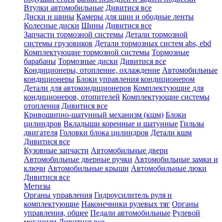
Втулки автомобильные
Дивитися все
Диски и шины
Камеры для шин и ободные ленты
Колесные диски
Шины
Дивитися все
Запчасти тормозной системы
Детали тормозной
системы грузовиков
Детали тормозных систем abs, ebd
Комплектующие тормозной системы
Тормозные
барабаны
Тормозные диски
Дивитися все
Кондиционеры, отопление, охлаждение
Автомобильные
кондиционеры
Блоки управления кондиционером
Детали для автокондиционеров
Комплектующие для
кондиционеров, отопителей
Комплектующие системы
отопления
Дивитися все
Кривошипно-шатунный механизм (кшм)
Блоки
цилиндров
Вкладыши коренные и шатунные
Гильзы
двигателя
Головки блока цилиндров
Детали кшм
Дивитися все
Кузовные запчасти
Автомобильные двери
Автомобильные дверные ручки
Автомобильные замки и
ключи
Автомобильные крыши
Автомобильные люки
Дивитися все
Метизы
Органы управления
Гидроусилитель руля и
комплектующие
Наконечники рулевых тяг
Органы
управления, общее
Педали автомобильные
Рулевой
механизм
Дивитися все