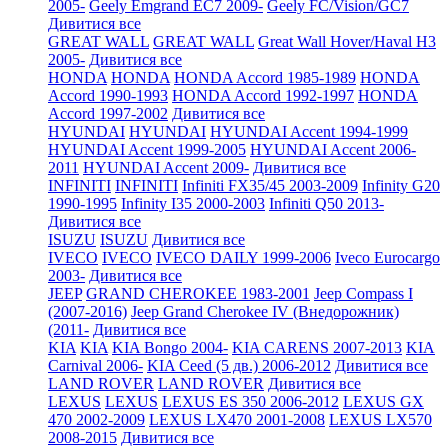
2005-
Geely Emgrand EC7 2009-
Geely FC/Vision/GC7
Дивитися все
GREAT WALL
GREAT WALL
Great Wall Hover/Haval H3
2005-
Дивитися все
HONDA
HONDA
HONDA Accord 1985-1989
HONDA
Accord 1990-1993
HONDA Accord 1992-1997
HONDA
Accord 1997-2002
Дивитися все
HYUNDAI
HYUNDAI
HYUNDAI Accent 1994-1999
HYUNDAI Accent 1999-2005
HYUNDAI Accent 2006-
2011
HYUNDAI Accent 2009-
Дивитися все
INFINITI
INFINITI
Infiniti FX35/45 2003-2009
Infinity G20
1990-1995
Infinity I35 2000-2003
Infiniti Q50 2013-
Дивитися все
ISUZU
ISUZU
Дивитися все
IVECO
IVECO
IVECO DAILY 1999-2006
Iveco Eurocargo
2003-
Дивитися все
JEEP
GRAND CHEROKEE 1983-2001
Jeep Compass I
(2007-2016)
Jeep Grand Cherokee IV (Внедорожник)
(2011-
Дивитися все
KIA
KIA
KIA Bongo 2004-
KIA CARENS 2007-2013
KIA
Carnival 2006-
KIA Ceed (5 дв.) 2006-2012
Дивитися все
LAND ROVER
LAND ROVER
Дивитися все
LEXUS
LEXUS
LEXUS ES 350 2006-2012
LEXUS GX
470 2002-2009
LEXUS LX470 2001-2008
LEXUS LX570
2008-2015
Дивитися все