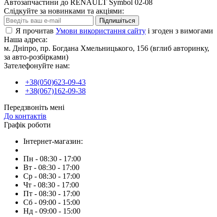
Автозапчастини до RENAULT Symbol 02-08
Слідкуйте за новинками та акціями:
Підпишіться
Я прочитав
Умови використання сайту
і згоден з вимогами
Наша адреса:
м. Дніпро, пр. Богдана Хмельницького, 156 (вглиб авторинку,
за авто-розбірками)
Зателефонуйте нам:
+38(050)623-09-43
+38(067)162-09-38
Передзвоніть мені
До контактів
Графік роботи
Інтернет-магазин:
Пн - 08:30 - 17:00
Вт - 08:30 - 17:00
Ср - 08:30 - 17:00
Чт - 08:30 - 17:00
Пт - 08:30 - 17:00
Сб - 09:00 - 15:00
Нд - 09:00 - 15:00