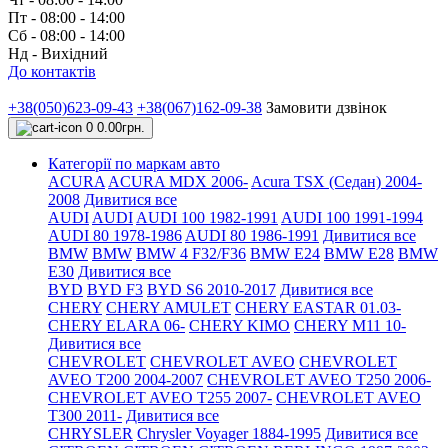
Пт - 08:00 - 14:00
Сб - 08:00 - 14:00
Нд - Вихідний
До контактів
+38(050)623-09-43
+38(067)162-09-38
Замовити дзвінок
0
0.00грн.
Категорії по маркам авто
ACURA
ACURA MDX 2006-
Acura TSX (Седан) 2004-
2008
Дивитися все
AUDI
AUDI
AUDI 100 1982-1991
AUDI 100 1991-1994
AUDI 80 1978-1986
AUDI 80 1986-1991
Дивитися все
BMW
BMW
BMW 4 F32/F36
BMW E24
BMW E28
BMW
E30
Дивитися все
BYD
BYD F3
BYD S6 2010-2017
Дивитися все
CHERY
CHERY AMULET
CHERY EASTAR 01.03-
CHERY ELARA 06-
CHERY KIMO
CHERY M11 10-
Дивитися все
CHEVROLET
CHEVROLET AVEO
CHEVROLET
AVEO Т200 2004-2007
CHEVROLET AVEO Т250 2006-
CHEVROLET AVEO Т255 2007-
CHEVROLET AVEO
Т300 2011-
Дивитися все
CHRYSLER
Chrysler Voyager 1884-1995
Дивитися все