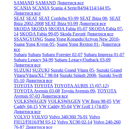
SAMAND
SAMAND
Дивитися все
SCANIA
SCANIA
Scania 4 Serie/84/94/114/144 95-
Дивитися все
SEAT
SEAT
SEAT Cordoba 93-99
SEAT Ibiza 08-
SEAT
Ibiza 2002-2008
SEAT Ibiza 93-99
Дивитися все
SKODA
SKODA
SKODA Fabia 05-07
SKODA Fabia 07-
14
SKODA Fabia 99-05
Skoda Favorit
Дивитися все
SSANGYONG
Ssang Yong Korando/Actyon New 2010-
Ssang Yong Kyron 05-
Ssang Yong Rexton 01-
Дивитися
все
Subaru
Subaru
Subaru Forester 02-07
Subaru Impreza 01-07
Subaru Legacy 94-99
Subaru Legacy/Outback 03-09
Дивитися все
SUZUKI
SUZUKI
Suzuki Grand Vitara 05-
Suzuki Grand
Vitara/Vitara/XL7 98-04
Suzuki Splash 2008-
Suzuki Swift
05-10
Дивитися все
TOYOTA
TOYOTA
TOYOTA AURIS 15 (07-12)
TOYOTA Avensis 03-08
Toyota Avensis 09-
TOYOTA
Avensis 97-03
Дивитися все
VOLKSWAGEN
VOLKSWAGEN
VW Bora 98-05
VW
Caddy 04-15
VW Caddy 95-04
VW Golf 1 (74-85)
Дивитися все
VOLVO
VOLVO
Volvo 340/360 76-91
Volvo
FH12/FH16/FM 93-12
Volvo XC90 02-14
Volvo 240-260
76-87
Дивитися все