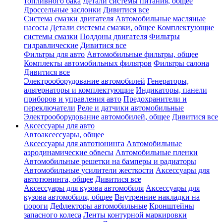
топливного бака
Детали системы питания, общее
Дроссельные заслонки
Дивитися все
Система смазки двигателя
Автомобильные масляные
насосы
Детали системы смазки, общее
Комплектующие
системы смазки
Поддоны двигателя
Фильтры
гидравлические
Дивитися все
Фильтры для авто
Автомобильные фильтры, общее
Комплекты автомобильных фильтров
Фильтры салона
Дивитися все
Электрооборудование автомобилей
Генераторы,
альтернаторы и комплектующие
Индикаторы, панели
приборов и управления авто
Предохранители и
переключатели
Реле и датчики автомобильные
Электрооборудование автомобилей, общее
Дивитися все
Аксессуары для авто
Автоаксессуары, общее
Аксессуары для автотюнинга
Автомобильные
аэродинамические обвесы
Автомобильные пленки
Автомобильные решетки на бамперы и радиаторы
Автомобильные усилители жесткости
Аксессуары для
автотюнинга, общее
Дивитися все
Аксессуары для кузова автомобиля
Аксессуары для
кузова автомобиля, общее
Внутренние накладки на
пороги
Дефлекторы автомобильные
Кронштейны
запасного колеса
Ленты контурной маркировки