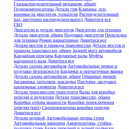
Газораспределительный механизм, общее
Гидрокомпенсаторы
Детали грм
Клапаны, оси,
коромысла двигателя, толкатели
Распределительный
вал, шестерни распределительного
Дивитися все
ГБО
Двигатели и детали двигателя
Двигатели для техники
Детали двигателя, общее
Подушки двигателя
Прокладки
для техники
Ремни вариаторные
Дивитися все
Детали мостов и привода трансмиссии
Детали мостов и
привода трансмиссии, общее
Задний мост автомобиля
Карданная передача
Карданные валы
Муфты
карданного вала
Дивитися все
Детали салона автомобиля
Автомобильные ремни и
подушки безопасности
Бардачки и перчаточные ящики
Детали салона автомобиля, общее
Обшивки дверей,
багажника, потолков, накладки
Пистоны, заглушки,
крепежные элементы
Дивитися все
Детали трансмиссии транспорта
Валы для коробки
передач и редуктора
Детали трансмиссии, общее
Коробки отбора мощности
Коробки переключения
передач (кпп)
Синхронизаторы коробки передач
Дивитися все
Детали ходовой
Автомобильные опоры стоек
Автомобильные шкворни
Амортизаторы, стойки,
подушки стоек
Балки передней и задней подвески