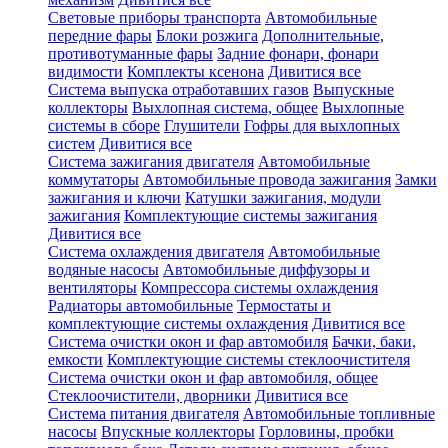
Световые приборы транспорта
Автомобильные
передние фары
Блоки розжига
Дополнительные,
противотуманные фары
Задние фонари, фонари
видимости
Комплекты ксенона
Дивитися все
Система выпуска отработавших газов
Выпускные
коллекторы
Выхлопная система, общее
Выхлопные
системы в сборе
Глушители
Гофры для выхлопных
систем
Дивитися все
Система зажигания двигателя
Автомобильные
коммутаторы
Автомобильные провода зажигания
Замки
зажигания и ключи
Катушки зажигания, модули
зажигания
Комплектующие системы зажигания
Дивитися все
Система охлаждения двигателя
Автомобильные
водяные насосы
Автомобильные диффузоры и
вентиляторы
Компрессора системы охлаждения
Радиаторы автомобильные
Термостаты и
комплектующие системы охлаждения
Дивитися все
Система очистки окон и фар автомобиля
Бачки, баки,
емкости
Комплектующие системы стеклоочистителя
Система очистки окон и фар автомобиля, общее
Стеклоочистители, дворники
Дивитися все
Система питания двигателя
Автомобильные топливные
насосы
Впускные коллекторы
Горловины, пробки