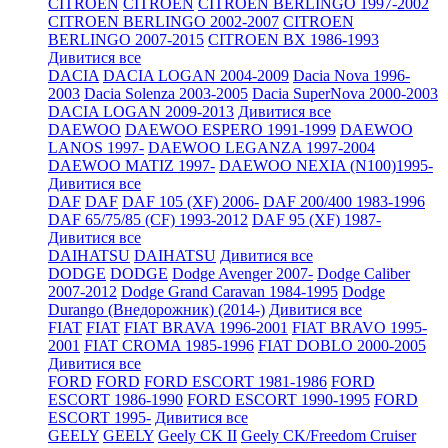
CITROEN
CITROEN
CITROEN BERLINGO 1997-2002
CITROEN BERLINGO 2002-2007
CITROEN
BERLINGO 2007-2015
CITROEN BX 1986-1993
Дивитися все
DACIA
DACIA LOGAN 2004-2009
Dacia Nova 1996-
2003
Dacia Solenza 2003-2005
Dacia SuperNova 2000-2003
DACIA LOGAN 2009-2013
Дивитися все
DAEWOO
DAEWOO ESPERO 1991-1999
DAEWOO
LANOS 1997-
DAEWOO LEGANZA 1997-2004
DAEWOO MATIZ 1997-
DAEWOO NEXIA (N100)1995-
Дивитися все
DAF
DAF
DAF 105 (XF) 2006-
DAF 200/400 1983-1996
DAF 65/75/85 (CF) 1993-2012
DAF 95 (XF) 1987-
Дивитися все
DAIHATSU
DAIHATSU
Дивитися все
DODGE
DODGE
Dodge Avenger 2007-
Dodge Caliber
2007-2012
Dodge Grand Caravan 1984-1995
Dodge
Durango (Внедорожник) (2014-)
Дивитися все
FIAT
FIAT
FIAT BRAVA 1996-2001
FIAT BRAVO 1995-
2001
FIAT CROMA 1985-1996
FIAT DOBLO 2000-2005
Дивитися все
FORD
FORD
FORD ESCORT 1981-1986
FORD
ESCORT 1986-1990
FORD ESCORT 1990-1995
FORD
ESCORT 1995-
Дивитися все
GEELY
GEELY
Geely CK II
Geely CK/Freedom Cruiser