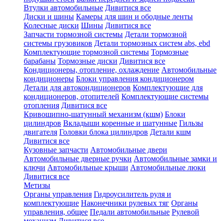
Втулки автомобильные
Дивитися все
Диски и шины
Камеры для шин и ободные ленты
Колесные диски
Шины
Дивитися все
Запчасти тормозной системы
Детали тормозной
системы грузовиков
Детали тормозных систем abs, ebd
Комплектующие тормозной системы
Тормозные
барабаны
Тормозные диски
Дивитися все
Кондиционеры, отопление, охлаждение
Автомобильные
кондиционеры
Блоки управления кондиционером
Детали для автокондиционеров
Комплектующие для
кондиционеров, отопителей
Комплектующие системы
отопления
Дивитися все
Кривошипно-шатунный механизм (кшм)
Блоки
цилиндров
Вкладыши коренные и шатунные
Гильзы
двигателя
Головки блока цилиндров
Детали кшм
Дивитися все
Кузовные запчасти
Автомобильные двери
Автомобильные дверные ручки
Автомобильные замки и
ключи
Автомобильные крыши
Автомобильные люки
Дивитися все
Метизы
Органы управления
Гидроусилитель руля и
комплектующие
Наконечники рулевых тяг
Органы
управления, общее
Педали автомобильные
Рулевой
механизм
Дивитися все