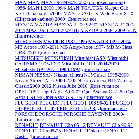
MAN
MAN
MAN F90/M90/F2000 (широкая кабина)
1986-
MAN L2000 1994-
MAN TGA/TGX Sleeper Cab
XXL (Спальник)2000-
MAN TGA/TGX Wide Body XLX
(Широкая кабина) 2000-
Дивитися все
MAZDA
MAZDA
MAZDA 2 2003-2007
MAZDA 2 2007-
2014
MAZDA 3 2004-2009 HB
MAZDA 3 2004-2009 SDN
Дивитися все
MERCEDES
MB 100 B 1987-1996
MB A168 1997-2004
MB Actros 1996-2011
MB Atego/Axor 1997-
MB M-Class
1998-2005
Дивитися все
MITSUBISHI
MITSUBISHI
Mitsubishi ASX
Mitsubishi
CARISMA 1995-1999
Mitsubishi COLT 2004-2009
Mitsubishi GALANT 1988-1992
Дивитися все
NISSAN
NISSAN
Nissan Almera N15/Pulsar 1995-2000
Nissan Almera N16 2000-2006
Nissan Almera N16/Almera
Classic 2000-2012
Nissan Juke 2010-
Дивитися все
OPEL
OPEL
Opel Agila A 00-07
Opel Ascona C 81-88
Opel
Astra F 91-98
Opel Astra G 98-09
Дивитися все
PEUGEOT
PEUGEOT
PEUGEOT 106 96-02
PEUGEOT
107
PEUGEOT 205
PEUGEOT 206 98-
Дивитися все
PORSCHE
PORSCHE
PORSCHE CAYENNE 2003-
Дивитися все
RENAULT
RENAULT Clio 05-12
RENAULT Clio 90-98
RENAULT Clio 98-05
RENAULT Dokker
RENAULT
Duster
Дивитися все