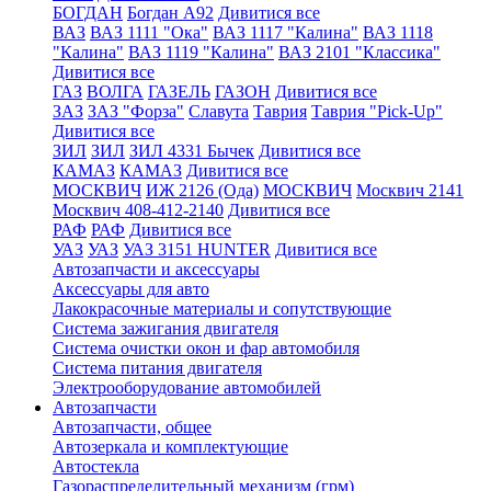
БОГДАН
Богдан А92
Дивитися все
ВАЗ
ВАЗ 1111 "Ока"
ВАЗ 1117 "Калина"
ВАЗ 1118
"Калина"
ВАЗ 1119 "Калина"
ВАЗ 2101 "Классика"
Дивитися все
ГАЗ
ВОЛГА
ГАЗЕЛЬ
ГАЗОН
Дивитися все
ЗАЗ
ЗАЗ "Форза"
Славута
Таврия
Таврия "Pick-Up"
Дивитися все
ЗИЛ
ЗИЛ
ЗИЛ 4331 Бычек
Дивитися все
КАМАЗ
КАМАЗ
Дивитися все
МОСКВИЧ
ИЖ 2126 (Ода)
МОСКВИЧ
Москвич 2141
Москвич 408-412-2140
Дивитися все
РАФ
РАФ
Дивитися все
УАЗ
УАЗ
УАЗ 3151 HUNTER
Дивитися все
Автозапчасти и аксессуары
Аксессуары для авто
Лакокрасочные материалы и сопутствующие
Система зажигания двигателя
Система очистки окон и фар автомобиля
Система питания двигателя
Электрооборудование автомобилей
Автозапчасти
Автозапчасти, общее
Автозеркала и комплектующие
Автостекла
Газораспределительный механизм (грм)