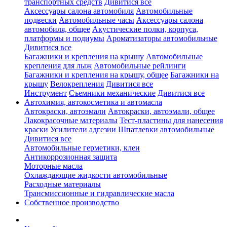
транспортных средств
Дивитися все
Аксессуары салона автомобиля
Автомобильные
подвески
Автомобильные часы
Аксессуары салона
автомобиля, общее
Акустические полки, корпуса,
платформы и подиумы
Ароматизаторы автомобильные
Дивитися все
Багажники и крепления на крышу
Автомобильные
крепления для лыж
Автомобильные рейлинги
Багажники и крепления на крышу, общее
Багажники на
крышу
Велокрепления
Дивитися все
Инструмент
Съемники механические
Дивитися все
Автохимия, автокосметика и автомасла
Автокраски, автоэмали
Автокраски, автоэмали, общее
Лакокрасочные материалы
Тест-пластины для нанесения
краски
Усилители адгезии
Шпатлевки автомобильные
Дивитися все
Автомобильные герметики, клеи
Антикоррозионная защита
Моторные масла
Охлаждающие жидкости автомобильные
Расходные материалы
Трансмиссионные и гидравлические масла
Собственное производство