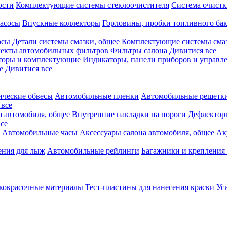
ости
Комплектующие системы стеклоочистителя
Система очистк
асосы
Впускные коллекторы
Горловины, пробки топливного ба
осы
Детали системы смазки, общее
Комплектующие системы сма
екты автомобильных фильтров
Фильтры салона
Дивитися все
аторы и комплектующие
Индикаторы, панели приборов и управле
е
Дивитися все
ческие обвесы
Автомобильные пленки
Автомобильные решетки
 все
а автомобиля, общее
Внутренние накладки на пороги
Дефлектор
се
Автомобильные часы
Аксессуары салона автомобиля, общее
Ак
ения для лыж
Автомобильные рейлинги
Багажники и крепления 
кокрасочные материалы
Тест-пластины для нанесения краски
Ус