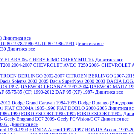
8
Дивитися все
DI 80 1978-1986
AUDI 80 1986-1991
Дивитися все
30
Дивитися все
Y ELARA 06-
CHERY KIMO
CHERY M11 10-
Дивитися все
200 2004-2007
CHEVROLET AVEO Т250 2006-
CHEVROLET AV
ITROEN BERLINGO 2002-2007
CITROEN BERLINGO 2007-201
Dacia Solenza 2003-2005
Dacia SuperNova 2000-2003
DACIA LOGA
S 1997-
DAEWOO LEGANZA 1997-2004
DAEWOO MATIZ 19
F 65/75/85 (CF) 1993-2012
DAF 95 (XF) 1987-
Дивитися все
-2012
Dodge Grand Caravan 1984-1995
Dodge Durango (Внедорожн
01
FIAT CROMA 1985-1996
FIAT DOBLO 2000-2005
Дивитися вс
986-1990
FORD ESCORT 1990-1995
FORD ESCORT 1995-
Диви
5-
Geely Emgrand EC7 2009-
Geely FC/Vision/GC7
Дивитися все
2005-
Дивитися все
rd 1990-1993
HONDA Accord 1992-1997
HONDA Accord 1997-2