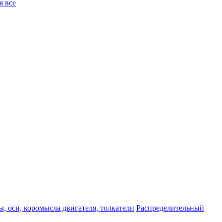
я все
, оси, коромысла двигателя, толкатели
Распределительный