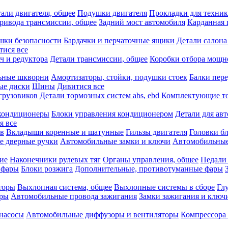
али двигателя, общее
Подушки двигателя
Прокладки для техни
привода трансмиссии, общее
Задний мост автомобиля
Карданная 
шки безопасности
Бардачки и перчаточные ящики
Детали салона
тися все
ч и редуктора
Детали трансмиссии, общее
Коробки отбора мощн
ьные шкворни
Амортизаторы, стойки, подушки стоек
Балки пере
ые диски
Шины
Дивитися все
грузовиков
Детали тормозных систем abs, ebd
Комплектующие т
кондиционеры
Блоки управления кондиционером
Детали для ав
я все
в
Вкладыши коренные и шатунные
Гильзы двигателя
Головки б
е дверные ручки
Автомобильные замки и ключи
Автомобильны
ие
Наконечники рулевых тяг
Органы управления, общее
Педали
 фары
Блоки розжига
Дополнительные, противотуманные фары
торы
Выхлопная система, общее
Выхлопные системы в сборе
Гл
оры
Автомобильные провода зажигания
Замки зажигания и ключ
насосы
Автомобильные диффузоры и вентиляторы
Компрессора