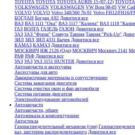
TOYOTA
TOYOTA
TOYOTA AURIS 15 (07-12)
TOYOTA A
VOLKSWAGEN
VOLKSWAGEN
VW Bora 98-05
VW Cadd
VOLVO
VOLVO
Volvo 340/360 76-91
Volvo FH12/FH16/F
БОГДАН
Богдан А92
Дивитися все
ВАЗ
ВАЗ 1111 "Ока"
ВАЗ 1117 "Калина"
ВАЗ 1118 "Кали
ГАЗ
ВОЛГА
ГАЗЕЛЬ
ГАЗОН
Дивитися все
ЗАЗ
ЗАЗ "Форза"
Славута
Таврия
Таврия "Pick-Up"
Дивит
ЗИЛ
ЗИЛ
ЗИЛ 4331 Бычек
Дивитися все
КАМАЗ
КАМАЗ
Дивитися все
МОСКВИЧ
ИЖ 2126 (Ода)
МОСКВИЧ
Москвич 2141
Мо
РАФ
РАФ
Дивитися все
УАЗ
УАЗ
УАЗ 3151 HUNTER
Дивитися все
Автозапчасти и аксессуары
Аксессуары для авто
Лакокрасочные материалы и сопутствующие
Система зажигания двигателя
Система очистки окон и фар автомобиля
Система питания двигателя
Электрооборудование автомобилей
Автозапчасти
Автозапчасти, общее
Автозеркала и комплектующие
Автостекла
Газораспределительный механизм (грм)
Газораспределит
вал, шестерни распределительного
Дивитися все