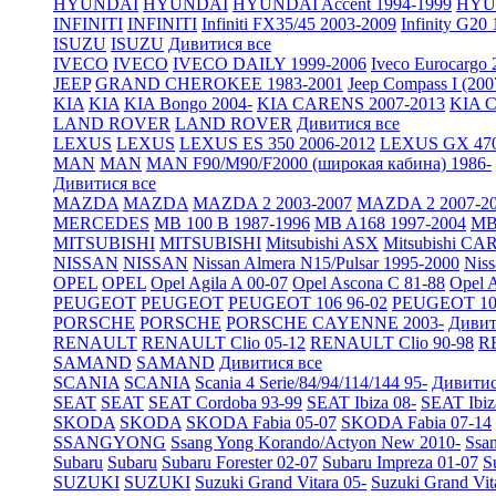
HYUNDAI
HYUNDAI
HYUNDAI Accent 1994-1999
HYUN
INFINITI
INFINITI
Infiniti FX35/45 2003-2009
Infinity G20
ISUZU
ISUZU
Дивитися все
IVECO
IVECO
IVECO DAILY 1999-2006
Iveco Eurocargo 
JEEP
GRAND CHEROKEE 1983-2001
Jeep Compass I (200
KIA
KIA
KIA Bongo 2004-
KIA CARENS 2007-2013
KIA C
LAND ROVER
LAND ROVER
Дивитися все
LEXUS
LEXUS
LEXUS ES 350 2006-2012
LEXUS GX 470
MAN
MAN
MAN F90/M90/F2000 (широкая кабина) 1986-
Дивитися все
MAZDA
MAZDA
MAZDA 2 2003-2007
MAZDA 2 2007-2
MERCEDES
MB 100 B 1987-1996
MB A168 1997-2004
MB 
MITSUBISHI
MITSUBISHI
Mitsubishi ASX
Mitsubishi CA
NISSAN
NISSAN
Nissan Almera N15/Pulsar 1995-2000
Nis
OPEL
OPEL
Opel Agila A 00-07
Opel Ascona C 81-88
Opel A
PEUGEOT
PEUGEOT
PEUGEOT 106 96-02
PEUGEOT 10
PORSCHE
PORSCHE
PORSCHE CAYENNE 2003-
Дивит
RENAULT
RENAULT Clio 05-12
RENAULT Clio 90-98
R
SAMAND
SAMAND
Дивитися все
SCANIA
SCANIA
Scania 4 Serie/84/94/114/144 95-
Дивитис
SEAT
SEAT
SEAT Cordoba 93-99
SEAT Ibiza 08-
SEAT Ibiz
SKODA
SKODA
SKODA Fabia 05-07
SKODA Fabia 07-14
SSANGYONG
Ssang Yong Korando/Actyon New 2010-
Ssa
Subaru
Subaru
Subaru Forester 02-07
Subaru Impreza 01-07
S
SUZUKI
SUZUKI
Suzuki Grand Vitara 05-
Suzuki Grand Vit