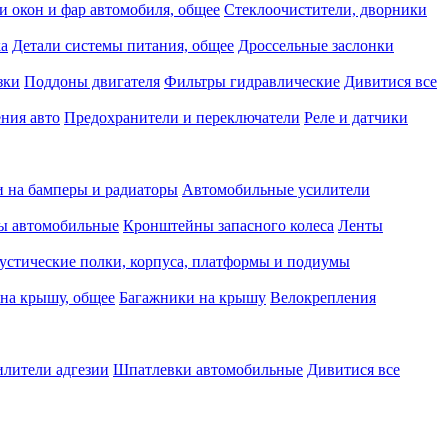
и окон и фар автомобиля, общее
Стеклоочистители, дворники
ка
Детали системы питания, общее
Дроссельные заслонки
зки
Поддоны двигателя
Фильтры гидравлические
Дивитися все
ния авто
Предохранители и переключатели
Реле и датчики
 на бамперы и радиаторы
Автомобильные усилители
ы автомобильные
Кронштейны запасного колеса
Ленты
устические полки, корпуса, платформы и подиумы
на крышу, общее
Багажники на крышу
Велокрепления
илители адгезии
Шпатлевки автомобильные
Дивитися все