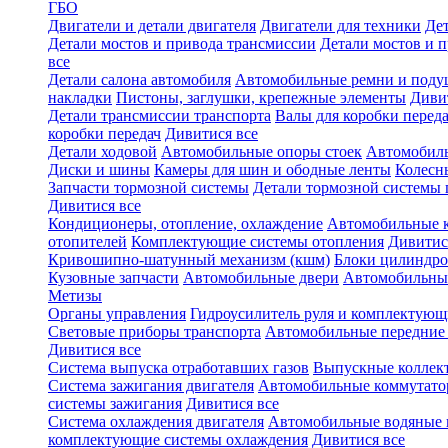
ГБО
Двигатели и детали двигателя
Двигатели для техники
Дет
Детали мостов и привода трансмиссии
Детали мостов и 
все
Детали салона автомобиля
Автомобильные ремни и поду
накладки
Пистоны, заглушки, крепежные элементы
Диви
Детали трансмиссии транспорта
Валы для коробки переда
коробки передач
Дивитися все
Детали ходовой
Автомобильные опоры стоек
Автомобил
Диски и шины
Камеры для шин и ободные ленты
Колесн
Запчасти тормозной системы
Детали тормозной системы 
Дивитися все
Кондиционеры, отопление, охлаждение
Автомобильные 
отопителей
Комплектующие системы отопления
Дивитис
Кривошипно-шатунный механизм (кшм)
Блоки цилиндро
Кузовные запчасти
Автомобильные двери
Автомобильны
Метизы
Органы управления
Гидроусилитель руля и комплектующ
Световые приборы транспорта
Автомобильные передние
Дивитися все
Система выпуска отработавших газов
Выпускные коллек
Система зажигания двигателя
Автомобильные коммутат
системы зажигания
Дивитися все
Система охлаждения двигателя
Автомобильные водяные 
комплектующие системы охлаждения
Дивитися все