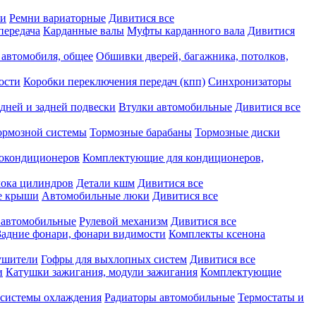
ки
Ремни вариаторные
Дивитися все
передача
Карданные валы
Муфты карданного вала
Дивитися
 автомобиля, общее
Обшивки дверей, багажника, потолков,
ости
Коробки переключения передач (кпп)
Синхронизаторы
дней и задней подвески
Втулки автомобильные
Дивитися все
ормозной системы
Тормозные барабаны
Тормозные диски
токондиционеров
Комплектующие для кондиционеров,
лока цилиндров
Детали кшм
Дивитися все
е крыши
Автомобильные люки
Дивитися все
 автомобильные
Рулевой механизм
Дивитися все
Задние фонари, фонари видимости
Комплекты ксенона
ушители
Гофры для выхлопных систем
Дивитися все
и
Катушки зажигания, модули зажигания
Комплектующие
 системы охлаждения
Радиаторы автомобильные
Термостаты и