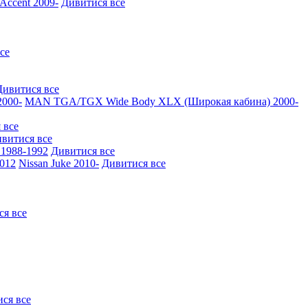
ccent 2009-
Дивитися все
се
Дивитися все
000-
MAN TGA/TGX Wide Body XLX (Широкая кабина) 2000-
 все
витися все
1988-1992
Дивитися все
2012
Nissan Juke 2010-
Дивитися все
ся все
ся все