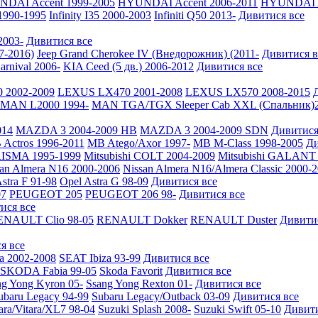
DAI Accent 1999-2005
HYUNDAI Accent 2006-2011
HYUNDAI A
 1990-1995
Infinity I35 2000-2003
Infiniti Q50 2013-
Дивитися все
2003-
Дивитися все
7-2016)
Jeep Grand Cherokee IV (Внедорожник) (2011-
Дивитися в
arnival 2006-
KIA Ceed (5 дв.) 2006-2012
Дивитися все
 2002-2009
LEXUS LX470 2001-2008
LEXUS LX570 2008-2015
MAN L2000 1994-
MAN TGA/TGX Sleeper Cab XXL (Спальник)2
014
MAZDA 3 2004-2009 HB
MAZDA 3 2004-2009 SDN
Дивитися
Actros 1996-2011
MB Atego/Axor 1997-
MB M-Class 1998-2005
Ди
RISMA 1995-1999
Mitsubishi COLT 2004-2009
Mitsubishi GALANT 
san Almera N16 2000-2006
Nissan Almera N16/Almera Classic 2000-
stra F 91-98
Opel Astra G 98-09
Дивитися все
7
PEUGEOT 205
PEUGEOT 206 98-
Дивитися все
ися все
ENAULT Clio 98-05
RENAULT Dokker
RENAULT Duster
Дивити
я все
a 2002-2008
SEAT Ibiza 93-99
Дивитися все
SKODA Fabia 99-05
Skoda Favorit
Дивитися все
ng Yong Kyron 05-
Ssang Yong Rexton 01-
Дивитися все
ubaru Legacy 94-99
Subaru Legacy/Outback 03-09
Дивитися все
ara/Vitara/XL7 98-04
Suzuki Splash 2008-
Suzuki Swift 05-10
Дивити