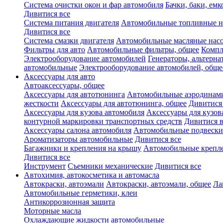
Система очистки окон и фар автомобиля
Бачки, баки, емк
Дивитися все
Система питания двигателя
Автомобильные топливные н
Дивитися все
Система смазки двигателя
Автомобильные масляные нас
Фильтры для авто
Автомобильные фильтры, общее
Компл
Электрооборудование автомобилей
Генераторы, альтерн
автомобильные
Электрооборудование автомобилей, обще
Аксессуары для авто
Автоаксессуары, общее
Аксессуары для автотюнинга
Автомобильные аэродинами
жесткости
Аксессуары для автотюнинга, общее
Дивитися
Аксессуары для кузова автомобиля
Аксессуары для кузов
контурной маркировки транспортных средств
Дивитися в
Аксессуары салона автомобиля
Автомобильные подвески
Ароматизаторы автомобильные
Дивитися все
Багажники и крепления на крышу
Автомобильные крепл
Дивитися все
Инструмент
Съемники механические
Дивитися все
Автохимия, автокосметика и автомасла
Автокраски, автоэмали
Автокраски, автоэмали, общее
Ла
Автомобильные герметики, клеи
Антикоррозионная защита
Моторные масла
Охлаждающие жидкости автомобильные