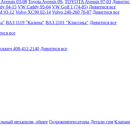
vensis 03-08
Toyota Avensis 09-
TOYOTA Avensis 97-03
Дивитис
y 04-15
VW Caddy 95-04
VW Golf 1 (74-85)
Дивитися все
M 93-12
Volvo XC90 02-14
Volvo 240-260 76-87
Дивитися все
на"
ВАЗ 1119 "Калина"
ВАЗ 2101 "Классика"
Дивитися все
ися все
сквич 408-412-2140
Дивитися все
ельный механизм, общее
Гидрокомпенсаторы
Детали грм
Клапаны