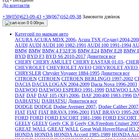
До контактів
+38(050)623-09-43
+38(067)162-09-38
Замовити дзвінок
0
0.00грн.
Категорії по маркам авто
ACURA
ACURA MDX 2006-
Acura TSX (Седан) 2004-200
AUDI
AUDI
AUDI 100 1982-1991
AUDI 100 1991-1994
AU
BMW
BMW
BMW 4 F32/F36
BMW E24
BMW E28
BMW E
BYD
BYD F3
BYD S6 2010-2017
Дивитися все
CHERY
CHERY AMULET
CHERY EASTAR 01.03-
CHER
CHEVROLET
CHEVROLET AVEO
CHEVROLET AVEO Т
CHRYSLER
Chrysler Voyager 1884-1995
Дивитися все
CITROEN
CITROEN
CITROEN BERLINGO 1997-2002
C
DACIA
DACIA LOGAN 2004-2009
Dacia Nova 1996-2003
DAEWOO
DAEWOO ESPERO 1991-1999
DAEWOO LANO
DAF
DAF
DAF 105 (XF) 2006-
DAF 200/400 1983-1996
DA
DAIHATSU
DAIHATSU
Дивитися все
DODGE
DODGE
Dodge Avenger 2007-
Dodge Caliber 2007
FIAT
FIAT
FIAT BRAVA 1996-2001
FIAT BRAVO 1995-20
FORD
FORD
FORD ESCORT 1981-1986
FORD ESCORT 1
GEELY
GEELY
Geely CK II
Geely CK/Freedom Cruiser 200
GREAT WALL
GREAT WALL
Great Wall Hover/Haval H3 
HONDA
HONDA
HONDA Accord 1985-1989
HONDA Acco