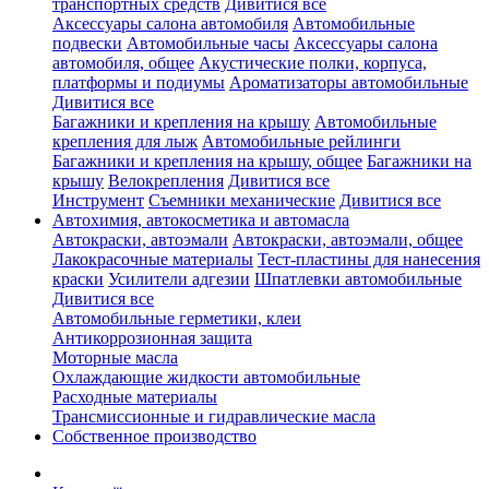
транспортных средств
Дивитися все
Аксессуары салона автомобиля
Автомобильные
подвески
Автомобильные часы
Аксессуары салона
автомобиля, общее
Акустические полки, корпуса,
платформы и подиумы
Ароматизаторы автомобильные
Дивитися все
Багажники и крепления на крышу
Автомобильные
крепления для лыж
Автомобильные рейлинги
Багажники и крепления на крышу, общее
Багажники на
крышу
Велокрепления
Дивитися все
Инструмент
Съемники механические
Дивитися все
Автохимия, автокосметика и автомасла
Автокраски, автоэмали
Автокраски, автоэмали, общее
Лакокрасочные материалы
Тест-пластины для нанесения
краски
Усилители адгезии
Шпатлевки автомобильные
Дивитися все
Автомобильные герметики, клеи
Антикоррозионная защита
Моторные масла
Охлаждающие жидкости автомобильные
Расходные материалы
Трансмиссионные и гидравлические масла
Собственное производство