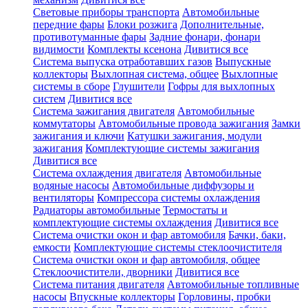
Световые приборы транспорта
Автомобильные
передние фары
Блоки розжига
Дополнительные,
противотуманные фары
Задние фонари, фонари
видимости
Комплекты ксенона
Дивитися все
Система выпуска отработавших газов
Выпускные
коллекторы
Выхлопная система, общее
Выхлопные
системы в сборе
Глушители
Гофры для выхлопных
систем
Дивитися все
Система зажигания двигателя
Автомобильные
коммутаторы
Автомобильные провода зажигания
Замки
зажигания и ключи
Катушки зажигания, модули
зажигания
Комплектующие системы зажигания
Дивитися все
Система охлаждения двигателя
Автомобильные
водяные насосы
Автомобильные диффузоры и
вентиляторы
Компрессора системы охлаждения
Радиаторы автомобильные
Термостаты и
комплектующие системы охлаждения
Дивитися все
Система очистки окон и фар автомобиля
Бачки, баки,
емкости
Комплектующие системы стеклоочистителя
Система очистки окон и фар автомобиля, общее
Стеклоочистители, дворники
Дивитися все
Система питания двигателя
Автомобильные топливные
насосы
Впускные коллекторы
Горловины, пробки