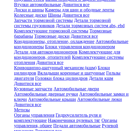
Втулки автомобильные
Дивитися все
Диски и шины
Камеры для шин и ободные ленты
Колесные диски
Шины
Дивитися все
Запчасти тормозной системы
Детали тормозной
системы грузовиков
Детали тормозных систем abs, ebd
Комплектующие тормозной системы
Тормозные
барабаны
Тормозные диски
Дивитися все
Кондиционеры, отопление, охлаждение
Автомобильные
кондиционеры
Блоки управления кондиционером
Детали для автокондиционеров
Комплектующие для
кондиционеров, отопителей
Комплектующие системы
отопления
Дивитися все
Кривошипно-шатунный механизм (кшм)
Блоки
цилиндров
Вкладыши коренные и шатунные
Гильзы
двигателя
Головки блока цилиндров
Детали кшм
Дивитися все
Кузовные запчасти
Автомобильные двери
Автомобильные дверные ручки
Автомобильные замки и
ключи
Автомобильные крыши
Автомобильные люки
Дивитися все
Метизы
Органы управления
Гидроусилитель руля и
комплектующие
Наконечники рулевых тяг
Органы
управления, общее
Педали автомобильные
Рулевой
механизм
Дивитися все