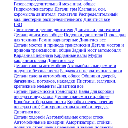
Газораспределительный механизм, общее
Гидрокомпенсаторы
Детали грм
Клапаны, оси,
коромысла двигателя, толкатели
Распределительный
вал, шестерни распределительного
Дивитися все
ГБО
Двигатели и детали двигателя
Двигатели для техники
Детали двигателя, общее
Подушки двигателя
Прокладки
для техники
Ремни вариаторные
Дивитися все
Детали мостов и привода трансмиссии
Детали мостов и
привода трансмиссии, общее
Задний мост автомобиля
Карданная передача
Карданные валы
Муфты
карданного вала
Дивитися все
Детали салона автомобиля
Автомобильные ремни и
подушки безопасности
Бардачки и перчаточные ящики
Детали салона автомобиля, общее
Обшивки дверей,
багажника, потолков, накладки
Пистоны, заглушки,
крепежные элементы
Дивитися все
Детали трансмиссии транспорта
Валы для коробки
передач и редуктора
Детали трансмиссии, общее
Коробки отбора мощности
Коробки переключения
передач (кпп)
Синхронизаторы коробки передач
Дивитися все
Детали ходовой
Автомобильные опоры стоек
Автомобильные шкворни
Амортизаторы, стойки,
подушки стоек
Балки передней и задней подвески