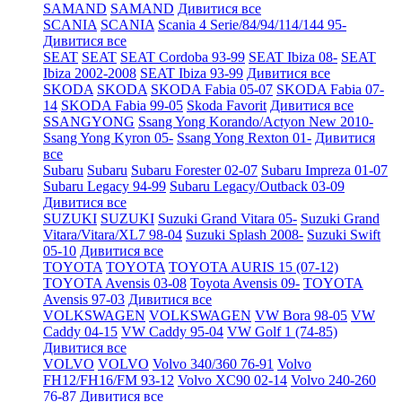
SAMAND
SAMAND
Дивитися все
SCANIA
SCANIA
Scania 4 Serie/84/94/114/144 95-
Дивитися все
SEAT
SEAT
SEAT Cordoba 93-99
SEAT Ibiza 08-
SEAT
Ibiza 2002-2008
SEAT Ibiza 93-99
Дивитися все
SKODA
SKODA
SKODA Fabia 05-07
SKODA Fabia 07-
14
SKODA Fabia 99-05
Skoda Favorit
Дивитися все
SSANGYONG
Ssang Yong Korando/Actyon New 2010-
Ssang Yong Kyron 05-
Ssang Yong Rexton 01-
Дивитися
все
Subaru
Subaru
Subaru Forester 02-07
Subaru Impreza 01-07
Subaru Legacy 94-99
Subaru Legacy/Outback 03-09
Дивитися все
SUZUKI
SUZUKI
Suzuki Grand Vitara 05-
Suzuki Grand
Vitara/Vitara/XL7 98-04
Suzuki Splash 2008-
Suzuki Swift
05-10
Дивитися все
TOYOTA
TOYOTA
TOYOTA AURIS 15 (07-12)
TOYOTA Avensis 03-08
Toyota Avensis 09-
TOYOTA
Avensis 97-03
Дивитися все
VOLKSWAGEN
VOLKSWAGEN
VW Bora 98-05
VW
Caddy 04-15
VW Caddy 95-04
VW Golf 1 (74-85)
Дивитися все
VOLVO
VOLVO
Volvo 340/360 76-91
Volvo
FH12/FH16/FM 93-12
Volvo XC90 02-14
Volvo 240-260
76-87
Дивитися все