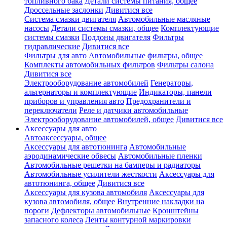
топливного бака
Детали системы питания, общее
Дроссельные заслонки
Дивитися все
Система смазки двигателя
Автомобильные масляные
насосы
Детали системы смазки, общее
Комплектующие
системы смазки
Поддоны двигателя
Фильтры
гидравлические
Дивитися все
Фильтры для авто
Автомобильные фильтры, общее
Комплекты автомобильных фильтров
Фильтры салона
Дивитися все
Электрооборудование автомобилей
Генераторы,
альтернаторы и комплектующие
Индикаторы, панели
приборов и управления авто
Предохранители и
переключатели
Реле и датчики автомобильные
Электрооборудование автомобилей, общее
Дивитися все
Аксессуары для авто
Автоаксессуары, общее
Аксессуары для автотюнинга
Автомобильные
аэродинамические обвесы
Автомобильные пленки
Автомобильные решетки на бамперы и радиаторы
Автомобильные усилители жесткости
Аксессуары для
автотюнинга, общее
Дивитися все
Аксессуары для кузова автомобиля
Аксессуары для
кузова автомобиля, общее
Внутренние накладки на
пороги
Дефлекторы автомобильные
Кронштейны
запасного колеса
Ленты контурной маркировки