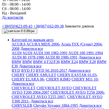
Пт - 08:00 - 14:00
Сб - 08:00 - 14:00
Нд - Вихідний
До контактів
+38(050)623-09-43
+38(067)162-09-38
Замовити дзвінок
0
0.00грн.
Категорії по маркам авто
ACURA
ACURA MDX 2006-
Acura TSX (Седан) 2004-
2008
Дивитися все
AUDI
AUDI
AUDI 100 1982-1991
AUDI 100 1991-1994
AUDI 80 1978-1986
AUDI 80 1986-1991
Дивитися все
BMW
BMW
BMW 4 F32/F36
BMW E24
BMW E28
BMW
E30
Дивитися все
BYD
BYD F3
BYD S6 2010-2017
Дивитися все
CHERY
CHERY AMULET
CHERY EASTAR 01.03-
CHERY ELARA 06-
CHERY KIMO
CHERY M11 10-
Дивитися все
CHEVROLET
CHEVROLET AVEO
CHEVROLET
AVEO Т200 2004-2007
CHEVROLET AVEO Т250 2006-
CHEVROLET AVEO Т255 2007-
CHEVROLET AVEO
Т300 2011-
Дивитися все
CHRYSLER
Chrysler Voyager 1884-1995
Дивитися все