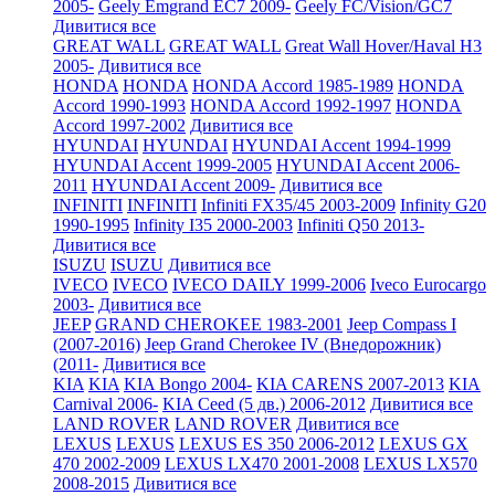
2005-
Geely Emgrand EC7 2009-
Geely FC/Vision/GC7
Дивитися все
GREAT WALL
GREAT WALL
Great Wall Hover/Haval H3
2005-
Дивитися все
HONDA
HONDA
HONDA Accord 1985-1989
HONDA
Accord 1990-1993
HONDA Accord 1992-1997
HONDA
Accord 1997-2002
Дивитися все
HYUNDAI
HYUNDAI
HYUNDAI Accent 1994-1999
HYUNDAI Accent 1999-2005
HYUNDAI Accent 2006-
2011
HYUNDAI Accent 2009-
Дивитися все
INFINITI
INFINITI
Infiniti FX35/45 2003-2009
Infinity G20
1990-1995
Infinity I35 2000-2003
Infiniti Q50 2013-
Дивитися все
ISUZU
ISUZU
Дивитися все
IVECO
IVECO
IVECO DAILY 1999-2006
Iveco Eurocargo
2003-
Дивитися все
JEEP
GRAND CHEROKEE 1983-2001
Jeep Compass I
(2007-2016)
Jeep Grand Cherokee IV (Внедорожник)
(2011-
Дивитися все
KIA
KIA
KIA Bongo 2004-
KIA CARENS 2007-2013
KIA
Carnival 2006-
KIA Ceed (5 дв.) 2006-2012
Дивитися все
LAND ROVER
LAND ROVER
Дивитися все
LEXUS
LEXUS
LEXUS ES 350 2006-2012
LEXUS GX
470 2002-2009
LEXUS LX470 2001-2008
LEXUS LX570
2008-2015
Дивитися все