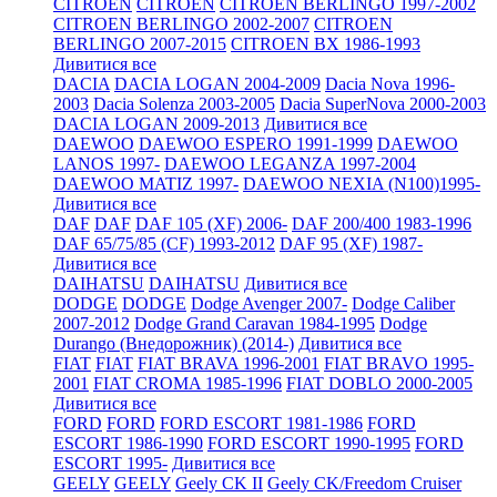
CITROEN
CITROEN
CITROEN BERLINGO 1997-2002
CITROEN BERLINGO 2002-2007
CITROEN
BERLINGO 2007-2015
CITROEN BX 1986-1993
Дивитися все
DACIA
DACIA LOGAN 2004-2009
Dacia Nova 1996-
2003
Dacia Solenza 2003-2005
Dacia SuperNova 2000-2003
DACIA LOGAN 2009-2013
Дивитися все
DAEWOO
DAEWOO ESPERO 1991-1999
DAEWOO
LANOS 1997-
DAEWOO LEGANZA 1997-2004
DAEWOO MATIZ 1997-
DAEWOO NEXIA (N100)1995-
Дивитися все
DAF
DAF
DAF 105 (XF) 2006-
DAF 200/400 1983-1996
DAF 65/75/85 (CF) 1993-2012
DAF 95 (XF) 1987-
Дивитися все
DAIHATSU
DAIHATSU
Дивитися все
DODGE
DODGE
Dodge Avenger 2007-
Dodge Caliber
2007-2012
Dodge Grand Caravan 1984-1995
Dodge
Durango (Внедорожник) (2014-)
Дивитися все
FIAT
FIAT
FIAT BRAVA 1996-2001
FIAT BRAVO 1995-
2001
FIAT CROMA 1985-1996
FIAT DOBLO 2000-2005
Дивитися все
FORD
FORD
FORD ESCORT 1981-1986
FORD
ESCORT 1986-1990
FORD ESCORT 1990-1995
FORD
ESCORT 1995-
Дивитися все
GEELY
GEELY
Geely CK II
Geely CK/Freedom Cruiser