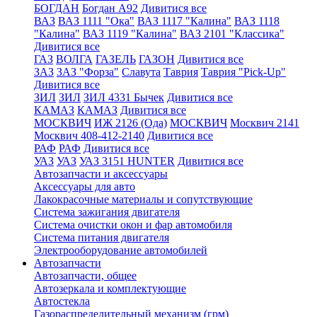
БОГДАН
Богдан А92
Дивитися все
ВАЗ
ВАЗ 1111 "Ока"
ВАЗ 1117 "Калина"
ВАЗ 1118
"Калина"
ВАЗ 1119 "Калина"
ВАЗ 2101 "Классика"
Дивитися все
ГАЗ
ВОЛГА
ГАЗЕЛЬ
ГАЗОН
Дивитися все
ЗАЗ
ЗАЗ "Форза"
Славута
Таврия
Таврия "Pick-Up"
Дивитися все
ЗИЛ
ЗИЛ
ЗИЛ 4331 Бычек
Дивитися все
КАМАЗ
КАМАЗ
Дивитися все
МОСКВИЧ
ИЖ 2126 (Ода)
МОСКВИЧ
Москвич 2141
Москвич 408-412-2140
Дивитися все
РАФ
РАФ
Дивитися все
УАЗ
УАЗ
УАЗ 3151 HUNTER
Дивитися все
Автозапчасти и аксессуары
Аксессуары для авто
Лакокрасочные материалы и сопутствующие
Система зажигания двигателя
Система очистки окон и фар автомобиля
Система питания двигателя
Электрооборудование автомобилей
Автозапчасти
Автозапчасти, общее
Автозеркала и комплектующие
Автостекла
Газораспределительный механизм (грм)