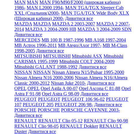
MAN
MAN
MAN F90/M90/F2000 (широкая кабина)
1986-
MAN L2000 1994-
MAN TGA/TGX Sleeper Cab
XXL (Спальник)2000-
MAN TGA/TGX Wide Body XLX
(Широкая кабина) 2000-
Дивитися все
MAZDA
MAZDA
MAZDA 2 2003-2007
MAZDA 2 2007-
2014
MAZDA 3 2004-2009 HB
MAZDA 3 2004-2009 SDN
Дивитися все
MERCEDES
MB 100 B 1987-1996
MB A168 1997-2004
MB Actros 1996-2011
MB Atego/Axor 1997-
MB M-Class
1998-2005
Дивитися все
MITSUBISHI
MITSUBISHI
Mitsubishi ASX
Mitsubishi
CARISMA 1995-1999
Mitsubishi COLT 2004-2009
Mitsubishi GALANT 1988-1992
Дивитися все
NISSAN
NISSAN
Nissan Almera N15/Pulsar 1995-2000
Nissan Almera N16 2000-2006
Nissan Almera N16/Almera
Classic 2000-2012
Nissan Juke 2010-
Дивитися все
OPEL
OPEL
Opel Agila A 00-07
Opel Ascona C 81-88
Opel
Astra F 91-98
Opel Astra G 98-09
Дивитися все
PEUGEOT
PEUGEOT
PEUGEOT 106 96-02
PEUGEOT
107
PEUGEOT 205
PEUGEOT 206 98-
Дивитися все
PORSCHE
PORSCHE
PORSCHE CAYENNE 2003-
Дивитися все
RENAULT
RENAULT Clio 05-12
RENAULT Clio 90-98
RENAULT Clio 98-05
RENAULT Dokker
RENAULT
Duster
Дивитися все