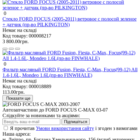
0
Стекло FORD FOCUS (2005-2011) ветровое с полосой зеленое
+ датчик (пр-во PILKINGTON)
Немає на складі
Код товару:
000008217
3 800.00грн.
0
Фильтр масляный FORD Fusion, Fiesta, C-Max, Focus(99-12) All
1.4-1.6L, Mondeo 1.6L(пр-во FINWHALE)
Немає на складі
Код товару:
000018889
113.00грн.
Показати ще
Автозапчастини до FORD FOCUS C-MAX 03-07
Слідкуйте за новинками та акціями:
Підпишіться
Я прочитав
Умови використання сайту
і згоден з вимогами
Наша адреса:
м. Дніпро, пр. Богдана Хмельницького, 156 (вглиб авторинку,